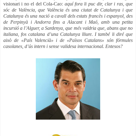
visionari i no el del Cola-Cao:
aquí fora li puc dir, clar i ras, que
sóc de València, que València és una ciutat de Catalunya i que
Catalunya és una nació a cavall dels estats francès i espanyol, des
de Perpinyà i Andorra fins a Alacant i Maó, amb una petita
incursió a l’Alguer, a Sardenya, que més valdria que, abans que no
italiana, fos catalana d’una Catalunya lliure. I també li diré que
això de «País Valencià» i de «Països Catalans» són fórmules
casolanes, d’ús intern i sense validesa internacional. Entesos?