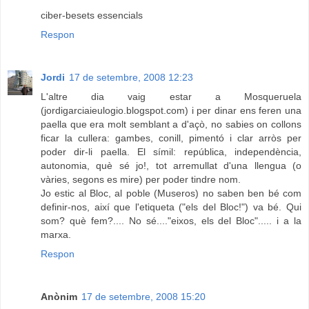
ciber-besets essencials
Respon
Jordi
17 de setembre, 2008 12:23
L'altre dia vaig estar a Mosqueruela
(jordigarciaieulogio.blogspot.com) i per dinar ens feren una
paella que era molt semblant a d'açò, no sabies on collons
ficar la cullera: gambes, conill, pimentó i clar arròs per
poder dir-li paella. El símil: república, independència,
autonomia, què sé jo!, tot arremullat d'una llengua (o
vàries, segons es mire) per poder tindre nom.
Jo estic al Bloc, al poble (Museros) no saben ben bé com
definir-nos, així que l'etiqueta ("els del Bloc!") va bé. Qui
som? què fem?.... No sé...."eixos, els del Bloc"..... i a la
marxa.
Respon
Anònim
17 de setembre, 2008 15:20