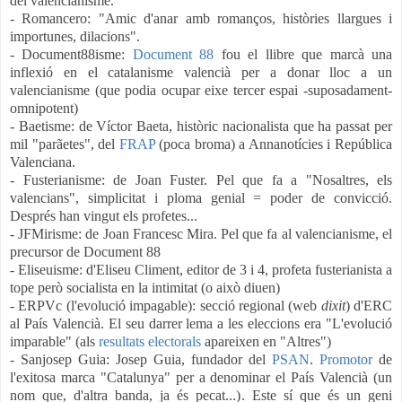
del valencianisme.
- Romancero: "Amic d'anar amb romanços, històries llargues i
importunes, dilacions".
- Document88isme:
Document 88
fou el llibre que marcà una
inflexió en el catalanisme valencià per a donar lloc a un
valencianisme (que podia
ocupar eixe tercer espai -suposadament-
omnipotent)
- Baetisme: de Víctor Baeta, històric nacionalista que ha passat per
mil "parãetes", del
FRAP
(poca broma) a Annanotícies i República
Valenciana.
- Fusterianisme: de Joan Fuster. Pel que fa a "Nosaltres,
els
valencians", simplicitat i ploma genial = poder de convicció.
Després han vingut els profetes..
.
- JFMirisme: de Joan Francesc Mira. Pel que fa al valencianisme, el
precursor de Document 88
- Eliseuisme: d'Eliseu Climent, editor de 3 i 4, profeta fusterianista a
tope però socialista en la intimitat (o això diuen)
- ERPVc (l'evolució impagable): secció regional (web
dixit
) d'ERC
al País Valencià. El seu darrer lema a les eleccions era "L'evolució
imparable" (als
resultats electorals
apareixen en "Altres")
- Sanjosep Guia: Josep Guia, fundador del
PSAN
.
Promotor
de
l'exitosa marca "Catalunya" per a denominar el País Valencià (un
nom que, d'altra banda, ja és pecat...). Este sí que és un geni