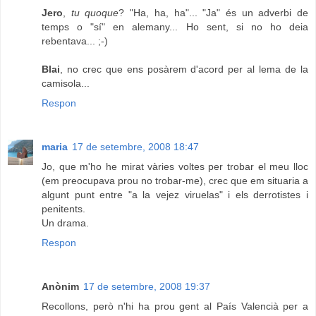
Jero
,
tu quoque
? "Ha, ha, ha"... "Ja" és un adverbi de
temps o "sí" en alemany... Ho sent, si no ho deia
rebentava... ;-)
Blai
, no crec que ens posàrem d'acord per al lema de la
camisola...
Respon
maria
17 de setembre, 2008 18:47
Jo, que m'ho he mirat vàries voltes per trobar el meu lloc
(em preocupava prou no trobar-me), crec que em situaria a
algunt punt entre "a la vejez viruelas" i els derrotistes i
penitents.
Un drama.
Respon
Anònim
17 de setembre, 2008 19:37
Recollons, però n'hi ha prou gent al País Valencià per a