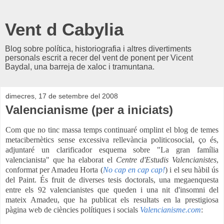
Vent d Cabylia
Blog sobre política, historiografia i altres divertiments
personals escrit a recer del vent de ponent per Vicent
Baydal, una barreja de xaloc i tramuntana.
dimecres, 17 de setembre del 2008
Valencianisme (per a iniciats)
Com que no tinc massa temps continuaré omplint el blog de temes
metacibernètics sense excessiva rellevància politicosocial, ço és,
adjuntaré un clarificador esquema sobre "La gran família
valencianista" que ha elaborat el
Centre d'Estudis V
alencianistes
,
conformat per Amadeu Horta (
No cap en cap cap!
) i el seu hàbil ús
del Paint. És fruit de diverses tesis doctorals, una megaenquesta
entre els 92 valencianistes que queden i una nit d'insomni del
mateix Amadeu, que ha publicat els resultats en la prestigiosa
pàgina web de ciències polítiques i socials
Valencianisme.com
: