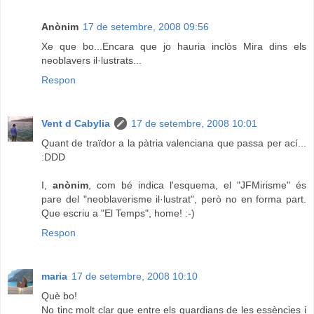
Anònim
17 de setembre, 2008 09:56
Xe que bo...Encara que jo hauria inclòs Mira dins els
neoblavers il·lustrats...
Respon
Vent d Cabylia
17 de setembre, 2008 10:01
Quant de traïdor a la pàtria valenciana que passa per ací...
:DDD
I,
anònim
, com bé indica l'esquema, el "JFMirisme" és
pare del "neoblaverisme il·lustrat", però no en forma part.
Que escriu a "El Temps", home! :-)
Respon
maria
17 de setembre, 2008 10:10
Què bo!
No tinc molt clar que entre els guardians de les essències i