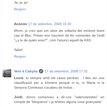
Ja, ja, ja!
Respon
Anònim
17 de setembre, 2008 15:30
Mmm, jo crec que em situe als voltants del mirisme tirant
cap al Bloc. Potser ens hauríem de fer camisoles de l'estil
"¿y tu de quién eres?", com l'anunci aquell de KAS.
Salut!
Respon
Vent d Cabylia
17 de setembre, 2008 17:32
Lucre
, tu sempre amb els casos perduts... I deu ser una
classificació per a hòmens perquè ni tu, ni Maria ni la
Senyora Comtessa s'acabeu de trobar...
Jordi
, doncs comenceu a dir-vos "valencianistes" en
compte de "bloqueros" i ja tindreu alguna cosa guanyada!