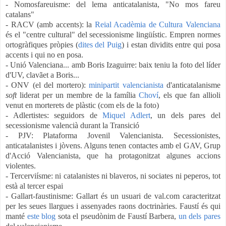
- Nomosfareuisme: del lema anticatalanista, "No mos fareu
catalans"
- RACV (amb accents): la
Reial Acadèmia de Cultura Valenciana
és el "centre cultural" del secessionisme lingüístic. Empren normes
ortogràfiques pròpies (
dites del Puig
) i estan dividits entre qui posa
accents i qui no en posa.
- Unió Valenciana... amb Boris Izaguirre: baix teniu la foto del líder
d'UV, clavãet a Boris...
- ONV (el del mortero):
minipartit valencianista
d'anticata
lanisme
soft
liderat per un membre de la família
Choví
, els que fan allioli
venut en morterets de plàstic (com els de la foto)
- Adlertistes: seguidors de
Miquel Adlert
, un dels pares del
secessionisme valencià durant la Transició
- PJV: Plataforma Jovenil Valencianista. Secessionistes,
anticatalanistes i jòvens. Alguns tenen contactes amb el GAV, Grup
d'Acció Valencianista, que ha protagonitzat algunes accions
violentes.
- Tercerviísme: ni catalanistes ni blaveros, ni sociates ni peperos, tot
està al tercer espai
- Gallart-faustinisme: Gallart és un usuari de val.com caracteritzat
per les seues llargues i assenyades raons doctrinàries. Faustí és qui
manté
e
ste blog
sota el pseudònim de Faustí Barbera,
un dels pares