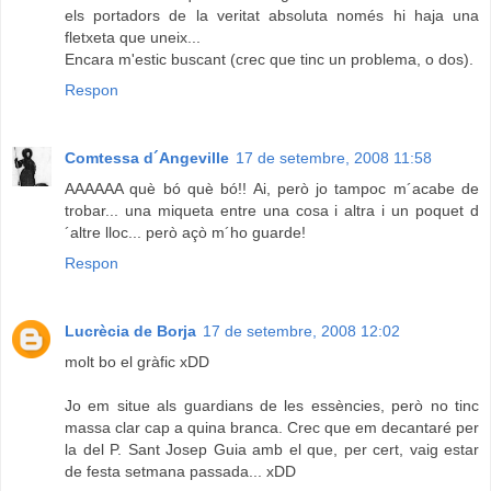
els portadors de la veritat absoluta només hi haja una
fletxeta que uneix...
Encara m'estic buscant (crec que tinc un problema, o dos).
Respon
Comtessa d´Angeville
17 de setembre, 2008 11:58
AAAAAA què bó què bó!! Ai, però jo tampoc m´acabe de
trobar... una miqueta entre una cosa i altra i un poquet d
´altre lloc... però açò m´ho guarde!
Respon
Lucrècia de Borja
17 de setembre, 2008 12:02
molt bo el gràfic xDD
Jo em situe als guardians de les essències, però no tinc
massa clar cap a quina branca. Crec que em decantaré per
la del P. Sant Josep Guia amb el que, per cert, vaig estar
de festa setmana passada... xDD