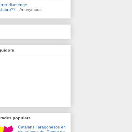
arrer diumenge
ctubre??
- Anonymous
guidors
trades populars
Catalans i aragonesos en
els orígens del Regne de