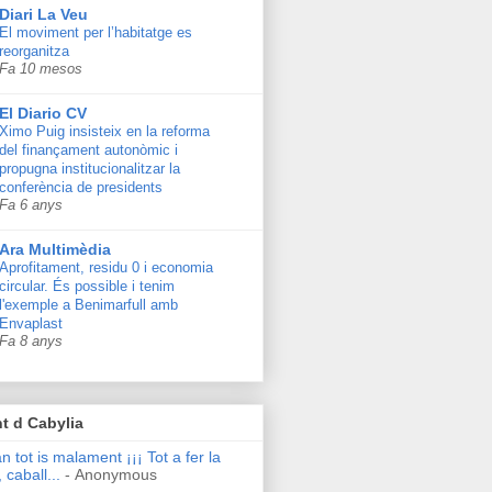
Diari La Veu
El moviment per l’habitatge es
reorganitza
Fa 10 mesos
El Diario CV
Ximo Puig insisteix en la reforma
del finançament autonòmic i
propugna institucionalitzar la
conferència de presidents
Fa 6 anys
Ara Multimèdia
Aprofitament, residu 0 i economia
circular. És possible i tenim
l'exemple a Benimarfull amb
Envaplast
Fa 8 anys
t d Cabylia
n tot is malament ¡¡¡ Tot a fer la
 caball...
- Anonymous