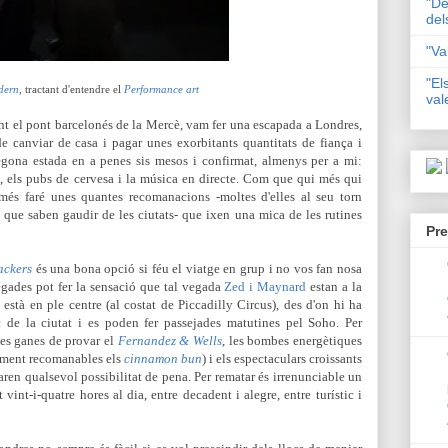
"De
del
"Va
"El
dern
, tractant d'entendre el
Performance art
val
nt el pont barcelonés de la Mercè,
vam fer una escapada a Londres,
 canviar de casa i pagar unes exorbitants quantitats de fiança i
segona estada en a penes sis mesos i confirmat, almenys per a mi:
ts, els pubs de cervesa i la música en directe. Com que qui més qui
és faré unes quantes recomanacions -moltes d'elles al seu torn
que saben gaudir de les ciutats- que ixen una mica de les rutines
Pre
ackers
és una bona opció si féu el viatge en grup i no vos fan nosa
 vegades pot fer la sensació que tal vegada
Zed i Maynard
estan a la
 està en ple centre (al costat de Piccadilly Circus), des d'on hi ha
c de la ciutat i es poden fer passejades matutines pel Soho. Per
les ganes de provar el
Fernandez & Wells
, les bombes energètiques
lment recomanables els
cinnamon bun
) i els espectaculars croissants
en qualsevol possibilitat de pena. Per rematar és irrenunciable un
t vint-i-quatre hores al dia, entre decadent i alegre, entre turístic i