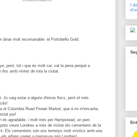
I d
d'o
er dinar molt recomanable: el Portobello Gold.
Se
e, però, tot i que és molt car, val la pena perquè a
n lloc amb vistes de tota la ciutat.
r. Jo vaig estar a alguns d'eixos llocs, però el més
ncés!
 ha el Columbia Road Flower Market, que a mi m'encanta.
estat pur!
 és agradable, i molt més per Hampstead, un parc
En
 pots veure Londres a més de visitar els cementeris de la
ahi. Els cementeris són uns terrenys molt místics amb una
e els arbres vagen a menjar-se mig Londres!