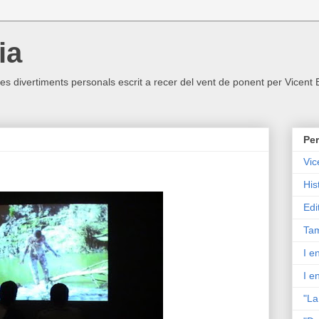
ia
ltres divertiments personals escrit a recer del vent de ponent per Vicent
Per
Vic
His
Edi
Tam
I e
I e
"La