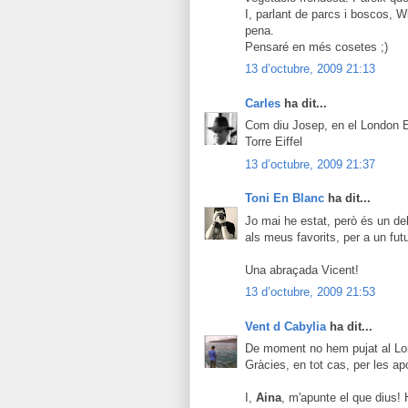
I, parlant de parcs i boscos, W
pena.
Pensaré en més cosetes ;)
13 d’octubre, 2009 21:13
Carles
ha dit...
Com diu Josep, en el London Eye
Torre Eiffel
13 d’octubre, 2009 21:37
Toni En Blanc
ha dit...
Jo mai he estat, però és un dels
als meus favorits, per a un fut
Una abraçada Vicent!
13 d’octubre, 2009 21:53
Vent d Cabylia
ha dit...
De moment no hem pujat al Lon
Gràcies, en tot cas, per les ap
I,
Aina
, m'apunte el que dius! 