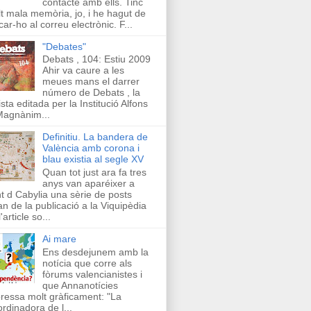
contacte amb ells. Tinc
t mala memòria, jo, i he hagut de
car-ho al correu electrònic. F...
"Debates"
Debats , 104: Estiu 2009
Ahir va caure a les
meues mans el darrer
número de Debats , la
ista editada per la Institució Alfons
Magnànim...
Definitiu. La bandera de
València amb corona i
blau existia al segle XV
Quan tot just ara fa tres
anys van aparéixer a
t d Cabylia una sèrie de posts
an de la publicació a la Viquipèdia
'article so...
Ai mare
Ens desdejunem amb la
notícia que corre als
fòrums valencianistes i
que Annanotícies
ressa molt gràficament: "La
rdinadora de l...