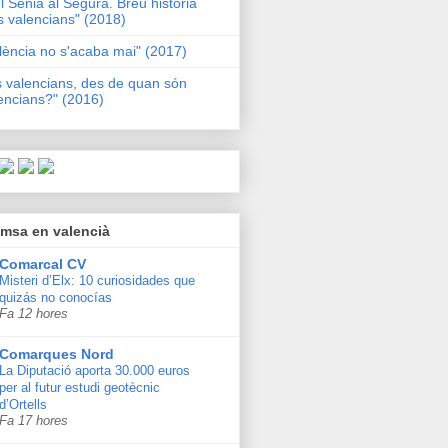
l Sénia al Segura. Breu història
s valencians" (2018)
lència no s'acaba mai" (2017)
s valencians, des de quan són
encians?" (2016)
msa en valencià
Comarcal CV
Misteri d’Elx: 10 curiosidades que
quizás no conocías
Fa 12 hores
Comarques Nord
La Diputació aporta 30.000 euros
per al futur estudi geotècnic
d’Ortells
Fa 17 hores