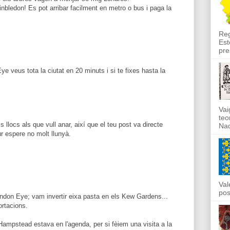
inbledon! Es pot arribar facilment en metro o bus i paga la
Reg
Est
pre
 veus tota la ciutat en 20 minuts i si te fixes hasta la
Vai
teo
 llocs als que vull anar, així que el teu post va directe
Nad
ur espere no molt llunyà.
Val
pos
don Eye; vam invertir eixa pasta en els Kew Gardens...
ortacions.
Hampstead estava en l'agenda, per si fèiem una visita a la