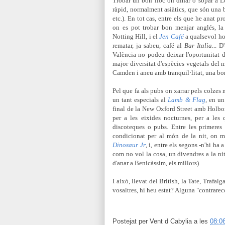
Trobar un bon lloc on dinar o sopar a Lo
ràpid, normalment asiàtics, que són una 
etc.). En tot cas, entre els que he anat
on es pot trobar bon menjar anglés, l
Notting Hill, i el
Jen Café
a qualsevol ho
rematar, ja sabeu, café al
Bar Italia
... 
València no podeu deixar l'oportunitat 
major diversitat d'espècies vegetals del 
Camden i aneu amb tranquil·litat, una bo
Pel que fa als pubs on xarrar pels colzes
un tant especials al
Lamb & Flag
, en u
final de la New Oxford Street amb Holbo
per a les eixides nocturnes, per a les
discoteques o pubs. Entre les primeres
condicionat per al món de la nit, on ma
Dinosaur Jr
, i, entre els segons -n'hi ha
com no vol la cosa, un divendres a la nit
d'anar a Benicàssim, els millors).
I això, llevat del British, la Tate, Trafal
vosaltres, hi heu estat? Alguna "contrarec
Postejat per
Vent d Cabylia
a les
08:0