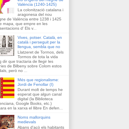
València (1240-1425)
La colonització catalana i
aragonesa del nou
ne de València entre 1238 i 1425
e mapa, que empre en les
sentacions d' Els v...
Vives, potser. Català, en
català i perseguit per la
llengua, sembla que no
Llatzeret de Tormos, dels
Tormos de tota la vida
g dir que tractaria de llegir les
ries de Bilbeny sobre Colom estos
als, però no ...
Més que regionalisme:
Jordi de Fenollar (I)
Durant molt de temps he
esperat que algun canal
digital (la Biblioteca
enciana, Google Books, etc.)
ara en la xarxa el llibre En defen...
Noms mallorquins
medievals
Abans d'açò els habitants