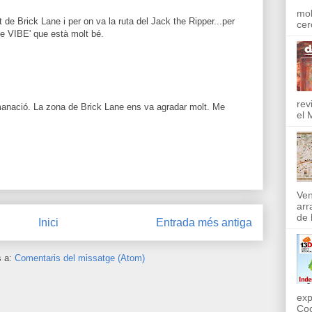
mol
 de Brick Lane i per on va la ruta del Jack the Ripper...per
cer
he VIBE' que està molt bé.
rev
omanació. La zona de Brick Lane ens va agradar molt. Me
el 
Ven
arr
de l
Inici
Entrada més antiga
s a:
Comentaris del missatge (Atom)
exp
Coo