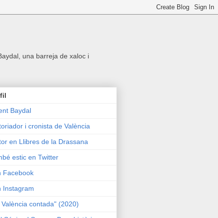
 Baydal, una barreja de xaloc i
fil
ent Baydal
toriador i cronista de València
tor en Llibres de la Drassana
bé estic en Twitter
n Facebook
n Instagram
 València contada" (2020)