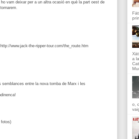
ò ho vam deixar per a un altra ocasió en què la part oest de
 tornarem.
Fàt
pri
 http://www.jack-the-ripper-tour.com/the_route.htm
Xàt
a l
Cat
Mun
es semblances entre la nova tomba de Marx i les
ndinenca!
o, 
vai
 fotos)