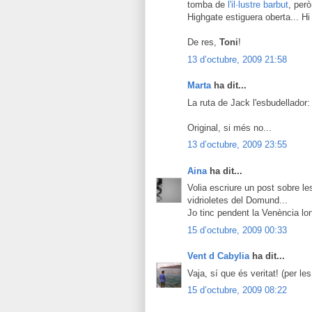
tomba de
l'il·lustre barbut
, per
Highgate estiguera oberta... Hi
De res,
Toni
!
13 d’octubre, 2009 21:58
Marta
ha dit...
La ruta de Jack l'esbudellador:
Original, si més no...
13 d’octubre, 2009 23:55
Aina
ha dit...
Volia escriure un post sobre l
vidrioletes del Domund...
Jo tinc pendent la Venència lo
15 d’octubre, 2009 00:33
Vent d Cabylia
ha dit...
Vaja, sí que és veritat! (per les
15 d’octubre, 2009 08:22