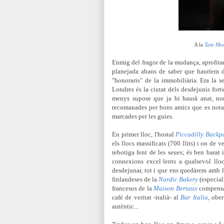
A la
Tate Mo
Enmig del fragor de la mudança,
aprofita
planejada abans de saber que hauríem de
"honoraris" de la immobiliària. Era la 
Londres és la ciutat dels desdejunis for
menys supose que ja hi haurà anat, nom
recomanades per bons amics que es nota 
marcades per les guies.
En primer lloc, l'hostal
Piccadilly Backp
els llocs massificats (700 llits) i on de
rebotiga fent de les seues; és ben barat i
connexions excel·lents a qualsevol llo
desdejunar, tot i que ens quedàrem amb 
finlandeses de la
Nordic Bakery
(especia
francesos de la
Maison Bertaux
compensar
café de veritat -italià- al
Bar Italia
, ober
autèntic...