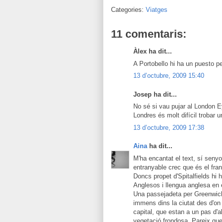
Categories:
Viatges
11 comentaris:
Àlex ha dit...
A Portobello hi ha un puesto p
13 d’octubre, 2009 15:40
Josep ha dit...
No sé si vau pujar al London Ey
Londres és molt difícil trobar u
13 d’octubre, 2009 17:38
Aina
ha dit...
M'ha encantat el text, sí senyo
entranyable crec que és el fra
Doncs propet d'Spitalfields hi
Anglesos i llengua anglesa en 
Una passejadeta per Greenwich
immens dins la ciutat des d'on
capital, que estan a un pas d'
vegetació frondosa. Pareix qu