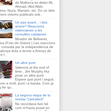
de Mallorca es deien Ali,
Ahmad, Abd Allah,
ima, Nuza, Mariam, etc. En un dels
mers volums publicats sob...
Un pas avant... i dos
arrere? Reaccions
valencianes a les
consultes catalanes
Mirador de Bellveret,
iva (Foto de Joanot ) Les reaccions
a consulta per la independència de
alunya duta a terme a Arenys de
t f...
Un altre punt
Valencia at the end of
time , Jim Murphy Hui
pose un altre punt.
Espere que punt i seguit,
com a molt, punt i a banda. Com ja
g fer qu...
La segona etapa de la
revista "Lletraferit"
No recordava ben bé
com m'havia posat en