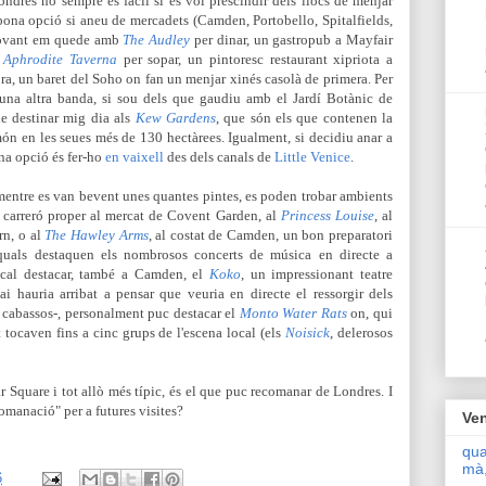
ndres no sempre és fàcil si es vol prescindir dels llocs de menjar
bona opció si aneu de mercadets (Camden, Portobello, Spitalfields,
 provant em quede amb
The Audley
per dinar, un gastropub a Mayfair
a
Aphrodite Taverna
per sopar, un pintoresc restaurant xipriota a
ra, un baret del Soho on fan un menjar xinés casolà de primera. Per
D'una altra banda, si sou dels que gaudiu amb el Jardí Botànic de
de destinar mig dia als
Kew Gardens
, que són els que contenen la
món en les seues més de 130 hectàrees. Igualment, si decidiu anar a
na opció és fer-ho
en vaixell
des dels canals de
Little Venice
.
 mentre es van bevent unes quantes pintes, es poden trobar ambients
n carreró proper al mercat de Covent Garden, al
Princess Louise
, al
rn, o al
The Hawley Arms
, al costat de Camden, un bon preparatori
 quals destaquen els nombrosos concerts de música en directe a
 cal destacar, també a Camden, el
Koko
, un impressionant teatre
i hauria arribat a pensar que veuria en directe el ressorgir dels
 a cabassos-, personalment puc destacar el
Monto Water Rats
on, qui
 tocaven fins a cinc grups de l'escena local (els
Noisick
, delerosos
gar Square i tot allò més típic, és el que puc recomanar de Londres. I
omanació" per a futures visites?
Ven
qua
mà,
6