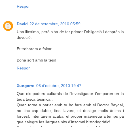
Respon
David
22 de setembre, 2010 05:59
Una llàstima, però s'ha de fer primer l'obligació i després la
devoció.
Et trobarem a faltar.
Bona sort amb la tesi!
Respon
Xungarro
06 d’octubre, 2010 19:47
Que els poders culturals de l'Investigador t'emparen en la
teua tasca tesínica!.
Quan torne a parlar amb tu ho fare amb el Doctor Baydal,
no tinc cap dubte, fins llavors, et desitge molts ànims i
forces!. Intentarem acabar el proper mãemeua a temps pâ
que t'alegre les llargues nits d'insomni historiogràfic!