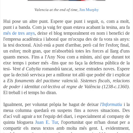
Valencia at the end of time
,
Jim Murphy
Hui pose un altre punt. Espere que punt i seguit, o, com a molt,
punt i a banda. Com ja vaig fer quan estava acabant la tesina, ara fa
més de tres anys
, deixe el blog temporalment en nom i benefici de
l'empresa acadèmica i laboral que m'ocupa des de fa vora sis anys:
la tesi doctoral. Això està a punt d'arribar, però cal fer l'esforç final,
un esforç molt gran, que m'absorbirà totes les forces al llarg d'uns
quants mesos. Fins a l'Any Nou com a mínim, així que durant tot
eixe temps i potser més -fins que no faça la defensa pública de la
tesi-
Vent d Cabylia
romandrà tancat, sense entrades noves. Espere
que la decisió servisca per a millorar tot allò que podré dir i explicar
a
Els fonaments del pactisme valencià. Sistemes fiscals, relacions
de poder i identitat col·lectiva al regne de València (1238-c.1360)
.
El treball i el temps ho diran.
Igualment, per voluntat pròpia he hagut de deixar
l'Informatiu
i la
meua columna quedarà en suspens fins a noves situacions. Des
d'ací vull agrair a tot l'equip del diari, i especialment al company de
quinta bloguera
Juan E. Tur
, l'oportunitat que m'han donat per a
compartir els meus textos amb molta més gent. I, evidentment,