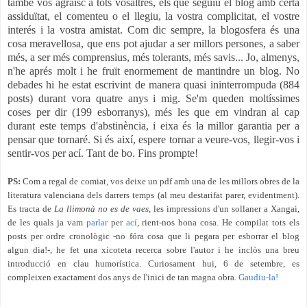
també vos agraïsc a tots vosaltres, els que seguiu el blog amb certa
assiduïtat, el comenteu o el llegiu, la vostra complicitat, el vostre
interés i la vostra amistat. Com dic sempre, la blogosfera és una
cosa meravellosa, que ens pot ajudar a ser millors persones, a saber
més, a ser més comprensius, més tolerants, més savis... Jo, almenys,
n'he aprés molt i he fruït enormement de mantindre un blog. No
debades hi he estat escrivint de manera quasi ininterrompuda (884
posts) durant vora quatre anys i mig. Se'm queden moltíssimes
coses per dir (199 esborranys), més les que em vindran al cap
durant este temps d'abstinència, i eixa és la millor garantia per a
pensar que tornaré. Si és així, espere tornar a veure-vos, llegir-vos
i
sentir-vos per ací. Tant de bo. Fins prompte!
PS:
Com a regal de comiat, vos deixe un pdf amb una de les millors obres de la
literatura valenciana dels darrers temps (al meu destarifat parer, evidentment).
Es tracta de
La llimonà no es de vaes
, les impressions d'un sollaner a Xangai,
de les quals ja vam
parlar
per
ací
, rient-nos bona cosa. He compilat tots els
posts per ordre cronològic -no fóra cosa que li pegara per esborrar el blog
algun dia!-, he fet una xicoteta recerca sobre l'autor i he inclòs una breu
introducció en clau humorística. Curiosament hui, 6 de setembre, es
compleixen exactament dos anys de l'inici de tan magna obra.
Gaudiu-la!