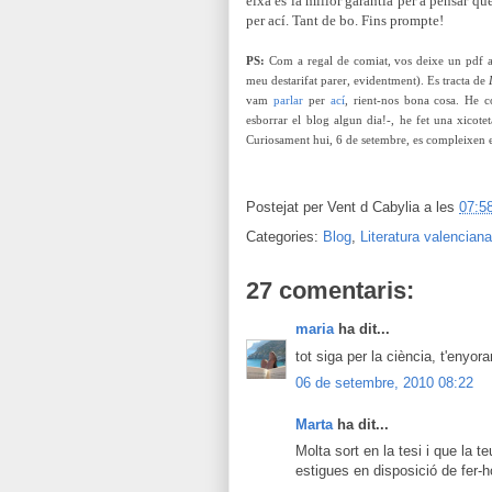
eixa és la millor garantia per a pensar que
per ací. Tant de bo. Fins prompte!
PS:
Com a regal de comiat, vos deixe un pdf amb
meu destarifat parer, evidentment). Es tracta de
vam
parlar
per
ací
, rient-nos bona cosa. He c
esborrar el blog algun dia!-, he fet una xicote
Curiosament hui, 6 de setembre, es compleixen 
Postejat per
Vent d Cabylia
a les
07:5
Categories:
Blog
,
Literatura valenciana
27 comentaris:
maria
ha dit...
tot siga per la ciència, t'enyora
06 de setembre, 2010 08:22
Marta
ha dit...
Molta sort en la tesi i que la 
estigues en disposició de fer-