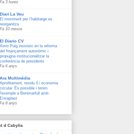
Fa 3 hores
Diari La Veu
El moviment per l’habitatge es
reorganitza
Fa 10 mesos
El Diario CV
Ximo Puig insisteix en la reforma
del finançament autonòmic i
propugna institucionalitzar la
conferència de presidents
Fa 6 anys
Ara Multimèdia
Aprofitament, residu 0 i economia
circular. És possible i tenim
l'exemple a Benimarfull amb
Envaplast
Fa 8 anys
t d Cabylia