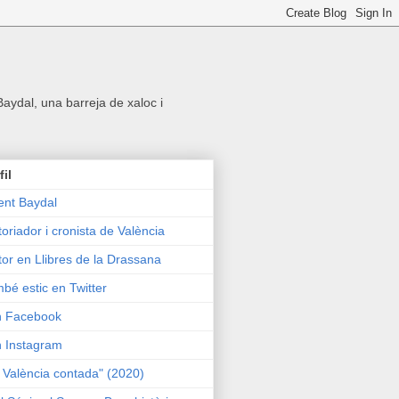
 Baydal, una barreja de xaloc i
fil
ent Baydal
toriador i cronista de València
tor en Llibres de la Drassana
bé estic en Twitter
n Facebook
n Instagram
 València contada" (2020)