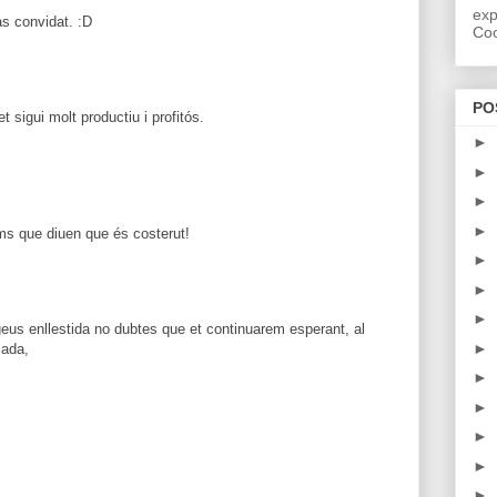
exp
às convidat. :D
Coo
PO
sigui molt productiu i profitós.
►
►
►
►
nims que diuen que és costerut!
►
►
►
geus enllestida no dubtes que et continuarem esperant, al
►
çada,
►
►
►
►
►