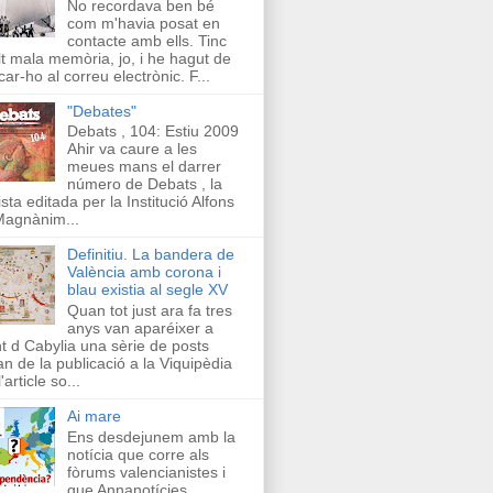
No recordava ben bé
com m'havia posat en
contacte amb ells. Tinc
t mala memòria, jo, i he hagut de
car-ho al correu electrònic. F...
"Debates"
Debats , 104: Estiu 2009
Ahir va caure a les
meues mans el darrer
número de Debats , la
ista editada per la Institució Alfons
Magnànim...
Definitiu. La bandera de
València amb corona i
blau existia al segle XV
Quan tot just ara fa tres
anys van aparéixer a
t d Cabylia una sèrie de posts
an de la publicació a la Viquipèdia
'article so...
Ai mare
Ens desdejunem amb la
notícia que corre als
fòrums valencianistes i
que Annanotícies