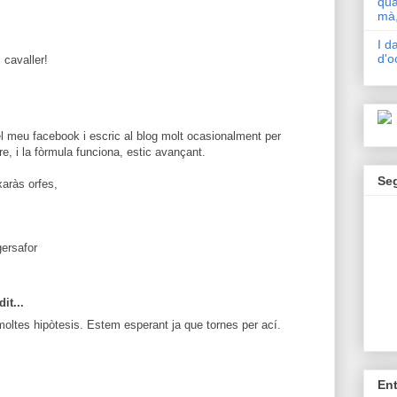
qua
mà,
I d
d'o
 cavaller!
l meu facebook i escric al blog molt ocasionalment per
re, i la fòrmula funciona, estic avançant.
Se
xaràs orfes,
gersafor
it...
moltes hipòtesis. Estem esperant ja que tornes per ací.
En