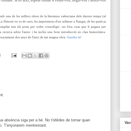
 tornaré. Si és així, espere tornar a veure-vos, llegir-vos
i sentir-vos
 una de les millors obres de la literatura valenciana dels darrers temps (al
La llimonà no es de vaes
, les impressions d'un sollaner a Xangai, de les quals ja
ompilat tots els posts per ordre cronològic -no fóra cosa que li pegara per
ta recerca sobre l'autor i he inclòs una breu introducció en clau humorística.
exactament dos anys de l'inici de tan magna obra.
Gaudiu-la!
8
ré.
teua absència siga per a bé. No t'oblides de tornar quan
Ven
ho. T'enyorarem mentrestant.