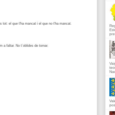
s tot: el que t'ha mancat i el que no t'ha mancat.
Reg
Est
pre
m a faltar. No t´oblides de tornar.
Vai
teo
Nad
Val
pos