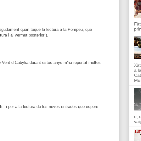
Fàt
pri
degudament quan toque la lectura a la Pompeu, que
tura i al vermut posterior!).
e Vent d Cabylia durant estos anys m'ha reportat moltes
Xàt
a l
Cat
Mun
. i per a la lectura de les noves entrades que espere
o, 
vai