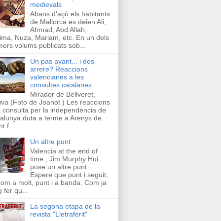
medievals
Abans d'açò els habitants
de Mallorca es deien Ali,
Ahmad, Abd Allah,
ima, Nuza, Mariam, etc. En un dels
mers volums publicats sob...
Un pas avant... i dos
arrere? Reaccions
valencianes a les
consultes catalanes
Mirador de Bellveret,
iva (Foto de Joanot ) Les reaccions
a consulta per la independència de
alunya duta a terme a Arenys de
t f...
Un altre punt
Valencia at the end of
time , Jim Murphy Hui
pose un altre punt.
Espere que punt i seguit,
com a molt, punt i a banda. Com ja
g fer qu...
La segona etapa de la
revista "Lletraferit"