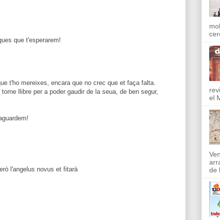
mol
cer
sques que t'esperarem!
que t'ho mereixes, encara que no crec que et faça falta.
rev
 torne llibre per a poder gaudir de la seua, de ben segur,
el 
t'aguardem!
Ven
arr
rò l'angelus novus et fitarà
de l