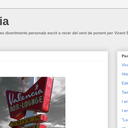
ia
ltres divertiments personals escrit a recer del vent de ponent per Vicent
Per
Vic
His
Edi
Tam
I e
I e
"La