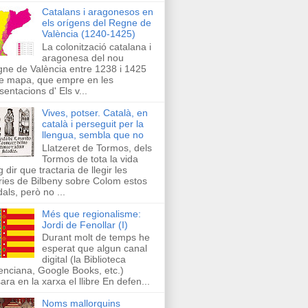
Catalans i aragonesos en
els orígens del Regne de
València (1240-1425)
La colonització catalana i
aragonesa del nou
ne de València entre 1238 i 1425
e mapa, que empre en les
sentacions d' Els v...
Vives, potser. Català, en
català i perseguit per la
llengua, sembla que no
Llatzeret de Tormos, dels
Tormos de tota la vida
g dir que tractaria de llegir les
ries de Bilbeny sobre Colom estos
als, però no ...
Més que regionalisme:
Jordi de Fenollar (I)
Durant molt de temps he
esperat que algun canal
digital (la Biblioteca
enciana, Google Books, etc.)
ara en la xarxa el llibre En defen...
Noms mallorquins