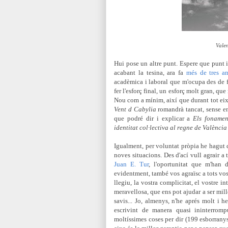
Valen
Hui pose un altre punt. Espere que punt i
acabant la tesina, ara fa
més de tres a
acadèmica i laboral que m'ocupa des de fa 
fer l'esforç final, un esforç molt gran, qu
Nou com a mínim, així que durant tot eixe
Vent d Cabylia
romandrà tancat, sense en
que podré dir i explicar a
Els fonamen
identitat col·lectiva al regne de Valènci
Igualment, per voluntat pròpia he hagut
noves situacions. Des d'ací vull agrair a
Juan E. Tur
, l'oportunitat que m'han
evidentment, també vos agraïsc a tots vosa
llegiu, la vostra complicitat, el vostre i
meravellosa, que ens pot ajudar a ser mill
savis... Jo, almenys, n'he aprés molt i
escrivint de manera quasi ininterrom
moltíssimes coses per dir (199 esborranys