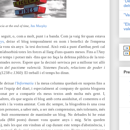
"De
del
"Va
"El
cia at the end of time
,
Jim Murphy
val
 seguit, o, com a molt, punt i a banda. Com ja vaig fer quan estava
nys
, deixe el blog temporalment en nom i benefici de l'empresa
vora sis anys: la tesi doctoral. Això està a punt d'arribar, però cal
e m'absorbirà totes les forces al llarg d'uns quants mesos. Fins a l'Any
 temps i potser més -fins que no faça la defensa pública de la tesi-
trades noves. Espere que la decisió servisca per a millorar tot allò
ts del pactisme valencià. Sistemes fiscals, relacions de poder i
Pre
a (1238-c.1360)
. El treball i el temps ho diran.
 de deixar
l'Informatiu
i la meua columna quedarà en suspens fins a
 tot l'equip del diari, i especialment al company de quinta bloguera
 donat per a compartir els meus textos amb molta més gent. I,
ltres, els que seguiu el blog amb certa assiduïtat, el comenteu o el
nterés i la vostra amistat. Com dic sempre, la blogosfera és una cosa
ors persones, a saber més, a ser més comprensius, més tolerants, més
 he fruït enormement de mantindre un blog. No debades hi he estat
puda (884 posts) durant vora quatre anys i mig. Se'm queden
), més les que em vindran al cap durant este temps d'abstinència, i