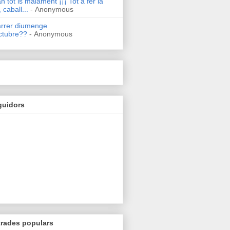
n tot is malament ¡¡¡ Tot a fer la
 caball...
- Anonymous
arrer diumenge
ctubre??
- Anonymous
guidors
trades populars