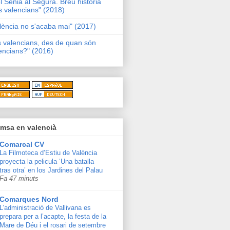
l Sénia al Segura. Breu història
s valencians" (2018)
lència no s'acaba mai" (2017)
s valencians, des de quan són
encians?" (2016)
msa en valencià
Comarcal CV
La Filmoteca d’Estiu de València
proyecta la pelicula ‘Una batalla
tras otra’ en los Jardines del Palau
Fa 47 minuts
Comarques Nord
L’administració de Vallivana es
prepara per a l’acapte, la festa de la
Mare de Déu i el rosari de setembre