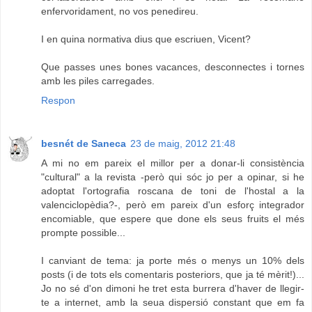
enfervoridament, no vos penedireu.
I en quina normativa dius que escriuen, Vicent?
Que passes unes bones vacances, desconnectes i tornes
amb les piles carregades.
Respon
besnét de Saneca
23 de maig, 2012 21:48
A mi no em pareix el millor per a donar-li consistència
"cultural" a la revista -però qui sóc jo per a opinar, si he
adoptat l'ortografia roscana de toni de l'hostal a la
valenciclopèdia?-, però em pareix d'un esforç integrador
encomiable, que espere que done els seus fruits el més
prompte possible...
I canviant de tema: ja porte més o menys un 10% dels
posts (i de tots els comentaris posteriors, que ja té mèrit!)...
Jo no sé d'on dimoni he tret esta burrera d'haver de llegir-
te a internet, amb la seua dispersió constant que em fa