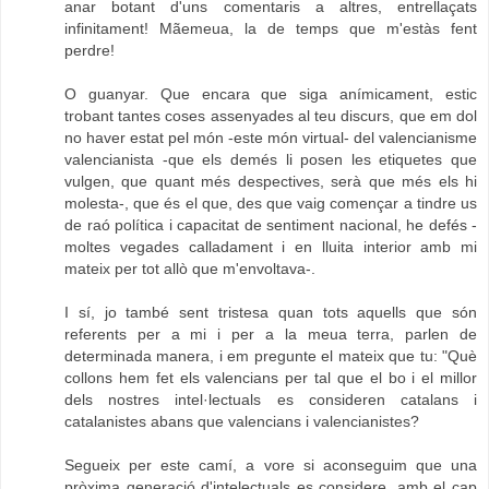
anar botant d'uns comentaris a altres, entrellaçats
infinitament! Mãemeua, la de temps que m'estàs fent
perdre!
O guanyar. Que encara que siga anímicament, estic
trobant tantes coses assenyades al teu discurs, que em dol
no haver estat pel món -este món virtual- del valencianisme
valencianista -que els demés li posen les etiquetes que
vulgen, que quant més despectives, serà que més els hi
molesta-, que és el que, des que vaig començar a tindre us
de raó política i capacitat de sentiment nacional, he defés -
moltes vegades calladament i en lluita interior amb mi
mateix per tot allò que m'envoltava-.
I sí, jo també sent tristesa quan tots aquells que són
referents per a mi i per a la meua terra, parlen de
determinada manera, i em pregunte el mateix que tu: "Què
collons hem fet els valencians per tal que el bo i el millor
dels nostres intel·lectuals es consideren catalans i
catalanistes abans que valencians i valencianistes?
Segueix per este camí, a vore si aconseguim que una
pròxima generació d'intelectuals es considere, amb el cap