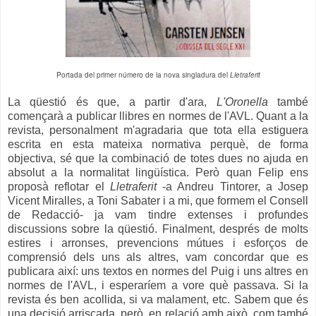
Portada del primer número de la nova singladura del
Lletraferit
La qüestió és que, a partir d'ara,
L'Oronella
també
començarà a publicar llibres en normes de l'AVL. Quant a la
revista, personalment m'agradaria que tota ella estiguera
escrita en esta mateixa normativa perquè, de forma
objectiva, sé que la combinació de totes dues no ajuda en
absolut a la normalitat lingüística. Però quan Felip ens
proposà reflotar el
Lletraferit
-a Andreu Tintorer, a Josep
Vicent Miralles, a Toni Sabater i a mi, que formem el Consell
de Redacció- ja vam tindre extenses i profundes
discussions sobre la qüestió. Finalment, després de molts
estires i arronses, prevencions mútues i esforços de
comprensió dels uns als altres, vam concordar que es
publicara així: uns textos en normes del Puig i uns altres en
normes de l'AVL, i esperaríem a vore què passava. Si la
revista és ben acollida, si va malament, etc. Sabem que és
una decisió arriscada, però, en relació amb això, com també