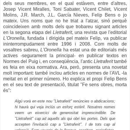
dels seus membres, en el qual estàvem, entre d'altres,
Josep Vicent Miralles, Toni Sabater, Vicent Chilet, Vicent
Molins, J.R. March, J.L. García Nieves, Felip Bens o jo
mateix. Uns noms que no he triat a l'atzar, sinó perquè
coincideixen amb molts dels que trobareu signant articles
en la segona etapa del
Lletraferit
, una revista que l'editorial
L'Oronella
, fundada i dirigida pel mateix Felip, va publicar
ininterrompudament entre 1996 i 2008. Com molts de
vosaltres sabreu,
L'Oronella
ha estat una de editorials més
actives -segurament la principal- en publicar textos en
Normes del Puig i, en conseqüència, l'antic
Lletraferit
també
es feia en eixa normativa. Ara, però, presenta una novetat
molt important: també inclou articles en normes de l'AVL -la
meitat en el primer número. Ho explica el propi Felip Bens
en el seu text de presentació, titulat "Fe sens obres, morta
és":
Algú vorà en este nou "Lletraferit" renúncies o abdicacions;
hi haurà qui veja inclús un esforç estèril. Nosatres nomes
veem un eixercici de generositat imprescindible. De
"Lletraferit" cap ad aquells als qui obri les portes. Dels que
accepten l'invitació cap a "Lletraferit". I de tots cap al