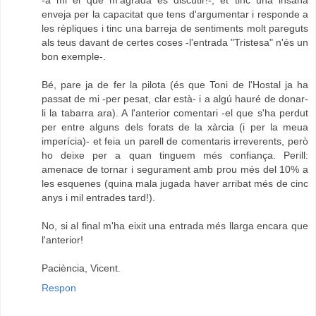
-a mi el que m'agrada és discutir!-, et tinc una insana
enveja per la capacitat que tens d'argumentar i responde a
les rèpliques i tinc una barreja de sentiments molt pareguts
als teus davant de certes coses -l'entrada "Tristesa" n'és un
bon exemple-.
Bé, pare ja de fer la pilota (és que Toni de l'Hostal ja ha
passat de mi -per pesat, clar està- i a algú hauré de donar-
li la tabarra ara). A l'anterior comentari -el que s'ha perdut
per entre alguns dels forats de la xàrcia (i per la meua
imperícia)- et feia un parell de comentaris irreverents, però
ho deixe per a quan tinguem més confiança. Perill:
amenace de tornar i segurament amb prou més del 10% a
les esquenes (quina mala jugada haver arribat més de cinc
anys i mil entrades tard!).
No, si al final m'ha eixit una entrada més llarga encara que
l'anterior!
Paciència, Vicent.
Respon