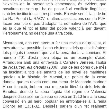
s'explica en la presentació esmentada, és evident que
nosaltres no som qui ha de posar fi al conflicte lingüístic,
sinó les institucions corresponents. En este sentit, tant de bo
Lo Rat Penat i la RACV -o altres associacions com la PJV-
facen prompte el pas d'adoptar la normativa de l'AVL, que
és la que té tot el futur del poble valencià per davant.
Personalment, no desitge una altra cosa.
Mentrestant, ens centrarem a fer una revista de qualitat, el
més atractiva possible, i amb els temes dels quals disfrutem
tots plegats i pensem que val la pena donar a conéixer. El
número #01 d'esta nova etapa és un exemple d'això.
Arranquem amb una entrevista a
Carsten Jensen
, l'autor
de
Nosaltres, els ofegats
(2006), una de les obres que més
ha fascinat a tots els amants de les novel·les marítimes
gràcies a la història de Marstal, un poblet de la costa
danesa que es revela com una mena de Macondo mariner.
A continuació, trobem una recreació literària dels fets de
Vinatea
, des de la seua fugida del regne de València
després d'assassinar la seua esposa en 1313 fins a la seua
conversió en un heroi popular en enfrontar-se a la reina
Elionor en 1331-32. Després parlem d'un fet realment