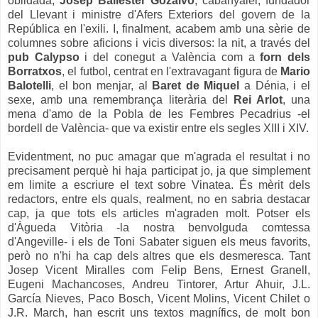
oblidada,
Josep Ballester Gozalvo
, cabanyaler, fundador
del Llevant i ministre d'Afers Exteriors del govern de la
República en l'exili. I, finalment, acabem amb una sèrie de
columnes sobre aficions i vicis diversos: la nit, a través del
pub Calypso
i del conegut a València com a
forn dels
Borratxos
, el futbol, centrat en l'extravagant figura de
Mario
Balotelli
, el bon menjar, al
Baret de Miquel
a Dénia, i el
sexe, amb una remembrança literària del
Rei Arlot
, una
mena d'amo de la Pobla de les Fembres Pecadrius -el
bordell de València- que va existir entre els segles XIII i XIV.
Evidentment, no puc amagar que m'agrada el resultat i no
precisament perquè hi haja participat jo, ja que simplement
em limite a escriure el text sobre Vinatea. És mèrit dels
redactors, entre els quals, realment, no en sabria destacar
cap, ja que tots els articles m'agraden molt. Potser els
d'Àgueda Vitòria -la nostra benvolguda comtessa
d'Angeville- i els de Toni Sabater siguen els meus favorits,
però no n'hi ha cap dels altres que els desmeresca. Tant
Josep Vicent Miralles com Felip Bens, Ernest Granell,
Eugeni Machancoses, Andreu Tintorer, Artur Ahuir, J.L.
García Nieves, Paco Bosch, Vicent Molins, Vicent Chilet o
J.R. March, han escrit uns textos magnífics, de molt bon