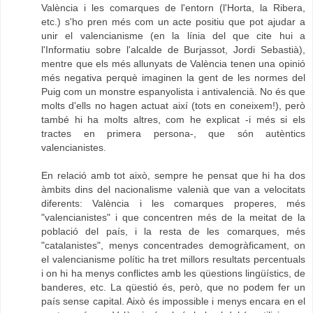
València i les comarques de l'entorn (l'Horta, la Ribera,
etc.) s'ho pren més com un acte positiu que pot ajudar a
unir el valencianisme (en la línia del que cite hui a
l'Informatiu sobre l'alcalde de Burjassot, Jordi Sebastià),
mentre que els més allunyats de València tenen una opinió
més negativa perquè imaginen la gent de les normes del
Puig com un monstre espanyolista i antivalencià. No és que
molts d'ells no hagen actuat així (tots en coneixem!), però
també hi ha molts altres, com he explicat -i més si els
tractes en primera persona-, que són autèntics
valencianistes.
En relació amb tot això, sempre he pensat que hi ha dos
àmbits dins del nacionalisme valenià que van a velocitats
diferents: València i les comarques properes, més
"valencianistes" i que concentren més de la meitat de la
població del país, i la resta de les comarques, més
"catalanistes", menys concentrades demogràficament, on
el valencianisme polític ha tret millors resultats percentuals
i on hi ha menys conflictes amb les qüestions lingüístics, de
banderes, etc. La qüestió és, però, que no podem fer un
país sense capital. Això és impossible i menys encara en el