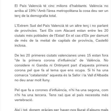
El País Valencià té cinc milions d'habitants. València no
arriba al 19% ! Amb l'àrea metropolitana la cosa deu ser un
terç de la demografia total.
L'Extrem Sud del País Valencià té un altre terç i no parlaré
de províncies. Tant Elx com Alacant estan entre les 20
ciutats més poblades de l'Estat! En el cas d'Elx per damunt
de més de la meitat de capitals de província, Castelló
inclosa.
De les 20 primeres ciutats valencianes unes 15 estan fora
"de la primera corona d'influència" de València. No
considere ni Gandia ni Ontinyent part d'aquesta primera
corona pel que fa al tema que ens ocupa. Si hi ha una
comarca "catalanista" aquesta és la Safor i la Vall d'Albaida
no deu anar molt lluny.
Pel que fa a corones d'influència, n'hi ha una segona, com
n'hi ha una tercera. Tens raó que el país necessita més
vertebració.
Així i tot, donem gràcies per haver-nos lliurat d'alguns mals