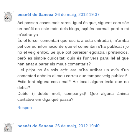
besnét de Saneca
26 de maig, 2012 19:37
Ací passen coses molt rares: igual és que, siguent com sóc
un neòfit en este món dels blogs, açò és normal, però a mi
m'extranya...
És el tercer comentari que escric a esta entrada i, m'arriba
pel correu informació de què el comentari s'ha publicat i jo
no el veig enlloc. Sé que pot paréixer egòlatra i pretenciós,
però es simple curiositat: quin és l'univers paral·lel al que
han anat a parar els meus comentaris?
I el pitjor no és sols açò: ara m'ha arribat un avís d'un
comentari anònim al meu correu que tampoc veig publicat!
Estic fent alguna cosa mal? He tocat alguna tecla que no
debia?
Dubte (i dubte molt, companys)! Que alguna ànima
caritativa em diga què passa?
Respon
besnét de Saneca
26 de maig, 2012 19:40