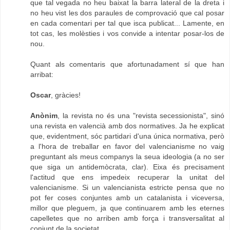
que tal vegada no heu baixat la barra lateral de la dreta i
no heu vist les dos paraules de comprovació que cal posar
en cada comentari per tal que isca publicat... Lamente, en
tot cas, les molèsties i vos convide a intentar posar-los de
nou.
Quant als comentaris que afortunadament sí que han
arribat:
Oscar
, gràcies!
Anònim
, la revista no és una "revista secessionista", sinó
una revista en valencià amb dos normatives. Ja he explicat
que, evidentment, sóc partidari d'una única normativa, però
a l'hora de treballar en favor del valencianisme no vaig
preguntant als meus companys la seua ideologia (a no ser
que siga un antidemòcrata, clar). Eixa és precisament
l'actitud que ens impedeix recuperar la unitat del
valencianisme. Si un valencianista estricte pensa que no
pot fer coses conjuntes amb un catalanista i viceversa,
millor que pleguem, ja que continuarem amb les eternes
capelletes que no arriben amb força i transversalitat al
conjunt de la societat.