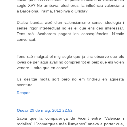
segle XV? No arribava, aleshores, la influència valenciana
a Barcelona, Palma, Perpinyà o Oriola?
D'altra banda, això d'un valencianisme sense ideologia i
sense rigor intel·lectual no és el que ens deu interessar.
Tens raó. Acabarem pagant les conseqüències. N'estic
convençut.
Tens raó malgrat el mig segle que ja tinc observe que els
joves de per aquí avall no compren tot el peix que els volen
vendre. I mira que en conec!
Us desitge molta sort però no em tindreu en aquesta
aventura.
Respon
Oscar
29 de maig, 2012 22:52
Sabia que la comparança de Vicent entre "València i
rodalies" i "comarques més llunyanes" anava a portar cua,