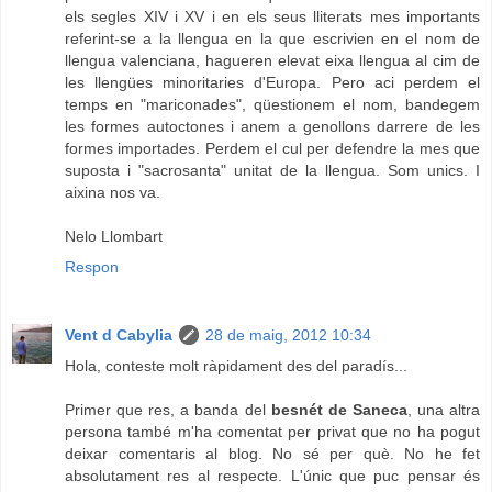
els segles XIV i XV i en els seus lliterats mes importants
referint-se a la llengua en la que escrivien en el nom de
llengua valenciana, hagueren elevat eixa llengua al cim de
les llengües minoritaries d'Europa. Pero aci perdem el
temps en "mariconades", qüestionem el nom, bandegem
les formes autoctones i anem a genollons darrere de les
formes importades. Perdem el cul per defendre la mes que
suposta i "sacrosanta" unitat de la llengua. Som unics. I
aixina nos va.
Nelo Llombart
Respon
Vent d Cabylia
28 de maig, 2012 10:34
Hola, conteste molt ràpidament des del paradís...
Primer que res, a banda del
besnét de Saneca
, una altra
persona també m'ha comentat per privat que no ha pogut
deixar comentaris al blog. No sé per què. No he fet
absolutament res al respecte. L'únic que puc pensar és