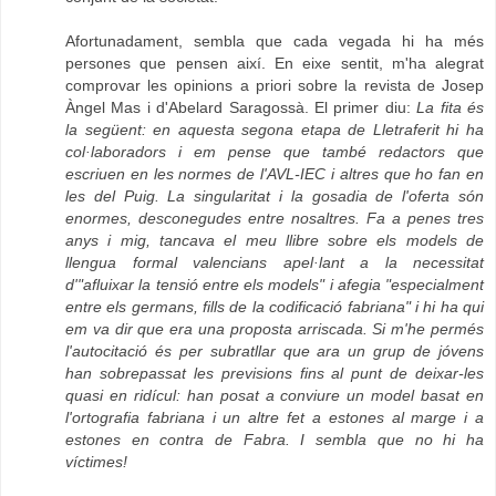
Afortunadament, sembla que cada vegada hi ha més
persones que pensen així. En eixe sentit, m'ha alegrat
comprovar les opinions a priori sobre la revista de Josep
Àngel Mas i d'Abelard Saragossà. El primer diu:
La fita és
la següent: en aquesta segona etapa de Lletraferit hi ha
col·laboradors i em pense que també redactors que
escriuen en les normes de l'AVL-IEC i altres que ho fan en
les del Puig. La singularitat i la gosadia de l'oferta són
enormes, desconegudes entre nosaltres. Fa a penes tres
anys i mig, tancava el meu llibre sobre els models de
llengua formal valencians apel·lant a la necessitat
d'"afluixar la tensió entre els models" i afegia "especialment
entre els germans, fills de la codificació fabriana" i hi ha qui
em va dir que era una proposta arriscada. Si m'he permés
l'autocitació és per subratllar que ara un grup de jóvens
han sobrepassat les previsions fins al punt de deixar-les
quasi en ridícul: han posat a conviure un model basat en
l'ortografia fabriana i un altre fet a estones al marge i a
estones en contra de Fabra. I sembla que no hi ha
víctimes!