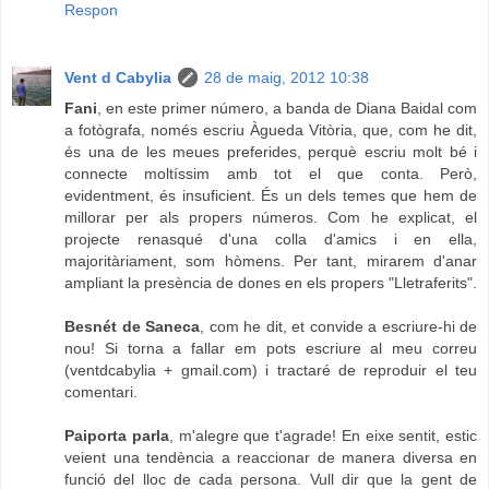
Respon
Vent d Cabylia
28 de maig, 2012 10:38
Fani
, en este primer número, a banda de Diana Baidal com
a fotògrafa, només escriu Àgueda Vitòria, que, com he dit,
és una de les meues preferides, perquè escriu molt bé i
connecte moltíssim amb tot el que conta. Però,
evidentment, és insuficient. És un dels temes que hem de
millorar per als propers números. Com he explicat, el
projecte renasqué d'una colla d'amics i en ella,
majoritàriament, som hòmens. Per tant, mirarem d'anar
ampliant la presència de dones en els propers "Lletraferits".
Besnét de Saneca
, com he dit, et convide a escriure-hi de
nou! Si torna a fallar em pots escriure al meu correu
(ventdcabylia + gmail.com) i tractaré de reproduir el teu
comentari.
Paiporta parla
, m'alegre que t'agrade! En eixe sentit, estic
veient una tendència a reaccionar de manera diversa en
funció del lloc de cada persona. Vull dir que la gent de