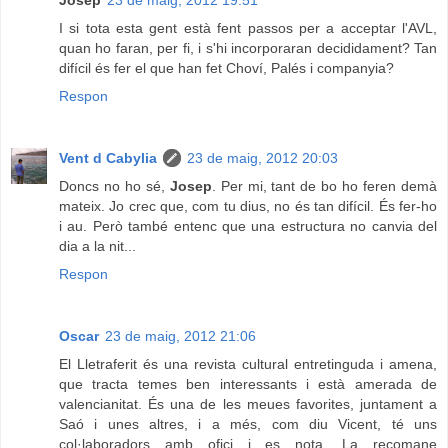
Josep
23 de maig, 2012 19:51
I si tota esta gent està fent passos per a acceptar l'AVL,
quan ho faran, per fi, i s'hi incorporaran decididament? Tan
difícil és fer el que han fet Choví, Palés i companyia?
Respon
Vent d Cabylia
23 de maig, 2012 20:03
Doncs no ho sé,
Josep
. Per mi, tant de bo ho feren demà
mateix. Jo crec que, com tu dius, no és tan difícil. És fer-ho
i au. Però també entenc que una estructura no canvia del
dia a la nit...
Respon
Oscar
23 de maig, 2012 21:06
El Lletraferit és una revista cultural entretinguda i amena,
que tracta temes ben interessants i està amerada de
valencianitat. És una de les meues favorites, juntament a
Saó i unes altres, i a més, com diu Vicent, té uns
col·laboradors amb ofici i es nota. La recomane