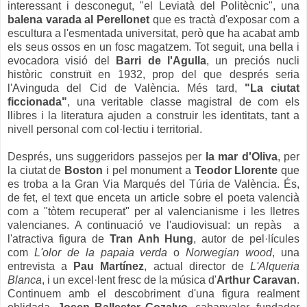
interessant i desconegut, "el Leviatà del Politècnic", una
balena varada al Perellonet
que es tractà d'exposar com a
escultura a l'esmentada universitat, però que ha acabat amb
els seus ossos en un fosc magatzem. Tot seguit, una bella i
evocadora visió del
Barri de l'Agulla
, un preciós nucli
històric construït en 1932, prop del que després seria
l'Avinguda del Cid de València. Més tard,
"La ciutat
ficcionada"
, una veritable classe magistral de com els
llibres i la literatura ajuden a construir les identitats, tant a
nivell personal com col·lectiu i territorial.
Després, uns suggeridors passejos per
la mar d'Oliva
, per
la ciutat de
Boston
i pel monument a
Teodor Llorente
que
es troba a la Gran Via Marqués del Túria de València. És,
de fet, el text que enceta un article sobre el poeta valencià
com a "tòtem recuperat" per al valencianisme i les lletres
valencianes. A continuació ve l'audiovisual: un repàs a
l'atractiva figura de
Tran Anh Hung
, autor de pel·lícules
com
L'olor de la papaia verda
o
Norwegian wood
, una
entrevista a
Pau Martínez
, actual director de
L'Alqueria
Blanca
, i un excel·lent fresc de la música d'
Arthur Caravan
.
Continuem amb el descobriment d'una figura realment