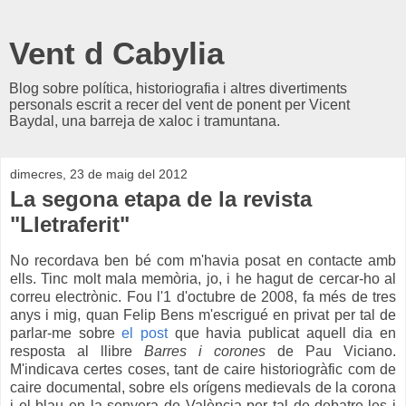
Vent d Cabylia
Blog sobre política, historiografia i altres divertiments
personals escrit a recer del vent de ponent per Vicent
Baydal, una barreja de xaloc i tramuntana.
dimecres, 23 de maig del 2012
La segona etapa de la revista
"Lletraferit"
No recordava ben bé com m'havia posat en contacte amb
ells. Tinc molt mala memòria, jo, i he hagut de cercar-ho al
correu electrònic. Fou l'1 d'octubre de 2008, fa més de tres
anys i mig, quan Felip Bens m'escrigué en privat per tal de
parlar-me sobre
el post
que havia publicat aquell dia en
resposta al llibre
Barres i corones
de Pau Viciano.
M'indicava certes coses, tant de caire historiogràfic com de
caire documental, sobre els orígens medievals de la corona
i el blau en la senyera de València per tal de debatre-les i