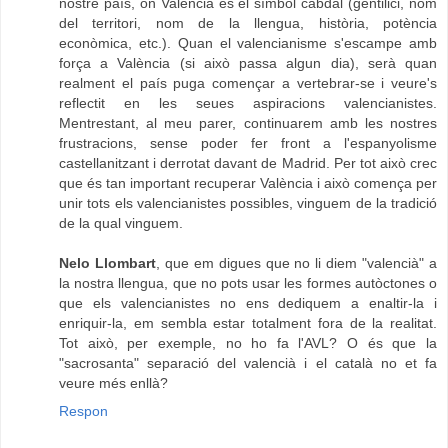
nostre país, on València és el símbol cabdal (gentilici, nom
del territori, nom de la llengua, història, potència
econòmica, etc.). Quan el valencianisme s'escampe amb
força a València (si això passa algun dia), serà quan
realment el país puga començar a vertebrar-se i veure's
reflectit en les seues aspiracions valencianistes.
Mentrestant, al meu parer, continuarem amb les nostres
frustracions, sense poder fer front a l'espanyolisme
castellanitzant i derrotat davant de Madrid. Per tot això crec
que és tan important recuperar València i això comença per
unir tots els valencianistes possibles, vinguem de la tradició
de la qual vinguem.
Nelo Llombart
, que em digues que no li diem "valencià" a
la nostra llengua, que no pots usar les formes autòctones o
que els valencianistes no ens dediquem a enaltir-la i
enriquir-la, em sembla estar totalment fora de la realitat.
Tot això, per exemple, no ho fa l'AVL? O és que la
"sacrosanta" separació del valencià i el català no et fa
veure més enllà?
Respon