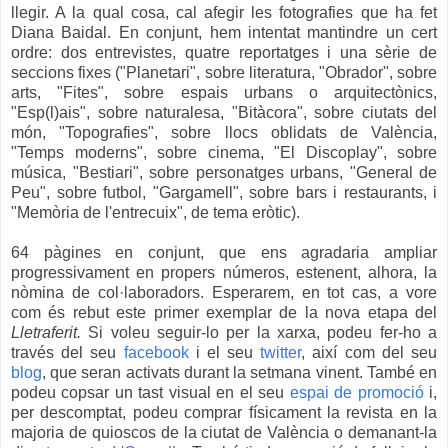
llegir. A la qual cosa, cal afegir les fotografies que ha fet
Diana Baidal. En conjunt, hem intentat mantindre un cert
ordre: dos entrevistes, quatre reportatges i una sèrie de
seccions fixes ("Planetari", sobre literatura, "Obrador", sobre
arts, "Fites", sobre espais urbans o arquitectònics,
"Esp(l)ais", sobre naturalesa, "Bitàcora", sobre ciutats del
món, "Topografies", sobre llocs oblidats de València,
"Temps moderns", sobre cinema, "El Discoplay", sobre
música, "Bestiari", sobre personatges urbans, "General de
Peu", sobre futbol, "Gargamell", sobre bars i restaurants, i
"Memòria de l'entrecuix", de tema eròtic).
64 pàgines en conjunt, que ens agradaria ampliar
progressivament en propers números, estenent, alhora, la
nòmina de col·laboradors. Esperarem, en tot cas, a vore
com és rebut este primer exemplar de la nova etapa del
Lletraferit.
Si voleu seguir-lo per la xarxa, podeu fer-ho a
través del seu
facebook
i el seu
twitter
, així com del seu
blog
, que seran activats durant la setmana vinent. També en
podeu copsar un tast visual en el seu
espai de promoció
i,
per descomptat, podeu comprar físicament la revista en la
majoria de quioscos de la ciutat de València o demanant-la