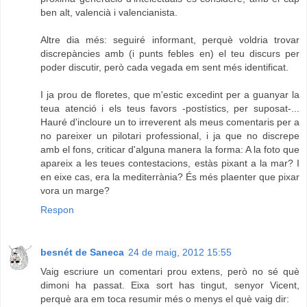
ben alt, valencià i valencianista.
Altre dia més: seguiré informant, perquè voldria trovar
discrepàncies amb (i punts febles en) el teu discurs per
poder discutir, però cada vegada em sent més identificat.
I ja prou de floretes, que m'estic excedint per a guanyar la
teua atenció i els teus favors -postístics, per suposat-...
Hauré d'incloure un to irreverent als meus comentaris per a
no pareixer un pilotari professional, i ja que no discrepe
amb el fons, criticar d'alguna manera la forma: A la foto que
apareix a les teues contestacions, estàs pixant a la mar? I
en eixe cas, era la mediterrània? És més plaenter que pixar
vora un marge?
Respon
besnét de Saneca
24 de maig, 2012 15:55
Vaig escriure un comentari prou extens, però no sé què
dimoni ha passat. Eixa sort has tingut, senyor Vicent,
perquè ara em toca resumir més o menys el què vaig dir: