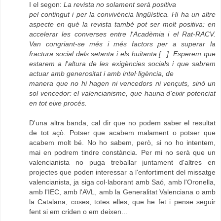
I el segon:
La revista no solament serà positiva
pel contingut i per la convivència lingüística. Hi ha un altre
aspecte en què la revista també pot ser molt positiva: en
accelerar les converses entre l'Acadèmia i el Rat-RACV.
Van congriant-se més i més factors per a superar la
fractura social dels setanta i els huitanta [...]. Esperem que
estarem a l'altura de les exigències socials i que sabrem
actuar amb generositat i amb intel·ligència, de
manera que no hi hagen ni vencedors ni vençuts, sinó un
sol vencedor: el valencianisme, que hauria d'eixir potenciat
en tot eixe procés.
D'una altra banda, cal dir que no podem saber el resultat
de tot açò. Potser que acabem malament o potser que
acabem molt bé. No ho sabem, però, si no ho intentem,
mai en podrem tindre constància. Per mi no serà que un
valencianista no puga treballar juntament d'altres en
projectes que poden interessar a l'enfortiment del missatge
valencianista, ja siga col·laborant amb Saó, amb l'Oronella,
amb l'IEC, amb l'AVL, amb la Generalitat Valenciana o amb
la Catalana, coses, totes elles, que he fet i pense seguir
fent si em criden o em deixen...