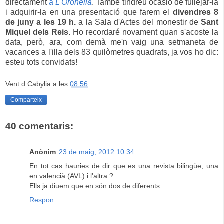
directament
a
L'Oronella
. També tindreu ocasió de fullejar-la
i adquirir-la en una presentació que farem
el
divendres 8
de juny a les 19 h.
a la Sala d'Actes del monestir de
Sant
Miquel dels Reis
. Ho recordaré novament quan s'acoste la
data, però, ara, com demà me'n vaig una setmaneta de
vacances a l'illa dels 83 quilòmetres quadrats, ja vos ho dic:
esteu tots convidats!
Vent d Cabylia
a les
08:56
Comparteix
40 comentaris:
Anònim
23 de maig, 2012 10:34
En tot cas hauries de dir que es una revista bilingüe, una
en valencià (AVL) i l'altra ?.
Ells ja diuem que en són dos de diferents
Respon