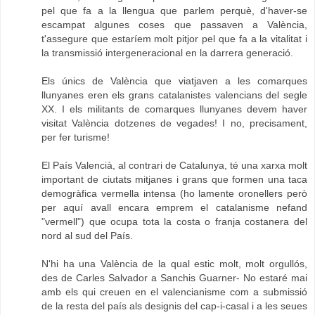
pel que fa a la llengua que parlem perquè, d'haver-se
escampat algunes coses que passaven a València,
t'assegure que estaríem molt pitjor pel que fa a la vitalitat i
la transmissió intergeneracional en la darrera generació.
Els únics de València que viatjaven a les comarques
llunyanes eren els grans catalanistes valencians del segle
XX. I els militants de comarques llunyanes devem haver
visitat València dotzenes de vegades! I no, precisament,
per fer turisme!
El País Valencià, al contrari de Catalunya, té una xarxa molt
important de ciutats mitjanes i grans que formen una taca
demogràfica vermella intensa (ho lamente oronellers però
per aquí avall encara emprem el catalanisme nefand
"vermell") que ocupa tota la costa o franja costanera del
nord al sud del País.
N'hi ha una València de la qual estic molt, molt orgullós,
des de Carles Salvador a Sanchis Guarner- No estaré mai
amb els qui creuen en el valencianisme com a submissió
de la resta del país als designis del cap-i-casal i a les seues