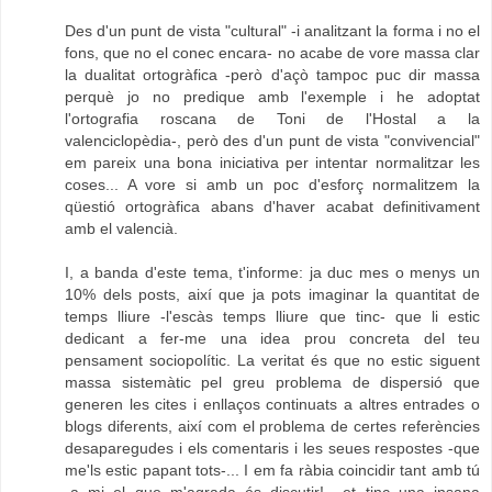
Des d'un punt de vista "cultural" -i analitzant la forma i no el
fons, que no el conec encara- no acabe de vore massa clar
la dualitat ortogràfica -però d'açò tampoc puc dir massa
perquè jo no predique amb l'exemple i he adoptat
l'ortografia roscana de Toni de l'Hostal a la
valenciclopèdia-, però des d'un punt de vista "convivencial"
em pareix una bona iniciativa per intentar normalitzar les
coses... A vore si amb un poc d'esforç normalitzem la
qüestió ortogràfica abans d'haver acabat definitivament
amb el valencià.
I, a banda d'este tema, t'informe: ja duc mes o menys un
10% dels posts, així que ja pots imaginar la quantitat de
temps lliure -l'escàs temps lliure que tinc- que li estic
dedicant a fer-me una idea prou concreta del teu
pensament sociopolític. La veritat és que no estic siguent
massa sistemàtic pel greu problema de dispersió que
generen les cites i enllaços continuats a altres entrades o
blogs diferents, així com el problema de certes referències
desaparegudes i els comentaris i les seues respostes -que
me'ls estic papant tots-... I em fa ràbia coincidir tant amb tú