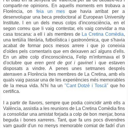
compartir-ne opinions. En aquells moments em trobava a
Florència, on
feia un mes
que havia arribat per a
desenvolupar una beca predoctoral al European University
Institute. I en un dels meus colps d'inconsciència, en el
segon correu que li vaig contestar, els vaig convidar a ma
casa toscana: a ell i als membres de
La Cretina Comèdia
,
una tertúlia literària, futbolística i gastronòmica, que s'havia
acabat de formar pocs mesos arrere i que jo coneixia
d'oïdes pels comentaris que em deixaven ací alguns d'ells.
En un altre colp d'inconsciència, Felip m'informava el 9
d'octubre que
eren gent de got i gavinet
i que estaven
disposats a vindre. A penes unes setmanes després
aterraven a Florència tres membres de La Cretina, amb els
quals vaig passar una de les experiències més memorables
de la meua vida. N'hi ha un
"Cant Dotzé i Toscà"
que ho
certifica.
I a partir de llavors, sempre que podia coincidir amb ells a
València, assistia a les reunions de La Cretina Comèdia fins
a consolidar una amistat forjada a colp de bon menjar, bona
beguda i bones xarreres. Tant, que fa uns pocs divendres
vam gaudir d'un no menys memorable comiat de fadrí d'un