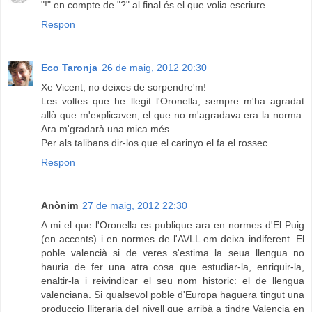
"!" en compte de "?" al final és el que volia escriure...
Respon
Eco Taronja
26 de maig, 2012 20:30
Xe Vicent, no deixes de sorpendre'm!
Les voltes que he llegit l'Oronella, sempre m'ha agradat
allò que m'explicaven, el que no m'agradava era la norma.
Ara m'gradarà una mica més..
Per als talibans dir-los que el carinyo el fa el rossec.
Respon
Anònim
27 de maig, 2012 22:30
A mi el que l'Oronella es publique ara en normes d'El Puig
(en accents) i en normes de l'AVLL em deixa indiferent. El
poble valencià si de veres s'estima la seua llengua no
hauria de fer una atra cosa que estudiar-la, enriquir-la,
enaltir-la i reivindicar el seu nom historic: el de llengua
valenciana. Si qualsevol poble d'Europa haguera tingut una
produccio lliteraria del nivell que arribà a tindre Valencia en