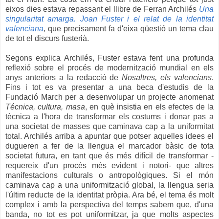
eixos dies estava repassant el llibre de Ferran Archilés
Una
singularitat amarga. Joan Fuster i el relat de la identitat
valenciana
, que precisament fa d'eixa qüestió un tema clau
de tot el discurs fusterià.
Segons explica Archilés, Fuster estava fent una profunda
reflexió sobre el procés de modernització mundial en els
anys anteriors a la redacció de
Nosaltres, els valencians
.
Fins i tot es va presentar a una beca d'estudis de la
Fundació March per a desenvolupar un projecte anomenat
Técnica, cultura, masa
, en què insistia en els efectes de la
tècnica a l'hora de transformar els costums i donar pas a
una societat de masses que caminava cap a la uniformitat
total. Archilés arriba a apuntar que potser aquelles idees el
dugueren a fer de la llengua el marcador bàsic de tota
societat futura, en tant que és més difícil de transformar -
requereix d'un procés més evident i notori- que altres
manifestacions culturals o antropològiques. Si el món
caminava cap a una uniformització global, la llengua seria
l'últim reducte de la identitat pròpia. Ara bé, el tema és molt
complex i amb la perspectiva del temps sabem que, d'una
banda, no tot es pot uniformitzar, ja que molts aspectes