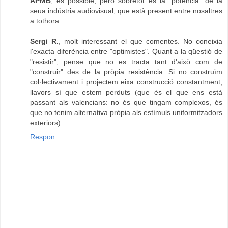
APMB
, és possible, però sobretot és la "potència" de la
seua indústria audiovisual, que està present entre nosaltres
a tothora...
Sergi R.
, molt interessant el que comentes. No coneixia
l'exacta diferència entre "optimistes". Quant a la qüestió de
"resistir", pense que no es tracta tant d'això com de
"construir" des de la pròpia resistència. Si no construïm
col·lectivament i projectem eixa construcció constantment,
llavors sí que estem perduts (que és el que ens està
passant als valencians: no és que tingam complexos, és
que no tenim alternativa pròpia als estímuls uniformitzadors
exteriors).
Respon