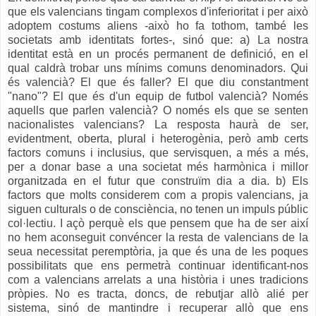
que els valencians tingam complexos d'inferioritat i per això
adoptem costums aliens -això ho fa tothom, també les
societats amb identitats fortes-, sinó que: a) La nostra
identitat està en un procés permanent de definició, en el
qual caldrà trobar uns mínims comuns denominadors. Qui
és valencià? El que és faller? El que diu constantment
"nano"? El que és d'un equip de futbol valencià? Només
aquells que parlen valencià? O només els que se senten
nacionalistes valencians? La resposta haurà de ser,
evidentment, oberta, plural i heterogènia, però amb certs
factors comuns i inclusius, que servisquen, a més a més,
per a donar base a una societat més harmònica i millor
organitzada en el futur que construïm dia a dia. b) Els
factors que molts considerem com a propis valencians, ja
siguen culturals o de consciència, no tenen un impuls públic
col·lectiu. I açò perquè els que pensem que ha de ser així
no hem aconseguit convéncer la resta de valencians
de la
seua necessitat peremptòria, ja que és una de les poques
possibilitats que ens permetrà continuar identificant-nos
com a valencians arrelats a una història i unes tradicions
pròpies. No es tracta, doncs, de rebutjar allò alié per
sistema, sinó de mantindre i recuperar allò que ens