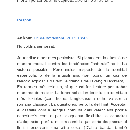
morts i persones amb capirots, això ja no atrau tant.
Respon
Anònim
04 de novembre, 2014 18:43
No voldria ser pesat.
Jo tendisc a ser més pesimista. Si plantegem la qüestió de
manera radical, contra les tendències "naturals" no hi ha
victòria possible. Però inclús respecte de la identitat
espanyola, o de la musulmana (per posar un cas de
reacció explosiva davant l'evidència de l'avanç d'Occident).
En termes més relatius, sí que cal fer l'esforç per trobar
maneres de resistir. La força ací solen tenir-la les identitats
més flexibles (com ho és l'anglosaxona o ho va ser la
romana clàssica). La qüestió és, però, la del límit. Acceptar
el castellà com a llengua comuna dels valencians podria
descriure's com a part d'aquesta flexibilitat o capacitat
d'adaptació, però a mi em sembla que seria despassar el
límit i esdevenir una altra cosa. (D'altra banda, també