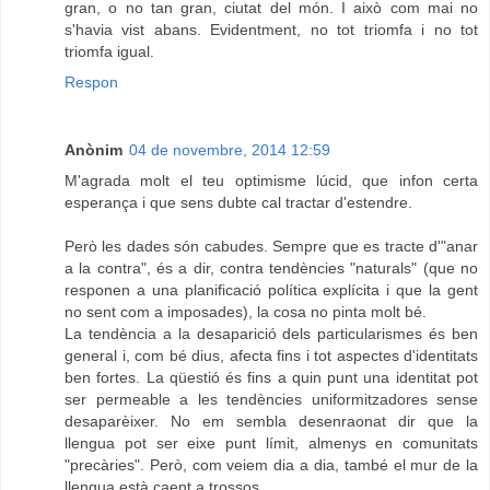
gran, o no tan gran, ciutat del món. I això com mai no
s'havia vist abans. Evidentment, no tot triomfa i no tot
triomfa igual.
Respon
Anònim
04 de novembre, 2014 12:59
M'agrada molt el teu optimisme lúcid, que infon certa
esperança i que sens dubte cal tractar d'estendre.
Però les dades són cabudes. Sempre que es tracte d'"anar
a la contra", és a dir, contra tendències "naturals" (que no
responen a una planificació política explícita i que la gent
no sent com a imposades), la cosa no pinta molt bé.
La tendència a la desaparició dels particularismes és ben
general i, com bé dius, afecta fins i tot aspectes d'identitats
ben fortes. La qüestió és fins a quin punt una identitat pot
ser permeable a les tendències uniformitzadores sense
desaparèixer. No em sembla desenraonat dir que la
llengua pot ser eixe punt límit, almenys en comunitats
"precàries". Però, com veiem dia a dia, també el mur de la
llengua està caent a trossos.