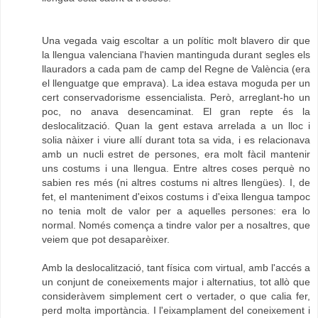
Una vegada vaig escoltar a un polític molt blavero dir que
la llengua valenciana l'havien mantinguda durant segles els
llauradors a cada pam de camp del Regne de València (era
el llenguatge que emprava). La idea estava moguda per un
cert conservadorisme essencialista. Però, arreglant-ho un
poc, no anava desencaminat. El gran repte és la
deslocalització. Quan la gent estava arrelada a un lloc i
solia nàixer i viure allí durant tota sa vida, i es relacionava
amb un nucli estret de persones, era molt fàcil mantenir
uns costums i una llengua. Entre altres coses perquè no
sabien res més (ni altres costums ni altres llengües). I, de
fet, el manteniment d'eixos costums i d'eixa llengua tampoc
no tenia molt de valor per a aquelles persones: era lo
normal. Només comença a tindre valor per a nosaltres, que
veiem que pot desaparèixer.
Amb la deslocalització, tant física com virtual, amb l'accés a
un conjunt de coneixements major i alternatius, tot allò que
consideràvem simplement cert o vertader, o que calia fer,
perd molta importància. I l'eixamplament del coneixement i