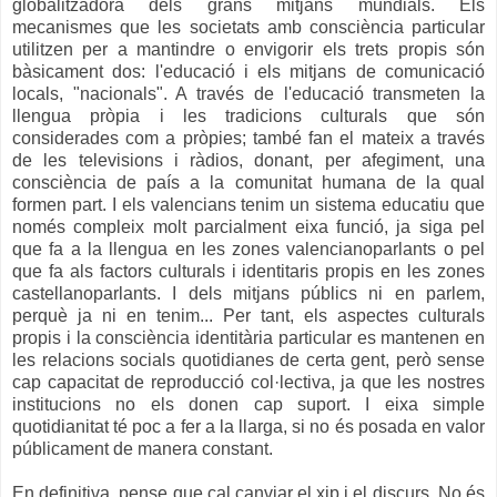
globalitzadora dels grans mitjans mundials. Els
mecanismes que les societats amb consciència particular
utilitzen per a mantindre o envigorir els trets propis són
bàsicament dos: l'educació i els mitjans de comunicació
locals, "nacionals". A través de l'educació transmeten la
llengua pròpia i les tradicions culturals que són
considerades com a pròpies; també fan el mateix a través
de les televisions i ràdios, donant, per afegiment, una
consciència de país a la comunitat humana de la qual
formen part. I els valencians tenim un sistema educatiu que
només compleix molt parcialment eixa funció, ja siga pel
que fa a la llengua en les zones valencianoparlants o pel
que fa als factors culturals i identitaris propis en les zones
castellanoparlants. I dels mitjans públics ni en parlem,
perquè ja ni en tenim... Per tant, els aspectes culturals
propis i la consciència identitària particular es mantenen en
les relacions socials quotidianes de certa gent, però sense
cap capacitat de reproducció col·lectiva, ja que les nostres
institucions no els donen cap suport. I eixa simple
quotidianitat té poc a fer a la llarga, si no és posada en valor
públicament de manera constant.
En definitiva, pense que cal canviar el xip i el discurs. No és