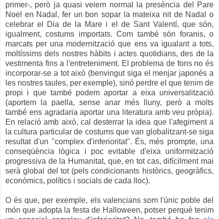
primer-, però ja quasi veiem normal la presència del Pare
Noel en Nadal, fer un bon sopar la mateixa nit de Nadal o
celebrar el Dia de la Mare i el de Sant Valentí, que són,
igualment, costums importats. Com també són foranis, o
marcats per una modernització que ens va igualant a tots,
moltíssims dels nostres hàbits i actes quotidians, des de la
vestimenta fins a l'entreteniment. El problema de fons no és
incorporar-se a tot això (benvingut siga el menjar japonés a
les nostres taules, per exemple), sinó perdre el que tenim de
propi i que també podem aportar a eixa universalització
(aportem la paella, sense anar més lluny, però a molts
també ens agradaria aportar una literatura amb veu pròpia).
En relació amb això, cal desterrar la idea que l'afegiment a
la cultura particular de costums que van globalitzant-se siga
resultat d'un "complex d'inferioritat". És, més prompte, una
conseqüència lògica i poc evitable d'eixa uniformització
progressiva de la Humanitat, que, en tot cas, difícilment mai
serà global del tot (pels condicionants històrics, geogràfics,
econòmics, polítics i socials de cada lloc).
O és que, per exemple, els valencians som l'únic poble del
món que adopta la festa de Halloween, potser perquè tenim