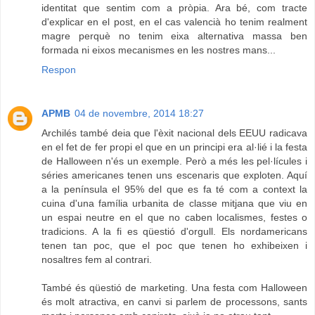
identitat que sentim com a pròpia. Ara bé, com tracte
d'explicar en el post, en el cas valencià ho tenim realment
magre perquè no tenim eixa alternativa massa ben
formada ni eixos mecanismes en les nostres mans...
Respon
APMB
04 de novembre, 2014 18:27
Archilés també deia que l'èxit nacional dels EEUU radicava
en el fet de fer propi el que en un principi era al·lié i la festa
de Halloween n'és un exemple. Però a més les pel·lícules i
séries americanes tenen uns escenaris que exploten. Aquí
a la península el 95% del que es fa té com a context la
cuina d'una família urbanita de classe mitjana que viu en
un espai neutre en el que no caben localismes, festes o
tradicions. A la fi es qüestió d'orgull. Els nordamericans
tenen tan poc, que el poc que tenen ho exhibeixen i
nosaltres fem al contrari.
També és qüestió de marketing. Una festa com Halloween
és molt atractiva, en canvi si parlem de processons, sants