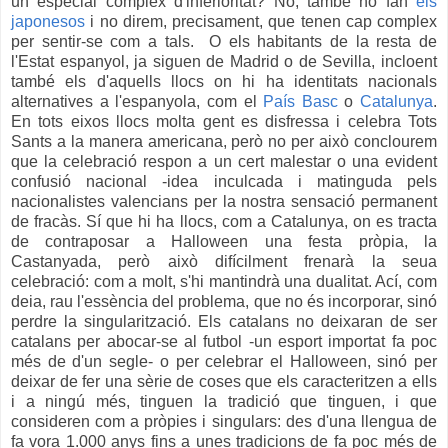
un especial complex d'inferioritat? No, també ho fan
els
japonesos
i no direm, precisament, que tenen cap complex
per sentir-se com a tals. O els habitants de la resta de
l'Estat espanyol, ja siguen de Madrid o de Sevilla, incloent
també els d'aquells llocs on hi ha identitats nacionals
alternatives a l'espanyola, com el
País Basc
o
Catalunya
.
En tots eixos llocs molta gent es disfressa i celebra Tots
Sants a la manera americana, però no per això conclourem
que la celebració respon a un cert malestar o una evident
confusió nacional -idea inculcada i matinguda pels
nacionalistes valencians per la nostra sensació permanent
de fracàs. Sí que hi ha llocs, com a Catalunya, on es tracta
de contraposar a Halloween una festa pròpia, la
Castanyada, però això difícilment frenarà la seua
celebració: com a molt, s'hi mantindrà una dualitat. Ací, com
deia, rau l'essència del problema, que no és incorporar, sinó
perdre la singularització. Els catalans no deixaran de ser
catalans per abocar-se al futbol -un esport importat fa poc
més de d'un segle- o per celebrar el Halloween, sinó per
deixar de fer una sèrie de coses que els caracteritzen a ells
i a ningú més, tinguen la tradició que tinguen, i que
consideren com a pròpies i singulars: des d'una llengua de
fa vora 1.000 anys fins a unes tradicions
de fa poc més de