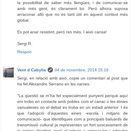
la possibilitat de saber més llengües, i de comunicar-se
amb més gent, és clarament bo. Però alhora suposa
arraconar allò que no és tant útil en aquest context més
global.
Es pot anar resistint, però res més. I això cansa!
Sergi R.
Respon
Vent d Cabylia
04 de novembre, 2014 15:18
Sergi, en relació amb això, copie un comentari al post que
ha fet Alexandre Serrano en les xarxes:
"La qüestió se m'ha fet especialment punyent perquè aquí
em trobo en contacte amb pobles com el canac o les ètnies
vanuateses on el debat es troba en un estadi anterior. I és
que l'adopció d'aquestes eines -escola i mitjans de
comunicació- que identifiques com a principals baluards de
transmissió cultural ja representen un fort soscavament de
la pròpia identitat, però el rebuig a emprar-les i admetre