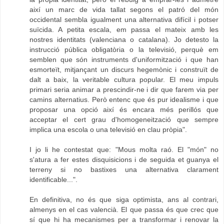
així un marc de vida tallat segons el patró del món
occidental sembla igualment una alternativa difícil i potser
suïcida. A petita escala, em passa el mateix amb les
nostres identitats (valenciana o catalana). Jo detesto la
instrucció pública obligatòria o la televisió, perquè em
semblen que són instruments d'uniformització i que han
esmorteït, mitjançant un discurs hegemònic i construït de
dalt a baix, la veritable cultura popular. El meu impuls
primari seria animar a prescindir-ne i dir que farem via per
camins alternatius. Però entenc que és pur idealisme i que
proposar una opció així és encara més perillós que
acceptar el cert grau d'homogeneització que sempre
implica una escola o una televisió en clau pròpia".
I jo li he contestat que: "Mous molta raó. El "món" no
s'atura a fer estes disquisicions i de seguida et guanya el
terreny si no bastixes una alternativa clarament
identificable...".
En definitiva, no és que siga optimista, ans al contrari,
almenys en el cas valencià. El que passa és que crec que
sí que hi ha mecanismes per a transformar i renovar la