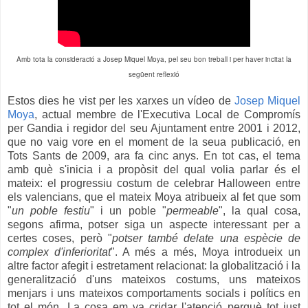
Amb tota la consideració a Josep Miquel Moya, pel seu bon treball i per haver incitat la
següent reflexió
Estos dies he vist per les xarxes un vídeo de
Josep Miquel
Moya
, actual membre de l'Executiva Local de Compromís
per Gandia i regidor del seu Ajuntament entre 2001 i 2012,
que no vaig vore en el moment de la seua publicació, en
Tots Sants de 2009, ara fa cinc anys. En tot cas, el tema
amb què s'inicia i a propòsit del qual volia parlar és el
mateix: el progressiu costum de celebrar Halloween entre
els valencians, que el mateix Moya atribueix al fet que som
"
un poble festiu
" i un poble "
permeable
", la qual cosa,
segons afirma, potser siga un aspecte interessant per a
certes coses, però "
potser també delate una espècie de
complex d'inferioritat
". A més a més, Moya introdueix un
altre factor afegit i estretament relacionat: la globalització i la
generalització d'uns mateixos costums, uns mateixos
menjars i uns mateixos comportaments socials i polítics en
tot el món. La cosa em va cridar l'atenció perquè tot just