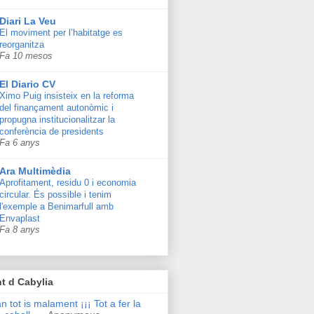
Diari La Veu
El moviment per l’habitatge es
reorganitza
Fa 10 mesos
El Diario CV
Ximo Puig insisteix en la reforma
del finançament autonòmic i
propugna institucionalitzar la
conferència de presidents
Fa 6 anys
Ara Multimèdia
Aprofitament, residu 0 i economia
circular. És possible i tenim
l'exemple a Benimarfull amb
Envaplast
Fa 8 anys
t d Cabylia
n tot is malament ¡¡¡ Tot a fer la