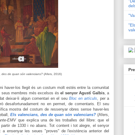
"De
del
"Va
"El
val
Pre
s, des de quan són valencians?
(Afers, 2016)
ni haver-los
llegit és un costum molt estés entre la comunitat
els seus membres més excelsos és
el senyor Agustí Galbis
, a
at deixar-li algun comentari en el seu
Bloc en artículs
, per a
 però desafortunadament no en permet, de comentaris. El seu
nífica mostra del costum de ressenyar obres sense haver-les
eball,
Els valencians, des de quan són valencians?
(Afers,
ante-EMV
que explica una de les troballes del llibre: que el
 a partir de 1330 i no abans. Tot content i tot alegre, el senyor
 a ensenyar les seues "proves" de l'existència anterior del