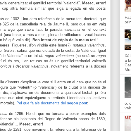
ia generalitzat el gentilici territorial "valencià".
Meeec, error!
 cap altra fórmula similar que siga al·legada en els posts
Fàt
nis
de 1302. Una altra referència de la meua tesi doctoral, que
pri
re 325 de la cancelleria reial de Jaume II, però que no em vaig
per a algú que sàpia llatí, la paraula
valentinis
en el context
it (una frase, a més a mes, plena de ratlladures i vacil·lacions
n bé què volia dir).
Bon intent de còpia de la meua tesi!
gueres, Figueres, d'on vindria este home?),
notarius valentinus
,
r Galbis, sabria que era ciutadà de la ciutat de València. Igual
Xàt
"de Valencia" o un tal
de regno valenciano
(no serà
de regno
a l
tí ni és res, i en tot cas no és un gentilici territorial valencià
Cat
nonicus
i
decanus valentinus
, novament referents a la diòcesi
Mun
 d'intents d'explicar -a vore si li entra en el cap- que no és el
gura que "valentí" (o "valencià") de la ciutat o la diòcesi de
om dic, s'aplicava en els documents a qualsevol bisbat, ja fóra
e que això equivalguera a territoris i identitats col·lectives
 mortals).
Pel que fa als documents del
segon post
:
o, 
vai
encia
de 1296. He dit que no tornaria a posar exemples dels
ferir-se als habitants del Regne de València abans de 1330,
València"...
Meeec, error!
tino
de 1291, que novament fa referència a la feligresia de la