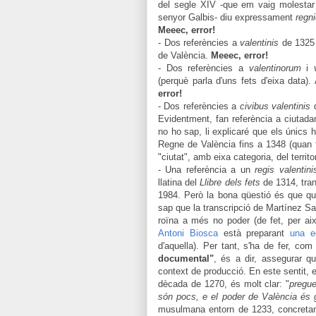
del segle XIV -
que em vaig molestar 
senyor Galbis-
diu expressament
regn
Meeec, error!
- Dos referències a
valentinis
de 1325 
de València.
Meeec, error!
- Dos referències a
valentinorum
i
(perquè parla d'uns fets d'eixa data)
error!
-
D
os
referències a
civib
u
s valentinis
Evi
dentment, f
an referència a ciutada
no ho sap, li
explicaré
que els únics h
Regne de València fins a 1348 (quan t
"ciutat", amb eixa cate
goria,
del te
rrito
- Una referènc
ia a un
regis valentini
llatina del
Llibre dels fets
de 1314, tran
1984
.
Però l
a bon
a qüestió és que
qu
sap que la transcripció de Martínez S
ro
ïna a m
és no poder (de fet
, per ai
Antoni Biosca
està preparant
una e
d'aquella). Per tant, s'ha de fe
r, com
documental"
, és a dir, asseg
urar q
context de producció. En este sentit, e
dècada de 1270, és molt clar: "
preg
u
són pocs
, e el poder de València és 
musulmana entorn de 1233, concretam