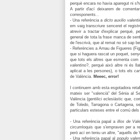
perquè encara no havia aparegut ni s'hav
A partir d'ací deixarem de comentar
corresponents...
- Una referència a
dicto auxilio valenti
em vaig transcriure senceret el regist
atrevir a tractar d'explicar perquè, 
general de tota la frase manca de sent
de l'escrivà, que al remat no sé sap be
- Referències a Arnau de Figueres (Fi
que si haguera rascat un poquet, senyo
que tots els altres que esmenta com 
valentino
?, perquè això altre ni és lla
aplicat a les persones), o tots els
ca
de València.
Meeec, error!
I continuem amb esta esgotadora retafila
mateix ser "valencià" del Sénia al Se
València (gentilici eclesiàstic que, c
de Toledo, Tarragona o Cartagena, sens
particulars esteses entre el comú dels
- Una referència papal a
illos de Val
circumloquis que s'empraven per a re
però ací en teniu un altre, "aquells de 
- Una referència papal al
populo valen