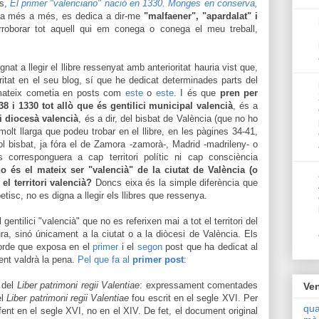
ts,
El primer "valenciano" nació en 1330. Monges en conserva,
, a més a més, es dedica a dir-me
"malfaener", "apardalat" i
roborar tot aquell qui em conega o conega el meu treball,
at a llegir el llibre ressenyat amb anterioritat hauria vist que,
ritat en el seu blog, sí que he dedicat determinades parts del
ll mateix cometia en posts com
este
o
este
. I és que
pren per
1238 i 1330 tot allò que és gentilici municipal valencià
, és a
ci diocesà valencià
, és a dir, del bisbat de València (que no ho
molt llarga que podeu trobar en el llibre, en les pàgines 34-41,
l bisbat, ja fóra e
l de
Zamora -zamorà-, Madrid -madrileny- o
s corresponguera a cap territori polític ni cap consciència
o és el mateix ser "valencià" de la ciutat de València (o
el territori valencià?
Doncs eixa és la simple diferència que
tisc, no es digna a llegir els llibres que ressenya.
gentilici "valencià" que no es referixen mai a tot el territori del
a, sinó únicament a la ciutat o a la diòcesi de València. Els
orde que exposa en el
primer
i el
segon
post que ha dedicat al
ent valdrà la pena.
Pel que fa al
primer post
:
 del
Liber patrimoni regii Valentiae
: expressament comentades
Ven
el
Liber patrimoni regii Valentiae
fou escrit en el segle XVI. Per
qua
 fent en el segle XVI, no en el XIV. De fet, el document
original