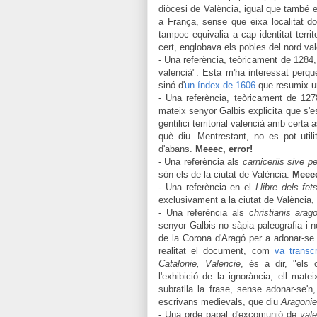
diòcesi de València, igual que també 
a França, sense que eixa localitat do
tampoc equivalia a cap identitat territ
cert, englobava els pobles del nord va
- Una referència, teòricament de 1284, 
valencià". Esta m'ha interessat perqu
sinó d'
un índex de 1606
que resumix u
- Una referència, teòricament de 12
mateix senyor Galbis explicita que s'
gentilici territorial valencià amb certa
què diu. Mentrestant, no es pot uti
d'abans.
Meeec, error!
- Una referència als
carniceriis sive pe
són els de la ciutat de València.
Meeec
- Una referència en el
Llibre dels fet
exclusivament a la ciutat de València, 
- Una referència als
christianis arag
senyor Galbis no sàpia paleografia i 
de la Corona d'Aragó per a adonar-s
realitat el document, com
va transc
Catalonie
,
Valencie
, és a dir, "els 
l'exhibició de la ignor
ància
, ell mate
subratlla la frase, sense adonar-se'n
escrivans medievals
, que diu
Aragonie
- Una orde papal d'excomunió de
vale