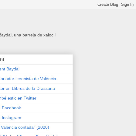
 Baydal, una barreja de xaloc i
fil
ent Baydal
toriador i cronista de València
tor en Llibres de la Drassana
bé estic en Twitter
n Facebook
n Instagram
 València contada" (2020)