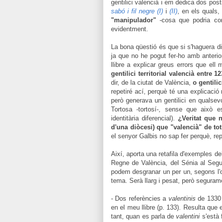
gentilici valencià i em dedica dos pos
sabó i fil negre (I)
i
(II)
, en els quals
"manipulador"
-cosa que podria cor
evidentment.
La bona qüestió és que si s'haguera dign
ja que no he pogut fer-ho amb anterio
llibre a explicar greus errors que e
gentilici territorial valencià entre 
dir, de la ciutat de València,
o gentili
repetiré ací, perquè té una explicació 
però generava un gentilici en qualsevo
Tortosa -tortosí-, sense que això e
identitària diferencial).
¿Veritat que n
d'una diòcesi) que "valencià" de tot 
el senyor Galbis no sap fer perquè, repe
Així, aporta una retafila d'exemples del 
Regne de València, del Sénia al Segur
podem desgranar un per un, segons l'
tema. Serà llarg i pesat, però seguram
- Dos referències a
valentinis
de 1330
en el meu llibre (p. 133). Resulta que 
tant, quan es parla de
valentini
s'està