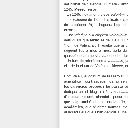
del bisbat de València. El mateix am
1245.
Meeec, error!
- En 1245, novament,
cives valentini
, 
- Els
valentini
de 1239. Explicats expre
de la diòcesi. Ai, si haguera llegit el 
error!
- Una referència a
aliquem valentinu
dels quals que tenim és de 1261. El m
"hom de València". I resulta que si co
següent fur, a més a més, parla dels 
(perquè encara no s'havia concebut fora
- Un fum de referències a
valentinis
, j
ells de la ciutat de València.
Meeec, er
Com veieu, el costum de ressenyar llib
acientífica i contraacadèmica no serv
les carències pròpies i fer passar b
dedique en el blog a
Els valencian
d'explicar-me amb claredat i posar llu
que faig també el tinc arrelat. Jo,
acadèmica
, que té altres normes, ev
diuen tots els que s'han dedicat a una