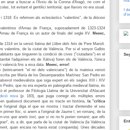
mà,
en anar a buscar a l'Arxiu de la Corona d'Aragó, no com el
icolas
, tot evi
tant e
l genti
lici t
errito
rial, que llavors no era usual.
I d
d'o
i 1318. Es referixen als eclesiàstics "valentins", de la diòcesi
valentinos
d'Arnau de França, suposadament de 1323-1324
. Arnau de França és un autor de finals del segle XV.
Meeec,
de 1314 en la versió llatina del
Llibre dels fets
de Pere Marsili.
ns valentins, de la ciutat de València. Per si el s
enyor Gal
bis
abitants que tingueren
la condició de
cives
("ciu
tadans"
)
en el
Se
ambé l'adquiriren els de Xàtiva) foren els de
València, l'única
ri
valencià fins
a eixa data.
Meeec, error!
s
(teòricament "el rei dels valencians")
de
la mateixa versió
scrita per
María de
los
Desamparados Martínez San Ped
ro en
alsevol medievalista que siga expert en els segles XIII i XIV
an Pedro
, que no era experta
en pa
leografia medieval llatina,
és
xò el professor d
e Filolo
gia Llatina de
la Universitat d'Alacant
dició nova
(p. 183), que
puga correg
ir
els múltiples erro
r
s
 en qual
sevo
l document que es tracte en història,
la
"crítica
ue
l'original diga el que es mostra i tractar d'entendre el seu
n primer lloc, si anem a l
'
original de Jaume I, en romanç, de la
en-vos que an
ets
tost, que
si no no hi po
rien romanir, que ells
En
gran
", és a dir, que parla de la ciutat de V
alència (la València
ent, quan encara no havia estat conquerida). Unes d
ècades