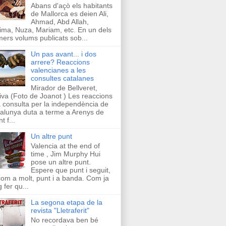
Abans d'açò els habitants
de Mallorca es deien Ali,
Ahmad, Abd Allah,
ima, Nuza, Mariam, etc. En un dels
mers volums publicats sob...
Un pas avant... i dos
arrere? Reaccions
valencianes a les
consultes catalanes
Mirador de Bellveret,
iva (Foto de Joanot ) Les reaccions
a consulta per la independència de
alunya duta a terme a Arenys de
t f...
Un altre punt
Valencia at the end of
time , Jim Murphy Hui
pose un altre punt.
Espere que punt i seguit,
com a molt, punt i a banda. Com ja
g fer qu...
La segona etapa de la
revista "Lletraferit"
No recordava ben bé