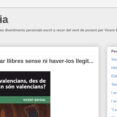
ia
ltres divertiments personals escrit a recer del vent de ponent per Vicent
Per
Vic
 llibres sense ni haver-los llegit...
His
Edi
Tam
I e
I e
"La