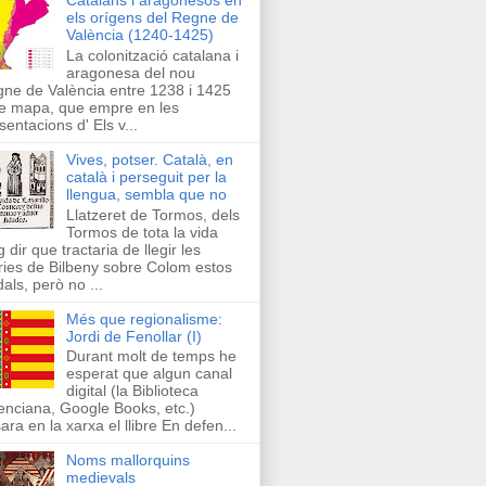
els orígens del Regne de
València (1240-1425)
La colonització catalana i
aragonesa del nou
ne de València entre 1238 i 1425
e mapa, que empre en les
sentacions d' Els v...
Vives, potser. Català, en
català i perseguit per la
llengua, sembla que no
Llatzeret de Tormos, dels
Tormos de tota la vida
g dir que tractaria de llegir les
ries de Bilbeny sobre Colom estos
als, però no ...
Més que regionalisme:
Jordi de Fenollar (I)
Durant molt de temps he
esperat que algun canal
digital (la Biblioteca
enciana, Google Books, etc.)
ara en la xarxa el llibre En defen...
Noms mallorquins
medievals