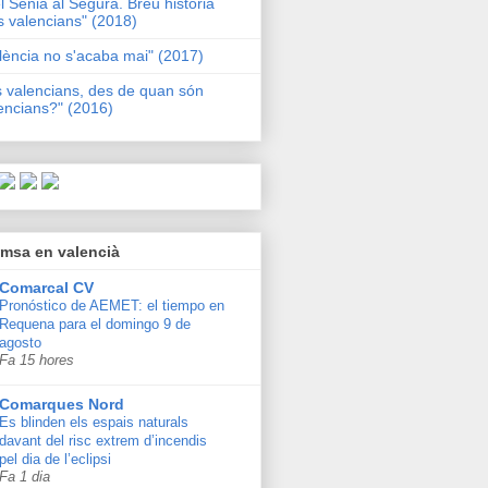
l Sénia al Segura. Breu història
s valencians" (2018)
lència no s'acaba mai" (2017)
s valencians, des de quan són
encians?" (2016)
msa en valencià
Comarcal CV
Pronóstico de AEMET: el tiempo en
Requena para el domingo 9 de
agosto
Fa 15 hores
Comarques Nord
Es blinden els espais naturals
davant del risc extrem d’incendis
pel dia de l’eclipsi
Fa 1 dia