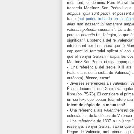
més ta
rd,
el dominic
Pere Marsili fé
transcri
u
Martínez San
Pedro
i que c
amplius, quia sun
t pauci, et possent 
frase
(
a
cí podeu trobar-la en la pàgin
alias
non possent
ibi remanere
ampli
v
alentini
potentia supera
tis
". És a dir,
paraula
potentia
i si
l'a
fegi
m, ja que
é
significar "la potència del rei valencià
in
teressant pe
r la manera que té Mars
cap gentili
ci territorial
aplica
t al conj
que el senyor Galbis n
i
sàpia
les cos
Martínez San Pedro
- ni
siga capaç de 
- Una referència del segle XIII als
(valencians de la ciutat de València) co
autònom).
Meeec, error!
- Diverses referències als
valentini
i
v
És un document que Galbis va agafar d
llibre (pp. 75-76). El considere el primer
un context que potser feia referència
intent de còpia de la meua tesi!
- Una referència als
valentinense
s
de
eclesiàstics de la diòcesi de València
- Una referència de 1307 a un jutge "q
ressenya, senyor Galbis, sabria que 
Regne de València, amb circumloquis 