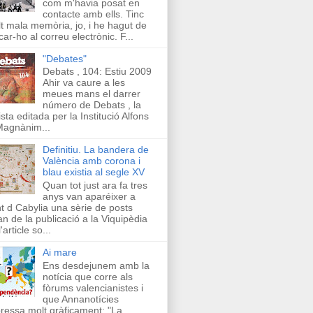
com m'havia posat en
contacte amb ells. Tinc
t mala memòria, jo, i he hagut de
car-ho al correu electrònic. F...
"Debates"
Debats , 104: Estiu 2009
Ahir va caure a les
meues mans el darrer
número de Debats , la
ista editada per la Institució Alfons
Magnànim...
Definitiu. La bandera de
València amb corona i
blau existia al segle XV
Quan tot just ara fa tres
anys van aparéixer a
t d Cabylia una sèrie de posts
an de la publicació a la Viquipèdia
'article so...
Ai mare
Ens desdejunem amb la
notícia que corre als
fòrums valencianistes i
que Annanotícies
ressa molt gràficament: "La