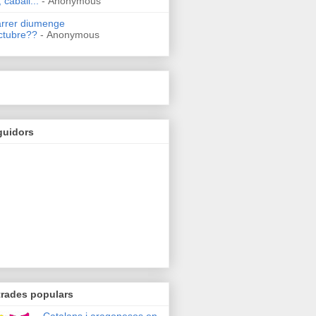
 caball...
- Anonymous
arrer diumenge
ctubre??
- Anonymous
guidors
trades populars
Catalans i aragonesos en