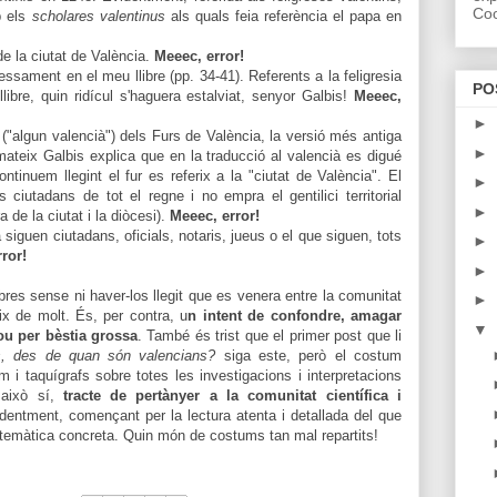
Coo
b els
scholares valentinus
als quals feia referència el papa en
de la ciutat de València.
Meeec, error!
ssament en el meu llibre (pp. 34-41). Referents a la feligresia
PO
llibre, quin ridícul s'haguera estalviat, senyor Galbis!
Meeec,
►
m
("algun valencià") dels Furs de València, la versió més antiga
►
ateix Galbis explica que en la traducció al valencià es digué
ntinuem llegint el fur es referix a la "ciutat de València". El
►
ciutadans de tot el regne i no empra el gentilici territorial
►
 de la ciutat i la diòcesi).
Meeec, error!
a siguen ciutadans, oficials, notaris, jueus o el que siguen, tots
►
ror!
►
res sense ni haver-los llegit que es venera entre la comunitat
►
ix de molt. És, per contra, u
n intent de confondre, amagar
▼
ou per bèstia g
rossa
. També és trist que el primer post que li
s, des de quan són valencians?
siga este, però el costum
m i taquígrafs sobre totes les investigacions i interpretacions
 això sí,
tracte de pertànyer a la comunitat científica i
identment, començant per la lectura atenta i detallada del que
 temàtica concreta. Quin món de costums tan mal repartits!