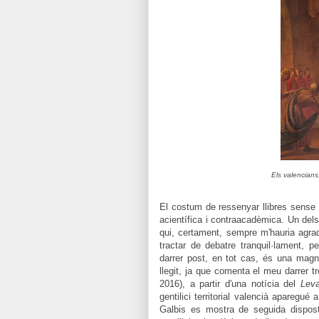
Els valencian
El costum de ressenyar llibres sense 
acientífica i contraacadèmica. Un d
qui, certament, sempre m'hauria agrad
tractar de debatre tranquil·lament,
darrer post, en tot cas, és una mag
llegit, ja que comenta el meu darrer tr
2016), a partir d'una notícia del
Lev
gentilici territorial valencià aparegué
Galbis es mostra de seguida dispost