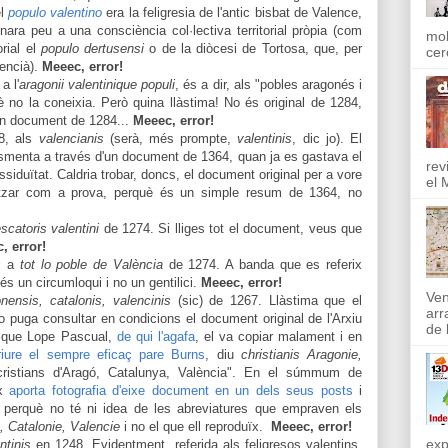
el
populo valentino
era la feligresia de l'antic bisbat de Valence,
nara peu a una consciència col·lectiva territorial pròpia (com
mol
orial el
populo dertusensi
o de la diòcesi de Tortosa, que, per
cer
lencià).
Meeec, error!
a l'
aragonii valentinique populi
, és a dir, als "pobles aragonés i
è no la coneixia. Però quina llàstima! No és original de 1284,
n document de 1284...
Meeec, error!
78, als
valencianis
(serà, més prompte,
valentinis
, dic jo). El
esmenta a través d'un document de 1364, quan ja es gastava el
rev
 assiduïtat. Caldria trobar, doncs, el document original per a vore
el 
litzar com a prova, perquè és un simple resum de 1364, no
scatoris valentini
de 1274. Si lliges tot el document, veus que
, error!
s
a
tot lo poble de València
de 1274. A banda que es referix
és un circumloqui i no un gentilici.
Meeec, error!
Ven
onensis, catalonis, valencinis
(sic) de 1267. Llàstima que el
arr
no puga consultar en condicions el document original
de
l'Arxiu
de l
e que Lope Pascual,
de qui l'agafa
, el va copiar malament i en
riure el sempre eficaç pare Burns
, diu
christianis Aragonie,
cristians d'Aragó, Catalunya
,
València".
En el súmmum de
ix
aporta fotografia d
'eixe
document en un dels seus posts
i
, perquè no
té n
i idea de les abreviatures que empraven els
, Catal
onie, Valencie
i no el que ell reproduï
x
.
Meeec, error!
exp
ntinis
en 1248. Evidentment, referida als feligresos valentins,