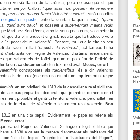
u una versió llatina de la crònica
, però no escrigué el que
ita el senyor Galbis
,
"
qui
a alias non possent
ibi remanere
a superventura magna Regis Valentini superari
", sinó una altra
a original en qüestió
,
entre la quarta i la quinta línia): "
quare
us,
quod
sun
t pauci, et possent a s
uperventura
magna
r
e
gi
s
Reg
q
ue
Martínez San Pedro, amb
la s
eua poca cura,
va ometre la
Est
pre
s
el que diu el manuscrit original
, resulta que la trad
ucció ve a
" o
"el poder del rei valencià"
. Per tant, tot i que la ci
ta és ben
ili de traduir
al llatí
"el poder de Val
ència
",
ací tampoc hi ha
unt d'habitants del Regne de València
. Llàs
tima, evidentment,
e
s
que sabem e
ls de l'ofici -que no et pots fiar
de l'edició de
fer
la crítica documental
d'un text medieval.
Meeec, erro
r!
valentinis
contraposats als
turolensibus
, és a dir, valentins
Vai
ntra els de Terol (que era una ciutat i no cap territori ni regne
teo
Nad
alentinis
en un privilegi de 1313 de la cancelleria reial siciliana.
e la meua pròpia tesi doctoral i que jo mateix comente en el
 esment probable al gentilici territorial valencià, però aïllat i en
 als de la ciutat de València o l'estament reial valencià.
Bon
 131
2
en una cita papal. Evidentment, el papa es referia als
Val
.
Meeec, error!
pos
ui era del Regne de València". Si haguera llegit el llibre que
abans a 1330 eixa era la manera d'anomenar als habitants del
com "els del Regne", "regnícoles" o "habitadors del Regne",