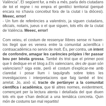
València". El següent fur, a més a més, parla dels ciutadans
de tot el regne i no empra el gentilici territorial (perquè
encara no s'havia concebut fora de la ciutat i la diòcesi).
Meeec, error!
- Un fum de referències a
valentinis
, ja siguen ciutadans,
oficials, notaris, jueus o el que siguen, tots ells de la ciutat
de València.
Meeec, error!
Com veieu, el costum de ressenyar llibres sense ni haver-
los llegit que es venera entre la comunitat acientífica i
contraacadèmica no servix de molt. És, per contra, u
n intent
de confondre, amagar les carències pròpies i fer passar
bou per bèstia g
rossa
. També és trist que el primer post
que li dedique en el blog a
Els valencians, des de quan són
valencians?
siga este, però el costum d'explicar-me amb
claredat i posar llum i taquígrafs sobre totes les
investigacions i interpretacions que faig també el tinc
arrelat. Jo, això sí,
tracte de pertànyer a la comunitat
científica i acadèmica
, que té altres normes, evidentment,
començant per la lectura atenta i detallada del que diuen
tots els que s'han dedicat a una temàtica concreta. Quin
món de costums tan mal repartits!