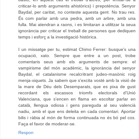
criticar-lo amb arguments ahistòrics) i prepotència. Senyor
Baydal, per caritat, no conteste aquesta gent. No trau res.
És com parlar amb una pedra, amb un arbre, amb una
fulla. Mai atendran a raons, i es limitaran a utilitzar la seua
ignorància per criticar el treball de persones que dediquen
temps i esforç a la investigació històrica.
I un missatge per tu, estimat Chimo Ferrer: busque's una
ocupació, xato. Sempre que entre a un post, trobe
comentaris seus amb els arguments de sempre: el
vampirisme del món acadèmic, la ignorància del senyor
Baydal, el catalanisme recalcritrant judeo-masònic roig
menja-xiquets. Ja sabem que s'excita vosté amb la visió de
la mare de Déu dels Desemparats, que es pixa de gust
recordant els escassos triomfs electorals d'Unió
Valenciana, que s'encen en flama en escoltar parlar en
català, llengua odiosa i gens pareguda al seu valencià
nadiu, amb el que ens deleita en cada comentari. Aportar
bilis i ràbia al món de forma continuada no és bó pel cos.
Faça el favor de moderar-se.
Respon