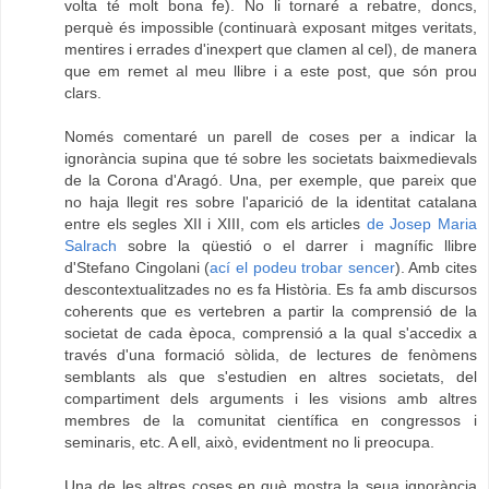
volta té molt bona fe). No li tornaré a rebatre, doncs,
perquè és impossible (continuarà exposant mitges veritats,
mentires i errades d'inexpert que clamen al cel), de manera
que em remet al meu llibre i a este post, que són prou
clars.
Només comentaré un parell de coses per a indicar la
ignorància supina que té sobre les societats baixmedievals
de la Corona d'Aragó. Una, per exemple, que pareix que
no haja llegit res sobre l'aparició de la identitat catalana
entre els segles XII i XIII, com els articles
de Josep Maria
Salrach
sobre la qüestió o el darrer i magnífic llibre
d'Stefano Cingolani (
ací el podeu trobar sencer
). Amb cites
descontextualitzades no es fa Història. Es fa amb discursos
coherents que es vertebren a partir la comprensió de la
societat de cada època, comprensió a la qual s'accedix a
través d'una formació sòlida, de lectures de fenòmens
semblants als que s'estudien en altres societats, del
compartiment dels arguments i les visions amb altres
membres de la comunitat científica en congressos i
seminaris, etc. A ell, això, evidentment no li preocupa.
Una de les altres coses en què mostra la seua ignorància