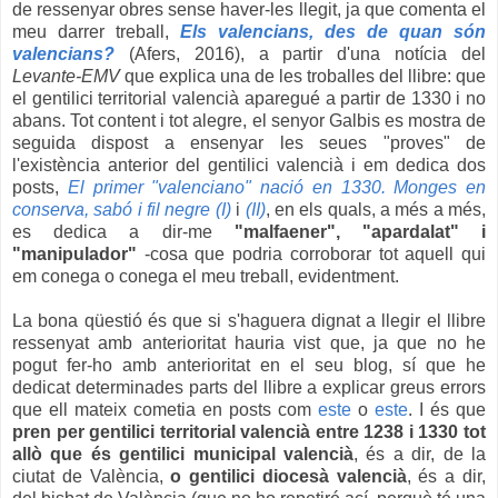
de ressenyar obres sense haver-les llegit, ja que comenta el
meu darrer treball,
Els valencians, des de quan són
valencians?
(Afers, 2016), a partir d'una notícia del
Levante-EMV
que explica una de les troballes del llibre: que
el gentilici territorial valencià aparegué a partir de 1330 i no
abans. Tot content i tot alegre, el senyor Galbis es mostra de
seguida dispost a ensenyar les seues "proves" de
l'existència anterior del gentilici valencià i em dedica dos
posts,
El primer "valenciano" nació en 1330. Monges en
conserva, sabó i fil negre (I)
i
(II)
, en els quals, a més a més,
es dedica a dir-me
"malfaener", "apardalat" i
"manipulador"
-cosa que podria corroborar tot aquell qui
em conega o conega el meu treball, evidentment.
La bona qüestió és que si s'haguera dignat a llegir el llibre
ressenyat amb anterioritat hauria vist que, ja que no he
pogut fer-ho amb anterioritat en el seu blog, sí que he
dedicat determinades parts del llibre a explicar greus errors
que ell mateix cometia en posts com
este
o
este
. I és que
pren per gentilici territorial valencià entre 1238 i 1330 tot
allò que és gentilici municipal valencià
, és a dir, de la
ciutat de València,
o gentilici diocesà valencià
, és a dir,