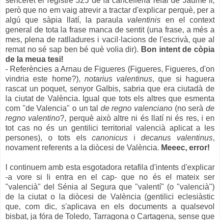
senceret el registre 325 de la cancelleria reial de Jaume II,
però que no em vaig atrevir a tractar d'explicar perquè, per a
algú que sàpia llatí, la paraula
valentinis
en el context
general de tota la frase manca de sentit (una frase, a més a
mes, plena de ratlladures i vacil·lacions de l'escrivà, que al
remat no sé sap ben bé què volia dir).
Bon intent de còpia
de la meua tesi!
- Referències a Arnau de Figueres (Figueres, Figueres, d'on
vindria este home?),
notarius valentinus
, que si haguera
rascat un poquet, senyor Galbis, sabria que era ciutadà de
la ciutat de València. Igual que tots els altres que esmenta
com "de Valencia" o un tal
de regno valenciano
(no serà
de
regno valentino
?, perquè això altre ni és llatí ni és res, i en
tot cas no és un gentilici territorial valencià aplicat a les
persones), o tots els
canonicus
i
decanus valentinus
,
novament referents a la diòcesi de València.
Meeec, error!
I continuem amb esta esgotadora retafila d'intents d'explicar
-a vore si li entra en el cap- que no és el mateix ser
"valencià" del Sénia al Segura que "valentí" (o "valencià")
de la ciutat o la diòcesi de València (gentilici eclesiàstic
que, com dic, s'aplicava en els documents a qualsevol
bisbat, ja fóra de Toledo, Tarragona o Cartagena, sense que