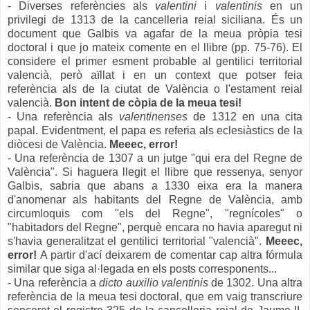
- Diverses referències als
valentini
i
valentinis
en un
privilegi de 1313 de la cancelleria reial siciliana. És un
document que Galbis va agafar de la meua pròpia tesi
doctoral i que jo mateix comente en el llibre (pp. 75-76). El
considere el primer esment probable al gentilici territorial
valencià, però aïllat i en un context que potser feia
referència als de la ciutat de València o l'estament reial
valencià.
Bon intent de còpia de la meua tesi!
- Una referència als
valentinense
s
de 131
2
en una cita
papal. Evidentment, el papa es referia als eclesiàstics de la
diòcesi de València.
Meeec, error!
- Una referència de 1307 a un jutge "qui era del Regne de
València". Si haguera llegit el llibre que ressenya, senyor
Galbis, sabria que abans a 1330 eixa era la manera
d'anomenar als habitants del Regne de València, amb
circumloquis com "els del Regne", "regnícoles" o
"habitadors del Regne", perquè encara no havia aparegut ni
s'havia generalitzat el gentilici territorial "valencià".
Meeec,
error!
A partir d'ací deixarem de comentar cap altra fórmula
similar que siga al·legada en els posts corresponents...
- Una referència a
dicto auxilio valentinis
de 1302. Una altra
referència de la meua tesi doctoral, que em vaig transcriure