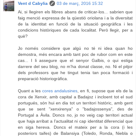
Vent d Cabylia
03 de març, 2016 15:32
Ai, si llegiren els llibres abans de criticar-los... sabrien que
faig menció expressa de la qüestió oriolana i a la diversitat
de la identitat en funció de la situació geogràfica i les
condicions històriques de cada localitat. Però llegir, per a
què?
Jo només considere que algú no té ni idea quan ho
demostra, més encara amb tant poc de rubor com en este
cas... I li assegure que el senyor Galbis, o qui estiga
darrere del seu blog, no m'ha donat classe, no. Ni el pitjor
dels professors que he tingut tenia tan poca formació i
preparació historiogràfica.
Quant a les
cores andalusines
, en fi, supose que els de la
cora de Xenxir, amb capital a Badajoz i incloent tot el sud
portugués, són hui en dia tot un territori històric, amb gent
que se sent "xenxirenya" o "badajossenya", des de
Portugal a Àvila. Doncs no, jo no veig cap territori actual
que haja arribat a l'actualitat ni cap identitat diferencial que
en siga hereva. Doncs el mateix per a la cora (i les
posteriors taifes) de Balansiya (Toledo, Ronda, Niebla o