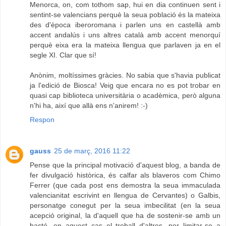
Menorca, on, com tothom sap, hui en dia continuen sent i
sentint-se valencians perquè la seua població és la mateixa
des d'època iberoromana i parlen uns en castellà amb
accent andalús i uns altres català amb accent menorquí
perquè eixa era la mateixa llengua que parlaven ja en el
segle XI. Clar que sí!
Anònim, moltíssimes gràcies. No sabia que s'havia publicat
ja l'edició de Biosca! Veig que encara no es pot trobar en
quasi cap biblioteca universitària o acadèmica, però alguna
n'hi ha, així que allà ens n'anirem! :-)
Respon
gauss
25 de març, 2016 11:22
Pense que la principal motivació d'aquest blog, a banda de
fer divulgació històrica, és calfar als blaveros com Chimo
Ferrer (que cada post ens demostra la seua immaculada
valencianitat escrivint en llengua de Cervantes) o Galbis,
personatge conegut per la seua imbecilitat (en la seua
acepció original, la d'aquell que ha de sostenir-se amb un
bastó, en aquest cas el treball d'altres, per limitar-se a