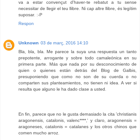
va a estar convençut d'haver-te rebatut a tu sense
necessitar de llegir el teu llibre. Ni cap altre llibre, és legítim
suposar. :-P
Respon
Unknown
03 de març, 2016 14:10
Bla, bla, bla. Me parece la suya una respuesta un tanto
prepotente, arrogante y sobre todo camaleónica en su
primera parte. Más que nada por su desconocimiento de
quien o quienes están detrás del Blog de Galbis,
presuponiendo que como no son de su cuerda o no
comparten sus planteamientos, no tienen ni idea. A ver si
resulta que alguno le ha dado clase a usted.
En fin, parece que no le gusta demasiado la cita 'christianis
aragonensis, catalonis, valenc****,' y claro, aragonensis =
aragoneses, catalonis = catalanes y los otros chinos que
comen mucho arroz.