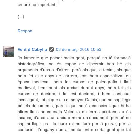
creure-ho important. "
(...)
Respon
Vent d Cabylia
03 de març, 2016 10:53
Jo lamente que potser molta gent, perquè no té formació
historiogràfica, no és capaç de discernir ben bé els
arguments d'uns o d'altres, però als que la tenim, als que
hem fet cinc anys de carrera, ens hem especialitzat en
època medieval, hem fet cursos de paleografia i llatí
medieval, hem anat als arxius durant anys, hem fet els
cursos de doctorat i la tesi doctoral, i hem continuat
investigant, tot el que diu el senyor Galbis, que no sap llegir
bé els documents, pareix que no és conscient que hi ha
altres llocs anomenats València en terres occitanes o és
incapaç d'anar a un arxiu a mirar un document -perquè no
sap ni llegir-los-, fa riure (si no fóra per a plorar, per la
confusió i l'engany que alimenta entre certa gent que tal