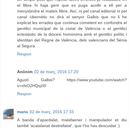
el llibre hi haja gent que es puga acollir a ell per a
menystindre el mateix llibre. Així, ni pel canal editorial ni pel
canal cibernètic no dirà el senyor Galbis que no li he
explicat les errades que continua cometent en confondre el
gentilici municipal de la ciutat de València o el gentilici
eclesiàstic de la diòcesi homònima amb el gentilici polític i
identitari del Regne de València, dels valencians del Sénia
al Segura.
Respon
Anònim
02 de març, 2016 17:20
Agustí Galbis? https://www.youtube.com/watch?
v=xfsO2HQqzI0
Respon
maria
02 de març, 2016 17:33
A banda d'apardalat, malafaener i manipulador et diu
també 'acatalanat destrellatat', que t'ho has descuidat :)