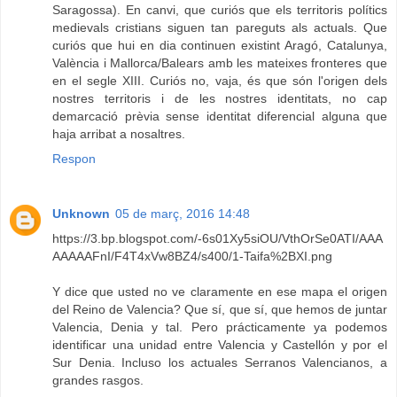
Saragossa). En canvi, que curiós que els territoris polítics
medievals cristians siguen tan pareguts als actuals. Que
curiós que hui en dia continuen existint Aragó, Catalunya,
València i Mallorca/Balears amb les mateixes fronteres que
en el segle XIII. Curiós no, vaja, és que són l'origen dels
nostres territoris i de les nostres identitats, no cap
demarcació prèvia sense identitat diferencial alguna que
haja arribat a nosaltres.
Respon
Unknown
05 de març, 2016 14:48
https://3.bp.blogspot.com/-6s01Xy5siOU/VthOrSe0ATI/AAA
AAAAAFnI/F4T4xVw8BZ4/s400/1-Taifa%2BXI.png
Y dice que usted no ve claramente en ese mapa el origen
del Reino de Valencia? Que sí, que sí, que hemos de juntar
Valencia, Denia y tal. Pero prácticamente ya podemos
identificar una unidad entre Valencia y Castellón y por el
Sur Denia. Incluso los actuales Serranos Valencianos, a
grandes rasgos.