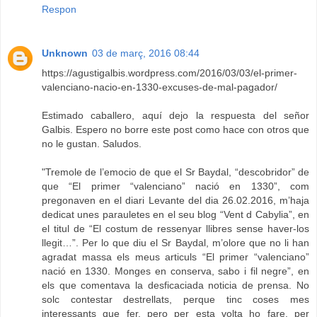
Respon
Unknown
03 de març, 2016 08:44
https://agustigalbis.wordpress.com/2016/03/03/el-primer-
valenciano-nacio-en-1330-excuses-de-mal-pagador/
Estimado caballero, aquí dejo la respuesta del señor
Galbis. Espero no borre este post como hace con otros que
no le gustan. Saludos.
"Tremole de l’emocio de que el Sr Baydal, “descobridor” de
que “El primer “valenciano” nació en 1330”, com
pregonaven en el diari Levante del dia 26.02.2016, m’haja
dedicat unes parauletes en el seu blog “Vent d Cabylia”, en
el titul de “El costum de ressenyar llibres sense haver-los
llegit…”. Per lo que diu el Sr Baydal, m’olore que no li han
agradat massa els meus articuls “El primer “valenciano”
nació en 1330. Monges en conserva, sabo i fil negre”, en
els que comentava la desficaciada noticia de prensa. No
solc contestar destrellats, perque tinc coses mes
interessants que fer, pero per esta volta ho fare, per