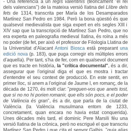
- Una referènc
ia a un
regis valentinis
(teòricament "el rei
dels valencians")
de
la mateixa versió llatina del
Llibre dels
fets
de 1314, transcrita per
María de
los
Desamparados
Martínez San Ped
ro en 1984
.
Però l
a bon
a qüestió és que
qualsevol medievalista que siga expert en els segles XIII i
XIV sap que la transcripció de Martínez San Pedro
, que no
era experta
en pa
leografia medieval llatina,
és ro
ïna a m
és
no poder (de fet
, per això el professor d
e Filolo
gia Llatina de
la Universitat d'Alacant
Antoni Biosca
està preparant
una
edició nova
(p. 183), que
puga correg
ir
els múltiples erro
r
s
d'aquella). Per tant, s'ha de fe
r, com en qual
sevo
l document
que es tracte en història,
la
"crítica
documental"
, és a dir,
asseg
urar que
l'original diga el que es mostra i tractar
d'entendre el seu context de producció. En este sentit, en
primer lloc, si anem a l
'
original de Jaume I, en romanç, de la
dècada de 1270, és molt clar: "
preg
uen-vos que an
ets
tost,
que
si no no hi po
rien romanir, que ells són pocs
, e el poder
de València és gran
", és a dir, que parla de la ciutat de
V
alència (la València musulmana entorn de 1233,
concretament, quan encara no havia estat conquerida).
Unes d
ècades més ta
rd,
el dominic
Pere Marsili féu una
versió llatina de la crònica
, però no escrigué el que transcri
u
Martínez San
Pedro
i que cita el senyor Galbis
,
"
qui
a alias