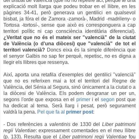
del bisbat de València (que no ho repetiré ací, perquè té una
explicació molt llarga que podeu trobar en el llibre, en les
pàgines 34-41, però generava un gentilici en qualsevol
bisbat, ja fóra e
l de
Zamora -zamorà-, Madrid -madrileny- o
Tortosa -tortosí-, sense que això es corresponguera a cap
territori polític ni cap consciència identitària diferencial).
¿Veritat que no és el mateix ser "valencià" de la ciutat
de València (o d'una diòcesi) que "valencià" de tot el
territori valencià?
Doncs eixa és la simple diferència que
el senyor Galbis no sap fer perquè, repetisc, no es digna a
llegir els llibres que ressenya.
Així, aporta una retafila d'exemples del gentilici "valencià"
que no es referixen mai a tot el territori del Regne de
València, del Sénia al Segura, sinó únicament a la ciutat o a
la diòcesi de València. Els podem desgranar un per un,
segons l'orde que exposa en el
primer
i el
segon
post que
ha dedicat al tema. Serà llarg i pesat, però segurament
valdrà la pena.
Pel que fa al
primer post
:
- Dos referències a
valentinis
de 1330 del
Liber patrimoni
regii Valentiae
: expressament comentades en el meu llibre
(p. 133). Resulta que el
Liber patrimoni regii Valentiae
fou