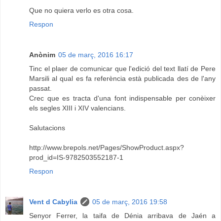
Que no quiera verlo es otra cosa.
Respon
Anònim
05 de març, 2016 16:17
Tinc el plaer de comunicar que l'edició del text llatí de Pere
Marsili al qual es fa referència està publicada des de l'any
passat.
Crec que es tracta d'una font indispensable per conèixer
els segles XIII i XIV valencians.
Salutacions
http://www.brepols.net/Pages/ShowProduct.aspx?
prod_id=IS-9782503552187-1
Respon
Vent d Cabylia
05 de març, 2016 19:58
Senyor Ferrer, la taifa de Dénia arribava de Jaén a