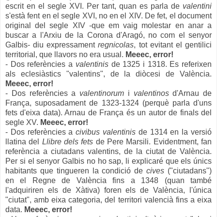
escrit en el segle XVI. Per tant, quan es parla de
valentini
s'està fent en el segle XVI, no en el XIV. De fet, el document
original del segle XIV -
que em vaig molestar en anar a
buscar a l'Arxiu de la Corona d'Aragó, no com el senyor
Galbis-
diu expressament
regnicolas
, tot evi
tant e
l genti
lici
t
errito
rial, que llavors no era usual.
Meeec, error!
- Dos referències a
valentinis
de 1325 i 1318. Es referixen
als eclesiàstics "valentins", de la diòcesi de València.
Meeec, error!
- Dos referències a
valentinorum
i
valentinos
d'Arnau de
França, suposadament de 1323-1324 (perquè parla d'uns
fets d'eixa data). Arnau de França és un autor de finals del
segle XV.
Meeec, error!
-
D
os
referències a
civib
u
s valentinis
de 1314 en la versió
llatina del
Llibre dels fets
de Pere Marsili.
Evi
dentment, f
an
referència a ciutadans valentins, de la ciutat de València.
Per si el s
enyor Gal
bis no ho sap, li
explicaré
que els únics
habitants que tingueren
la condició de
cives
("ciu
tadans"
)
en el Regne de València fins a 1348 (quan també
l'adquiriren els de Xàtiva) foren els de
València, l'única
"ciutat", amb eixa cate
goria,
del te
rritori
valencià fins
a eixa
data.
Meeec, error!