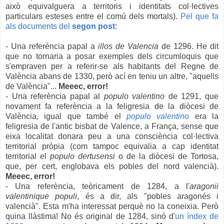
això equivalguera a territoris i identitats col·lectives
particulars esteses entre el comú dels mortals).
Pel que fa
als documents del
segon post
:
- Una referència papal a
illos de Valencia
de 1296. He dit
que no tornaria a posar exemples dels circumloquis que
s'empraven per a referir-se als habitants del Regne de
València abans de 1330, però ací en teniu un altre, "aquells
de València"...
Meeec, error!
- Una referència papal al
populo valentino
de 1291, que
novament fa referència a la feligresia de la diòcesi de
València, igual que també el
populo valentino
era la
feligresia de l'antic bisbat de Valence, a França, sense que
eixa localitat donara peu a una consciència col·lectiva
territorial pròpia (com tampoc equivalia a cap identitat
territorial el
populo dertusensi
o de la diòcesi de Tortosa,
que, per cert, englobava els pobles del nord valencià).
Meeec, error!
- Una referència, teòricament de 1284, a l'
aragonii
valentinique populi
, és a dir, als "pobles aragonés i
valencià". Esta m'ha interessat perquè no la coneixia. Però
quina llàstima! No és original de 1284, sinó d'
un índex de