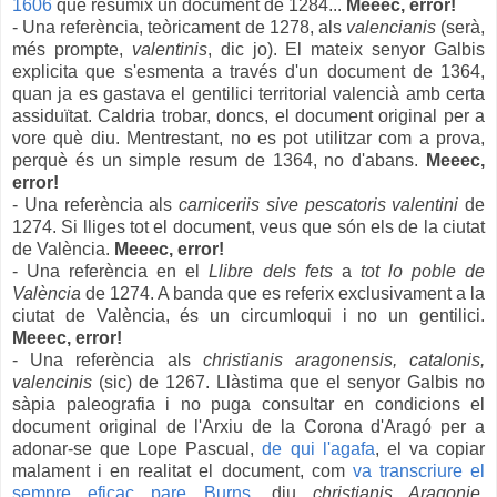
1606
que resumix un document de 1284...
Meeec, error!
- Una referència, teòricament de 1278, als
valencianis
(serà,
més prompte,
valentinis
, dic jo). El mateix senyor Galbis
explicita que s'esmenta a través d'un document de 1364,
quan ja es gastava el gentilici territorial valencià amb certa
assiduïtat. Caldria trobar, doncs, el document original per a
vore què diu. Mentrestant, no es pot utilitzar com a prova,
perquè és un simple resum de 1364, no d'abans.
Meeec,
error!
- Una referència als
carniceriis sive pescatoris valentini
de
1274. Si lliges tot el document, veus que són els de la ciutat
de València.
Meeec, error!
- Una referència en el
Llibre dels fets
a
tot lo poble de
València
de 1274. A banda que es referix exclusivament a la
ciutat de València, és un circumloqui i no un gentilici.
Meeec, error!
- Una referència als
christianis aragonensis, catalonis,
valencinis
(sic) de 1267. Llàstima que el senyor Galbis no
sàpia paleografia i no puga consultar en condicions el
document original
de
l'Arxiu de la Corona d'Aragó per a
adonar-se que Lope Pascual,
de qui l'agafa
, el va copiar
malament i en realitat el document, com
va transcriure el
sempre eficaç pare Burns
, diu
christianis Aragonie,