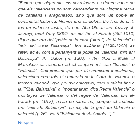
"Espere que algun dia, els acatalanats es donen conte de
que els valencians no som descendents de ninguna recua
de catalans i aragonesos, sino que som un poble en
continuïtat historica. Nomes una pindoleta: De final de s. X,
fon un valencià ilustre, de nom Abu Utman ibn Yuzayy al-
Jazrayi, mort l’any 988/9, de qui Ibn al-Faradi (962-1013)
digue que era del “poble de la cora (“kura”) de Valencia” o
“min ahl kurat Balansiya”. Ibn al-Abbar (1199-1260) es
referi ad ell com a pertanyent al poble de Valencia “min ahl
Balansiya”. Al- Dabbi (m. 1203) i Ibn ‘Abd al-Malik al
Marrakusi es referiren ad ell simplement com “balansí” o
“valencià”. Comprovem que per als cronistes musulmans,
valencians eren tots els naturals de la Cora de Valencia o
territori valencià, que pel sur aplegava, com a minim fins a
la “Yibal Balansiya” o “montanarum dicti Regni Valencie” o
montayes de Valencia o del regne de Valencia. Ibn al-
Faradi (m. 1012), havia de saber-ho, perque ell mateixa
era “min ahl Balansiya”, es dir, de la gent de Valencia o
valencià (p 261 Vol 5 “Biblioteca de Al-Andalus”)."
Respon