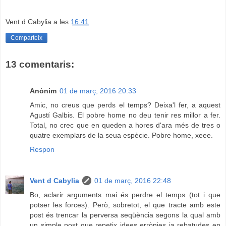
Vent d Cabylia
a les
16:41
Comparteix
13 comentaris:
Anònim
01 de març, 2016 20:33
Amic, no creus que perds el temps? Deixa'l fer, a aquest
Agustí Galbis. El pobre home no deu tenir res millor a fer.
Total, no crec que en queden a hores d'ara més de tres o
quatre exemplars de la seua espècie. Pobre home, xeee.
Respon
Vent d Cabylia
01 de març, 2016 22:48
Bo, aclarir arguments mai és perdre el temps (tot i que
potser les forces). Però, sobretot, el que tracte amb este
post és trencar la perversa seqüència segons la qual amb
un simple post que repetix idees errònies ja rebatudes en