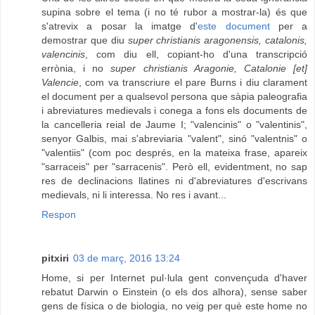
supina sobre el tema (i no té rubor a mostrar-la) és que
s'atrevix a posar la imatge d'
este document
per a
demostrar que diu
super christianis aragonensis, catalonis,
valencinis
, com diu ell, copiant-ho d'una transcripció
errònia, i no
super christianis Aragonie, Catalonie [et]
Valencie
, com va transcriure el pare Burns i diu clarament
el document per a qualsevol persona que sàpia paleografia
i abreviatures medievals i conega a fons els documents de
la cancelleria reial de Jaume I; "valencinis" o "valentinis",
senyor Galbis, mai s'abreviaria "valent", sinó "valentnis" o
"valentiis" (com poc després, en la mateixa frase, apareix
"sarraceis" per "sarracenis". Però ell, evidentment, no sap
res de declinacions llatines ni d'abreviatures d'escrivans
medievals, ni li interessa. No res i avant...
Respon
pitxiri
03 de març, 2016 13:24
Home, si per Internet pul·lula gent convençuda d'haver
rebatut Darwin o Einstein (o els dos alhora), sense saber
gens de física o de biologia, no veig per què este home no