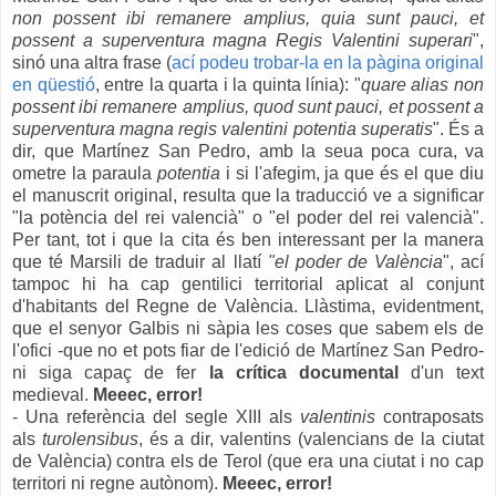
non possent
ibi remanere
amplius, quia sun
t pauci, et
possent a superventura magna Regis Valentini superari
",
sinó una altra frase
(
a
cí podeu trobar-la en la pàgina original
en qüestió
,
entre la quarta i la quinta línia): "
quare alias
non
possent
ibi remanere
amplius,
quod
sun
t pauci, et possent a
s
uperventura
magna
r
e
gi
s
v
alentini
potentia supera
tis
". És a
dir,
q
ue
Martínez San Pedro, amb
la s
eua poca cura,
va
ometre la paraula
potentia
i si
l'a
fegi
m, ja que
és
el que diu
el manuscrit original
, resulta que la trad
ucció ve a
significar
"la potència del rei valencià" o
"el poder del rei valencià"
.
Per tant, tot i que la ci
ta és ben in
teressant pe
r la manera
que té Marsili de traduir
al llatí
"el poder de Val
ència
",
ací
tampoc hi ha cap gentili
ci territorial
aplica
t al conjunt
d'habitants del Regne de València
. Llàs
tima, evidentment,
que el senyor Galbis n
i
sàpia
les cose
s
que sabem e
ls de
l'ofici -que no et pots fiar
de l'edició de Martínez San Pedro
-
ni
siga capaç de fer
la crítica documental
d'un text
medieval.
Meeec, erro
r!
- Una referència del segle XIII als
valentinis
contraposats
als
turolensibus
, és a dir, valentins (valencians de la ciutat
de València) contra els de Terol (que era una ciutat i no cap
territori ni regne autònom).
Meeec, error!