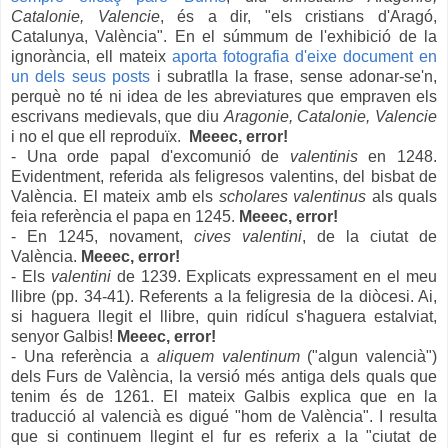
Catalonie
,
Valencie
, és a dir, "els cristians d'Aragó,
Catalunya
,
València".
En el súmmum de
l'exhibició de la
ignor
ància
, ell mateix
aporta fotografia d
'eixe
document en
un dels seus posts
i subratlla la frase, sense adonar-se'n,
perquè no
té n
i idea de les abreviatures que empraven els
escrivans medievals
, que diu
Aragonie, Catal
onie, Valencie
i no el que ell reproduï
x
.
Meeec, error!
- Una orde papal d'excomunió de
valentinis
en 1248.
Evidentment, referida als feligresos valentins, del bisbat de
València. El mateix amb els
scholares valentinus
als quals
feia referència el papa en 1245.
Meeec, error!
- En 1245, novament,
cives valentini
, de la ciutat de
València.
Meeec, error!
- Els
valentini
de 1239. Explicats expressament en el meu
llibre (pp. 34-41). Referents a la feligresia de la diòcesi. Ai,
si haguera llegit el llibre, quin ridícul s'haguera estalviat,
senyor Galbis!
Meeec, error!
- Una referència a
aliquem valentinum
("algun valencià")
dels Furs de València, la versió més antiga dels quals que
tenim és de 1261. El mateix Galbis explica que en la
traducció al valencià es digué "hom de València". I resulta
que si continuem llegint el fur es referix a la "ciutat de