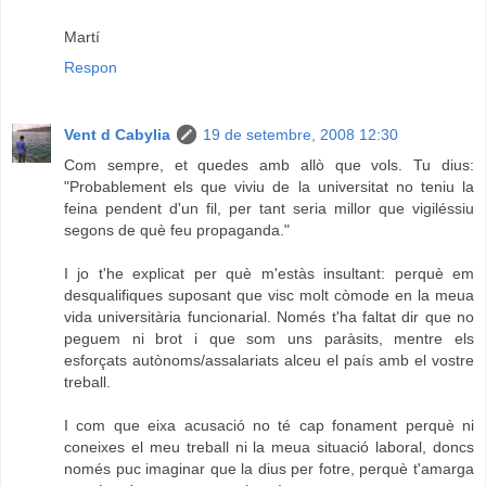
Martí
Respon
Vent d Cabylia
19 de setembre, 2008 12:30
Com sempre, et quedes amb allò que vols. Tu dius:
"Probablement els que viviu de la universitat no teniu la
feina pendent d'un fil, per tant seria millor que vigiléssiu
segons de què feu propaganda."
I jo t'he explicat per què m'estàs insultant: perquè em
desqualifiques suposant que visc molt còmode en la meua
vida universitària funcionarial. Només t'ha faltat dir que no
peguem ni brot i que som uns paràsits, mentre els
esforçats autònoms/assalariats alceu el país amb el vostre
treball.
I com que eixa acusació no té cap fonament perquè ni
coneixes el meu treball ni la meua situació laboral, doncs
només puc imaginar que la dius per fotre, perquè t'amarga