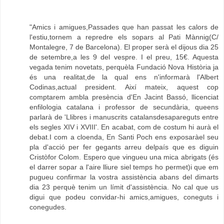
"Amics i amigues,Passades que han passat les calors de
l'estiu,tornem a repredre els sopars al Pati Mànnig(C/
Montalegre, 7 de Barcelona). El proper serà el dijous dia 25
de setembre,a les 9 del vespre. I el preu, 15€. Aquesta
vegada tenim novetats, perquèla Fundació Nova Història ja
és una realitat,de la qual ens n'informarà l'Albert
Codinas,actual president. Així mateix, aquest cop
comptarem ambla presència d'En Jacint Bassó, llicenciat
enfilologia catalana i professor de secundària, queens
parlarà de 'Llibres i manuscrits catalansdesapareguts entre
els segles XIV i XVIII'. En acabat, com de costum hi aurà el
debat.I com a cloenda, En Santi Poch ens exposaràel seu
pla d'acció per fer gegants arreu delpaís que es diguin
Cristòfor Colom. Espero que vingueu una mica abrigats (és
el darrer sopar a l'aire lliure siel temps ho permet)i que em
pugueu confirmar la vostra assistència abans del dimarts
dia 23 perquè tenim un límit d'assistència. No cal que us
digui que podeu convidar-hi amics,amigues, coneguts i
conegudes.