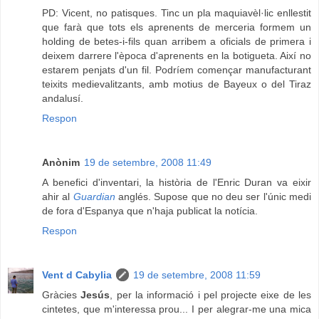
PD: Vicent, no patisques. Tinc un pla maquiavèl·lic enllestit
que farà que tots els aprenents de merceria formem un
holding de betes-i-fils quan arribem a oficials de primera i
deixem darrere l'època d'aprenents en la botigueta. Així no
estarem penjats d'un fil. Podríem començar manufacturant
teixits medievalitzants, amb motius de Bayeux o del Tiraz
andalusí.
Respon
Anònim
19 de setembre, 2008 11:49
A benefici d'inventari, la història de l'Enric Duran va eixir
ahir al
Guardian
anglés. Supose que no deu ser l'únic medi
de fora d'Espanya que n'haja publicat la notícia.
Respon
Vent d Cabylia
19 de setembre, 2008 11:59
Gràcies
Jesús
, per la informació i pel projecte eixe de les
cintetes, que m'interessa prou... I per alegrar-me una mica