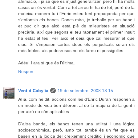
afirmació, i ja sé que és injust generalitzar, però hi ha molts
casos on és veritat. Com a tot arreu hi ha de tot, però de la
mateixa manera tu i l'Enric esteu fent propaganda per que
s'enfonsin els bancs. Doncs mira, jo treballo per un banc i
et puc dir que això està plè de mileuristes en situació
precària, així que segons el teu raonament el primer insult
ha estat el teu. Per això et deia que cal mesurar el que
dius. Si s'imposen certes idees els perjudicats seran els
més febles, als podesrosos no els fareu ni pessigolles.
Adéu! I ara sí que és l'última.
Respon
Vent d Cabylia
19 de setembre, 2008 13:15
Àlia
, com he dit, accions com les d'Enric Duran responen a
un mode de vida ben diferent al de la majoria de la gent i
per això no són aplicables.
D'altra banda, els bancs tenen una utilitat i una lògica
socioeconòmica, però, amb tot, també és un fet que es
basen en la lògica del creixement creditici i econòmic que