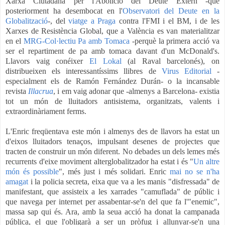
Xarxa Ciutadana per l'Abolició del Deute Extern -que
posteriorment ha desembocat en l'
Observatori del Deute en la
Globalització
-, del
viatge a Praga
contra l'FMI i el BM, i de les
Xarxes de Resistència Global, que a València es van materialitzar
en el
MRG-Col·lectiu Pa amb Tomaca
-perquè la primera acció va
ser el repartiment de pa amb tomaca davant d'un McDonald's.
Llavors vaig conéixer
El Lokal
(al Raval barcelonés), on
distribueixen els interessantíssims llibres de
Virus Editorial
-
especialment els de Ramón Fernández Durán- o la incansable
revista
Illacrua
, i em vaig adonar que -almenys a Barcelona- existia
tot un món de lluitadors antisistema, organitzats, valents i
extraordinàriament ferms.
L'Enric freqüentava este món i almenys des de llavors ha estat un
d'eixos lluitadors tenaços, impulsant desenes de projectes que
tracten de construir un món diferent. No debades un dels lemes més
recurrents d'eixe moviment alterglobalitzador ha estat i és "
Un altre
món és possible
", més just i més solidari. Enric
mai no se n'ha
amagat
i la policia secreta, eixa que va a les manis "disfressada" de
manifestant, que assisteix a les xarrades "camuflada" de públic i
que navega per internet per assabentar-se'n del que fa l'"enemic",
massa sap qui és. Ara, amb la seua acció ha donat la campanada
pública, el que l'obligarà a ser un pròfug i allunyar-se'n una