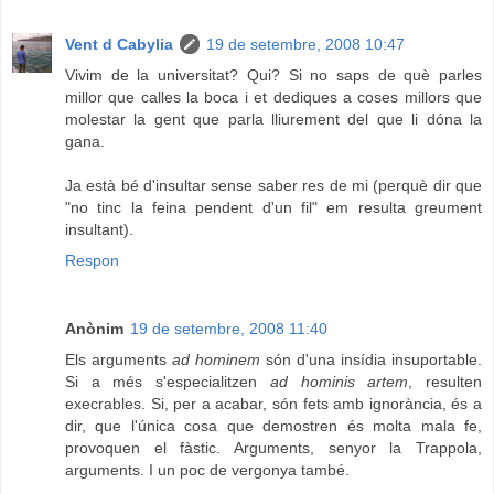
Vent d Cabylia
19 de setembre, 2008 10:47
Vivim de la universitat? Qui? Si no saps de què parles
millor que calles la boca i et dediques a coses millors que
molestar la gent que parla lliurement del que li dóna la
gana.
Ja està bé d'insultar sense saber res de mi (perquè dir que
"no tinc la feina pendent d'un fil" em resulta greument
insultant).
Respon
Anònim
19 de setembre, 2008 11:40
Els arguments
ad hominem
són d'una insídia insuportable.
Si a més s'especialitzen
ad hominis artem
, resulten
execrables. Si, per a acabar, són fets amb ignorància, és a
dir, que l'única cosa que demostren és molta mala fe,
provoquen el fàstic. Arguments, senyor la Trappola,
arguments. I un poc de vergonya també.