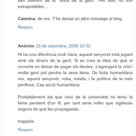
ben diferent de la "resta de la gent". Per això no són
extrapolables...
Caterina
, de res. T'he deixat un altre missatge al blog.
Respon
Anònim
19 de setembre, 2008 10:32
Hi ha una diferència molt clara, aquest senyoret està jugant
amb els diners de la gent. Si es crea la idea de què el
correcte es deixar de pagar els deutes, s'agreujarà la crisi i
molta gent pot perdre la seva feina. De lluita humanitària
res, aquest senyoret, roba, estafa, i fa política de la més
perillosa. Cap acció humanitària.
Probablement els que viviu de la universitat no teniu la
feina pendent d'un fil, per tant seria millor que vigiléssiu
segons de què feu propaganda.
trappola
Respon