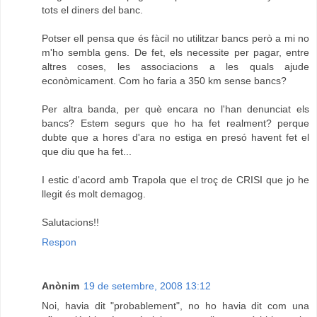
tots el diners del banc.
Potser ell pensa que és fàcil no utilitzar bancs però a mi no
m'ho sembla gens. De fet, els necessite per pagar, entre
altres coses, les associacions a les quals ajude
econòmicament. Com ho faria a 350 km sense bancs?
Per altra banda, per què encara no l'han denunciat els
bancs? Estem segurs que ho ha fet realment? perque
dubte que a hores d'ara no estiga en presó havent fet el
que diu que ha fet...
I estic d'acord amb Trapola que el troç de CRISI que jo he
llegit és molt demagog.
Salutacions!!
Respon
Anònim
19 de setembre, 2008 13:12
Noi, havia dit "probablement", no ho havia dit com una