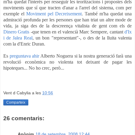
m'ha quedat l'interés per resseguir les teoritzacions i propostes dels
moviments que sí que tracten d'anar a l'arrel del sistema, com per
exemple el
Moviment pel Decreixement
. També m'ha quedat una
admiració profunda per les persones que han triat un altre mode de
vida, ja siga des de la descreença vitalista de gent com els de
Dinero Gratis
-que tenen en el valencià Marc Sempere, cantant
d'Ix
i de Jalea Real
, un bon "representant"-, o des de la lluita valenta
com la d'Enric Duran.
Es
preguntava ahir
Alberto Noguera si la nostra generació farà una
revolució econòmica no violenta tot deixant de pagar les
hipoteques... No ho crec, però...
Vent d Cabylia
a les
10:56
Comparteix
26 comentaris:
Anònim
18 de setembre, 2008 12:44