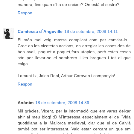
manera, fins quan s'ha de créixer? On està el sostre?
Respon
Comtessa d´Angeville
18 de setembre, 2008 14:11
El món mel veig massa complicat com per canviar-lo...
Crec en les xicotetes accions, en arreglar les coses des de
ben avall, poquet a poquet,fora utopies, però estes coses
són per llevar-se el sombrero i les bragues i tot el que
calga.
I amunt Ix, Jalea Real, Arthur Caravan i companyia!
Respon
Anònim
18 de setembre, 2008 14:36
Mil gràcies, Vicent, per la informació que em vares deixar
ahir al meu blog! :D M'interessa especialment el de "Vida
quotidiana a la Mallorca medieval, clar que el de Calvià
també pot ser interessant. Vaig estar cercant un que em