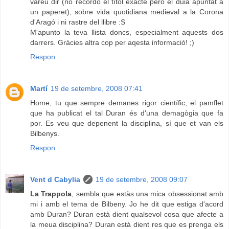
vareu dir (no recordo el títol exacte però el duia apuntat a
un paperet), sobre vida quotidiana medieval a la Corona
d'Aragó i ni rastre del llibre :S
M'apunto la teva llista doncs, especialment aquests dos
darrers. Gràcies altra cop per aqesta informació! ;)
Respon
Martí
19 de setembre, 2008 07:41
Home, tu que sempre demanes rigor científic, el pamflet
que ha publicat el tal Duran és d'una demagògia que fa
por. Es veu que depenent la disciplina, sí que et van els
Bilbenys.
Respon
Vent d Cabylia
19 de setembre, 2008 09:07
La Trappola
, sembla que estàs una mica obsessionat amb
mi i amb el tema de Bilbeny. Jo he dit que estiga d'acord
amb Duran? Duran està dient qualsevol cosa que afecte a
la meua disciplina? Duran està dient res que es prenga els