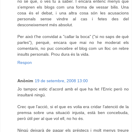
no sé què, o ves tu a saber. I encara entenc menys que
s'empren els blogs com una forma de vessar bilis. Una
cosa és el debat, i una altra cosa són les acusacions
personals sense vindre al cas i fetes des del
desconeixement més absolut.
Per això t'he convidat a "callar la boca" ("si no saps de què
parles"), perquè, encara que mai no he moderat els
comentaris, no puc concebre el blog com un lloc on rebre
insults personals. Prou dura és la vida.
Respon
Anònim
19 de setembre, 2008 13:00
Jo tampoc estic d'acord amb el que ha fet l'Enric però no
insultaré ningú.
Crec que l'acció, si el que es volia era cridar l'atenció de la
premsa sobre una situació injusta, està ben concebuda,
però útil per al que vol ell, no ho és.
Ningú deixarà de pagar els préstecs i molt menys treure