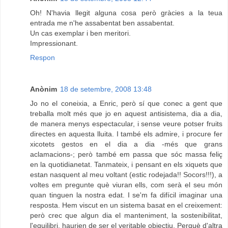
Oh! N'havia llegit alguna cosa però gràcies a la teua
entrada me n'he assabentat ben assabentat.
Un cas exemplar i ben meritori.
Impressionant.
Respon
Anònim
18 de setembre, 2008 13:48
Jo no el coneixia, a Enric, però sí que conec a gent que
treballa molt més que jo en aquest antisistema, dia a dia,
de manera menys espectacular, i sense veure potser fruits
directes en aquesta lluita. I també els admire, i procure fer
xicotets gestos en el dia a dia -més que grans
aclamacions-; però també em passa que sóc massa feliç
en la quotidianetat. Tanmateix, i pensant en els xiquets que
estan nasquent al meu voltant (estic rodejada!! Socors!!!), a
voltes em pregunte què viuran ells, com serà el seu món
quan tinguen la nostra edat. I se'm fa difícil imaginar una
resposta. Hem viscut en un sistema basat en el creixement:
però crec que algun dia el manteniment, la sostenibilitat,
l'equilibri, haurien de ser el veritable objectiu. Perquè d'altra