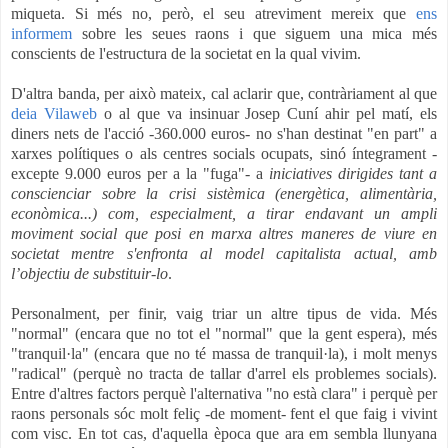
miqueta. Si més no, però, el seu atreviment mereix que
ens
informem
sobre les seues raons i que siguem una mica més
conscients de l'estructura de la societat en la qual vivim.
D'altra banda, per això mateix, cal aclarir que, contràriament al que
deia Vilaweb
o al que va insinuar Josep Cuní ahir pel matí, els
diners nets de l'acció -360.000 euros- no s'han destinat "en part" a
xarxes polítiques o als centres socials ocupats, sinó íntegrament -
excepte 9.000 euros per a la "fuga"- a
iniciatives dirigides tant a
conscienciar sobre la crisi sistèmica (energètica, alimentària,
econòmica...) com, especialment, a tirar endavant un ampli
moviment social que posi en marxa altres maneres de viure en
societat mentre s'enfronta al model capitalista actual, amb
l’objectiu de substituir-lo
.
Personalment, per finir, vaig triar un altre tipus de vida. Més
"normal" (encara que no tot el "normal" que la gent espera), més
"tranquil·la" (encara que no té massa de tranquil·la), i molt menys
"radical" (perquè no tracta de tallar d'arrel els problemes socials).
Entre d'altres factors perquè l'alternativa "no està clara" i perquè per
raons personals sóc molt feliç -de moment- fent el que faig i vivint
com visc. En tot cas, d'aquella època que ara em sembla llunyana