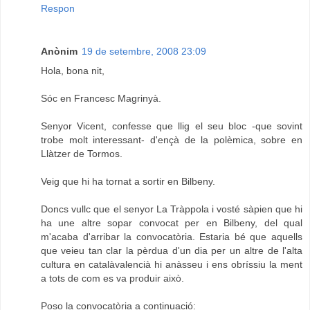
Respon
Anònim
19 de setembre, 2008 23:09
Hola, bona nit,
Sóc en Francesc Magrinyà.
Senyor Vicent, confesse que llig el seu bloc -que sovint
trobe molt interessant- d'ençà de la polèmica, sobre en
Llàtzer de Tormos.
Veig que hi ha tornat a sortir en Bilbeny.
Doncs vullc que el senyor La Tràppola i vosté sàpien que hi
ha une altre sopar convocat per en Bilbeny, del qual
m'acaba d'arribar la convocatòria. Estaria bé que aquells
que veieu tan clar la pèrdua d'un dia per un altre de l'alta
cultura en catalàvalencià hi anàsseu i ens obríssiu la ment
a tots de com es va produir això.
Poso la convocatòria a continuació: