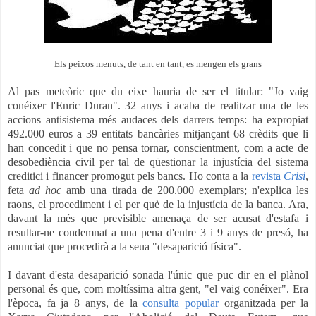
Els peixos menuts, de tant en tant, es mengen els grans
Al pas meteòric que du eixe hauria de ser el titular: "Jo vaig
conéixer l'Enric Duran". 32 anys i acaba de realitzar una de les
accions antisistema més audaces dels darrers temps: ha expropiat
492.000 euros a 39 entitats bancàries mitjançant 68 crèdits que li
han concedit i que no pensa tornar, conscientment, com a acte de
desobediència civil per tal de qüestionar la injustícia del sistema
creditici i financer promogut pels bancs. Ho conta a la
revista
Crisi
,
feta
ad hoc
amb una tirada de 200.000 exemplars; n'explica les
raons, el procediment i el per què de la injustícia de la banca. Ara,
davant la més que previsible amenaça de ser acusat d'estafa i
resultar-ne condemnat a una pena d'entre 3 i 9 anys de presó, ha
anunciat que procedirà a la seua "desaparició física".
I davant d'esta desaparició sonada l'únic que puc dir en el plànol
personal és que, com moltíssima altra gent, "el vaig conéixer". Era
l'època, fa ja 8 anys, de la
consulta popular
organitzada per la