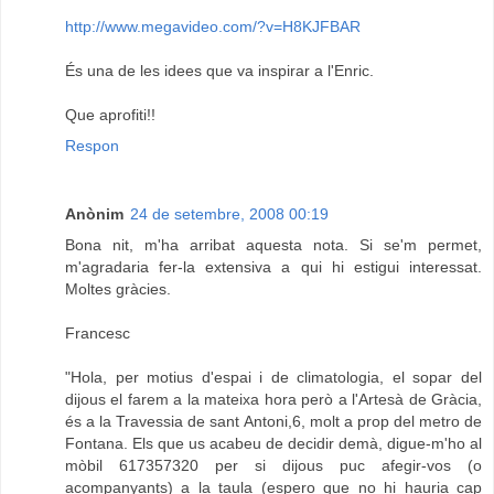
http://www.megavideo.com/?v=H8KJFBAR
És una de les idees que va inspirar a l'Enric.
Que aprofiti!!
Respon
Anònim
24 de setembre, 2008 00:19
Bona nit, m'ha arribat aquesta nota. Si se'm permet,
m'agradaria fer-la extensiva a qui hi estigui interessat.
Moltes gràcies.
Francesc
"Hola, per motius d'espai i de climatologia, el sopar del
dijous el farem a la mateixa hora però a l'Artesà de Gràcia,
és a la Travessia de sant Antoni,6, molt a prop del metro de
Fontana. Els que us acabeu de decidir demà, digue-m'ho al
mòbil 617357320 per si dijous puc afegir-vos (o
acompanyants) a la taula (espero que no hi hauria cap