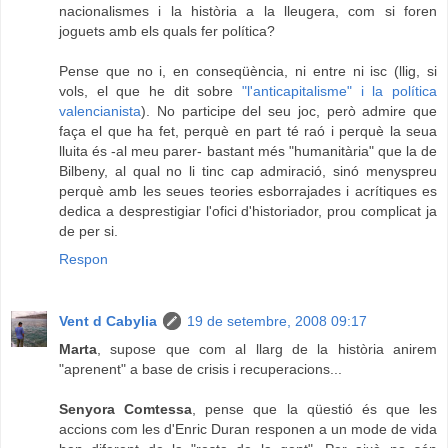
nacionalismes i la història a la lleugera, com si foren
joguets amb els quals fer política?
Pense que no i, en conseqüència, ni entre ni isc (llig, si
vols, el que he dit sobre
"l'anticapitalisme" i la política
valencianista
). No participe del seu joc, però admire que
faça el que ha fet, perquè en part té raó i perquè la seua
lluita és -al meu parer- bastant més "humanitària" que la de
Bilbeny, al qual no li tinc cap admiració, sinó menyspreu
perquè amb les seues teories esborrajades i acrítiques es
dedica a desprestigiar l'ofici d'historiador, prou complicat ja
de per si.
Respon
Vent d Cabylia
19 de setembre, 2008 09:17
Marta
, supose que com al llarg de la història anirem
"aprenent" a base de crisis i recuperacions...
Senyora Comtessa
, pense que la qüestió és que les
accions com les d'Enric Duran responen a un mode de vida