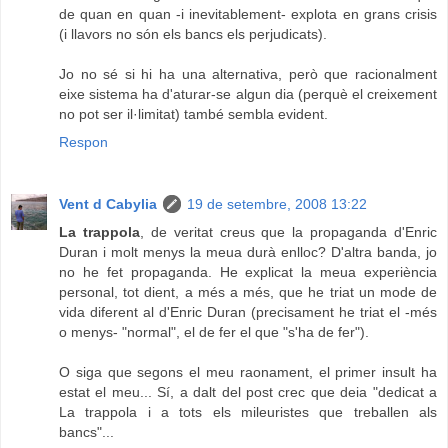
de quan en quan -i inevitablement- explota en grans crisis
(i llavors no són els bancs els perjudicats).
Jo no sé si hi ha una alternativa, però que racionalment
eixe sistema ha d'aturar-se algun dia (perquè el creixement
no pot ser il·limitat) també sembla evident.
Respon
Vent d Cabylia
19 de setembre, 2008 13:22
La trappola
, de veritat creus que la propaganda d'Enric
Duran i molt menys la meua durà enlloc? D'altra banda, jo
no he fet propaganda. He explicat la meua experiència
personal, tot dient, a més a més, que he triat un mode de
vida diferent al d'Enric Duran (precisament he triat el -més
o menys- "normal", el de fer el que "s'ha de fer").
O siga que segons el meu raonament, el primer insult ha
estat el meu... Sí, a dalt del post crec que deia "dedicat a
La trappola i a tots els mileuristes que treballen als
bancs"...