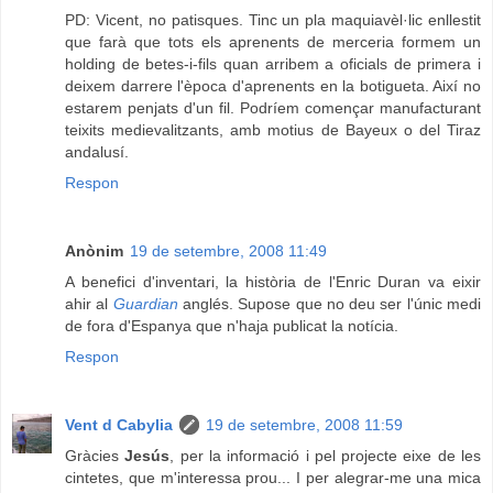
PD: Vicent, no patisques. Tinc un pla maquiavèl·lic enllestit
que farà que tots els aprenents de merceria formem un
holding de betes-i-fils quan arribem a oficials de primera i
deixem darrere l'època d'aprenents en la botigueta. Així no
estarem penjats d'un fil. Podríem començar manufacturant
teixits medievalitzants, amb motius de Bayeux o del Tiraz
andalusí.
Respon
Anònim
19 de setembre, 2008 11:49
A benefici d'inventari, la història de l'Enric Duran va eixir
ahir al
Guardian
anglés. Supose que no deu ser l'únic medi
de fora d'Espanya que n'haja publicat la notícia.
Respon
Vent d Cabylia
19 de setembre, 2008 11:59
Gràcies
Jesús
, per la informació i pel projecte eixe de les
cintetes, que m'interessa prou... I per alegrar-me una mica