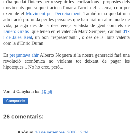
m'ha quedat l'interés per resseguir les teoritzacions i propostes dels
moviments que sí que tracten d'anar a l'arrel del sistema, com per
exemple el
Moviment pel Decreixement
. També m'ha quedat una
admiració profunda per les persones que han triat un altre mode de
vida, ja siga des de la descreença vitalista de gent com els de
Dinero Gratis
-que tenen en el valencià Marc Sempere, cantant
d'Ix
i de Jalea Real
, un bon "representant"-, o des de la lluita valenta
com la d'Enric Duran.
Es
preguntava ahir
Alberto Noguera si la nostra generació farà una
revolució econòmica no violenta tot deixant de pagar les
hipoteques... No ho crec, però...
Vent d Cabylia
a les
10:56
Comparteix
26 comentaris:
Anònim
18 de setembre, 2008 12:44