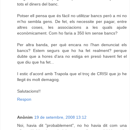
tots el diners del banc.
Potser ell pensa que és fàcil no utilitzar bancs però a mi no
m'ho sembla gens. De fet, els necessite per pagar, entre
altres coses, les associacions a les quals ajude
econòmicament. Com ho faria a 350 km sense bancs?
Per altra banda, per què encara no l'han denunciat els
bancs? Estem segurs que ho ha fet realment? perque
dubte que a hores d'ara no estiga en presó havent fet el
que diu que ha fet...
I estic d'acord amb Trapola que el troç de CRISI que jo he
llegit és molt demagog.
Salutacions!!
Respon
Anònim
19 de setembre, 2008 13:12
Noi, havia dit "probablement", no ho havia dit com una