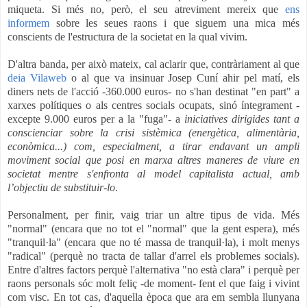
miqueta. Si més no, però, el seu atreviment mereix que
ens
informem
sobre les seues raons i que siguem una mica més
conscients de l'estructura de la societat en la qual vivim.
D'altra banda, per això mateix, cal aclarir que, contràriament al que
deia Vilaweb
o al que va insinuar Josep Cuní ahir pel matí, els
diners nets de l'acció -360.000 euros- no s'han destinat "en part" a
xarxes polítiques o als centres socials ocupats, sinó íntegrament -
excepte 9.000 euros per a la "fuga"- a
iniciatives dirigides tant a
conscienciar sobre la crisi sistèmica (energètica, alimentària,
econòmica...) com, especialment, a tirar endavant un ampli
moviment social que posi en marxa altres maneres de viure en
societat mentre s'enfronta al model capitalista actual, amb
l’objectiu de substituir-lo
.
Personalment, per finir, vaig triar un altre tipus de vida. Més
"normal" (encara que no tot el "normal" que la gent espera), més
"tranquil·la" (encara que no té massa de tranquil·la), i molt menys
"radical" (perquè no tracta de tallar d'arrel els problemes socials).
Entre d'altres factors perquè l'alternativa "no està clara" i perquè per
raons personals sóc molt feliç -de moment- fent el que faig i vivint
com visc. En tot cas, d'aquella època que ara em sembla llunyana