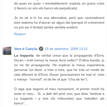
de quan en quan -i inevitablement- explota en grans crisis
(i llavors no són els bancs els perjudicats).
Jo no sé si hi ha una alternativa, però que racionalment
eixe sistema ha d'aturar-se algun dia (perquè el creixement
no pot ser il·limitat) també sembla evident.
Respon
Vent d Cabylia
19 de setembre, 2008 13:22
La trappola
, de veritat creus que la propaganda d'Enric
Duran i molt menys la meua durà enlloc? D'altra banda, jo
no he fet propaganda. He explicat la meua experiència
personal, tot dient, a més a més, que he triat un mode de
vida diferent al d'Enric Duran (precisament he triat el -més
o menys- "normal", el de fer el que "s'ha de fer").
O siga que segons el meu raonament, el primer insult ha
estat el meu... Sí, a dalt del post crec que deia "dedicat a
La trappola i a tots els mileuristes que treballen als
bancs"...