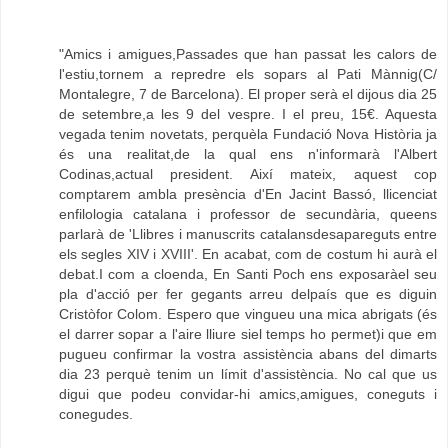
"Amics i amigues,Passades que han passat les calors de
l'estiu,tornem a repredre els sopars al Pati Mànnig(C/
Montalegre, 7 de Barcelona). El proper serà el dijous dia 25
de setembre,a les 9 del vespre. I el preu, 15€. Aquesta
vegada tenim novetats, perquèla Fundació Nova Història ja
és una realitat,de la qual ens n'informarà l'Albert
Codinas,actual president. Així mateix, aquest cop
comptarem ambla presència d'En Jacint Bassó, llicenciat
enfilologia catalana i professor de secundària, queens
parlarà de 'Llibres i manuscrits catalansdesapareguts entre
els segles XIV i XVIII'. En acabat, com de costum hi aurà el
debat.I com a cloenda, En Santi Poch ens exposaràel seu
pla d'acció per fer gegants arreu delpaís que es diguin
Cristòfor Colom. Espero que vingueu una mica abrigats (és
el darrer sopar a l'aire lliure siel temps ho permet)i que em
pugueu confirmar la vostra assistència abans del dimarts
dia 23 perquè tenim un límit d'assistència. No cal que us
digui que podeu convidar-hi amics,amigues, coneguts i
conegudes.