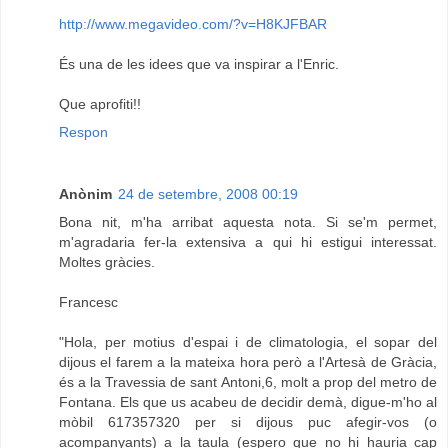
http://www.megavideo.com/?v=H8KJFBAR
És una de les idees que va inspirar a l'Enric.
Que aprofiti!!
Respon
Anònim
24 de setembre, 2008 00:19
Bona nit, m'ha arribat aquesta nota. Si se'm permet,
m'agradaria fer-la extensiva a qui hi estigui interessat.
Moltes gràcies.
Francesc
"Hola, per motius d'espai i de climatologia, el sopar del
dijous el farem a la mateixa hora però a l'Artesà de Gràcia,
és a la Travessia de sant Antoni,6, molt a prop del metro de
Fontana. Els que us acabeu de decidir demà, digue-m'ho al
mòbil 617357320 per si dijous puc afegir-vos (o
acompanyants) a la taula (espero que no hi hauria cap