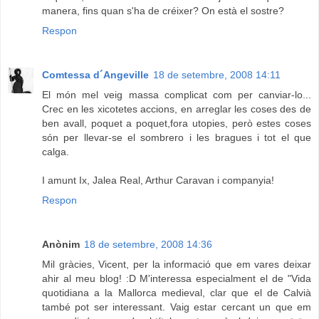
manera, fins quan s'ha de créixer? On està el sostre?
Respon
Comtessa d´Angeville
18 de setembre, 2008 14:11
El món mel veig massa complicat com per canviar-lo...
Crec en les xicotetes accions, en arreglar les coses des de
ben avall, poquet a poquet,fora utopies, però estes coses
són per llevar-se el sombrero i les bragues i tot el que
calga.
I amunt Ix, Jalea Real, Arthur Caravan i companyia!
Respon
Anònim
18 de setembre, 2008 14:36
Mil gràcies, Vicent, per la informació que em vares deixar
ahir al meu blog! :D M'interessa especialment el de "Vida
quotidiana a la Mallorca medieval, clar que el de Calvià
també pot ser interessant. Vaig estar cercant un que em