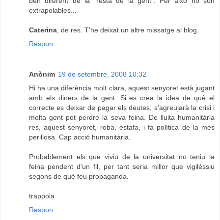
ben diferent de la "resta de la gent". Per això no són
extrapolables...
Caterina
, de res. T'he deixat un altre missatge al blog.
Respon
Anònim
19 de setembre, 2008 10:32
Hi ha una diferència molt clara, aquest senyoret està jugant
amb els diners de la gent. Si es crea la idea de què el
correcte es deixar de pagar els deutes, s'agreujarà la crisi i
molta gent pot perdre la seva feina. De lluita humanitària
res, aquest senyoret, roba, estafa, i fa política de la més
perillosa. Cap acció humanitària.
Probablement els que viviu de la universitat no teniu la
feina pendent d'un fil, per tant seria millor que vigiléssiu
segons de què feu propaganda.
trappola
Respon