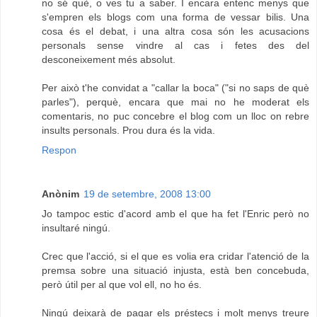
no sé què, o ves tu a saber. I encara entenc menys que
s'empren els blogs com una forma de vessar bilis. Una
cosa és el debat, i una altra cosa són les acusacions
personals sense vindre al cas i fetes des del
desconeixement més absolut.
Per això t'he convidat a "callar la boca" ("si no saps de què
parles"), perquè, encara que mai no he moderat els
comentaris, no puc concebre el blog com un lloc on rebre
insults personals. Prou dura és la vida.
Respon
Anònim
19 de setembre, 2008 13:00
Jo tampoc estic d'acord amb el que ha fet l'Enric però no
insultaré ningú.
Crec que l'acció, si el que es volia era cridar l'atenció de la
premsa sobre una situació injusta, està ben concebuda,
però útil per al que vol ell, no ho és.
Ningú deixarà de pagar els préstecs i molt menys treure