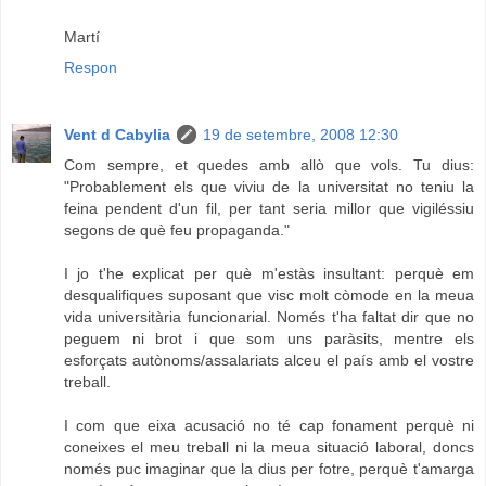
Martí
Respon
Vent d Cabylia
19 de setembre, 2008 12:30
Com sempre, et quedes amb allò que vols. Tu dius:
"Probablement els que viviu de la universitat no teniu la
feina pendent d'un fil, per tant seria millor que vigiléssiu
segons de què feu propaganda."
I jo t'he explicat per què m'estàs insultant: perquè em
desqualifiques suposant que visc molt còmode en la meua
vida universitària funcionarial. Només t'ha faltat dir que no
peguem ni brot i que som uns paràsits, mentre els
esforçats autònoms/assalariats alceu el país amb el vostre
treball.
I com que eixa acusació no té cap fonament perquè ni
coneixes el meu treball ni la meua situació laboral, doncs
només puc imaginar que la dius per fotre, perquè t'amarga