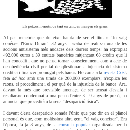
Els peixos menuts, de tant en tant, es mengen els grans
Al pas meteòric que du eixe hauria de ser el titular: "Jo vaig
conéixer l'Enric Duran". 32 anys i acaba de realitzar una de les
accions antisistema més audaces dels darrers temps: ha expropiat
492.000 euros a 39 entitats bancàries mitjançant 68 crèdits que li
han concedit i que no pensa tornar, conscientment, com a acte de
desobediència civil per tal de qüestionar la injustícia del sistema
creditici i financer promogut pels bancs. Ho conta a la
revista
Crisi
,
feta
ad hoc
amb una tirada de 200.000 exemplars; n'explica les
raons, el procediment i el per què de la injustícia de la banca. Ara,
davant la més que previsible amenaça de ser acusat d'estafa i
resultar-ne condemnat a una pena d'entre 3 i 9 anys de presó, ha
anunciat que procedirà a la seua "desaparició física".
I davant d'esta desaparició sonada l'únic que puc dir en el plànol
personal és que, com moltíssima altra gent, "el vaig conéixer". Era
l'època, fa ja 8 anys, de la
consulta popular
organitzada per la