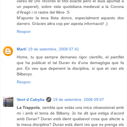
vareu dir (no recordo el títol exacte però el duia apuntat a
un paperet), sobre vida quotidiana medieval a la Corona
d'Aragó i ni rastre del llibre :S
M'apunto la teva llista doncs, especialment aquests dos
darrers. Gràcies altra cop per aqesta informació! ;)
Respon
Martí
19 de setembre, 2008 07:41
Home, tu que sempre demanes rigor científic, el pamflet
que ha publicat el tal Duran és d'una demagògia que fa
por. Es veu que depenent la disciplina, sí que et van els
Bilbenys.
Respon
Vent d Cabylia
19 de setembre, 2008 09:07
La Trappola
, sembla que estàs una mica obsessionat amb
mi i amb el tema de Bilbeny. Jo he dit que estiga d'acord
amb Duran? Duran està dient qualsevol cosa que afecte a
la meua disciplina? Duran està dient res que es prenga els