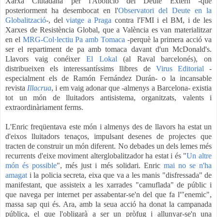
Xarxa Ciutadana per l'Abolició del Deute Extern -que
posteriorment ha desembocat en l'
Observatori del Deute en la
Globalització
-, del
viatge a Praga
contra l'FMI i el BM, i de les
Xarxes de Resistència Global, que a València es van materialitzar
en el
MRG-Col·lectiu Pa amb Tomaca
-perquè la primera acció va
ser el repartiment de pa amb tomaca davant d'un McDonald's.
Llavors vaig conéixer
El Lokal
(al Raval barcelonés), on
distribueixen els interessantíssims llibres de
Virus Editorial
-
especialment els de Ramón Fernández Durán- o la incansable
revista
Illacrua
, i em vaig adonar que -almenys a Barcelona- existia
tot un món de lluitadors antisistema, organitzats, valents i
extraordinàriament ferms.
L'Enric freqüentava este món i almenys des de llavors ha estat un
d'eixos lluitadors tenaços, impulsant desenes de projectes que
tracten de construir un món diferent. No debades un dels lemes més
recurrents d'eixe moviment alterglobalitzador ha estat i és "
Un altre
món és possible
", més just i més solidari. Enric
mai no se n'ha
amagat
i la policia secreta, eixa que va a les manis "disfressada" de
manifestant, que assisteix a les xarrades "camuflada" de públic i
que navega per internet per assabentar-se'n del que fa l'"enemic",
massa sap qui és. Ara, amb la seua acció ha donat la campanada
pública, el que l'obligarà a ser un pròfug i allunyar-se'n una