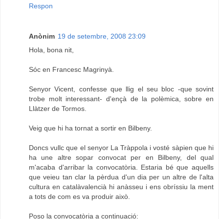
Respon
Anònim
19 de setembre, 2008 23:09
Hola, bona nit,
Sóc en Francesc Magrinyà.
Senyor Vicent, confesse que llig el seu bloc -que sovint
trobe molt interessant- d'ençà de la polèmica, sobre en
Llàtzer de Tormos.
Veig que hi ha tornat a sortir en Bilbeny.
Doncs vullc que el senyor La Tràppola i vosté sàpien que hi
ha une altre sopar convocat per en Bilbeny, del qual
m'acaba d'arribar la convocatòria. Estaria bé que aquells
que veieu tan clar la pèrdua d'un dia per un altre de l'alta
cultura en catalàvalencià hi anàsseu i ens obríssiu la ment
a tots de com es va produir això.
Poso la convocatòria a continuació: