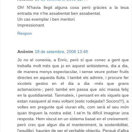
Oh! N'havia llegit alguna cosa però gràcies a la teua
entrada me n'he assabentat ben assabentat.
Un cas exemplar i ben meritori.
Impressionant.
Respon
Anònim
18 de setembre, 2008 13:48
Jo no el coneixia, a Enric, però sí que conec a gent que
treballa molt més que jo en aquest antisistema, dia a dia,
de manera menys espectacular, i sense veure potser fruits
directes en aquesta lluita. I també els admire, i procure fer
xicotets gestos en el dia a dia -més que grans
aclamacions-; però també em passa que sóc massa feliç
en la quotidianetat. Tanmateix, i pensant en els xiquets que
estan nasquent al meu voltant (estic rodejada!! Socors!!!), a
voltes em pregunte què viuran ells, com serà el seu món
quan tinguen la nostra edat. I se'm fa difícil imaginar una
resposta. Hem viscut en un sistema basat en el creixement:
però crec que algun dia el manteniment, la sostenibilitat,
l'equilibri, haurien de ser el veritable objectiu. Perquè d'altra