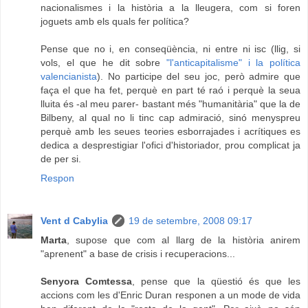
nacionalismes i la història a la lleugera, com si foren
joguets amb els quals fer política?
Pense que no i, en conseqüència, ni entre ni isc (llig, si
vols, el que he dit sobre
"l'anticapitalisme" i la política
valencianista
). No participe del seu joc, però admire que
faça el que ha fet, perquè en part té raó i perquè la seua
lluita és -al meu parer- bastant més "humanitària" que la de
Bilbeny, al qual no li tinc cap admiració, sinó menyspreu
perquè amb les seues teories esborrajades i acrítiques es
dedica a desprestigiar l'ofici d'historiador, prou complicat ja
de per si.
Respon
Vent d Cabylia
19 de setembre, 2008 09:17
Marta
, supose que com al llarg de la història anirem
"aprenent" a base de crisis i recuperacions...
Senyora Comtessa
, pense que la qüestió és que les
accions com les d'Enric Duran responen a un mode de vida