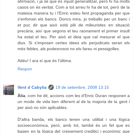
afirmació, i ja sé que és injust generalitzar, però hi ha molts
casos on és veritat. Com a tot arreu hi ha de tot, però de la
mateixa manera tu i l'Enric esteu fent propaganda per que
s'enfonsin els bancs. Doncs mira, jo treballo per un banc i
et puc dir que això està plè de mileuristes en situació
precària, així que segons el teu raonament el primer insult
ha estat el teu. Per això et deia que cal mesurar el que
dius. Si s'imposen certes idees els perjudicats seran els
més febles, als podesrosos no els fareu ni pessigolles.
Adéu! I ara sí que és l'última.
Respon
Vent d Cabylia
19 de setembre, 2008 13:15
Àlia
, com he dit, accions com les d'Enric Duran responen a
un mode de vida ben diferent al de la majoria de la gent i
per això no són aplicables.
D'altra banda, els bancs tenen una utilitat i una lògica
socioeconòmica, però, amb tot, també és un fet que es
basen en la lògica del creixement creditici i econòmic que