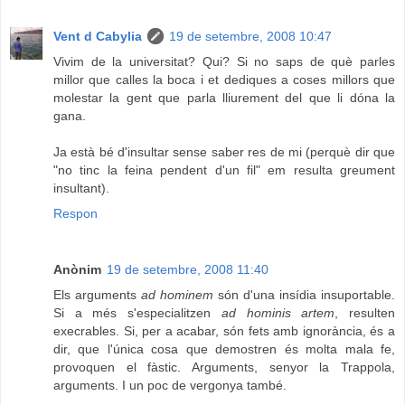
Vent d Cabylia
19 de setembre, 2008 10:47
Vivim de la universitat? Qui? Si no saps de què parles
millor que calles la boca i et dediques a coses millors que
molestar la gent que parla lliurement del que li dóna la
gana.
Ja està bé d'insultar sense saber res de mi (perquè dir que
"no tinc la feina pendent d'un fil" em resulta greument
insultant).
Respon
Anònim
19 de setembre, 2008 11:40
Els arguments
ad hominem
són d'una insídia insuportable.
Si a més s'especialitzen
ad hominis artem
, resulten
execrables. Si, per a acabar, són fets amb ignorància, és a
dir, que l'única cosa que demostren és molta mala fe,
provoquen el fàstic. Arguments, senyor la Trappola,
arguments. I un poc de vergonya també.