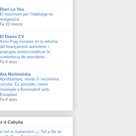
Diari La Veu
El moviment per l’habitatge es
reorganitza
Fa 10 mesos
El Diario CV
Ximo Puig insisteix en la reforma
del finançament autonòmic i
propugna institucionalitzar la
conferència de presidents
Fa 6 anys
Ara Multimèdia
Aprofitament, residu 0 i economia
circular. És possible i tenim
l'exemple a Benimarfull amb
Envaplast
Fa 8 anys
t d Cabylia
n tot is malament ¡¡¡ Tot a fer la