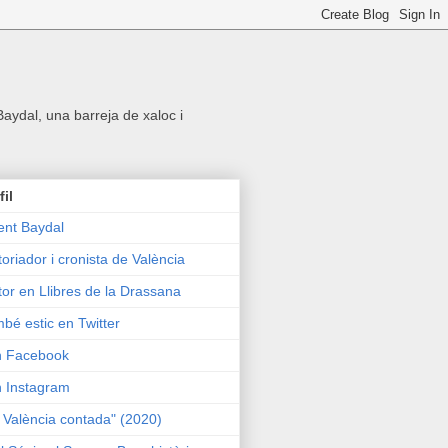
 Baydal, una barreja de xaloc i
fil
ent Baydal
toriador i cronista de València
tor en Llibres de la Drassana
bé estic en Twitter
n Facebook
n Instagram
 València contada" (2020)