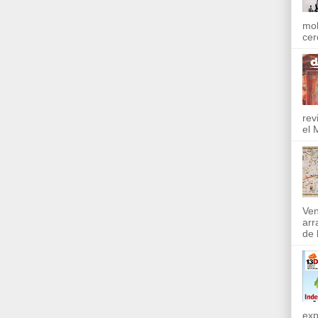
mol
cer
rev
el 
Ven
arr
de l
exp