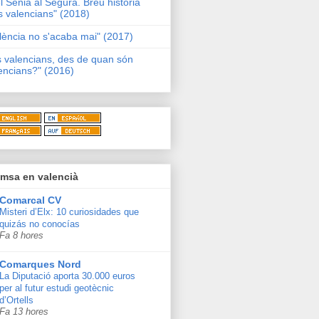
l Sénia al Segura. Breu història
s valencians" (2018)
lència no s'acaba mai" (2017)
s valencians, des de quan són
encians?" (2016)
msa en valencià
Comarcal CV
Misteri d’Elx: 10 curiosidades que
quizás no conocías
Fa 8 hores
Comarques Nord
La Diputació aporta 30.000 euros
per al futur estudi geotècnic
d’Ortells
Fa 13 hores