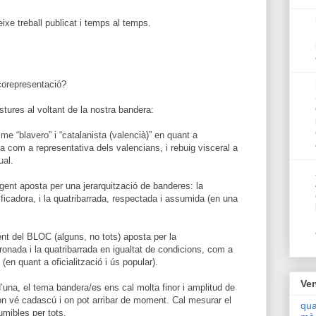
xe treball publicat i temps al temps.
corepresentació?
ures al voltant de la nostra bandera:
e “blavero” i “catalanista (valencià)” en quant a
com a representativa dels valencians, i rebuig visceral a
ual.
ent aposta per una jerarquització de banderes: la
tificadora, i la quatribarrada, respectada i assumida (en una
ent del BLOC (alguns, no tots) aposta per la
oronada i la quatribarrada en igualtat de condicions, com a
(en quant a oficialització i ús popular).
Ven
’una, el tema bandera/es ens cal molta finor i amplitud de
on vé cadascú i on pot arribar de moment. Cal mesurar el
qua
mibles per tots.