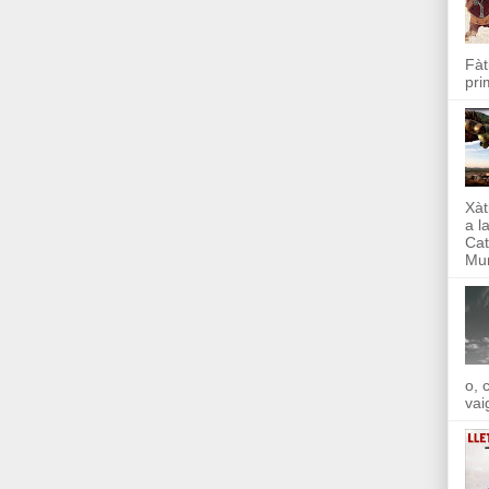
Fàt
pri
Xàt
a l
Cat
Mun
o, 
vai