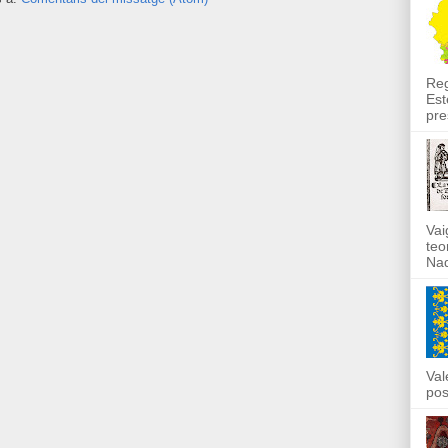
Reg
Est
pre
Vai
teo
Nad
Val
pos