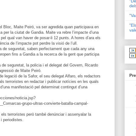
"De
del
"Va
"El
del Bloc, Maite Peiró, va ser agredida quan participava en
val
ca per la ciutat de Gandia. Maite va rebre l’impacte d’una
l pel qual van haver de posar-li 12 punts. A hores d’ara els
ia de l’impacte pot perdre la visió de l’ull.
ora de seguretat, saben perfectament que cada any una
apropen fins a Gandia a la recerca de la gent que participa
 de seguretat, la policia i el delegat del Govern, Ricardo
agressió de Maite Peiró.
Pre
e legació de la Safor, el seu delegat Alfaro, els redactors
als terroristes en redactar i publicar notícies en les quals
s d’una manifestació pel determinat contingut d’una
cciones/noticia.jsp?
omarcas-grupo-ultras-convierte-batalla-campal-
els terroristes però també denúnciar i assenyalar la
 i periodistes.