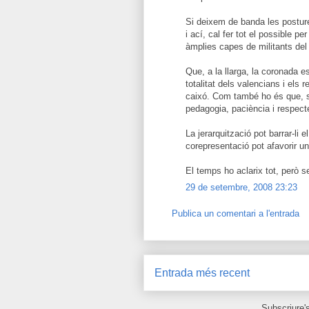
Si deixem de banda les posture
i ací, cal fer tot el possible pe
àmplies capes de militants de
Que, a la llarga, la coronada e
totalitat dels valencians i els
caixó. Com també ho és que, si
pedagogia, paciència i respect
La jerarquització pot barrar-li 
corepresentació pot afavorir u
El temps ho aclarix tot, però 
29 de setembre, 2008 23:23
Publica un comentari a l'entrada
Entrada més recent
Subscriure'