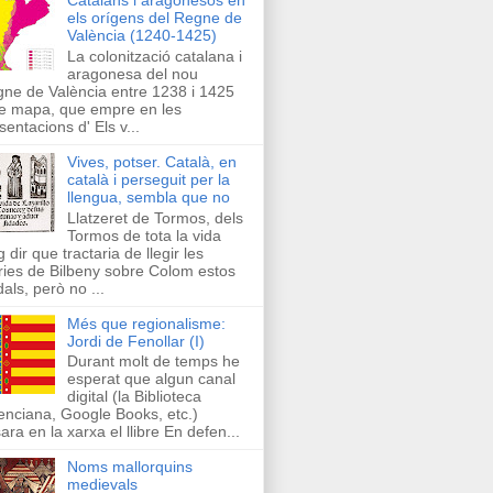
els orígens del Regne de
València (1240-1425)
La colonització catalana i
aragonesa del nou
ne de València entre 1238 i 1425
e mapa, que empre en les
sentacions d' Els v...
Vives, potser. Català, en
català i perseguit per la
llengua, sembla que no
Llatzeret de Tormos, dels
Tormos de tota la vida
g dir que tractaria de llegir les
ries de Bilbeny sobre Colom estos
als, però no ...
Més que regionalisme:
Jordi de Fenollar (I)
Durant molt de temps he
esperat que algun canal
digital (la Biblioteca
enciana, Google Books, etc.)
ara en la xarxa el llibre En defen...
Noms mallorquins
medievals