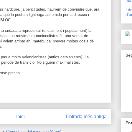
mà,
s hardcore, ja periclitades, hauríem de convindre que, ara
I d
d'o
r a què la postura light siga assumida per la direcció i
l BLOC.
stà cridada a representar (oficialment i popularment) la
 respectius moviments nacionalistes és una veritat de
 volem arribar ahí mateix, cal prevore moltes dosis de
e.
Se
el pas a molts valencianistes (antics catalanistes). La
n periode de transició. No siguem maximalistes.
sense pressa.
Inici
Entrada més antiga
En
s a:
Comentaris del missatge (Atom)