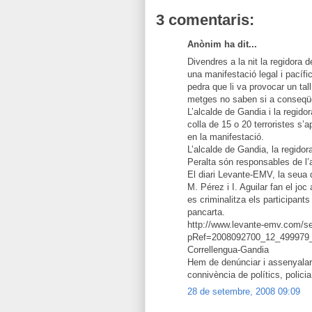
3 comentaris:
Anònim ha dit...
Divendres a la nit la regidora 
una manifestació legal i pacífi
pedra que li va provocar un tal
metges no saben si a conseqüènc
L’alcalde de Gandia i la regid
colla de 15 o 20 terroristes s’
en la manifestació.
L’alcalde de Gandia, la regidora
Peralta són responsables de l’
El diari Levante-EMV, la seua d
M. Pérez i I. Aguilar fan el joc 
es criminalitza els participant
pancarta.
http://www.levante-emv.com/se
pRef=2008092700_12_499979__C
Correllengua-Gandia
Hem de denúnciar i assenyalar 
connivència de polítics, policia
28 de setembre, 2008 09:09