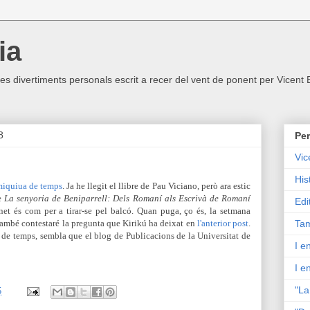
ia
ltres divertiments personals escrit a recer del vent de ponent per Vicent
8
Per
Vic
His
miquiua de temps
. Ja he llegit el llibre de Pau Viciano, però ara estic
re
La senyoria de Beniparrell: Dels Romaní als Escrivà de Romaní
Edi
et és com per a tirar-se pel balcó. Quan puga, ço és, la setmana
 també contestaré la pregunta que Kirikú ha deixat en
l'anterior post
.
Tam
ta de temps, sembla que el blog de Publicacions de la Universitat de
I e
I e
"La
5