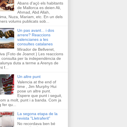
Abans d'açò els habitants
de Mallorca es deien Ali,
Ahmad, Abd Allah,
ima, Nuza, Mariam, etc. En un dels
mers volums publicats sob...
Un pas avant... i dos
arrere? Reaccions
valencianes a les
consultes catalanes
Mirador de Bellveret,
iva (Foto de Joanot ) Les reaccions
a consulta per la independència de
alunya duta a terme a Arenys de
t f...
Un altre punt
Valencia at the end of
time , Jim Murphy Hui
pose un altre punt.
Espere que punt i seguit,
com a molt, punt i a banda. Com ja
g fer qu...
La segona etapa de la
revista "Lletraferit"
No recordava ben bé