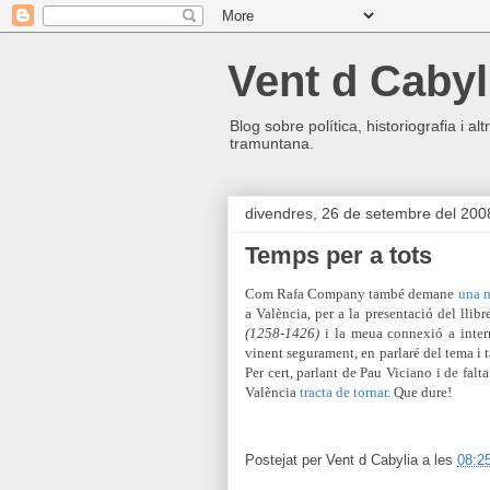
Vent d Cabyl
Blog sobre política, historiografia i a
tramuntana.
divendres, 26 de setembre del 200
Temps per a tots
Com Rafa Company també demane
una 
a València, per a la presentació del llib
(1258-1426)
i la meua connexió a intern
vinent segurament, en parlaré del tema i
Per cert, parlant de Pau Viciano i de fal
València
tracta de tornar
. Que dure!
Postejat per
Vent d Cabylia
a les
08:2