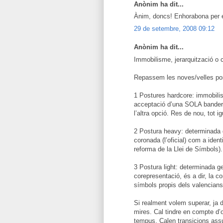
Anònim ha dit...
Ànim, doncs! Enhorabona per ei
29 de setembre, 2008 09:12
Anònim ha dit...
Immobilisme, jerarquització o 
Repassem les noves/velles post
1 Postures hardcore: immobilism
acceptació d’una SOLA bandera 
l’altra opció. Res de nou, tot ig
2 Postura heavy: determinada g
coronada (l’oficial) com a iden
reforma de la Llei de Símbols).
3 Postura light: determinada g
corepresentació, és a dir, la c
símbols propis dels valencians 
Si realment volem superar, ja d
mires. Cal tindre en compte d’
tempus. Calen transicions assu