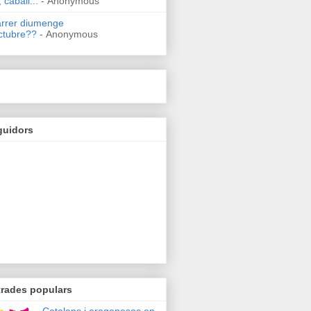
 caball...
- Anonymous
arrer diumenge
ctubre??
- Anonymous
guidors
trades populars
Catalans i aragonesos en