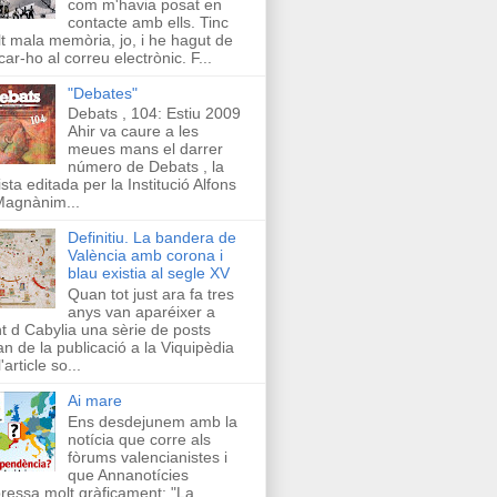
com m'havia posat en
contacte amb ells. Tinc
t mala memòria, jo, i he hagut de
car-ho al correu electrònic. F...
"Debates"
Debats , 104: Estiu 2009
Ahir va caure a les
meues mans el darrer
número de Debats , la
ista editada per la Institució Alfons
Magnànim...
Definitiu. La bandera de
València amb corona i
blau existia al segle XV
Quan tot just ara fa tres
anys van aparéixer a
t d Cabylia una sèrie de posts
an de la publicació a la Viquipèdia
'article so...
Ai mare
Ens desdejunem amb la
notícia que corre als
fòrums valencianistes i
que Annanotícies
ressa molt gràficament: "La