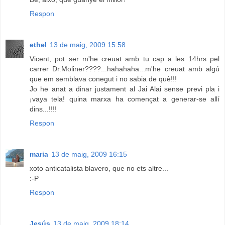
Respon
ethel
13 de maig, 2009 15:58
Vicent, pot ser m'he creuat amb tu cap a les 14hrs pel
carrer Dr.Moliner????...hahahaha...m'he creuat amb algú
que em semblava conegut i no sabia de què!!!
Jo he anat a dinar justament al Jai Alai sense previ pla i
¡vaya tela! quina marxa ha començat a generar-se allí
dins...!!!!
Respon
maria
13 de maig, 2009 16:15
xoto anticatalista blavero, que no ets altre...
:-P
Respon
Jesús
13 de maig, 2009 18:14