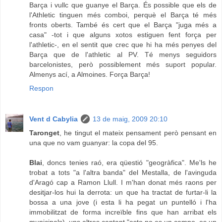
Barça i vullc que guanye el Barça. És possible que els de
l'Athletic tinguen més comboi, perquè el Barça té més
fronts oberts. També és cert que el Barça "juga més a
casa" -tot i que alguns xotos estiguen fent força per
l'athletic-, en el sentit que crec que hi ha més penyes del
Barça que de l'athletic al PV. Té menys seguidors
barcelonistes, però possiblement més suport popular.
Almenys ací, a Almoines. Força Barça!
Respon
Vent d Cabylia
13 de maig, 2009 20:10
Taronget
, he tingut el mateix pensament però pensant en
una que no vam guanyar: la copa del 95.
Blai
, doncs tenies raó, era qüestió "geogràfica". Me'ls he
trobat a tots "a l'altra banda" del Mestalla, de l'avinguda
d'Aragó cap a Ramon Llull. I m'han donat més raons per
desitjar-los hui la derrota: un que ha tractat de furtar-li la
bossa a una jove (i esta li ha pegat un puntelló i l'ha
immobilitzat de forma increïble fins que han arribat els