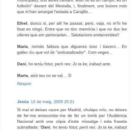
municipals), uns altres cantant "esto no es un campo, es un
futbolín" davant del Mestalla, i, finalment, uns boixos nois
que m'han amargat l'estada a Carajillo...
Ethel
, doncs sí, per allí he passat, però, vaja, no m'hi he
fixat en ningú. Entre que no tinc memòria i que no duc les
ulleres que em pertocarien... Salutacions endarrerides!!
Maria
, només faltava que digueres
toxo
i
bavero
... En
gallec
diu
que vol dir "anticatalizador". Com veges...
Dani
, ho teniu fotut, però res:
Jo ta ke, irabazi arte
.
Marta
, això teu no se val... :D
Respon
Jesús
13 de maig, 2009 20:21
Si mai et deixes caure per Madrid,
chulapo mío
, no deixes
de fer-me enrecordar-me de fer un tomb per l'Audiència
Nacional amb una còpia d'este missatge i esta fraseta
subratllada:
"
Dani
, ho teniu fotut, però res: Jo ta ke, irabazi