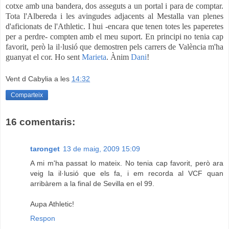
cotxe amb una bandera, dos asseguts a un portal i para de comptar.
Tota l'Albereda i les avingudes adjacents al Mestalla van plenes
d'aficionats de l'Athletic. I hui -encara que tenen totes les paperetes
per a perdre- compten amb el meu suport. En principi no tenia cap
favorit, però la il·lusió que demostren pels carrers de València m'ha
guanyat el cor. Ho sent
Marieta
. Ànim
Dani
!
Vent d Cabylia
a les
14:32
Comparteix
16 comentaris:
taronget
13 de maig, 2009 15:09
A mi m'ha passat lo mateix. No tenia cap favorit, però ara
veig la il·lusió que els fa, i em recorda al VCF quan
arribàrem a la final de Sevilla en el 99.
Aupa Athletic!
Respon