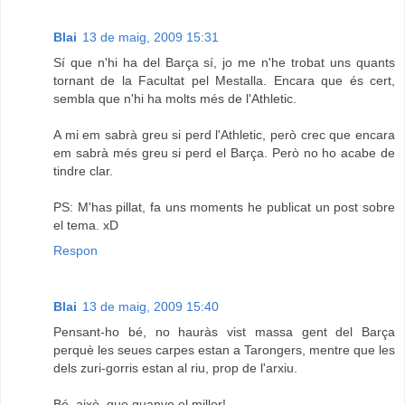
Blai
13 de maig, 2009 15:31
Sí que n'hi ha del Barça sí, jo me n'he trobat uns quants
tornant de la Facultat pel Mestalla. Encara que és cert,
sembla que n'hi ha molts més de l'Athletic.
A mi em sabrà greu si perd l'Athletic, però crec que encara
em sabrà més greu si perd el Barça. Però no ho acabe de
tindre clar.
PS: M'has pillat, fa uns moments he publicat un post sobre
el tema. xD
Respon
Blai
13 de maig, 2009 15:40
Pensant-ho bé, no hauràs vist massa gent del Barça
perquè les seues carpes estan a Tarongers, mentre que les
dels zuri-gorris estan al riu, prop de l'arxiu.
Bé, això, que guanye el millor!