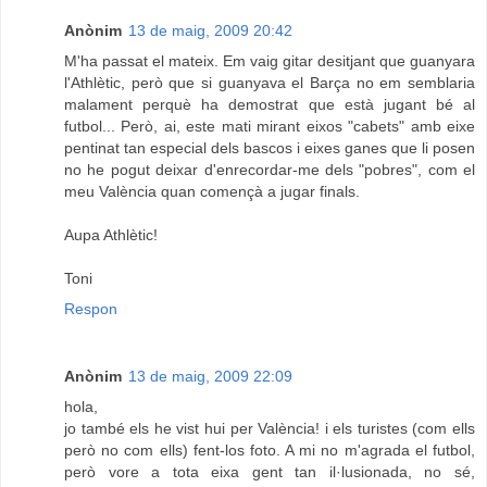
Anònim
13 de maig, 2009 20:42
M'ha passat el mateix. Em vaig gitar desitjant que guanyara
l'Athlètic, però que si guanyava el Barça no em semblaria
malament perquè ha demostrat que està jugant bé al
futbol... Però, ai, este mati mirant eixos "cabets" amb eixe
pentinat tan especial dels bascos i eixes ganes que li posen
no he pogut deixar d'enrecordar-me dels "pobres", com el
meu València quan començà a jugar finals.
Aupa Athlètic!
Toni
Respon
Anònim
13 de maig, 2009 22:09
hola,
jo també els he vist hui per València! i els turistes (com ells
però no com ells) fent-los foto. A mi no m'agrada el futbol,
però vore a tota eixa gent tan il·lusionada, no sé,