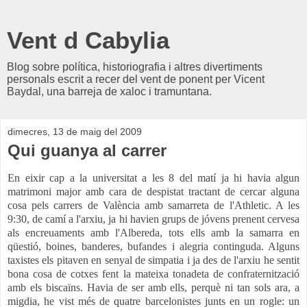
Vent d Cabylia
Blog sobre política, historiografia i altres divertiments
personals escrit a recer del vent de ponent per Vicent
Baydal, una barreja de xaloc i tramuntana.
dimecres, 13 de maig del 2009
Qui guanya al carrer
En eixir cap a la universitat a les 8 del matí ja hi havia algun
matrimoni major amb cara de despistat tractant de cercar alguna
cosa pels carrers de València amb samarreta de l'Athletic. A les
9:30, de camí a l'arxiu, ja hi havien grups de jóvens prenent cervesa
als encreuaments amb l'Albereda, tots ells amb la samarra en
qüestió, boines, banderes, bufandes i alegria continguda. Alguns
taxistes els pitaven en senyal de simpatia i ja des de l'arxiu he sentit
bona cosa de cotxes fent la mateixa tonadeta de confraternització
amb els biscaïns. Havia de ser amb ells, perquè ni tan sols ara, a
migdia, he vist més de quatre barcelonistes junts en un rogle: un