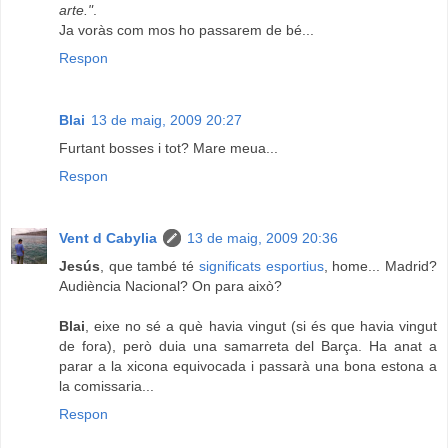
arte."
.
Ja voràs com mos ho passarem de bé...
Respon
Blai
13 de maig, 2009 20:27
Furtant bosses i tot? Mare meua...
Respon
Vent d Cabylia
13 de maig, 2009 20:36
Jesús
, que també té
significats esportius
, home... Madrid?
Audiència Nacional? On para això?
Blai
, eixe no sé a què havia vingut (si és que havia vingut
de fora), però duia una samarreta del Barça. Ha anat a
parar a la xicona equivocada i passarà una bona estona a
la comissaria...
Respon