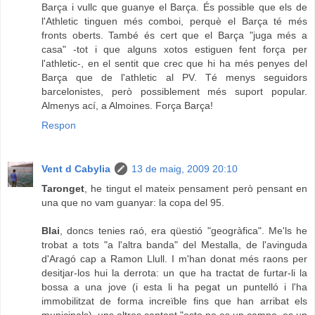
Barça i vullc que guanye el Barça. És possible que els de
l'Athletic tinguen més comboi, perquè el Barça té més
fronts oberts. També és cert que el Barça "juga més a
casa" -tot i que alguns xotos estiguen fent força per
l'athletic-, en el sentit que crec que hi ha més penyes del
Barça que de l'athletic al PV. Té menys seguidors
barcelonistes, però possiblement més suport popular.
Almenys ací, a Almoines. Força Barça!
Respon
Vent d Cabylia
13 de maig, 2009 20:10
Taronget
, he tingut el mateix pensament però pensant en
una que no vam guanyar: la copa del 95.
Blai
, doncs tenies raó, era qüestió "geogràfica". Me'ls he
trobat a tots "a l'altra banda" del Mestalla, de l'avinguda
d'Aragó cap a Ramon Llull. I m'han donat més raons per
desitjar-los hui la derrota: un que ha tractat de furtar-li la
bossa a una jove (i esta li ha pegat un puntelló i l'ha
immobilitzat de forma increïble fins que han arribat els