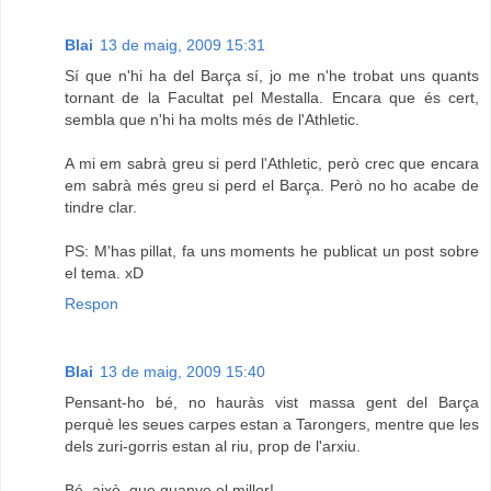
Blai
13 de maig, 2009 15:31
Sí que n'hi ha del Barça sí, jo me n'he trobat uns quants
tornant de la Facultat pel Mestalla. Encara que és cert,
sembla que n'hi ha molts més de l'Athletic.
A mi em sabrà greu si perd l'Athletic, però crec que encara
em sabrà més greu si perd el Barça. Però no ho acabe de
tindre clar.
PS: M'has pillat, fa uns moments he publicat un post sobre
el tema. xD
Respon
Blai
13 de maig, 2009 15:40
Pensant-ho bé, no hauràs vist massa gent del Barça
perquè les seues carpes estan a Tarongers, mentre que les
dels zuri-gorris estan al riu, prop de l'arxiu.
Bé, això, que guanye el millor!