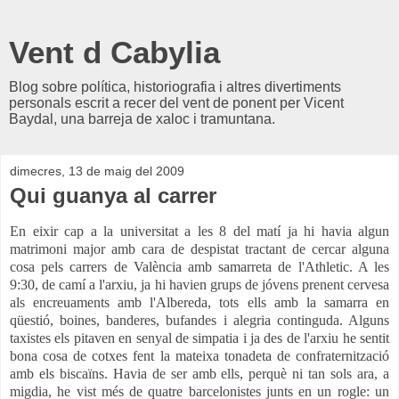
Vent d Cabylia
Blog sobre política, historiografia i altres divertiments
personals escrit a recer del vent de ponent per Vicent
Baydal, una barreja de xaloc i tramuntana.
dimecres, 13 de maig del 2009
Qui guanya al carrer
En eixir cap a la universitat a les 8 del matí ja hi havia algun
matrimoni major amb cara de despistat tractant de cercar alguna
cosa pels carrers de València amb samarreta de l'Athletic. A les
9:30, de camí a l'arxiu, ja hi havien grups de jóvens prenent cervesa
als encreuaments amb l'Albereda, tots ells amb la samarra en
qüestió, boines, banderes, bufandes i alegria continguda. Alguns
taxistes els pitaven en senyal de simpatia i ja des de l'arxiu he sentit
bona cosa de cotxes fent la mateixa tonadeta de confraternització
amb els biscaïns. Havia de ser amb ells, perquè ni tan sols ara, a
migdia, he vist més de quatre barcelonistes junts en un rogle: un