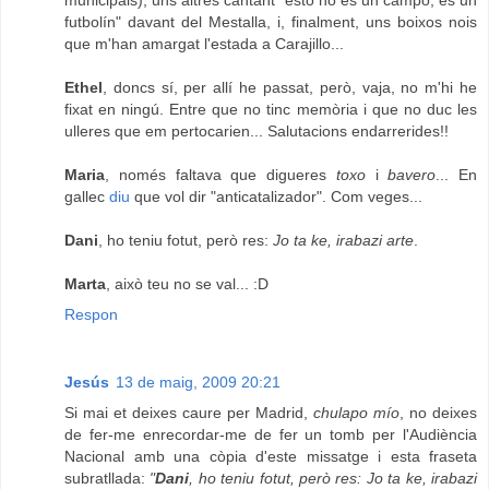
municipals), uns altres cantant "esto no es un campo, es un
futbolín" davant del Mestalla, i, finalment, uns boixos nois
que m'han amargat l'estada a Carajillo...
Ethel
, doncs sí, per allí he passat, però, vaja, no m'hi he
fixat en ningú. Entre que no tinc memòria i que no duc les
ulleres que em pertocarien... Salutacions endarrerides!!
Maria
, només faltava que digueres
toxo
i
bavero
... En
gallec
diu
que vol dir "anticatalizador". Com veges...
Dani
, ho teniu fotut, però res:
Jo ta ke, irabazi arte
.
Marta
, això teu no se val... :D
Respon
Jesús
13 de maig, 2009 20:21
Si mai et deixes caure per Madrid,
chulapo mío
, no deixes
de fer-me enrecordar-me de fer un tomb per l'Audiència
Nacional amb una còpia d'este missatge i esta fraseta
subratllada:
"
Dani
, ho teniu fotut, però res: Jo ta ke, irabazi