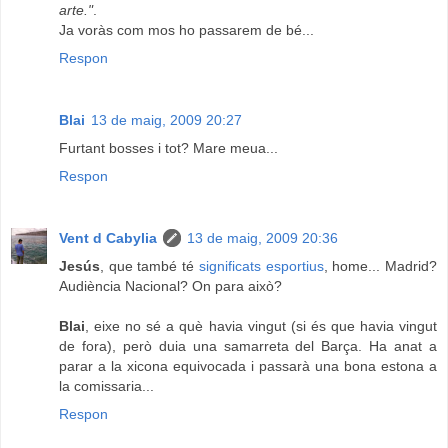
arte."
.
Ja voràs com mos ho passarem de bé...
Respon
Blai
13 de maig, 2009 20:27
Furtant bosses i tot? Mare meua...
Respon
Vent d Cabylia
13 de maig, 2009 20:36
Jesús
, que també té
significats esportius
, home... Madrid?
Audiència Nacional? On para això?
Blai
, eixe no sé a què havia vingut (si és que havia vingut
de fora), però duia una samarreta del Barça. Ha anat a
parar a la xicona equivocada i passarà una bona estona a
la comissaria...
Respon