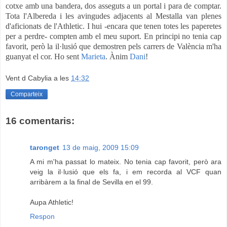
cotxe amb una bandera, dos asseguts a un portal i para de comptar.
Tota l'Albereda i les avingudes adjacents al Mestalla van plenes
d'aficionats de l'Athletic. I hui -encara que tenen totes les paperetes
per a perdre- compten amb el meu suport. En principi no tenia cap
favorit, però la il·lusió que demostren pels carrers de València m'ha
guanyat el cor. Ho sent
Marieta
. Ànim
Dani
!
Vent d Cabylia
a les
14:32
Comparteix
16 comentaris:
taronget
13 de maig, 2009 15:09
A mi m'ha passat lo mateix. No tenia cap favorit, però ara
veig la il·lusió que els fa, i em recorda al VCF quan
arribàrem a la final de Sevilla en el 99.
Aupa Athletic!
Respon