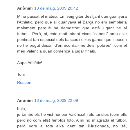
Anònim
13 de maig, 2009 20:42
M'ha passat el mateix. Em vaig gitar desitjant que guanyara
l'Athlètic, però que si guanyava el Barça no em semblaria
malament perquè ha demostrat que està jugant bé al
futbol... Però, ai, este mati mirant eixos "cabets" amb eixe
pentinat tan especial dels bascos i eixes ganes que li posen
no he pogut deixar d'enrecordar-me dels "pobres", com el
meu València quan començà a jugar finals.
Aupa Athlètic!
Toni
Respon
Anònim
13 de maig, 2009 22:09
hola,
jo també els he vist hui per València! i els turistes (com ells
però no com ells) fent-los foto. A mi no m'agrada el futbol,
però vore a tota eixa gent tan il·lusionada, no sé,