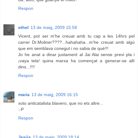
Respon
ethel
13 de maig, 2009 15:58
Vicent, pot ser m'he creuat amb tu cap a les 14hrs pel
carrer Dr.Moliner????...hahahaha...m'he creuat amb algú
que em semblava conegut i no sabia de què!!!
Jo he anat a dinar justament al Jai Alai sense previ pla i
¡vaya tela! quina marxa ha començat a generar-se allí
dins...!!!!
Respon
maria
13 de maig, 2009 16:15
xoto anticatalista blavero, que no ets altre...
:-P
Respon
Jesús
13 de maig, 2009 18:14