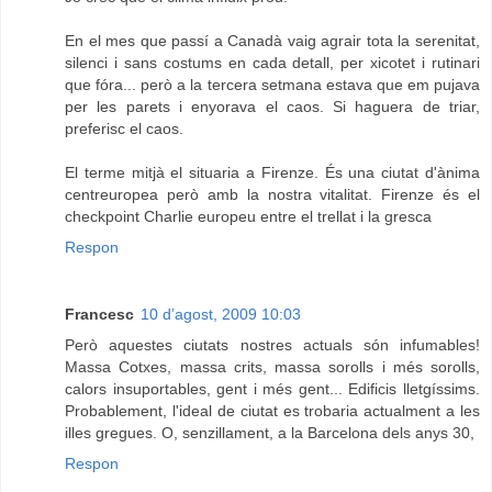
En el mes que passí a Canadà vaig agrair tota la serenitat,
silenci i sans costums en cada detall, per xicotet i rutinari
que fóra... però a la tercera setmana estava que em pujava
per les parets i enyorava el caos. Si haguera de triar,
preferisc el caos.
El terme mitjà el situaria a Firenze. És una ciutat d'ànima
centreuropea però amb la nostra vitalitat. Firenze és el
checkpoint Charlie europeu entre el trellat i la gresca
Respon
Francesc
10 d’agost, 2009 10:03
Però aquestes ciutats nostres actuals són infumables!
Massa Cotxes, massa crits, massa sorolls i més sorolls,
calors insuportables, gent i més gent... Edificis lletgíssims.
Probablement, l'ideal de ciutat es trobaria actualment a les
illes gregues. O, senzillament, a la Barcelona dels anys 30,
Respon