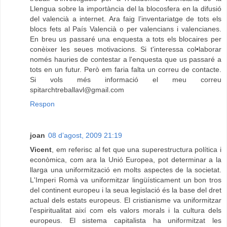
Llengua sobre la importància del la blocosfera en la difusió
del valencià a internet. Ara faig l’inventariatge de tots els
blocs fets al País Valencià o per valencians i valencianes.
En breu us passaré una enquesta a tots els blocaires per
conèixer les seues motivacions. Si t'interessa col•laborar
només hauries de contestar a l'enquesta que us passaré a
tots en un futur. Però em faria falta un correu de contacte.
Si vols més informació el meu correu
spitarchtreballavl@gmail.com
Respon
joan
08 d’agost, 2009 21:19
Vicent
, em referisc al fet que una superestructura política i
econòmica, com ara la Unió Europea, pot determinar a la
llarga una uniformització en molts aspectes de la societat.
L'Imperi Romà va uniformitzar lingüísticament un bon tros
del continent europeu i la seua legislació és la base del dret
actual dels estats europeus. El cristianisme va uniformitzar
l'espiritualitat així com els valors morals i la cultura dels
europeus. El sistema capitalista ha uniformitzat les