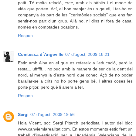
patit. Té molta relació, crec, amb els hàbits i el mode de
vida que porten. Ací, el bon menjar és un gaudi, i fer-ho en
companyia és part de les "cerimònies socials" que ens fan
sentir-nos part d'un grup. Allà no, ni dins ni fora de casa,
només en comptades ocasions.
Respon
Comtessa d´Angeville
07 d’agost, 2009 18:21
Estic amb Aina en el que es refereix a l'educació, però la
resta... uffffff... no puc amb la manera de ser de la gent del
nord, al menys la d'este nord que conec. Açò de no poder
barallar-se a crits no ho porte gens bé. I altres coses les
porte pitjor, però què li anem a fer.
Respon
Sergi
07 d’agost, 2009 19:56
Hola Vicent, soc Sergi Pitarch periodista i autor del bloc
www.canviemlarealitat.com. En estos moments estic fent un
treball d'investigació per a l'Acadèmia Valenciana de la