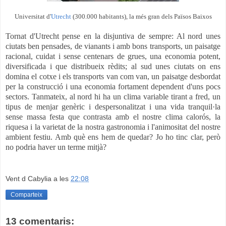
Universitat d'
Utrecht
(300.000 habitants), la més gran dels Països Baixos
Tornat d'Utrecht pense en la disjuntiva de sempre: Al nord unes
ciutats ben pensades, de vianants i amb bons transports, un paisatge
racional, cuidat i sense centenars de grues, una economia potent,
diversificada i que distribueix rèdits; al sud unes ciutats on ens
domina el cotxe i els transports van com van, un paisatge desbordat
per la construcció i una economia fortament dependent d'uns pocs
sectors. Tanmateix, al nord hi ha un clima variable tirant a fred, un
tipus de menjar genèric i despersonalitzat i una vida tranquil·la
sense massa festa que contrasta amb el nostre clima calorós, la
riquesa i la varietat de la nostra gastronomia i l'animositat del nostre
ambient festiu. Amb què ens hem de quedar? Jo ho tinc clar, però
no podria haver un terme mitjà?
Vent d Cabylia
a les
22:08
Comparteix
13 comentaris: