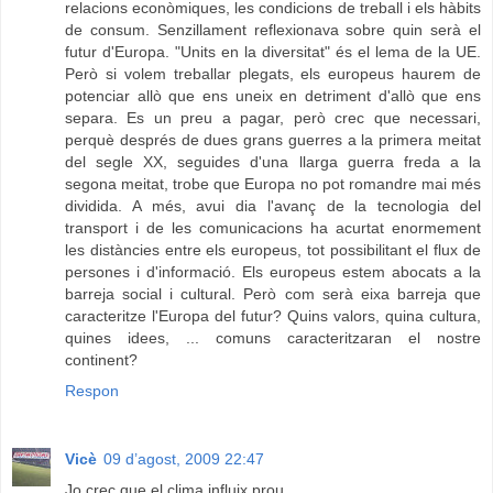
relacions econòmiques, les condicions de treball i els hàbits
de consum. Senzillament reflexionava sobre quin serà el
futur d'Europa. "Units en la diversitat" és el lema de la UE.
Però si volem treballar plegats, els europeus haurem de
potenciar allò que ens uneix en detriment d'allò que ens
separa. Es un preu a pagar, però crec que necessari,
perquè després de dues grans guerres a la primera meitat
del segle XX, seguides d'una llarga guerra freda a la
segona meitat, trobe que Europa no pot romandre mai més
dividida. A més, avui dia l'avanç de la tecnologia del
transport i de les comunicacions ha acurtat enormement
les distàncies entre els europeus, tot possibilitant el flux de
persones i d'informació. Els europeus estem abocats a la
barreja social i cultural. Però com serà eixa barreja que
caracteritze l'Europa del futur? Quins valors, quina cultura,
quines idees, ... comuns caracteritzaran el nostre
continent?
Respon
Vicè
09 d’agost, 2009 22:47
Jo crec que el clima influix prou.