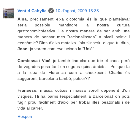
Vent d Cabylia
10 d’agost, 2009 15:38
Aina
, precisament eixa dicotomia és la que plantejava:
seria possible mantindre la nostra cultura
gastronomicofestiva i la nostra manera de ser amb una
manera de pensar més "racionalitzada" a nivell polític i
econòmic? Dins d'eixa mateixa línia s'inscriu el que tu dius,
Joan
: ja vorem com evoluciona la "Unió".
Comtessa
i
Vicè
, jo també tinc clar que trie el caos, però
de vegades pesa tant en segons quins àmbits... Pel que fa
a la idea de Florència com a checkpoint Charlie és
suggerent; Barcelona també, potser??
Francesc
, massa cotxes i massa soroll depenent d'on
visques. Hi ha barris (especialment a Barcelona) on pots
fugir prou fàcilment d'això per trobar illes peatonals i de
vida al carrer.
Respon