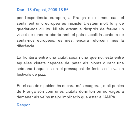
Dani
18 d’agost, 2009 18:56
per l'experiència europea, a França en el meu cas, el
sentiment únic europeu és inexistent, estem molt lluny de
quedar-nos diluïts. Ni els erasmus després de fer-ne un
viscut de manera oberta amb el país d'acollida acabem de
sentir-nos europeus, és més, encara reforcem més la
diferència.
La frontera entre una ciutat sosa i una que no, està entre
aquelles ciutats capaces de petar els ploms durant una
setmana i aquelles on el pressupost de festes se'n va en
festivals de jazz.
En el cas dels pobles és encara més exagerat, molt pobles
de França són com unes ciutats dormitori on no vages a
demanar als veïns major implicació que estar a l'AMPA.
Respon