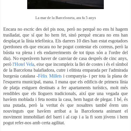
La mar de la Barceloneta, ara fa 5 anys
Encara no escric des del pis nou, però no perquè no ens hi hagem
traslladat, que sí que ho hem fet, sinó perquè encara no ens han
desplaçat la línia telefònica. Els darrers 10 dies han estat esgotadors
(perdoneu els que encara no he pogut contestar els correus, però la
bústia va plena i els endarreriments de tot tipus són a l'ordre del
dia). No esperàvem haver de canviar de casa després de cinc anys,
però
l'Hotel Vela
, eixe que incompleix la llei de costes i és el símbol
de la Barcelona balafiadora, cutre i elitista emparada per l'admirada
burgesia catalana -
Fèlix Millets
i companyia- i per tota la plana de
l'esquerra municipal, mana. I mana que els edificis de primera línia
de platja estiguen destinats a fer apartaments turístics, molt més
rendibles que els lloguers tradicionals, així que una vegada que
havíem moblada i feta nostra la casa, hem hagut de plegar. I bé, és
una putada, però la veritat és que nosaltres també érem uns
nouvinguts que havíem arribat a la Barceloneta animant el
moviment immobiliari del barri i al cap i a la fi som jóvens i hem
pogut refer-nos amb certa agilitat.