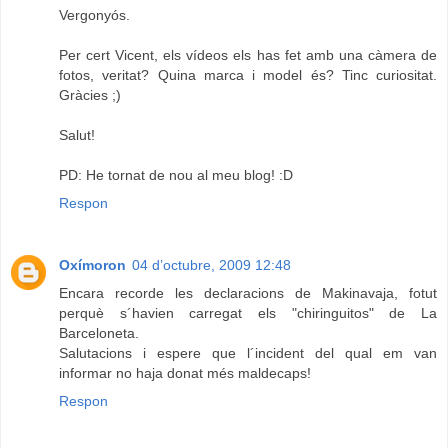
Vergonyós.
Per cert Vicent, els vídeos els has fet amb una càmera de
fotos, veritat? Quina marca i model és? Tinc curiositat.
Gràcies ;)
Salut!
PD: He tornat de nou al meu blog! :D
Respon
Oxímoron
04 d’octubre, 2009 12:48
Encara recorde les declaracions de Makinavaja, fotut
perquè s´havien carregat els "chiringuitos" de La
Barceloneta.
Salutacions i espere que l´incident del qual em van
informar no haja donat més maldecaps!
Respon