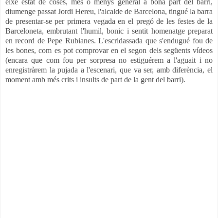
eixe estat de coses, més o menys general a bona part del barri,
diumenge passat Jordi Hereu, l'alcalde de Barcelona, tingué la barra
de presentar-se per primera vegada en el pregó de les festes de la
Barceloneta, embrutant l'humil, bonic i sentit homenatge preparat
en record de Pepe Rubianes. L'escridassada que s'endugué fou de
les bones, com es pot comprovar en el segon dels següents vídeos
(encara que com fou per sorpresa no estiguérem a l'aguait i no
enregistràrem la pujada a l'escenari, que va ser, amb diferència, el
moment amb més crits i insults de part de la gent del barri).