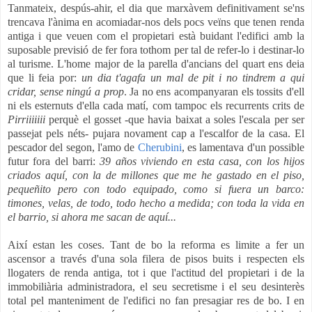
Tanmateix, despús-ahir, el dia que marxàvem definitivament se'ns
trencava l'ànima en acomiadar-nos dels pocs veïns que tenen renda
antiga i que veuen com el propietari està buidant l'edifici amb la
suposable previsió de fer fora tothom per tal de refer-lo i destinar-lo
al turisme. L'home major de la parella d'ancians del quart ens deia
que li feia por:
un dia t'agafa un mal de pit i no tindrem a qui
cridar, sense ningú a prop
. Ja no ens acompanyaran els tossits d'ell
ni els esternuts d'ella cada matí, com tampoc els recurrents crits de
Pirriiiiiii
perquè el gosset -que havia baixat a soles l'escala per ser
passejat pels néts- pujara novament cap a l'escalfor de la casa. El
pescador del segon, l'amo de
Cherubini
, es lamentava d'un possible
futur fora del barri:
39 años viviendo en esta casa, con los hijos
criados aquí, con la de millones que me he gastado en el piso,
pequeñito pero con todo equipado, como si fuera un barco:
timones, velas, de todo, todo hecho a medida; con toda la vida en
el barrio, si ahora me sacan de aquí...
Així estan les coses. Tant de bo la reforma es limite a fer un
ascensor a través d'una sola filera de pisos buits i respecten els
llogaters de renda antiga, tot i que l'actitud del propietari i de la
immobiliària administradora, el seu secretisme i el seu desinterès
total pel manteniment de l'edifici no fan presagiar res de bo. I en