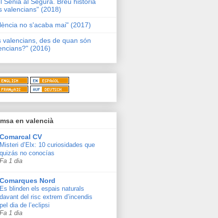
l Sénia al Segura. Breu història
s valencians" (2018)
lència no s'acaba mai" (2017)
s valencians, des de quan són
encians?" (2016)
msa en valencià
Comarcal CV
Misteri d’Elx: 10 curiosidades que
quizás no conocías
Fa 1 dia
Comarques Nord
Es blinden els espais naturals
davant del risc extrem d’incendis
pel dia de l’eclipsi
Fa 1 dia