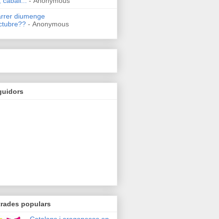
 caball...
- Anonymous
arrer diumenge
ctubre??
- Anonymous
guidors
trades populars
Catalans i aragonesos en