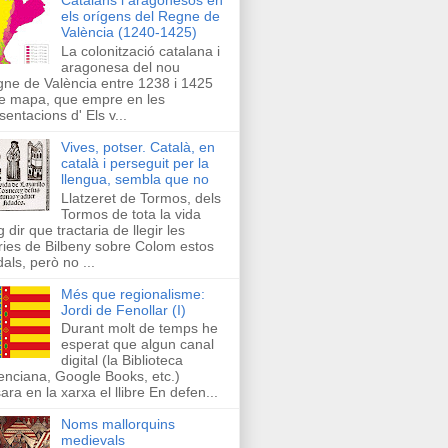
els orígens del Regne de
València (1240-1425)
La colonització catalana i
aragonesa del nou
ne de València entre 1238 i 1425
e mapa, que empre en les
sentacions d' Els v...
Vives, potser. Català, en
català i perseguit per la
llengua, sembla que no
Llatzeret de Tormos, dels
Tormos de tota la vida
g dir que tractaria de llegir les
ries de Bilbeny sobre Colom estos
als, però no ...
Més que regionalisme:
Jordi de Fenollar (I)
Durant molt de temps he
esperat que algun canal
digital (la Biblioteca
enciana, Google Books, etc.)
ara en la xarxa el llibre En defen...
Noms mallorquins
medievals