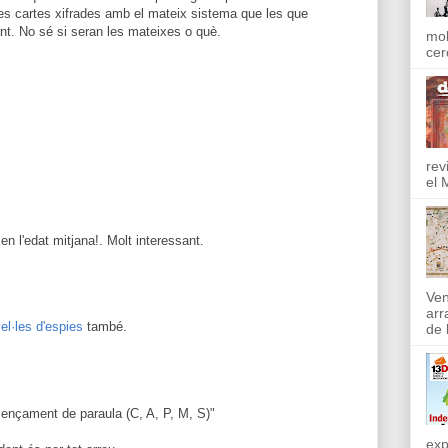
nes cartes xifrades amb el mateix sistema que les que
t. No sé si seran les mateixes o què.
mol
cer
rev
el 
en l'edat mitjana!. Molt interessant.
Ven
arr
el·les d'espies
també.
de l
ençament de paraula (C, A, P, M, S)"
exp