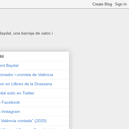
 Baydal, una barreja de xaloc i
fil
ent Baydal
toriador i cronista de València
tor en Llibres de la Drassana
bé estic en Twitter
n Facebook
n Instagram
 València contada" (2020)