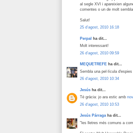
al segle XVI i apareixien algu
comentes o un de molt semblan
Salut!
25 d’agost, 2010 16:18
Perpal
ha dit...
Molt interessant!
26 d’agost, 2010 09:59
MEQUETREFE
ha dit...
Sembla una pel·lícula d'espies 
26 d’agost, 2010 10:34
Jesús
ha dit...
Té gràcia: jo ara estic amb
nov
26 d’agost, 2010 10:53
Jesús Párraga
ha dit...
"les lletres més comuns a com