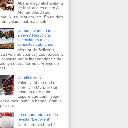
Abans d'açò els habitants
de Mallorca es deien Ali,
Ahmad, Abd Allah,
ima, Nuza, Mariam, etc. En un dels
mers volums publicats sob...
Un pas avant... i dos
arrere? Reaccions
valencianes a les
consultes catalanes
Mirador de Bellveret,
iva (Foto de Joanot ) Les reaccions
a consulta per la independència de
alunya duta a terme a Arenys de
t f...
Un altre punt
Valencia at the end of
time , Jim Murphy Hui
pose un altre punt.
Espere que punt i seguit,
com a molt, punt i a banda. Com ja
g fer qu...
La segona etapa de la
revista "Lletraferit"
No recordava ben bé