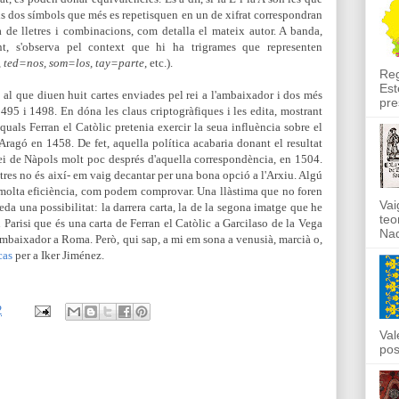
 dos símbols que més es repetisquen en un de xifrat correspondran
ta de lletres i combinacions, com detalla el mateix autor. A banda,
t, s'observa
pel context
que hi ha trigrames que representen
, ted=nos, som=los, tay=parte
, etc.).
Reg
Est
s al que diuen huit cartes enviades pel rei a l'ambaixador i dos més
pre
1495 i 1498. En dóna les claus criptogràfiques i les edita, mostrant
quals Ferran el Catòlic pretenia exercir la seua influència sobre el
Aragó en 1458. De fet, aquella política acabaria donant el resultat
 rei de Nàpols molt poc després d'aquella correspondència, en 1504.
ltres no és així- em vaig decantar per una bona opció a l'Arxiu. Algú
mb molta eficiència, com podem comprovar. Una llàstima que no foren
Vai
ueda una possibilitat: la darrera carta, la de la segona imatge que he
teo
u Parisi que és una carta de Ferran el Catòlic a Garcilaso de la Vega
Nad
'ambaixador a Roma. Però, qui sap, a mi em sona a venusià, marcià o,
cas
per a Iker Jiménez.
2
Val
pos