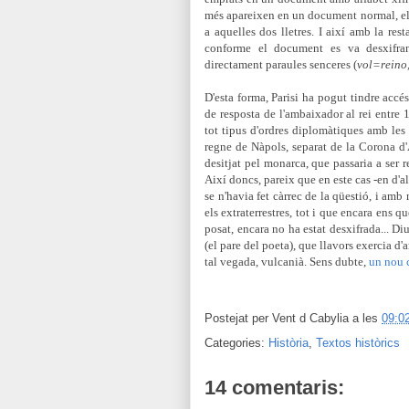
més apareixen en un document normal, els
a aquelles dos lletres. I així amb la res
conforme el document es va desxifran
directament paraules senceres (
vol=reino
D'esta forma,
Parisi ha pogut tindre accé
de resposta de l'ambaixador al rei entre 
tot tipus d'ordres diplomàtiques amb les 
regne de Nàpols, separat de la Corona d'
desitjat pel monarca, que passaria a ser
Així doncs, pareix que en este cas -en d'a
se n'havia fet càrrec de la qüestió, i a
els extraterrestres, tot i que encara ens q
posat, encara no ha estat desxifrada... Di
(el pare del poeta), que llavors exercia d
tal vegada, vulcanià. Sens dubte,
un nou 
Postejat per
Vent d Cabylia
a les
09:0
Categories:
Història
,
Textos històrics
14 comentaris: