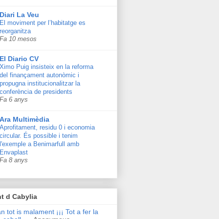
Diari La Veu
El moviment per l’habitatge es
reorganitza
Fa 10 mesos
El Diario CV
Ximo Puig insisteix en la reforma
del finançament autonòmic i
propugna institucionalitzar la
conferència de presidents
Fa 6 anys
Ara Multimèdia
Aprofitament, residu 0 i economia
circular. És possible i tenim
l'exemple a Benimarfull amb
Envaplast
Fa 8 anys
t d Cabylia
n tot is malament ¡¡¡ Tot a fer la