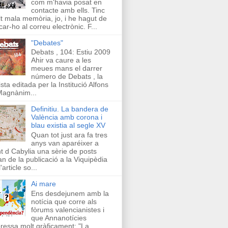
com m'havia posat en
contacte amb ells. Tinc
t mala memòria, jo, i he hagut de
car-ho al correu electrònic. F...
"Debates"
Debats , 104: Estiu 2009
Ahir va caure a les
meues mans el darrer
número de Debats , la
ista editada per la Institució Alfons
Magnànim...
Definitiu. La bandera de
València amb corona i
blau existia al segle XV
Quan tot just ara fa tres
anys van aparéixer a
t d Cabylia una sèrie de posts
an de la publicació a la Viquipèdia
'article so...
Ai mare
Ens desdejunem amb la
notícia que corre als
fòrums valencianistes i
que Annanotícies
ressa molt gràficament: "La