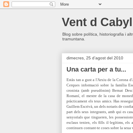
Vent d Cabyl
Blog sobre política, historiografia i a
tramuntana.
dimecres, 25 d’agost del 2010
Una carta per a tu...
Estàs tan a gust a l'Arxiu de la Corona d'
Cerques informació sobre la família Esc
cronista (amb pseudònim) Bernat Desclo
Romaní, el mestre de la casa de moneda
pràcticament els teus amics. Has ressegui
Guillem Escrivà, un dels notaris de confi
part dels seus integrants, amb qui es cas
senyorials que tingueren, les possessions
esclaus tenien, els fills il·legítims, el
continuen contant-te coses sobre la seua v