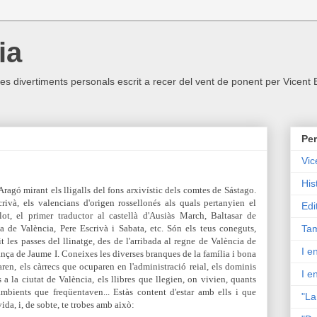
ia
ltres divertiments personals escrit a recer del vent de ponent per Vicent
Per
Vic
His
Aragó mirant els lligalls del fons arxivístic dels comtes de Sástago.
rivà, els valencians d'origen rossellonés als quals pertanyien el
Edi
t, el primer traductor al castellà d'Ausiàs March, Baltasar de
 de València, Pere Escrivà i Sabata, etc. Són els teus coneguts,
Tam
t les passes del llinatge, des de l'arribada al regne de València de
I e
ança de Jaume I. Coneixes les diverses branques de la família i bona
aren, els càrrecs que ocuparen en l'administració reial, els dominis
I e
 a la ciutat de València, els llibres que llegien, on vivien, quants
s ambients que freqüentaven... Estàs content d'estar amb ells i que
"La
ida, i, de sobte, te trobes amb això: