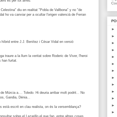
ent és per tot arreu.
Coo
a Celestina" diu en realitat "Pobla de Vallbona" y no "de
l ho va canviar per a ocultar l'origen valencià de Ferran
PO
►
►
híbrid entre J.J. Benítez i César Vidal en versió
►
►
 traure a la llum la veritat sobre Roderic de Viver, l'heroi
►
 han furtat.
►
►
►
►
►
de Múrcia a.... Toledo. Hi deuria arribar molt podrit... No
os, Gandia, Dénia...
►
►
os està escrit en clau realista, on és la versemblança?
►
onsultar sobre el Lazarillo el que fan, entre altres coses,