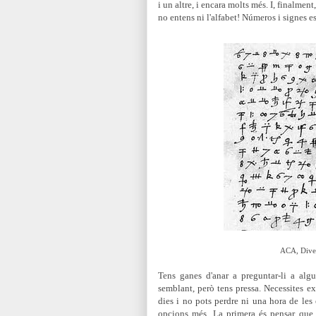
i un altre, i encara molts més. I, finalmen
no entens ni l'alfabet! Números i signes es
ACA, Divers
Tens ganes d'anar a preguntar-li a alg
semblant, però tens pressa. Necessites ex
dies i no pots perdre ni una hora de les 
opcions més. La primera és pensar que, t