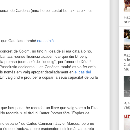
ceran de Cardona (mira-ho pel costat bo: aixina eixiries
Fàt
pri
a que Garcilaso també
era català
...
oncret de Colom, no tinc ni idea de si era català o no,
Xàt
rbaritats -sense llicència acadèmica- que diu Bilbeny.
a l
r la premsa (com això del "ceceig", per l'amor de Déu!!!
Cat
l'Andalusia occidental i les Canàries també es va fer amb
Mun
uals només em vaig apropar detalladament en
el cas del
 En vaig tindre prou per a copsar la seua capacitat de burla
o, 
vai
que has posat he recordat un llibre que vaig vore a la Fira
No recorde ni el títol ni l'autor (potser fóra "Espías de
erio español" de Carlos Carnicer i Javier Marcos, però no
osa és que tractava sobre espionatge i diplomàcia secreta