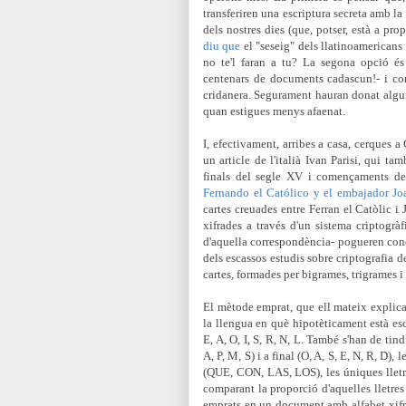
transferiren una escriptura secreta amb la 
dels nostres dies (que, potser, està a pro
diu que
el "seseig" dels llatinoamericans p
no te'l faran a tu? La segona opció és
centenars de documents cadascun!- i con
cridanera. Segurament hauran donat alguna 
quan estigues menys afaenat.
I, efectivament, arribes a casa, cerques 
un article de l'italià Ivan Parisi, qui 
finals del segle XV i començaments del
Fernando el Católico y el embajador J
cartes creuades entre Ferran el Catòlic 
xifrades a través d'un sistema criptogràf
d'aquella correspondència-
pogueren coné
dels escassos estudis sobre criptografia 
cartes, formades per bigrames, trigrames i
El mètode emprat, que ell mateix explica,
la llengua en què hipotèticament està escr
E, A, O, I, S, R, N, L. També s'han de t
A, P, M, S) i a final (O, A, S, E, N, R, D),
(QUE, CON, LAS, LOS), les úniques lletre
comparant la proporció d'aquelles lletre
emprats en un document amb alfabet xifrat