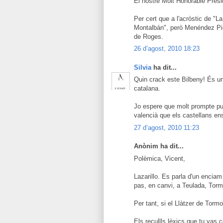
El nostre Molt Honorable Presid
Per cert que a l'acròstic de "L
Montalbán", però Menéndez Pida
de Roges.
26 d’agost, 2010 18:23
Silvia
ha dit...
Quin crack este Bilbeny! És un 
catalana.
Jo espere que molt prompte puga
valencià que els castellans ens
27 d’agost, 2010 11:23
Anònim ha dit...
Polèmica, Vicent,
Lazarillo. Es parla d'un enciam 
pas, en canvi, a Teulada, Torm
Per tant, si el Llàtzer de Torm
Els recullls lèxics que tu vas c