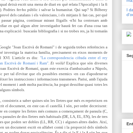
mà,
qual deixà escrit una mena de diari en què relata l'Apocalipsi i la fi
p). Podries fer-ho públic i salvar la humanitat. Qui sap? Si Bilbeny
I d
d'o
rové dels catalans i els valencians, i els mitjans li fan cas, per què
 passar pàgina, continuar mirant lligalls -n'hi ha centenars amb
fiar en què algun altre investigador haurà fet cas d'una cosa tan
explicació: buscaràs bibliografia i si no trobes res, ja hi tornaràs
a Google "Joan Escrivà de Romaní" i de seguida trobes referències a
també investiga la mateixa família, precisament en eixos moments de
Se
 XVI. L'article es diu:
"La correspondencia cifrada entre el rey
oan Escrivà de Romaní i Ram"
.
Et voilà!
Explica que són diverses
i Joan Escrivà de Romaní, quan este exercia d'ambaixador a Nàpols,
ic per tal d'evitar que els possibles enemics -
en cas d'apoderar-se
ixer les instruccions i informacions transmeses. Parisi, amb l'ajuda
del moment i amb molta paciència, ha pogut desxifrar quasi totes les
 alguns símbols.
 consisteix a saber quines són les lletres que més es repeteixen en
it el document, en este cas el castellà. I són, per ordre decreixent:
indre en compte les lletres més comuns a començament de paraula (C,
 les paraules de dos lletres més habituals (DE, LA, EL, EN), les de tres
s que poden ser dobles (LL, RR, CC) i algunes altres dades. Així,
En
s en un document escrit en alfabet comú i la proporció dels símbols
, es poden donar equivalències. És a dir, si la E i la A són les que