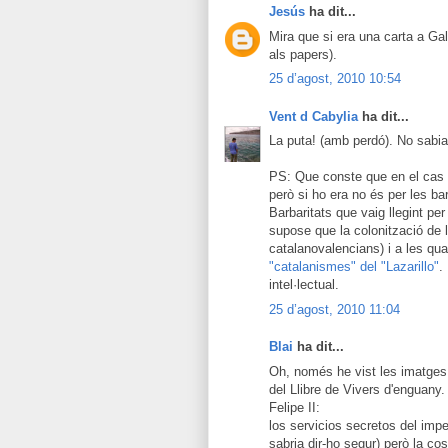
Jesús
ha dit...
Mira que si era una carta a Gal
als papers).
25 d’agost, 2010 10:54
Vent d Cabylia
ha dit...
La puta! (amb perdó). No sabi
PS: Que conste que en el cas c
però si ho era no és per les ba
Barbaritats que vaig llegint pe
supose que la colonització de 
catalanovalencians) i a les q
"catalanismes" del "Lazarillo"
.
intel·lectual.
25 d’agost, 2010 11:04
Blai
ha dit...
Oh, només he vist les imatges 
del Llibre de Vivers d'enguany. 
Felipe II:
los servicios secretos del imp
sabria dir-ho segur) però la c