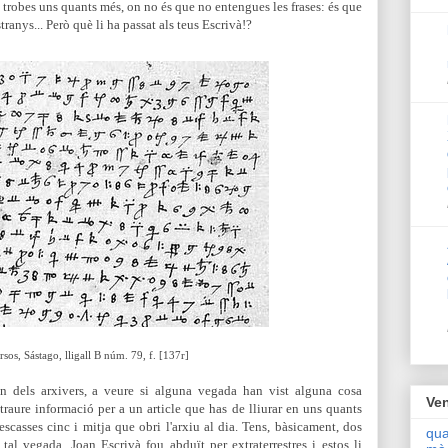
t, trobes uns quants més, on no és que no entengues les frases: és que
tranys... Però què li ha passat als teus Escrivà!?
os, Sástago, lligall B núm. 79, f. [137r]
un dels arxivers, a veure si alguna vegada han vist alguna cosa
Ven
traure informació per a un article que has de lliurar en uns quants
escasses cinc i mitja que obri l'arxiu al dia. Tens, bàsicament, dos
qua
al vegada, Joan Escrivà fou abduït per extraterrestres i estos li