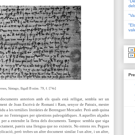
"De
del
"Va
"El
val
Pre
sos, Sástago, lligall B núm. 79, f. [74r]
ocuments anteriors amb els quals està relligat, sembla ser un
ament de Joan Escrivà de Romaní i Ram, senyor de Patraix, mestre
idu a les tertúlies literàries de Berenguer Mercader. Però amb quina
que no l'entengues per qüestions paleogràfiques. A aquelles alçades
 per a entendre la lletra dels documents. Tampoc sembla que siga
rectament, pareix una llengua que no existeix. No entens res. Pegues
plicació, però trobes un altre document similar. I un altre, i un altre,