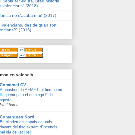
l Sénia al Segura. Breu història
s valencians" (2018)
lència no s'acaba mai" (2017)
s valencians, des de quan són
encians?" (2016)
msa en valencià
Comarcal CV
Pronóstico de AEMET: el tiempo en
Requena para el domingo 9 de
agosto
Fa 2 hores
Comarques Nord
Es blinden els espais naturals
davant del risc extrem d’incendis
pel dia de l’eclipsi