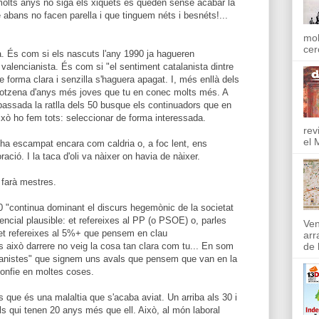
molts anys no siga els xiquets es queden sense acabar la
abans no facen parella i que tinguem néts i besnéts!...
mol
cer
. És com si els nascuts l'any 1990 ja hagueren
valencianista. És com si "el sentiment catalanista dintre
e forma clara i senzilla s'haguera apagat. I, més enllà dels
dotzena d'anys més joves que tu en conec molts més. A
 passada la ratlla dels 50 busque els continuadors que en
Això ho fem tots: seleccionar de forma interessada.
rev
el 
s'ha escampat encara com caldria o, a foc lent, ens
ió. I la taca d'oli va nàixer on havia de nàixer.
 farà mestres.
 "continua dominant el discurs hegemònic de la societat
encial plausible: et refereixes al PP (o PSOE) o, parles
Ven
 et refereixes al 5%+ que pensem en clau
arr
s això darrere no veig la cosa tan clara com tu... En som
de l
cianistes" que signem uns avals que pensem que van en la
confie en moltes coses.
 que és una malaltia que s'acaba aviat. Un arriba als 30 i
 els qui tenen 20 anys més que ell. Això, al món laboral