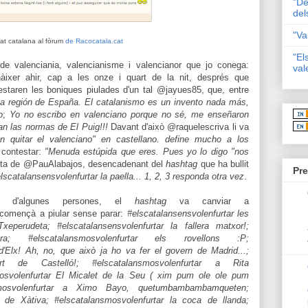
"De
del
"Va
tat catalana al fòrum
de Racocatala.cat
"El
e valenciania, valencianisme i valencianor que jo conega:
val
nàixer ahir, cap a les onze i quart de la nit, després que
staren les boniques piulades d'un tal @jayues85, que, entre
uta región de España. El catalanismo es un invento nada más,
o
;
Yo no escribo en valenciano porque no sé, me enseñaron
an las normas de El Puig!!!
Davant d'això @raquelescriva li va
n quitar el valenciano" en castellano. define mucho a los
a contestar:
"
Menuda estúpida que eres. Pues yo lo digo "nos
sta de @PauAlabajos, desencadenant del
hashtag
que ha bullit
Pre
lscatalansensvolenfurtar la paella... 1, 2, 3 responda otra vez
.
ió d'algunes persones, el
hashtag
va canviar a
 començà a piular sense parar:
#elscatalansensvolenfurtar les
Txeperudeta; #elscatalansensvolenfurtar la fallera matxor!;
bufera; #elscatalansmosvolenfurtar els rovellons :P;
'Elx! Ah, no, que això ja ho va fer el govern de Madrid...;
oport de Castelló!; #elscatalansmosvolenfurtar a Rita
smosvolenfurtar El Micalet de la Seu ( xim pum ole ole pum
mosvolenfurtar a Ximo Bayo, quetumbambambamqueten;
a" de Xàtiva; #elscatalansmosvolenfurtar la coca de llanda;