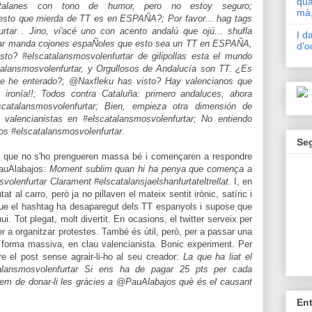
qua
catalanes con tono de humor, pero no estoy seguro;
mà,
 esto que mierda de TT es en ESPAÑA?; Por favor... hag tags
ar . Jino, vi'acé uno con acento andalú que ojú... shufla
I d
rtar manda cojones espaÑoles que esto sea un TT en ESPAÑA,
d'o
o? #elscatalansmosvolenfurtar de gilipollas esta el mundo
talansmosvolenfurtar, y Orgullosos de Andalucía son TT. ¿Es
me he enterado?; @Naxfleku has visto? Hay valencianos que
ironía!!;
Todos contra Cataluña: primero andaluces, ahora
catalansmosvolenfurtar; Bien, empieza otra dimensión de
valencianistas en #elscatalansmosvolenfurtar; No entiendo
os #elscatalansmosvolenfurtar
.
Se
ans que no s'ho prengueren massa bé i començaren a respondre
PauAlabajos:
Moment sublim quan hi ha penya que comença a
volenfurtar Clarament #elscatalansjaelshanfurtateltrellat
. I, en
at al carro, però ja no pillaven el mateix sentit irònic, satíric i
ns que el hashtag ha desaparegut dels TT espanyols i supose que
hui. Tot plegat, molt divertit. En ocasions, el twitter serveix per
 a organitzar protestes. També és útil, però, per a passar una
e forma massiva, en clau valencianista. Bonic experiment. Per
e el post sense agrair-li-ho al seu creador:
La que ha liat el
talansmosvolenfurtar Si ens ha de pagar 25 pts per cada
uríem de donar-li les gràcies a @PauAlabajos què és el causant
En