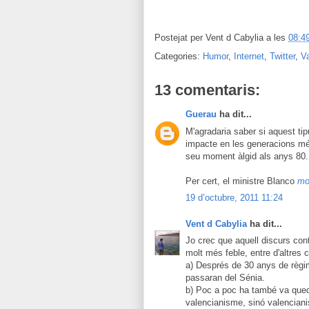
Postejat per
Vent d Cabylia
a les
08:4
Categories:
Humor
,
Internet
,
Twitter
,
V
13 comentaris:
Guerau
ha dit...
M'agradaria saber si aquest tip
impacte en les generacions més
seu moment àlgid als anys 80.
Per cert, el ministre Blanco
mo
19 d’octubre, 2011 11:24
Vent d Cabylia
ha dit...
Jo crec que aquell discurs cont
molt més feble, entre d'altres 
a) Després de 30 anys de règi
passaran del Sénia.
b) Poc a poc ha també va qued
valencianisme, sinó valenciani