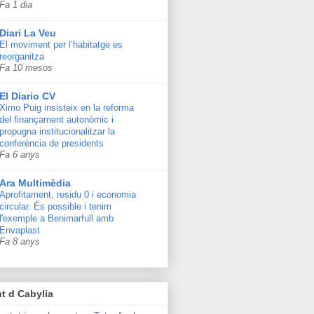
Fa 1 dia
Diari La Veu
El moviment per l’habitatge es
reorganitza
Fa 10 mesos
El Diario CV
Ximo Puig insisteix en la reforma
del finançament autonòmic i
propugna institucionalitzar la
conferència de presidents
Fa 6 anys
Ara Multimèdia
Aprofitament, residu 0 i economia
circular. És possible i tenim
l'exemple a Benimarfull amb
Envaplast
Fa 8 anys
t d Cabylia