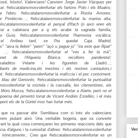
José, hòstio!; Valencians! Canviem Jorge Javier Vázquez per
r; #elscatalansmosvolenfurtar els fartons Polo i els Muakis;
 de l'ebro; #elscatalansmosvolenfurtar a Rosita Amores;
r Pirotècnic...; #elscatalansmosvolenfurtar la marina alta;
elscatalansmosvolenfurtar el penyal d'Ifach (o això eren els
urtar a calatrava per a q els acabe la sagrada familia;
o Guia; #elscatalansmosvolenfurtar l'harmonia vocàlica;
ncaixa! Arribeu tard, se l'ha quedat Caja Madrid;
" "aiva la llebre" "peim" "açò u pague jo" "ira este que flipat"
 ...; #elscatalansmosvolenfurtar el "ves a fer la mà";
Tonet de l'Alqueria Blanca, recollons pandereta!;
s saladitos Velarte i les figuretes de Lladró...;
diants de medicina,els mestres i els nostres cantautors,i
 lot; #elscatalansmosvolenfurtar la malíccia i el poc coniximent;
t blau del Genovés; #elscatalansmosvolenfurtar la puntualitat
osvolenfurtar la mistela i la cassalla, les clementines, els
al Moro Mussa; #elscatalansmosvolenfurtar a Alarte, però no el
 poema del pimentó torrat de Vicent Andrés Estellés;
i
el
més
però els de la Gürtel mos han furtat més.
ue va passar ahir. Semblava com si tots els valencians
uérem piulant això. Una veritable bogeria, que va convertir
vant la qual cosa començaren les primeres reaccions dels que
Ven
cia d'alguns i la curiositat d'altres:
#elscatalansmosvolenfurtar
irónicamente.; Creo que #elscatalansmosvolenfurtar es un