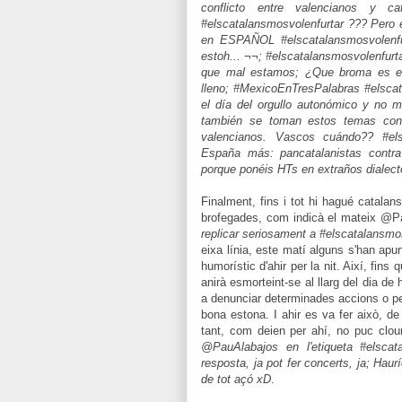
conflicto entre valencianos y 
#elscatalansmosvolenfurtar ??? Pero
en ESPAÑOL #elscatalansmosvolenfurt
estoh... ¬¬; #elscatalansmosvolenfu
que mal estamos; ¿Que broma es est
lleno; #MexicoEnTresPalabras #elsca
el día del orgullo autonómico y no 
también se toman estos temas con 
valencianos. Vascos cuándo?? #els
España más: pancatalanistas contra 
porque ponéis HTs en extraños dialect
Finalment, fins i tot hi hagué catal
brofegades, com indicà el mateix @
replicar seriosament a #elscatalansmos
eixa línia, este matí alguns s'han apunt
humorístic d'ahir per la nit. Així, fi
anirà esmorteint-se al llarg del dia de 
a denunciar determinades accions o per
bona estona. I ahir es va fer això, d
tant, com deien per ahí, no puc clour
@PauAlabajos en l'etiqueta #elsca
resposta, ja pot fer concerts, ja; Ha
de tot açó xD
.