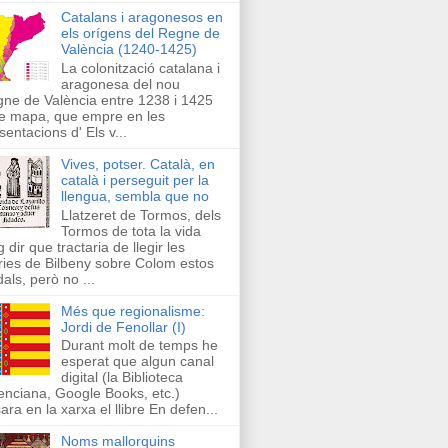
Catalans i aragonesos en
els orígens del Regne de
València (1240-1425)
La colonització catalana i
aragonesa del nou
ne de València entre 1238 i 1425
e mapa, que empre en les
sentacions d' Els v...
Vives, potser. Català, en
català i perseguit per la
llengua, sembla que no
Llatzeret de Tormos, dels
Tormos de tota la vida
g dir que tractaria de llegir les
ries de Bilbeny sobre Colom estos
als, però no ...
Més que regionalisme:
Jordi de Fenollar (I)
Durant molt de temps he
esperat que algun canal
digital (la Biblioteca
enciana, Google Books, etc.)
ara en la xarxa el llibre En defen...
Noms mallorquins