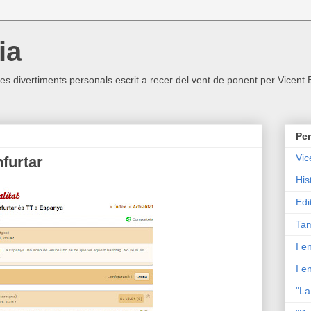
ia
ltres divertiments personals escrit a recer del vent de ponent per Vicent
Per
Vic
furtar
His
Edi
Tam
I e
I e
"La