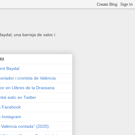
 Baydal, una barreja de xaloc i
fil
ent Baydal
toriador i cronista de València
tor en Llibres de la Drassana
bé estic en Twitter
n Facebook
n Instagram
 València contada" (2020)