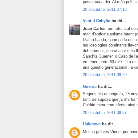
passa cada dia. Al món políti
20 d’octubre, 2011 07:18
Vent d Cabylia
ha dit...
Joan-Carles
, em referia al co
molt d'anticatalanisme latent (d
D'altra banda, quan parle de la
les ideologies dominants llavor
del moment, sense anar més llu
Sanchis Guarner, o Casp de l'al
en tenen entre 60 i 70... La re
una qüestió generacional i això
20 d’octubre, 2011 09:20
Guerau
ha dit...
Segons els demògrafs, 25 anys 
tant, se suposa que ja n'hi ha
Caldria mirar com afecta això a
20 d’octubre, 2011 09:37
Unknown
ha dit...
Moltes gràcies Vicent per have