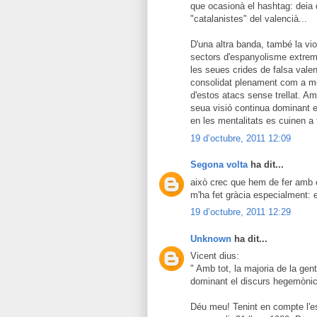
que ocasionà el hashtag: deia q
"catalanistes" del valencià...
D'una altra banda, també la vi
sectors d'espanyolisme extre
les seues crides de falsa valen
consolidat plenament com a mo
d'estos atacs sense trellat. Amb
seua visió continua dominant e
en les mentalitats es cuinen a f
19 d’octubre, 2011 12:09
Segona volta
ha dit...
això crec que hem de fer amb e
m'ha fet gràcia especialment: e
19 d’octubre, 2011 12:29
Unknown
ha dit...
Vicent dius:
" Amb tot, la majoria de la gen
dominant el discurs hegemònic 
Déu meu! Tenint en compte l'es