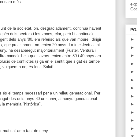
c encara més.
exp
Coo
njunt de la societat, on, desgraciadament, continua havent
PO
epén dels sectors i les zones, clar, però hi continua).
►
 gent dels anys '80, em referisc als que van moure i dirigir
s, que precisament no tenien 20 anys. La intel·lectualitat
►
ny, ha desaparegut majoritàriament (Fuster, Ventura i
►
tra banda). I els que llavors tenien entre 30 i 40 anys ara
solució de conflictes (siga en el sentit que siga) és també
►
, vulguem o no, és lent. Salut!
►
►
►
és el temps necessari per a un relleu generacional. Per
►
 hagut des dels anys 80 un canvi, almenys generacional.
►
 la memòria "històrica".
►
►
►
r matisat amb tant de seny.
▼