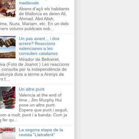
medievals
Abans d'açò els habitants
de Mallorca es deien Ali,
Ahmad, Abd Allah,
ima, Nuza, Mariam, etc. En un dels
mers volums publicats sob...
Un pas avant... i dos
arrere? Reaccions
valencianes a les
consultes catalanes
Mirador de Bellveret,
iva (Foto de Joanot ) Les reaccions
a consulta per la independència de
alunya duta a terme a Arenys de
t f...
Un altre punt
Valencia at the end of
time , Jim Murphy Hui
pose un altre punt.
Espere que punt i seguit,
com a molt, punt i a banda. Com ja
g fer qu...
La segona etapa de la
revista "Lletraferit"