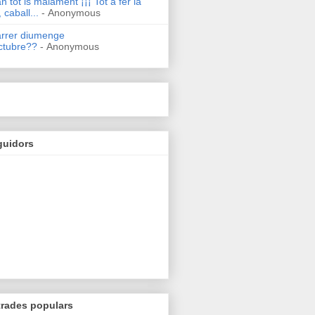
n tot is malament ¡¡¡ Tot a fer la
 caball...
- Anonymous
arrer diumenge
ctubre??
- Anonymous
guidors
trades populars