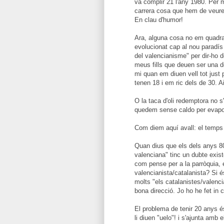
va complir 21 l'any 1980. Per 
carrera cosa que hem de veure 
En clau d'humor!
Ara, alguna cosa no em quadra
evolucionat cap al nou paradís 
del valencianisme" per dir-ho d
meus fills que deuen ser una 
mi quan em diuen vell tot just
tenen 18 i em ric dels de 30. 
O la taca d'oli redemptora no 
quedem sense caldo per evaporac
Com diem aquí avall: el temps
Quan dius que els dels anys 80
valenciana" tinc un dubte exist
com pense per a la parròquia,
valencianista/catalanista? Si é
molts "els catalanistes/valen
bona direcció. Jo ho he fet in 
El problema de tenir 20 anys és
li diuen "uelo"! i s'ajunta amb