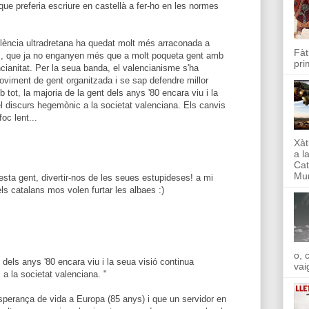
ue preferia escriure en castellà a fer-ho en les normes
olència ultradretana ha quedat molt més arraconada a
Fàt
m, que ja no enganyen més que a molt poqueta gent amb
pri
cianitat. Per la seua banda, el valencianisme s'ha
viment de gent organitzada i se sap defendre millor
 tot, la majoria de la gent dels anys '80 encara viu i la
l discurs hegemònic a la societat valenciana. Els canvis
oc lent...
Xàt
a l
Cat
Mun
sta gent, divertir-nos de les seues estupideses! a mi
ls catalans mos volen furtar les albaes :)
o, 
t dels anys '80 encara viu i la seua visió continua
vai
a la societat valenciana. "
perança de vida a Europa (85 anys) i que un servidor en