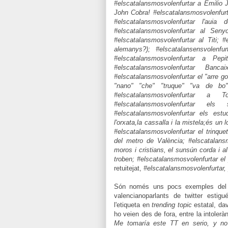
#elscatalansmosvolenfurtar a Emilio 
John Cobra! #elscatalansmosvolenfurta
#elscatalansmosvolenfurtar l'auia
#elscatalansmosvolenfurtar al Senyo
#elscatalansmosvolenfurtar al Titi; #
alemanys?); #elscatalansensvolenf
#elscatalansmosvolenfurtar a Pepit
#elscatalansmosvolenfurtar Ba
#elscatalansmosvolenfurtar el "arre gos
"nano" "che" "truque" "va de bo"
#elscatalansmosvolenfurtar a 
#elscatalansmosvolenfurtar el
#elscatalansmosvolenfurtar els estu
l'orxata,la cassalla i la mistela;és un
#elscatalansmosvolenfurtar el trinque
del metro de València; #elscatalansm
moros i cristians, el sunsún corda i 
troben; #elscatalansmosvolenfurtar el
retuitejat,
#elscatalansmosvolenfurtar, 
Són només uns pocs exemples del q
valencianoparlants de twitter estig
l'etiqueta en
trending topic
estatal, da
ho veien des de fora, entre la intoleràn
Me tomaría este TT en serio, y no 