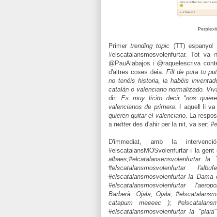
Perplexi
Primer
trending topic
(TT) espanyol d
#elscatalansmosvolenfurtar. Tot va 
@PauAlabajos i @raquelescriva conte
d'altres coses deia:
Fill de puta tu p
no tenéis historia, la habéis inventad
catalán o valenciano normalizado. Viv
dir:
Es muy lícito decir "nos quiere
valencianos de primera
. I aquell li v
quieren quitar el valenciano
. La respo
a
twitter
des d'ahir per la nit, va ser:
#e
D'immediat, amb la intervenc
#elscatalansMOSvolenfurtar i la gent
albaes;#elcatalansensvolenfurtar la 
#elscatalansmosvolenfurtar l'al
#elscatalansmosvolenfurtar la Dama d
#elscatalansmosvolenfurtar l'aer
Barberà...Ojala, Ojala; #elscatalan
catapum meeeec ); #elscatalans
#elscatalansmosvolenfurtar la "plai