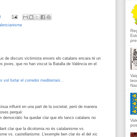
9
alencianisme
Reg
Est
pre
us de discurs victimista envers els catalans encara té un
 joves, que no han viscut la Batalla de València en el
Vai
s vol furtar
el corredor mediterrani...
teo
Nad
inua influint en una part de la societat, però de manera
coses perquè:
m democràtic ha quedar clar que els tancs catalans no
Val
pos
ant clar que la dicotomia no és catalanisme vs.
sme vs. castellanisme. L'exemple ben clar és el del xic