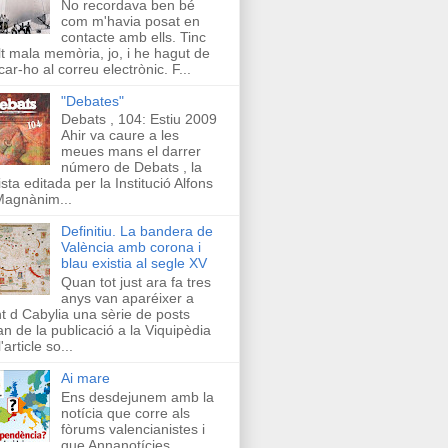
No recordava ben bé
com m'havia posat en
contacte amb ells. Tinc
t mala memòria, jo, i he hagut de
car-ho al correu electrònic. F...
"Debates"
Debats , 104: Estiu 2009
Ahir va caure a les
meues mans el darrer
número de Debats , la
ista editada per la Institució Alfons
Magnànim...
Definitiu. La bandera de
València amb corona i
blau existia al segle XV
Quan tot just ara fa tres
anys van aparéixer a
t d Cabylia una sèrie de posts
an de la publicació a la Viquipèdia
'article so...
Ai mare
Ens desdejunem amb la
notícia que corre als
fòrums valencianistes i
que Annanotícies