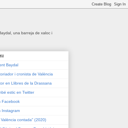
 Baydal, una barreja de xaloc i
fil
ent Baydal
toriador i cronista de València
tor en Llibres de la Drassana
bé estic en Twitter
n Facebook
n Instagram
 València contada" (2020)