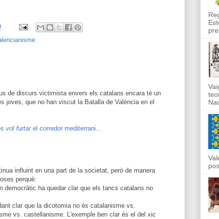
Reg
Est
9
pre
alencianisme
Vai
us de discurs victimista envers els catalans encara té un
teo
 joves, que no han viscut la Batalla de València en el
Nad
s vol furtar
el corredor mediterrani...
Val
pos
inua influint en una part de la societat, però de manera
coses perquè:
m democràtic ha quedar clar que els tancs catalans no
ant clar que la dicotomia no és catalanisme vs.
sme vs. castellanisme. L'exemple ben clar és el del xic