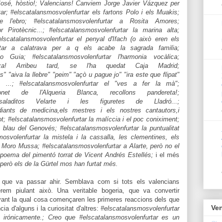
José, hòstio!; Valencians! Canviem Jorge Javier Vázquez per
r; #elscatalansmosvolenfurtar els fartons Polo i els Muakis;
 de l'ebro; #elscatalansmosvolenfurtar a Rosita Amores;
r Pirotècnic...; #elscatalansmosvolenfurtar la marina alta;
elscatalansmosvolenfurtar el penyal d'Ifach (o això eren els
urtar a calatrava per a q els acabe la sagrada familia;
o Guia; #elscatalansmosvolenfurtar l'harmonia vocàlica;
ncaixa! Arribeu tard, se l'ha quedat Caja Madrid;
" "aiva la llebre" "peim" "açò u pague jo" "ira este que flipat"
 ...; #elscatalansmosvolenfurtar el "ves a fer la mà";
Tonet de l'Alqueria Blanca, recollons pandereta!;
s saladitos Velarte i les figuretes de Lladró...;
diants de medicina,els mestres i els nostres cantautors,i
 lot; #elscatalansmosvolenfurtar la malíccia i el poc coniximent;
t blau del Genovés; #elscatalansmosvolenfurtar la puntualitat
osvolenfurtar la mistela i la cassalla, les clementines, els
al Moro Mussa; #elscatalansmosvolenfurtar a Alarte, però no el
 poema del pimentó torrat de Vicent Andrés Estellés;
i
el
més
però els de la Gürtel mos han furtat més.
ue va passar ahir. Semblava com si tots els valencians
uérem piulant això. Una veritable bogeria, que va convertir
vant la qual cosa començaren les primeres reaccions dels que
Ven
cia d'alguns i la curiositat d'altres:
#elscatalansmosvolenfurtar
irónicamente.; Creo que #elscatalansmosvolenfurtar es un