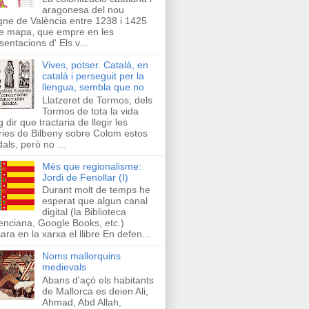
aragonesa del nou
ne de València entre 1238 i 1425
e mapa, que empre en les
sentacions d' Els v...
Vives, potser. Català, en
català i perseguit per la
llengua, sembla que no
Llatzeret de Tormos, dels
Tormos de tota la vida
g dir que tractaria de llegir les
ries de Bilbeny sobre Colom estos
als, però no ...
Més que regionalisme:
Jordi de Fenollar (I)
Durant molt de temps he
esperat que algun canal
digital (la Biblioteca
enciana, Google Books, etc.)
ara en la xarxa el llibre En defen...
Noms mallorquins
medievals
Abans d'açò els habitants
de Mallorca es deien Ali,
Ahmad, Abd Allah,