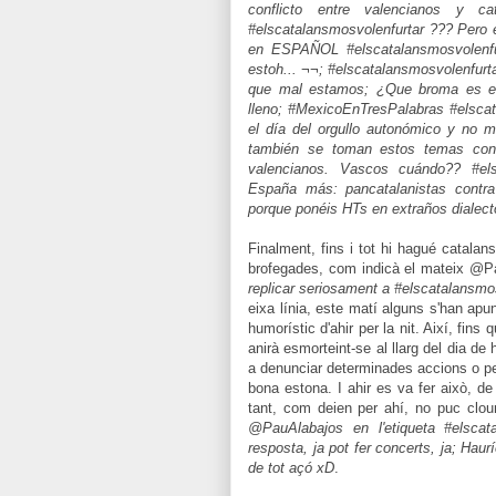
conflicto entre valencianos y 
#elscatalansmosvolenfurtar ??? Pero
en ESPAÑOL #elscatalansmosvolenfurt
estoh... ¬¬; #elscatalansmosvolenfu
que mal estamos; ¿Que broma es est
lleno; #MexicoEnTresPalabras #elsca
el día del orgullo autonómico y no 
también se toman estos temas con 
valencianos. Vascos cuándo?? #els
España más: pancatalanistas contra 
porque ponéis HTs en extraños dialect
Finalment, fins i tot hi hagué catal
brofegades, com indicà el mateix @
replicar seriosament a #elscatalansmos
eixa línia, este matí alguns s'han apunt
humorístic d'ahir per la nit. Així, fi
anirà esmorteint-se al llarg del dia de 
a denunciar determinades accions o per
bona estona. I ahir es va fer això, d
tant, com deien per ahí, no puc clour
@PauAlabajos en l'etiqueta #elsca
resposta, ja pot fer concerts, ja; Ha
de tot açó xD
.