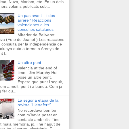
ima, Nuza, Mariam, etc. En un dels
mers volums publicats sob...
Un pas avant... i dos
arrere? Reaccions
valencianes a les
consultes catalanes
Mirador de Bellveret,
iva (Foto de Joanot ) Les reaccions
a consulta per la independència de
alunya duta a terme a Arenys de
t f...
Un altre punt
Valencia at the end of
time , Jim Murphy Hui
pose un altre punt.
Espere que punt i seguit,
com a molt, punt i a banda. Com ja
g fer qu...
La segona etapa de la
revista "Lletraferit"
No recordava ben bé
com m'havia posat en
contacte amb ells. Tinc
t mala memòria, jo, i he hagut de
car-ho al correu electrònic. F...