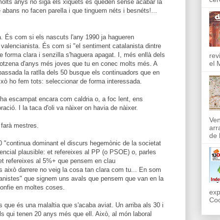
molts anys no siga els xiquets es queden sense acabar la
abans no facen parella i que tinguem néts i besnéts!...
. És com si els nascuts l'any 1990 ja hagueren
valencianista. És com si "el sentiment catalanista dintre
e forma clara i senzilla s'haguera apagat. I, més enllà dels
rev
el 
dotzena d'anys més joves que tu en conec molts més. A
 passada la ratlla dels 50 busque els continuadors que en
Això ho fem tots: seleccionar de forma interessada.
s'ha escampat encara com caldria o, a foc lent, ens
ió. I la taca d'oli va nàixer on havia de nàixer.
Ven
 farà mestres.
arr
de l
 "continua dominant el discurs hegemònic de la societat
encial plausible: et refereixes al PP (o PSOE) o, parles
 et refereixes al 5%+ que pensem en clau
s això darrere no veig la cosa tan clara com tu... En som
cianistes" que signem uns avals que pensem que van en la
confie en moltes coses.
exp
Coo
 que és una malaltia que s'acaba aviat. Un arriba als 30 i
 els qui tenen 20 anys més que ell. Això, al món laboral