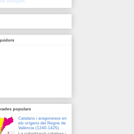
stà carregant...
guidors
trades populars
Catalans i aragonesos en
els orígens del Regne de
València (1240-1425)
La colonització catalana i