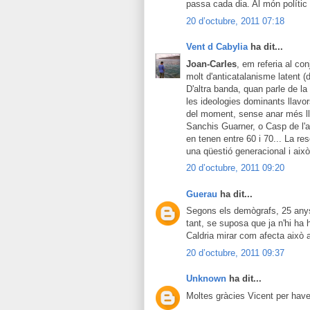
passa cada dia. Al món políti
20 d’octubre, 2011 07:18
Vent d Cabylia
ha dit...
Joan-Carles
, em referia al co
molt d'anticatalanisme latent (d
D'altra banda, quan parle de la
les ideologies dominants llavor
del moment, sense anar més llu
Sanchis Guarner, o Casp de l'al
en tenen entre 60 i 70... La re
una qüestió generacional i això
20 d’octubre, 2011 09:20
Guerau
ha dit...
Segons els demògrafs, 25 anys 
tant, se suposa que ja n'hi ha
Caldria mirar com afecta això a
20 d’octubre, 2011 09:37
Unknown
ha dit...
Moltes gràcies Vicent per have