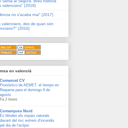
l Sénia al Segura. Breu història
s valencians" (2018)
lència no s'acaba mai" (2017)
s valencians, des de quan són
encians?" (2016)
msa en valencià
Comarcal CV
Pronóstico de AEMET: el tiempo en
Requena para el domingo 9 de
agosto
Fa 2 hores
Comarques Nord
Es blinden els espais naturals
davant del risc extrem d’incendis
pel dia de l’eclipsi