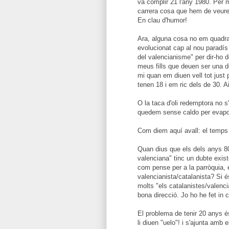
va complir 21 l'any 1980. Per 
carrera cosa que hem de veure 
En clau d'humor!
Ara, alguna cosa no em quadra
evolucionat cap al nou paradís 
del valencianisme" per dir-ho d
meus fills que deuen ser una 
mi quan em diuen vell tot just
tenen 18 i em ric dels de 30. 
O la taca d'oli redemptora no 
quedem sense caldo per evaporac
Com diem aquí avall: el temps
Quan dius que els dels anys 80
valenciana" tinc un dubte exist
com pense per a la parròquia,
valencianista/catalanista? Si é
molts "els catalanistes/valen
bona direcció. Jo ho he fet in 
El problema de tenir 20 anys és
li diuen "uelo"! i s'ajunta amb