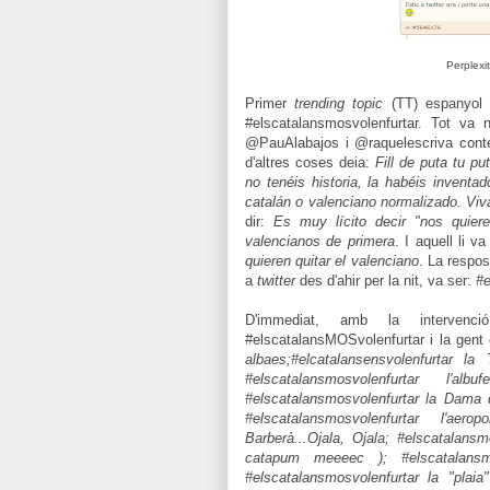
Perplexi
Primer
trending topic
(TT) espanyol d
#elscatalansmosvolenfurtar. Tot va 
@PauAlabajos i @raquelescriva conte
d'altres coses deia:
Fill de puta tu p
no tenéis historia, la habéis inventad
catalán o valenciano normalizado. Viv
dir:
Es muy lícito decir "nos quiere
valencianos de primera
. I aquell li v
quieren quitar el valenciano
. La respo
a
twitter
des d'ahir per la nit, va ser:
#e
D'immediat, amb la intervenc
#elscatalansMOSvolenfurtar i la gent
albaes;#elcatalansensvolenfurtar la 
#elscatalansmosvolenfurtar l'al
#elscatalansmosvolenfurtar la Dama d
#elscatalansmosvolenfurtar l'aer
Barberà...Ojala, Ojala; #elscatalan
catapum meeeec ); #elscatalans
#elscatalansmosvolenfurtar la "plai