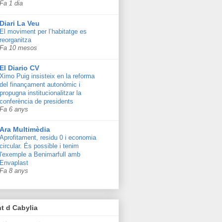
Fa 1 dia
Diari La Veu
El moviment per l’habitatge es
reorganitza
Fa 10 mesos
El Diario CV
Ximo Puig insisteix en la reforma
del finançament autonòmic i
propugna institucionalitzar la
conferència de presidents
Fa 6 anys
Ara Multimèdia
Aprofitament, residu 0 i economia
circular. És possible i tenim
l'exemple a Benimarfull amb
Envaplast
Fa 8 anys
t d Cabylia