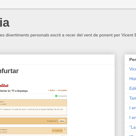
ia
ltres divertiments personals escrit a recer del vent de ponent per Vicent
Per
Vic
furtar
His
Edi
Tam
I e
I e
"La