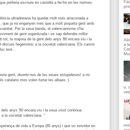
Fàt
ue preferia escriure en castellà a fer-ho en les normes
pri
olència ultradretana ha quedat molt més arraconada a
m, que ja no enganyen més que a molt poqueta gent amb
cianitat. Per la seua banda, el valencianisme s'ha
viment de gent organitzada i se sap defendre millor
 tot, la majoria de la gent dels anys '80 encara viu i la
Xàt
a l
l discurs hegemònic a la societat valenciana. Els canvis
Cat
oc lent...
Mun
sta gent, divertir-nos de les seues estupideses! a mi
ls catalans mos volen furtar les albaes :)
o, 
vai
t dels anys '80 encara viu i la seua visió continua
a la societat valenciana. "
mol
perança de vida a Europa (85 anys) i que un servidor en
cer