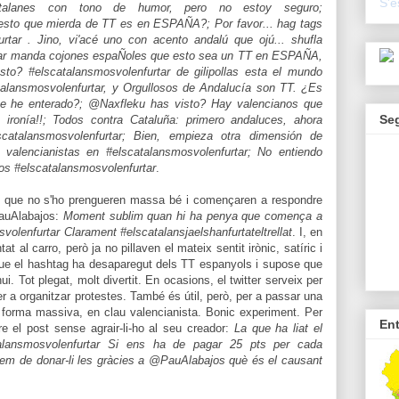
S'e
catalanes con tono de humor, pero no estoy seguro;
 esto que mierda de TT es en ESPAÑA?; Por favor... hag tags
ar . Jino, vi'acé uno con acento andalú que ojú... shufla
rtar manda cojones espaÑoles que esto sea un TT en ESPAÑA,
o? #elscatalansmosvolenfurtar de gilipollas esta el mundo
talansmosvolenfurtar, y Orgullosos de Andalucía son TT. ¿Es
me he enterado?; @Naxfleku has visto? Hay valencianos que
Se
ironía!!;
Todos contra Cataluña: primero andaluces, ahora
catalansmosvolenfurtar; Bien, empieza otra dimensión de
valencianistas en #elscatalansmosvolenfurtar; No entiendo
os #elscatalansmosvolenfurtar
.
ans que no s'ho prengueren massa bé i començaren a respondre
PauAlabajos:
Moment sublim quan hi ha penya que comença a
volenfurtar Clarament #elscatalansjaelshanfurtateltrellat
. I, en
at al carro, però ja no pillaven el mateix sentit irònic, satíric i
ns que el hashtag ha desaparegut dels TT espanyols i supose que
hui. Tot plegat, molt divertit. En ocasions, el twitter serveix per
 a organitzar protestes. També és útil, però, per a passar una
e forma massiva, en clau valencianista. Bonic experiment. Per
En
e el post sense agrair-li-ho al seu creador:
La que ha liat el
talansmosvolenfurtar Si ens ha de pagar 25 pts per cada
uríem de donar-li les gràcies a @PauAlabajos què és el causant