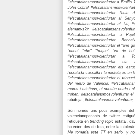
#elscatalansmosvolenfurtar a Emilio 
John Cobra! #elscatalansmosvolenfurta
#elscatalansmosvolenfurtar l'auia
#elscatalansmosvolenfurtar al Senyo
#elscatalansmosvolenfurtar al Titi; #
alemanys?); #elscatalansensvolenf
#elscatalansmosvolenfurtar a Pepit
#elscatalansmosvolenfurtar Ba
#elscatalansmosvolenfurtar el "arre gos
"nano" "che" "truque" "va de bo"
#elscatalansmosvolenfurtar a 
#elscatalansmosvolenfurtar el
#elscatalansmosvolenfurtar els estu
l'orxata,la cassalla i la mistela;és un
#elscatalansmosvolenfurtar el trinque
del metro de València; #elscatalansm
moros i cristians, el sunsún corda i 
troben; #elscatalansmosvolenfurtar el
retuitejat,
#elscatalansmosvolenfurtar, 
Són només uns pocs exemples del q
valencianoparlants de twitter estig
l'etiqueta en
trending topic
estatal, da
ho veien des de fora, entre la intoleràn
Me tomaría este TT en serio, y no 