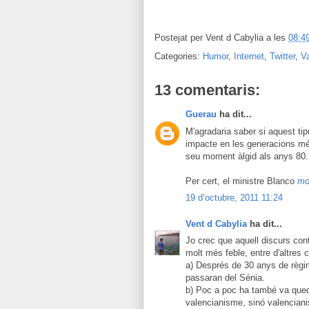
Postejat per
Vent d Cabylia
a les
08:4
Categories:
Humor
,
Internet
,
Twitter
,
V
13 comentaris:
Guerau
ha dit...
M'agradaria saber si aquest tip
impacte en les generacions més
seu moment àlgid als anys 80.
Per cert, el ministre Blanco
mo
19 d’octubre, 2011 11:24
Vent d Cabylia
ha dit...
Jo crec que aquell discurs cont
molt més feble, entre d'altres 
a) Després de 30 anys de règi
passaran del Sénia.
b) Poc a poc ha també va qued
valencianisme, sinó valenciani