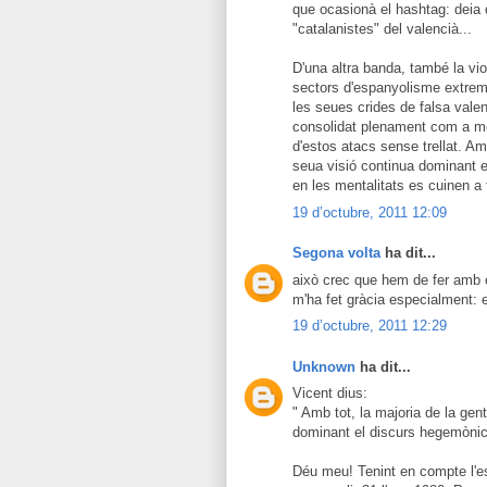
que ocasionà el hashtag: deia q
"catalanistes" del valencià...
D'una altra banda, també la vi
sectors d'espanyolisme extre
les seues crides de falsa valen
consolidat plenament com a mo
d'estos atacs sense trellat. Amb
seua visió continua dominant e
en les mentalitats es cuinen a f
19 d’octubre, 2011 12:09
Segona volta
ha dit...
això crec que hem de fer amb e
m'ha fet gràcia especialment: e
19 d’octubre, 2011 12:29
Unknown
ha dit...
Vicent dius:
" Amb tot, la majoria de la gen
dominant el discurs hegemònic 
Déu meu! Tenint en compte l'es