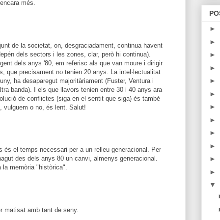
c encara més.
PO
►
►
njunt de la societat, on, desgraciadament, continua havent
epén dels sectors i les zones, clar, però hi continua).
►
 gent dels anys '80, em referisc als que van moure i dirigir
►
s, que precisament no tenien 20 anys. La intel·lectualitat
►
ny, ha desaparegut majoritàriament (Fuster, Ventura i
tra banda). I els que llavors tenien entre 30 i 40 anys ara
►
solució de conflictes (siga en el sentit que siga) és també
►
, vulguem o no, és lent. Salut!
►
►
►
és el temps necessari per a un relleu generacional. Per
 hagut des dels anys 80 un canvi, almenys generacional.
►
 la memòria "històrica".
►
▼
r matisat amb tant de seny.