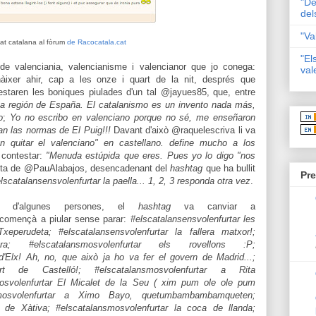
"De
del
"Va
tat catalana al fòrum
de Racocatala.cat
"El
e valenciania, valencianisme i valencianor que jo conega:
val
nàixer ahir, cap a les onze i quart de la nit, després que
staren les boniques piulades d'un tal @jayues85, que, entre
uta región de España. El catalanismo es un invento nada más,
o
;
Yo no escribo en valenciano porque no sé, me enseñaron
an las normas de El Puig!!!
Davant d'això @raquelescriva li va
n quitar el valenciano" en castellano. define mucho a los
a contestar:
"
Menuda estúpida que eres. Pues yo lo digo "nos
sta de @PauAlabajos, desencadenant del
hashtag
que ha bullit
Pre
lscatalansensvolenfurtar la paella... 1, 2, 3 responda otra vez
.
ió d'algunes persones, el
hashtag
va canviar a
 començà a piular sense parar:
#elscatalansensvolenfurtar les
Txeperudeta; #elscatalansensvolenfurtar la fallera matxor!;
bufera; #elscatalansmosvolenfurtar els rovellons :P;
'Elx! Ah, no, que això ja ho va fer el govern de Madrid...;
oport de Castelló!; #elscatalansmosvolenfurtar a Rita
smosvolenfurtar El Micalet de la Seu ( xim pum ole ole pum
mosvolenfurtar a Ximo Bayo, quetumbambambamqueten;
a" de Xàtiva; #elscatalansmosvolenfurtar la coca de llanda;