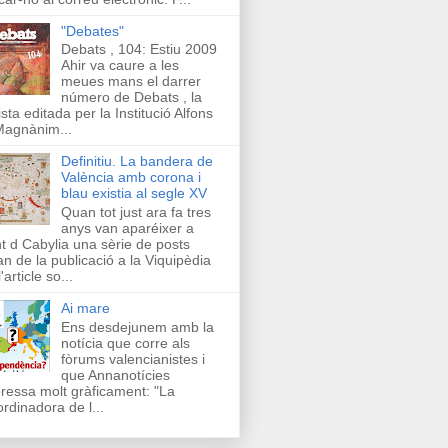
"Debates"
Debats , 104: Estiu 2009
Ahir va caure a les
meues mans el darrer
número de Debats , la
ista editada per la Institució Alfons
Magnànim...
Definitiu. La bandera de
València amb corona i
blau existia al segle XV
Quan tot just ara fa tres
anys van aparéixer a
t d Cabylia una sèrie de posts
an de la publicació a la Viquipèdia
'article so...
Ai mare
Ens desdejunem amb la
notícia que corre als
fòrums valencianistes i
que Annanotícies
ressa molt gràficament: "La
rdinadora de l...