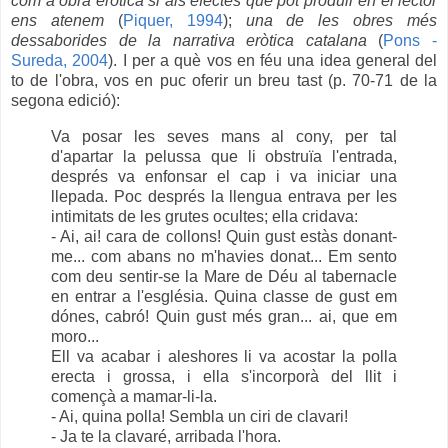
com a obra eròtica si als efectes que pot produir en el lector
ens atenem
(
Piquer, 1994
);
una de les obres més
dessaborides de la narrativa eròtica catalana
(
Pons -
Sureda, 2004
). I per a què vos en féu una idea general del
to de l'obra, vos en puc oferir un breu tast (p. 70-71 de la
segona edició):
Va posar les seves mans al cony, per tal
d'apartar la pelussa que li obstruïa l'entrada,
després va enfonsar el cap i va iniciar una
llepada. Poc després la llengua entrava per les
intimitats de les grutes ocultes; ella cridava:
- Ai, ai! cara de collons! Quin gust estàs donant-
me... com abans no m'havies donat... Em sento
com deu sentir-se la Mare de Déu al tabernacle
en entrar a l'església. Quina classe de gust em
dónes, cabró! Quin gust més gran... ai, que em
moro...
Ell va acabar i aleshores li va acostar la polla
erecta i grossa, i ella s'incorporà del llit i
començà a mamar-li-la.
- Ai, quina polla! Sembla un ciri de clavari!
- Ja te la clavaré, arribada l'hora.