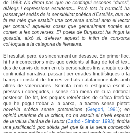
de 1988:
No direm pas que no contingui escenes "dures",
diàlegs i expressions estridents... Però tota la narració ha
passat pel sedàs de la sensibilitat poètica d'Estellés, que no
fa res més que establir una conversa amical amb el lector
per contar-li aquelles coses que generalment només es
conten a les converses. El poeta de Burjassot ha tingut la
gosadia, això sí, d'elevar aquest to íntim de conxorxa
col·loquial a la categoria de literatura
.
El resultat, però, és sincerament un desastre. En primer lloc,
hi ha incorreccions més que evidents al llarg de tot el text,
des de canvis de nom en els personatges fins a ruptures de
continuïtat narrativa, passant per errades lingüístiques o la
barreja constant de formes verbals catalanoorientals amb
altres de valencianes. Sembla com si estiguera escrit a
presses i corregudes, i sense cap mena de cura editorial
posterior. De fet, les poques referències de crítica literària
que he pogut trobar a la xarxa, la tracten sense pietat:
novel·la eròtica sense pretensions
(
Gregori, 1991
);
en
opinió unànime de la crítica, no ha assolit el nivell esperat
de la vàlua literària de l'autor
(
Carbó - Simbor, 1993
);
tindria
una justificació poc sòlida pel que fa a la seua concepció