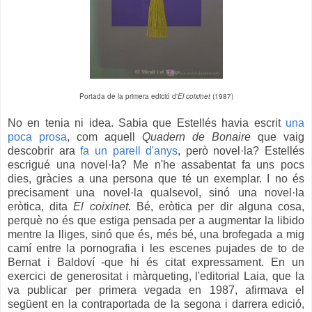
Portada de la primera edició d'
El coixinet
(1987)
No en tenia ni idea. Sabia que Estellés havia escrit
una
poca prosa
, com aquell
Quadern de Bonaire
que vaig
descobrir ara
fa un parell d'anys
, però novel·la? Estellés
escrigué una novel·la? Me n'he assabentat fa uns pocs
dies, gràcies a una persona que té un exemplar. I no és
precisament una novel·la qualsevol, sinó una novel·la
eròtica, dita
El coixinet
. Bé, eròtica per dir alguna cosa,
perquè no és que estiga pensada per a augmentar la libido
mentre la lliges, sinó que és, més bé, una brofegada a mig
camí entre la pornografia i les escenes pujades de to de
Bernat i Baldoví -que hi és citat expressament. En un
exercici de generositat i màrqueting, l'editorial Laia, que la
va publicar per primera vegada en 1987, afirmava el
següent en la contraportada de la segona i darrera edició,