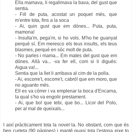
Ella mamava, li regalimava la bava, del gust que
sentia.
- Fill de puta, acostat un poquet més, que
m'entre tota, fins a la soca
- Ai, quin gust que em dónes... Puta, puta,
mamona!
- Insulta'm, pega'm, si ho vols. M'ho he guanyat
perquè sí. Em meresco els teus insults, els teus
blasmes, perquè en sóc molt de puta.
- No parles i mama... Em mates del gust que em
dónes. Allà va... -va fer ell, com si li digués:
Aigua va!...
Sentia que la llet li arribava al cim de la polla.
- Ai, escorre't, escorre't, cabró! que em moro, que
no aguanto més.
Ell es va córrer i va emplenar la boca d'Encarna,
la qual s'ho va engolir prestament.
- Ai, que bo! que tebi, que bo... Licor del Polo,
per al mal de queixals...
I així pràcticament tota la novel·la. No obstant, com que és
ben curteta (90 pàgines) i manté quasi tota l'estona eixe to