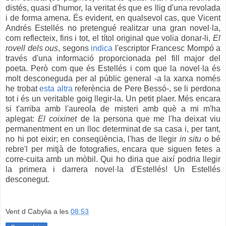
distés, quasi d'humor, la veritat és que es llig d'
una revolada
i
de forma amena. És evident, en qualsevol cas, que Vicent
Andrés Estellés no pretengué realitzar una gran novel·la,
com reflecteix, fins i tot, el títol original que volia donar-li,
El
rovell dels ous
, segons
indica
l'escriptor Francesc Mompó a
través d'una informació proporcionada pel fill major del
poeta. Però com que és Estellés i com que la novel·la és
molt desconeguda per al públic general -a la xarxa només
he trobat
esta altra
referència de Pere Bessó-, se li perdona
tot i és un veritable goig llegir-la. Un petit plaer. Més encara
si t'arriba amb l'aureola de misteri amb què a mi m'ha
aplegat:
El coixinet
de la persona que me l'ha deixat viu
permanentment en un lloc determinat de sa casa i, per tant,
no hi pot eixir; en conseqüència, l'has de llegir
in situ
o bé
rebre'l per mitjà de fotografies, encara que siguen fetes a
corre-cuita amb un mòbil. Qui ho diria que així podria llegir
la primera i darrera novel·la d'Estellés! Un Estellés
desconegut.
Vent d Cabylia
a les
08:53