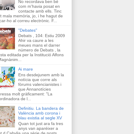
No recordava ben bé
com m'havia posat en
contacte amb ells. Tinc
t mala memòria, jo, i he hagut de
car-ho al correu electrònic. F...
"Debates"
Debats , 104: Estiu 2009
Ahir va caure a les
meues mans el darrer
número de Debats , la
ista editada per la Institució Alfons
Magnànim...
Ai mare
Ens desdejunem amb la
notícia que corre als
fòrums valencianistes i
que Annanotícies
ressa molt gràficament: "La
rdinadora de l...
Definitiu. La bandera de
València amb corona i
blau existia al segle XV
Quan tot just ara fa tres
anys van aparéixer a
t d Cabylia una sèrie de posts