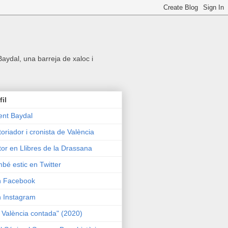
 Baydal, una barreja de xaloc i
fil
ent Baydal
toriador i cronista de València
tor en Llibres de la Drassana
bé estic en Twitter
n Facebook
n Instagram
 València contada" (2020)