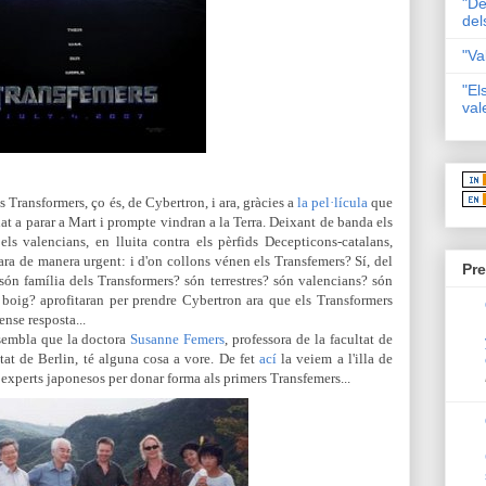
"De
del
"Va
"El
val
s Transformers, ço és, de Cybertron, i ara, gràcies a
la pel·lícula
que
at a parar a Mart i prompte vindran a la Terra. Deixant de banda els
els valencians, en lluita contra els pèrfids Decepticons-catalans,
ara de manera urgent: i d'on collons vénen els Transfemers? Sí, del
Pre
 són família dels Transformers? són terrestres? són valencians? són
ic boig? aprofitaran per prendre Cybertron ara que els Transformers
nse resposta...
sembla que la doctora
Susanne Femers
, professora de la facultat de
at de Berlin, té alguna cosa a vore. De fet
ací
la veiem a l'illa de
experts japonesos per donar forma als primers Transfemers...