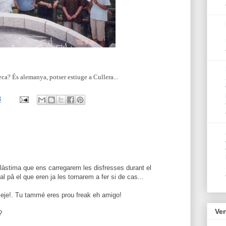
a? És alemanya, potser estiuge a Cullera...
3
làstima que ens carregarem les disfresses durant el
l pâ el que eren ja les tornarem a fer si de cas...
jeje!. Tu tammé eres prou freak eh amigo!
Ven
?