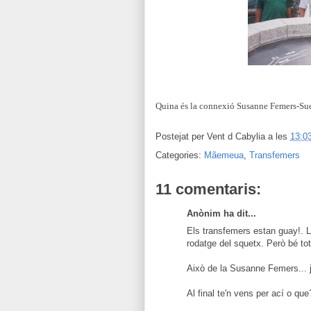
Quina és la connexió Susanne Femers-Suec
Postejat per
Vent d Cabylia
a les
13:0
Categories:
Mãemeua
,
Transfemers
11 comentaris:
Anònim ha dit...
Els transfemers estan guay!. L
rodatge del squetx. Però bé tota
Això de la Susanne Femers... 
Al final te'n vens per ací o que