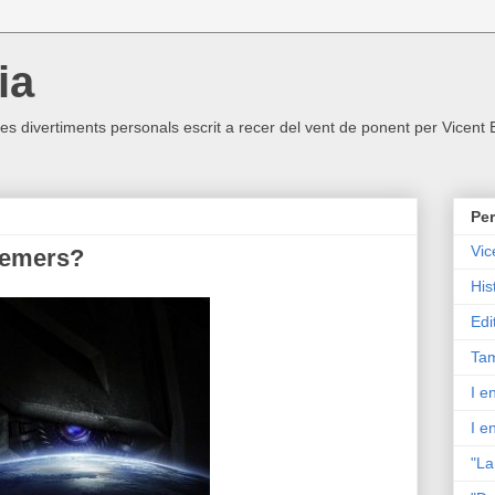
ia
ltres divertiments personals escrit a recer del vent de ponent per Vicent
Per
Vic
femers?
His
Edi
Tam
I e
I e
"La