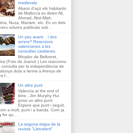
medievals
Abans d'açò els habitants
de Mallorca es deien Ali,
Ahmad, Abd Allah,
ima, Nuza, Mariam, etc. En un dels
mers volums publicats sob...
Un pas avant... i dos
arrere? Reaccions
valencianes a les
consultes catalanes
Mirador de Bellveret,
iva (Foto de Joanot ) Les reaccions
a consulta per la independència de
alunya duta a terme a Arenys de
t f...
Un altre punt
Valencia at the end of
time , Jim Murphy Hui
pose un altre punt.
Espere que punt i seguit,
com a molt, punt i a banda. Com ja
g fer qu...
La segona etapa de la
revista "Lletraferit"