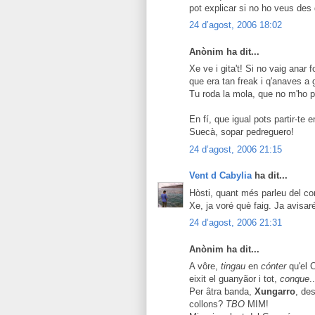
pot explicar si no ho veus des 
24 d’agost, 2006 18:02
Anònim ha dit...
Xe ve i gita't! Si no vaig anar
que era tan freak i q'anaves a
Tu roda la mola, que no m'ho p
En fí, que igual pots partir-te 
Suecà, sopar pedreguero!
24 d’agost, 2006 21:15
Vent d Cabylia
ha dit...
Hòsti, quant més parleu del co
Xe, ja voré què faig. Ja avisa
24 d’agost, 2006 21:31
Anònim ha dit...
A vôre,
tingau
en
cónter
qu'el C
eixit el guanyãor i tot,
conque
..
Per âtra banda,
Xungarro
, de
collons?
TBO
MIM!