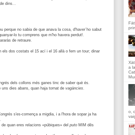
de dins...
Fàt
pri
 fou perque no sabia de que anava la cosa, d'haver´ho sabut
 guanyar-lo tu comprens que m'ho havera perdut!.
araràs de retraure.
en els dos costats el 15 ací i el 16 allà o fem un tour; dinar
Xàt
a l
Cat
Mun
ngrés dels collons més ganes tinc de saber què és.
ré uns dies abans, quan haja tornat de
vagàncies
.
o, 
ongrés s'es-comença a migdia, i a l'hora de sopar ja ha
vai
.
s de quan eres relacions «púbiques» del
puto
MIM dês