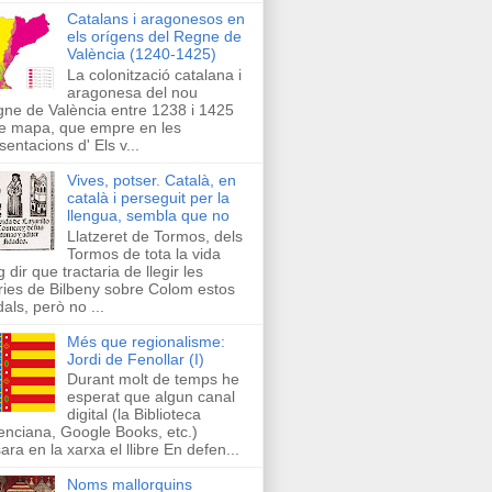
Catalans i aragonesos en
els orígens del Regne de
València (1240-1425)
La colonització catalana i
aragonesa del nou
ne de València entre 1238 i 1425
e mapa, que empre en les
sentacions d' Els v...
Vives, potser. Català, en
català i perseguit per la
llengua, sembla que no
Llatzeret de Tormos, dels
Tormos de tota la vida
g dir que tractaria de llegir les
ries de Bilbeny sobre Colom estos
als, però no ...
Més que regionalisme:
Jordi de Fenollar (I)
Durant molt de temps he
esperat que algun canal
digital (la Biblioteca
enciana, Google Books, etc.)
ara en la xarxa el llibre En defen...
Noms mallorquins