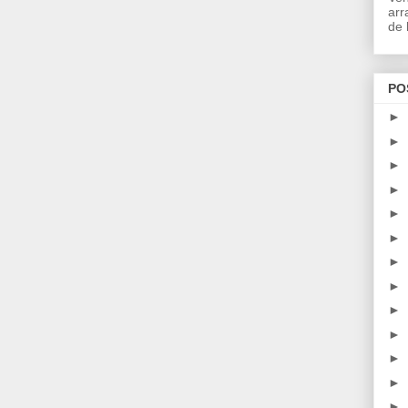
arr
de l
PO
►
►
►
►
►
►
►
►
►
►
►
►
►