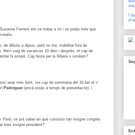
qua
mà,
I d
d'o
 Susanne Femers em va trobar a mi i no podia més que
creatiu.
 de dilluns a dijous, però no tinc mobilitat fora de
xe. Me'n vaig de vacances 10 dies i després, el cap de
mbé hi estaré. Cap festa per la Ribera o similars?
Se
Sens' anar més
llunt
, 'ixe cap de semmana del 16 fan el
V
en
Pedreguer
(encâ estàs a temps de presentar-te), i
é
. Però, se pot saber en què consistix tan insigne congrés
ue eres insigne president?
En