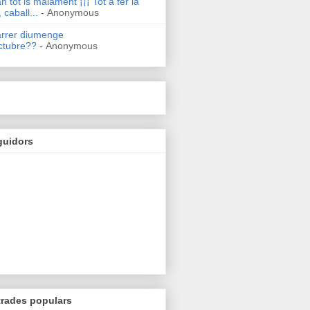
n tot is malament ¡¡¡ Tot a fer la
 caball...
- Anonymous
arrer diumenge
ctubre??
- Anonymous
guidors
trades populars