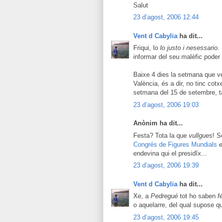
Salut
23 d’agost, 2006 12:44
Vent d Cabylia
ha dit...
Friqui, lo
lo justo i nesessario
.
informar del seu malèfic poder 
Baixe 4 dies la setmana que ve,
València, és a dir, no tinc cot
setmana del 15 de setembre, ta
23 d’agost, 2006 19:03
Anònim ha dit...
Festa? Tota la que
vullgues
! 
Congrés de Figures Mundials
endevina qui el presidîx...
23 d’agost, 2006 19:39
Vent d Cabylia
ha dit...
Xe, a
Pedregué
tot ho saben
f
o aquelarre, del qual supose q
23 d’agost, 2006 19:45