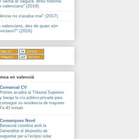
l Sénia al Segura. Breu història
s valencians" (2018)
lència no s'acaba mai" (2017)
s valencians, des de quan són
encians?" (2016)
msa en valencià
Comarcal CV
Potries acudirá al Tribunal Supremo
y baraja la vía público-privada para
conseguir su residencia de mayores
Fa 43 minuts
Comarques Nord
Benassal coordina amb la
Generalitat el dispositiu de
seguretat per a l’eclipsi solar