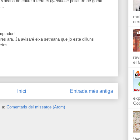
a s'acaba de caure a terra el
pythonesc
pollastre de goma
...
mol
cer
mptador!
res ara. Ja avisaré eixa setmana que jo este dilluns
etes.
rev
el 
Inici
Entrada més antiga
exp
Coo
s a:
Comentaris del missatge (Atom)
Ven