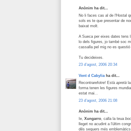
Anònim ha dit...
No li faces cas al de l'Hostal q
sols es te que presentar de n
baixat molt.
A Sueca per eixes dates tens l
lo dels figures, jo també soc mé
cassalla pel mig no es questió 
Tu decideixes.
23 d’agost, 2006 20:34
Vent d Cabylia
ha dit...
Recontrarefotre! Està
apretà
la
forma tenen les figures mundia
estat mai...
23 d’agost, 2006 21:08
Anònim ha dit...
Ie,
Xungarro
, calla la teua
boc
lleget no acudint a l'últim con
dês sequers més emblemàtics 