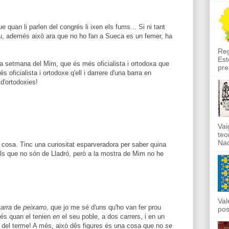
ue quan li parlen del congrés li ixen els fums... Si ni tant
ou, ademés això ara que no ho fan a Sueca es un femer, ha
Reg
Est
a setmana del Mim, que és més oficialista i ortodoxa que
pre
s oficialista i ortodoxe q'ell i darrere d'una barra en
d'ortodoxies!
Vai
teo
Nad
 cosa. Tinc una curiositat esparveradora per saber quina
ls que no són de Lladró, però a la mostra de Mim no he
Val
arra
de
peixarro
, que jo me sé d'uns qu'ho van fer prou
pos
grés quan el tenien
en
el seu poble, a dos carrers, i en un
del terme! A més, això dês figures és una cosa que no
se