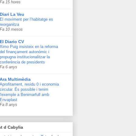
Fa 15 hores
Diari La Veu
El moviment per l’habitatge es
reorganitza
Fa 10 mesos
El Diario CV
Ximo Puig insisteix en la reforma
del finançament autonòmic i
propugna institucionalitzar la
conferència de presidents
Fa 6 anys
Ara Multimèdia
Aprofitament, residu 0 i economia
circular. És possible i tenim
l'exemple a Benimarfull amb
Envaplast
Fa 8 anys
t d Cabylia