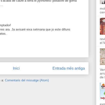
a s'acaba de caure a terra el
pythonesc
pollastre de goma
...
mol
cer
mptador!
res ara. Ja avisaré eixa setmana que jo este dilluns
etes.
rev
el 
Inici
Entrada més antiga
Ven
arr
de l
s a:
Comentaris del missatge (Atom)
exp