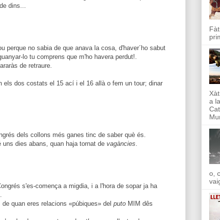
de dins...
Fàt
pri
 fou perque no sabia de que anava la cosa, d'haver´ho sabut
 guanyar-lo tu comprens que m'ho havera perdut!.
araràs de retraure.
en els dos costats el 15 ací i el 16 allà o fem un tour; dinar
Xàt
a l
Cat
Mun
ngrés dels collons més ganes tinc de saber què és.
ré uns dies abans, quan haja tornat de
vagàncies
.
o, 
vai
ongrés s'es-comença a migdia, i a l'hora de sopar ja ha
.
s de quan eres relacions «púbiques» del
puto
MIM dês