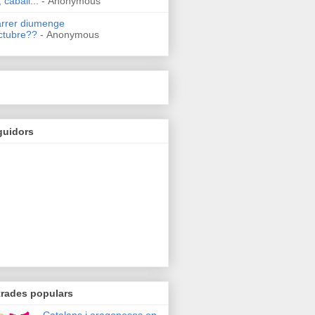
 caball...
- Anonymous
arrer diumenge
ctubre??
- Anonymous
guidors
trades populars
Catalans i aragonesos en