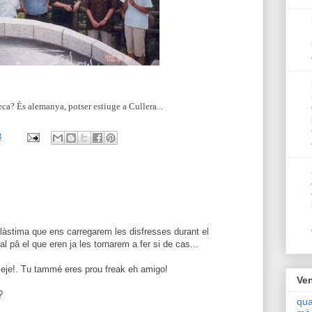
a? És alemanya, potser estiuge a Cullera...
3
làstima que ens carregarem les disfresses durant el
l pâ el que eren ja les tornarem a fer si de cas...
jeje!. Tu tammé eres prou freak eh amigo!
Ven
?
qua