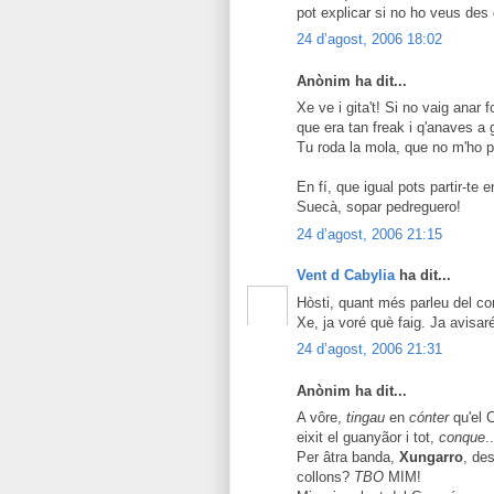
pot explicar si no ho veus des 
24 d’agost, 2006 18:02
Anònim ha dit...
Xe ve i gita't! Si no vaig anar
que era tan freak i q'anaves a
Tu roda la mola, que no m'ho p
En fí, que igual pots partir-te 
Suecà, sopar pedreguero!
24 d’agost, 2006 21:15
Vent d Cabylia
ha dit...
Hòsti, quant més parleu del co
Xe, ja voré què faig. Ja avisa
24 d’agost, 2006 21:31
Anònim ha dit...
A vôre,
tingau
en
cónter
qu'el C
eixit el guanyãor i tot,
conque
..
Per âtra banda,
Xungarro
, de
collons?
TBO
MIM!