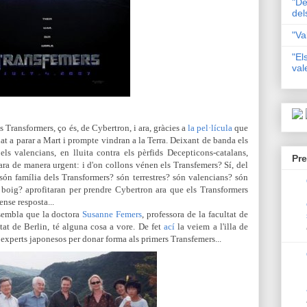
"De
del
"Va
"El
val
s Transformers, ço és, de Cybertron, i ara, gràcies a
la pel·lícula
que
at a parar a Mart i prompte vindran a la Terra. Deixant de banda els
els valencians, en lluita contra els pèrfids Decepticons-catalans,
Pre
ara de manera urgent: i d'on collons vénen els Transfemers? Sí, del
 són família dels Transformers? són terrestres? són valencians? són
ic boig? aprofitaran per prendre Cybertron ara que els Transformers
nse resposta...
sembla que la doctora
Susanne Femers
, professora de la facultat de
at de Berlin, té alguna cosa a vore. De fet
ací
la veiem a l'illa de
experts japonesos per donar forma als primers Transfemers...