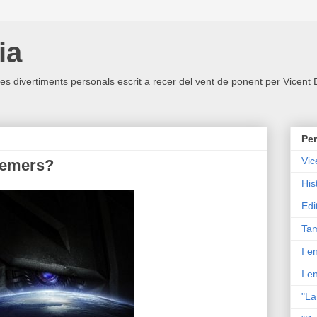
ia
ltres divertiments personals escrit a recer del vent de ponent per Vicent
Per
Vic
femers?
His
Edi
Tam
I e
I e
"La