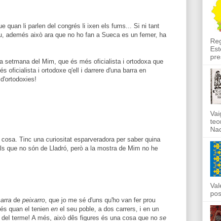
ue quan li parlen del congrés li ixen els fums... Si ni tant
ou, ademés això ara que no ho fan a Sueca es un femer, ha
Reg
Est
pre
a setmana del Mim, que és més oficialista i ortodoxa que
s oficialista i ortodoxe q'ell i darrere d'una barra en
d'ortodoxies!
Vai
teo
Nad
 cosa. Tinc una curiositat esparveradora per saber quina
ls que no són de Lladró, però a la mostra de Mim no he
Val
pos
arra
de
peixarro
, que jo me sé d'uns qu'ho van fer prou
grés quan el tenien
en
el seu poble, a dos carrers, i en un
del terme! A més, això dês figures és una cosa que no
se