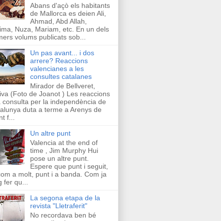
Abans d'açò els habitants
de Mallorca es deien Ali,
Ahmad, Abd Allah,
ima, Nuza, Mariam, etc. En un dels
mers volums publicats sob...
Un pas avant... i dos
arrere? Reaccions
valencianes a les
consultes catalanes
Mirador de Bellveret,
iva (Foto de Joanot ) Les reaccions
a consulta per la independència de
alunya duta a terme a Arenys de
t f...
Un altre punt
Valencia at the end of
time , Jim Murphy Hui
pose un altre punt.
Espere que punt i seguit,
com a molt, punt i a banda. Com ja
g fer qu...
La segona etapa de la
revista "Lletraferit"
No recordava ben bé