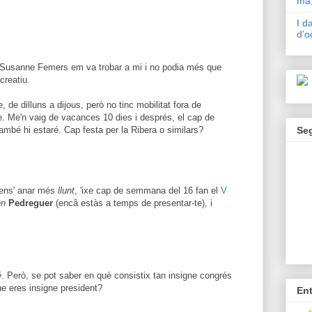
mà,
I d
d'o
 Susanne Femers em va trobar a mi i no podia més que
creatiu.
 de dilluns a dijous, però no tinc mobilitat fora de
xe. Me'n vaig de vacances 10 dies i després, el cap de
Se
mbé hi estaré. Cap festa per la Ribera o similars?
Sens' anar més
llunt
, 'ixe cap de semmana del 16 fan el
V
en
Pedreguer
(encâ estàs a temps de presentar-te), i
é
. Però, se pot saber en què consistix tan insigne congrés
ue eres insigne president?
En