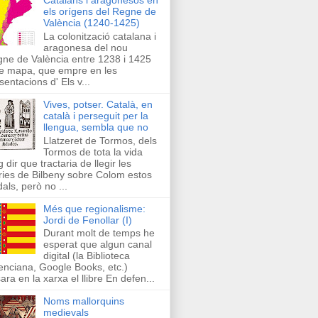
els orígens del Regne de
València (1240-1425)
La colonització catalana i
aragonesa del nou
ne de València entre 1238 i 1425
e mapa, que empre en les
sentacions d' Els v...
Vives, potser. Català, en
català i perseguit per la
llengua, sembla que no
Llatzeret de Tormos, dels
Tormos de tota la vida
g dir que tractaria de llegir les
ries de Bilbeny sobre Colom estos
als, però no ...
Més que regionalisme:
Jordi de Fenollar (I)
Durant molt de temps he
esperat que algun canal
digital (la Biblioteca
enciana, Google Books, etc.)
ara en la xarxa el llibre En defen...
Noms mallorquins
medievals