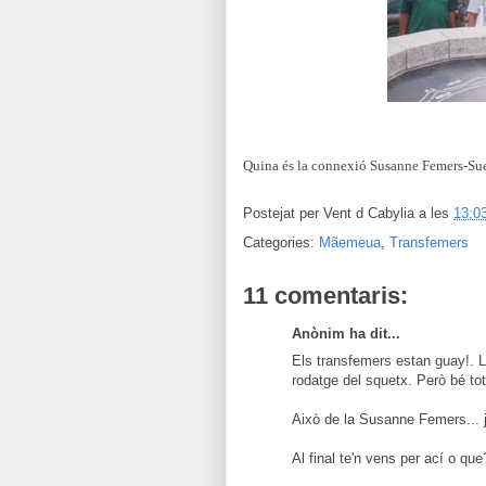
Quina és la connexió Susanne Femers-Suec
Postejat per
Vent d Cabylia
a les
13:0
Categories:
Mãemeua
,
Transfemers
11 comentaris:
Anònim ha dit...
Els transfemers estan guay!. L
rodatge del squetx. Però bé tota
Això de la Susanne Femers... 
Al final te'n vens per ací o que