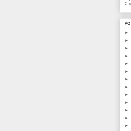
Coo
PO
►
►
►
►
►
►
►
►
►
►
►
►
►