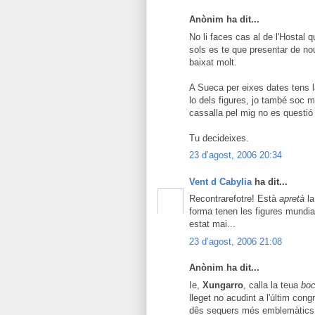
Anònim ha dit...
No li faces cas al de l'Hostal q
sols es te que presentar de n
baixat molt.
A Sueca per eixes dates tens l
lo dels figures, jo també soc mé
cassalla pel mig no es questió 
Tu decideixes.
23 d’agost, 2006 20:34
Vent d Cabylia
ha dit...
Recontrarefotre! Està
apretà
la
forma tenen les figures mundia
estat mai...
23 d’agost, 2006 21:08
Anònim ha dit...
Ie,
Xungarro
, calla la teua
boc
lleget no acudint a l'últim con
dês sequers més emblemàtics 