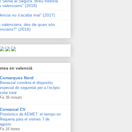
l Sénia al Segura. Breu història
s valencians" (2018)
lència no s'acaba mai" (2017)
s valencians, des de quan són
encians?" (2016)
msa en valencià
Comarques Nord
Benassal coordina el dispositiu
especial de seguretat per a l’eclipsi
solar total
Fa 39 minuts
Comarcal CV
Pronóstico de AEMET: el tiempo en
Requena para el viernes 7 de
agosto
Fa 16 hores