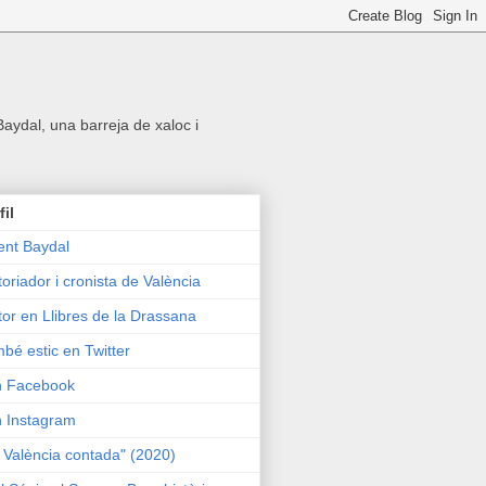
 Baydal, una barreja de xaloc i
fil
ent Baydal
toriador i cronista de València
tor en Llibres de la Drassana
bé estic en Twitter
n Facebook
n Instagram
 València contada" (2020)