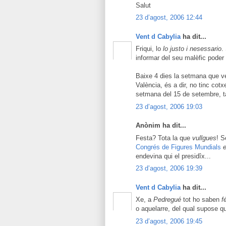
Salut
23 d’agost, 2006 12:44
Vent d Cabylia
ha dit...
Friqui, lo
lo justo i nesessario
.
informar del seu malèfic poder 
Baixe 4 dies la setmana que ve,
València, és a dir, no tinc cot
setmana del 15 de setembre, ta
23 d’agost, 2006 19:03
Anònim ha dit...
Festa? Tota la que
vullgues
! 
Congrés de Figures Mundials
endevina qui el presidîx...
23 d’agost, 2006 19:39
Vent d Cabylia
ha dit...
Xe, a
Pedregué
tot ho saben
f
o aquelarre, del qual supose q
23 d’agost, 2006 19:45