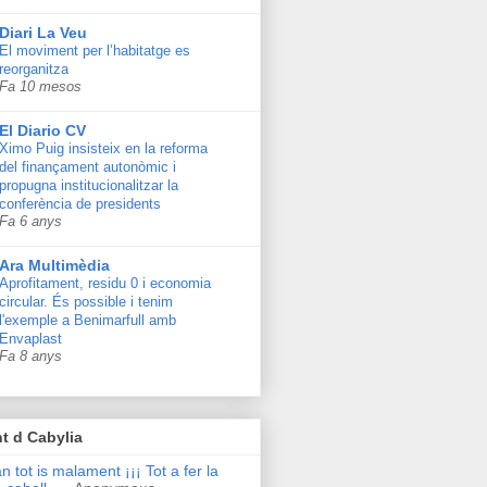
Diari La Veu
El moviment per l’habitatge es
reorganitza
Fa 10 mesos
El Diario CV
Ximo Puig insisteix en la reforma
del finançament autonòmic i
propugna institucionalitzar la
conferència de presidents
Fa 6 anys
Ara Multimèdia
Aprofitament, residu 0 i economia
circular. És possible i tenim
l'exemple a Benimarfull amb
Envaplast
Fa 8 anys
t d Cabylia
n tot is malament ¡¡¡ Tot a fer la