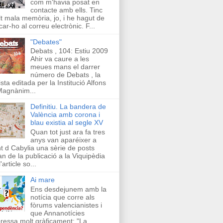
com m'havia posat en
contacte amb ells. Tinc
t mala memòria, jo, i he hagut de
car-ho al correu electrònic. F...
"Debates"
Debats , 104: Estiu 2009
Ahir va caure a les
meues mans el darrer
número de Debats , la
ista editada per la Institució Alfons
Magnànim...
Definitiu. La bandera de
València amb corona i
blau existia al segle XV
Quan tot just ara fa tres
anys van aparéixer a
t d Cabylia una sèrie de posts
an de la publicació a la Viquipèdia
'article so...
Ai mare
Ens desdejunem amb la
notícia que corre als
fòrums valencianistes i
que Annanotícies
ressa molt gràficament: "La