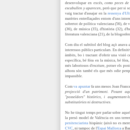
desenvolupar en excés,
como peces de c
escabullen y aparecen
, però que per si 
vaig tractar d'assajar en la
ressenya d'
Ult
matèries entrellaçades entorn d'uns inte
sobretot de política valenciana (56), de v
(36), de música (35), d'història (32), d
literatura valenciana (21), de la blogosfer
Com diu el subtítol del blog açò anava
d
interessos públics particulars. En definiti
àmbits, bo i tractant d'oferir una visió 
específica, bé fóra en la música, bé fóra
més laboriosos d'escriure, potser els pos
alhora són també els que més odie perqu
impassible.
Com
va apuntar
fa uns mesos Joan Franc
projecció d'un patrimoni. Posant aq
"posseïdors" històrics, i augmentant
substitutòries ni destructives
.
No he tingut temps per parlar sobre aquel
la presó model de València en uns terre
penitenciarista
hispànic (això no es merei
CVC
, ni tampoc de l'
Espai Mallorca
a Bar