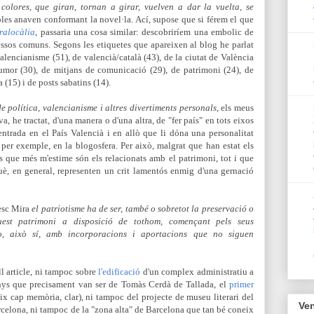
olores, que giran, tornan a girar, vuelven a dar la vuelta, se
soles anaven conformant la novel·la. Ací, supose que si férem el que
ralocàlia
, passaria una cosa similar: descobriríem una embolic de
ressos comuns. Segons les etiquetes que apareixen al blog he parlat
alencianisme (51), de valencià/català (43), de la ciutat de València
'humor (30), de mitjans de comunicació (29), de patrimoni (24), de
a (15) i de posts sabatins (14).
e política, valencianisme i altres divertiments personals
, els meus
va, he tractat, d'una manera o d'una altra, de "fer país" en tots eixos
centrada en el País Valencià i en allò que li dóna una personalitat
, per exemple, en la blogosfera. Per això, malgrat que han estat els
ts que més m'estime són els relacionats amb el patrimoni, tot i que
è, en general, representen un crit lamentós enmig d'una gernació
esc Mira
el patriotisme ha de ser, també o sobretot la preservació o
uest patrimoni a disposició de tothom, començant pels seus
-lo, això sí, amb incorporacions i aportacions que no siguen
l article, ni tampoc sobre
l'edificació
d'un complex administratiu a
nys que precisament van ser de Tomàs Cerdà de Tallada, el
primer
x cap memòria, clar), ni tampoc del projecte de museu literari del
Ven
celona, ni tampoc de la "zona alta" de Barcelona que tan bé coneix