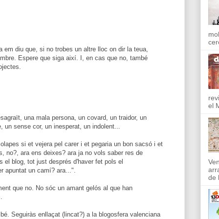
mol
cer
 em diu que, si no trobes un altre lloc on dir la teua,
mbre. Espere que siga així. I, en cas que no, també
ojectes.
rev
el 
esagraït, una mala persona, un covard, un traidor, un
 un sense cor, un inesperat, un indolent...
olapes si et vejera pel carer i et pegaria un bon sacsó i et
vas, no?, ara ens deixes? ara ja no vols saber res de
 el blog, tot just després d'haver fet pols el
Ven
arr
er apuntat un camí? ara...".
de l
lment que no. No sóc un amant gelós al que han
.
bé. Seguiràs enllaçat (lincat?) a la blogosfera valenciana