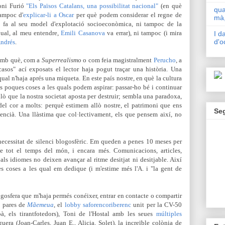
toni Furió
"Els Països Catalans, una possibilitat nacional"
(en què
qua
tampoc d'
explicar-li a Oscar
per què podem considerar el regne de
mà,
 fa al seu model d'explotació socioeconòmica, ni tampoc de la
ual, al meu entendre,
Emili Casanova
va errar), ni tampoc (i mira
I d
d'o
Andrés
.
 amb què, com a
Superrealismo
o com feia magistralment
Perucho
, a
casos" ací exposats el lector haja pogut traçar una història. Una
a qual n'haja aprés una miqueta. En este país nostre, en què la cultura
es poques coses a les quals podem aspirar: passar-ho bé i continuar
lò que la nostra societat aposta per destruir; sembla una paradoxa,
del cor a molts: perquè estimem allò nostre, el patrimoni que ens
Se
lencià. Una llàstima que col·lectivament,
els que pensem així,
no
necessitat de silenci blogosfèric. Em queden a penes 10 meses per
ite tot el temps del món, i encara més. Comunicacions, articles,
ls idiomes no deixen avançar al ritme desitjat ni desitjable. Així
es coses a les qual em dedique (i m'estime més l'A. i "la gent de
ogosfera que m'haja permés conéixer, entrar en contacte o compartir
s pares de
Mãemeua
, el
lobby saforencoriberenc
unit per la CV-50
bà, els tirantfotedors), Toni de l'Hostal amb les seues
múltiples
uera (Joan-Carles, Juan E., Alicia, Solet), la increïble colònia de