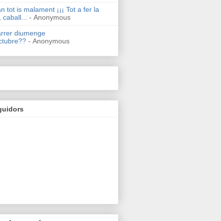
n tot is malament ¡¡¡ Tot a fer la
 caball...
- Anonymous
arrer diumenge
ctubre??
- Anonymous
guidors