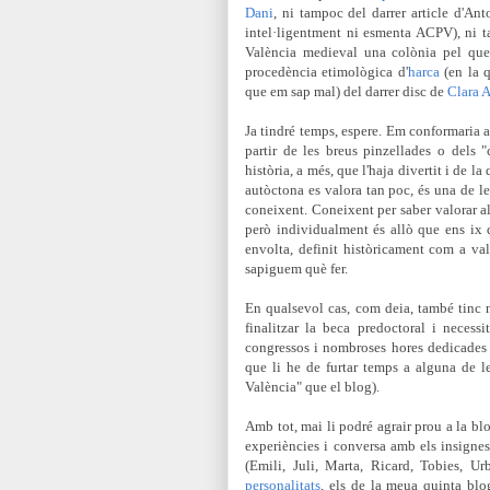
Dani
, ni tampoc del darrer article d'An
intel·ligentment ni esmenta ACPV), ni 
València medieval una colònia pel que
procedència etimològica d'
harca
(en la q
que em sap mal) del darrer disc de
Clara 
Ja tindré temps, espere. Em conformaria
partir
de les breus pinzellades o
dels "
història, a més, que l'haja divertit i de l
autòctona es valora tan poc, és una de l
coneixent. Coneixent per saber valorar al
però individualment és allò que ens ix 
envolta, definit històricament com a va
sapiguem què fer.
En qualsevol cas, com deia, també tinc 
finalitzar la beca predoctoral i necess
congressos i nombroses hores dedicades a
que li he de furtar temps a alguna de l
València" que el blog).
Amb tot, mai li podré agrair prou a la bl
experiències i conversa amb els insigne
(Emili, Juli, Marta, Ricard, Tobies, Ur
personalitats
, els de la meua quinta blog