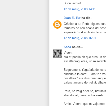
Buon lavoro!
12 de març, 2008 14:11
Juan E. Tur
ha dit...
Gràcies a tu. Però, alguna cosa
tornaràs de nou abans del sete
esperaré. Sort amb els teus pr
12 de març, 2008 16:01
Soca
ha dit...
Vicent,
ara et podria dir que eres un d
escalfabraguetes, un miserable,
Segurament, t'agafaria de les s
cridaria a la cara: "I ara te'n 
nosaltres? ara dius que tanques
valencianisme de trellat, d'hav
Però, no vaig a fer-ho, natura
abandonat, però podria ser-ho..
Amic, Vicent, que et vaja molt 