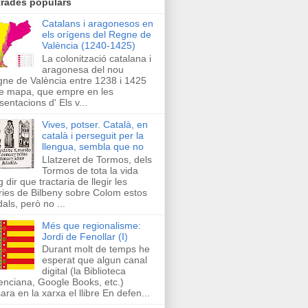
trades populars
Catalans i aragonesos en
els orígens del Regne de
València (1240-1425)
La colonització catalana i
aragonesa del nou
ne de València entre 1238 i 1425
e mapa, que empre en les
sentacions d' Els v...
Vives, potser. Català, en
català i perseguit per la
llengua, sembla que no
Llatzeret de Tormos, dels
Tormos de tota la vida
g dir que tractaria de llegir les
ries de Bilbeny sobre Colom estos
als, però no ...
Més que regionalisme:
Jordi de Fenollar (I)
Durant molt de temps he
esperat que algun canal
digital (la Biblioteca
enciana, Google Books, etc.)
ara en la xarxa el llibre En defen...