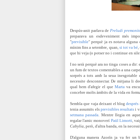
Despús-anit parlava de
Preludi premonito
preparava un esdeveniment més impor
"
previsible
" perquè ja es notava alguna
mínim fins a setembre, quan,
si tot va bé
,
que hi veja (o potser no i continue en sile
I no serà perquè ara no tinga coses a dir:
un fum de textos comentables a una carpe
sorprés a tots amb la seua inesgotable c
necessite desconnectar. De mitjana li ded
qual hem d'afegir el que
Marta
va encu
concebre molts àmbits de la vida en format
Sembla que vaja deixant el blog
després 
tenia assumits els
previsibles resultats
i v
setmana passada
. Mentre llegia en aqu
regalar l'amic monoverí
Paül Limorti
, va
Cabylia
, però, d'altra banda, en la necessi
D'alguna manera Azorín ja va fer un