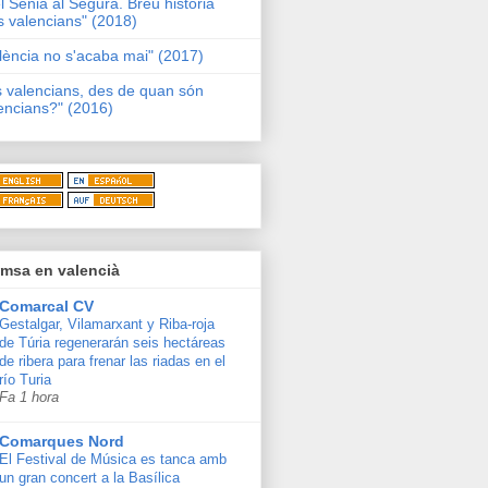
l Sénia al Segura. Breu història
s valencians" (2018)
lència no s'acaba mai" (2017)
s valencians, des de quan són
encians?" (2016)
msa en valencià
Comarcal CV
Gestalgar, Vilamarxant y Riba-roja
de Túria regenerarán seis hectáreas
de ribera para frenar las riadas en el
río Turia
Fa 1 hora
Comarques Nord
El Festival de Música es tanca amb
un gran concert a la Basílica