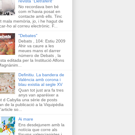
revista "Lletraferit"
No recordava ben bé
com m'havia posat en
contacte amb ells. Tinc
t mala memòria, jo, i he hagut de
car-ho al correu electrònic. F...
"Debates"
Debats , 104: Estiu 2009
Ahir va caure a les
meues mans el darrer
número de Debats , la
ista editada per la Institució Alfons
Magnànim...
Definitiu. La bandera de
València amb corona i
blau existia al segle XV
Quan tot just ara fa tres
anys van aparéixer a
t d Cabylia una sèrie de posts
an de la publicació a la Viquipèdia
'article so...
Ai mare
Ens desdejunem amb la
notícia que corre als
fòrums valencianistes i