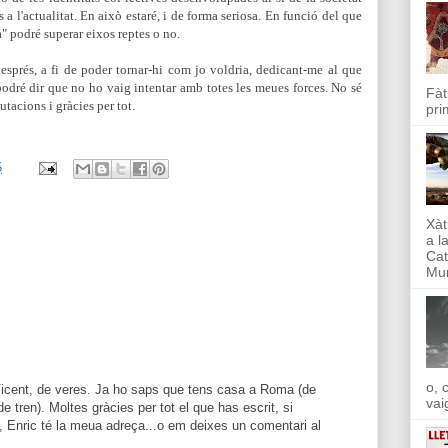
 l'actualitat. En això estaré, i de forma seriosa. En funció del que
" podré superar eixos reptes o no.
després, a fi de poder tornar-hi com jo voldria, dedicant-me al que
odré dir que no ho vaig intentar amb totes les meues forces.
No sé
Fàt
utacions i gràcies per tot.
pri
5
Xàt
a l
Cat
Mun
o, 
 Vicent, de veres. Ja ho saps que tens casa a Roma (de
vai
e tren). Moltes gràcies per tot el que has escrit, si
a, Enric té la meua adreça...o em deixes un comentari al