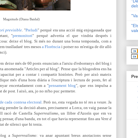
"De
del
"Va
Magnituds (Diana Baidal)
"El
ri previsible
. "
Preludi
" perquè era una acció mig enjogassada que
val
tant, "
premonitori
" perquè advertia el que vindria després i
 cosa: deixe el blog. Si més no durant una bona temporada, com a
 em traslladaré tres mesos
a Florència
i potser no m'estiga de dir allò
nci).
 em deixe més de 60 posts enunciats a l'arxiu d'esborranys del blog i
ta anomenada "Articles per al blog".
Pense que la blogosfera ens ha
apacitat per a contar i compartir històries.
Però per això mateix
Pre
ique més d'una hora diària a l'escriptura i lectura de posts, fet al
nyar encertadament com a "
pensament blog
", que ens impulsa a
 de post. I això, ara, jo no m'ho puc permetre.
de cada contesa electoral
. Però no, esta vegada no té res a veure. Ja
aig prendre la decisió abans, precisament a Lorca, on vaig passar la
ell racó de Castella
Superrealismo
, un llibre d'Azorín que em va
ig pensar, d'una banda, en tot el que havia representat fins ara
Vent d
tat de silenci que hi tenia.
 blog a
Superrealismo
: va anar apuntant breus anotacions sense