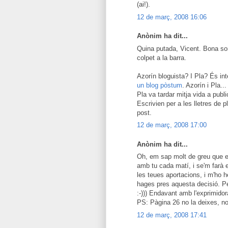
(ai!).
12 de març, 2008 16:06
Anònim ha dit...
Quina putada, Vicent. Bona so
colpet a la barra.
Azorín bloguista? I Pla? És in
un blog pòstum
. Azorín i Pla..
Pla va tardar mitja vida a publi
Escrivien per a les lletres de
post.
12 de març, 2008 17:00
Anònim ha dit...
Oh, em sap molt de greu que 
amb tu cada matí, i se'm farà 
les teues aportacions, i m'ho 
hages pres aquesta decisió. Per
:-))) Endavant amb l'exprimidora
PS: Pàgina 26 no la deixes, n
12 de març, 2008 17:41