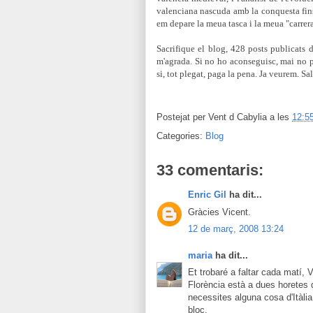
valenciana nascuda amb la conquesta fins a
em depare la meua tasca i la meua "carrera
Sacrifique el blog, 428 posts publicats 
m'agrada. Si no ho aconseguisc, mai no p
si, tot plegat, paga la pena. Ja veurem.
Sal
Postejat per
Vent d Cabylia
a les
12:5
Categories:
Blog
33 comentaris:
Enric Gil
ha dit...
Gràcies Vicent.
12 de març, 2008 13:24
maria
ha dit...
Et trobaré a faltar cada matí,
Florència està a dues horetes d
necessites alguna cosa d'Itàli
bloc.