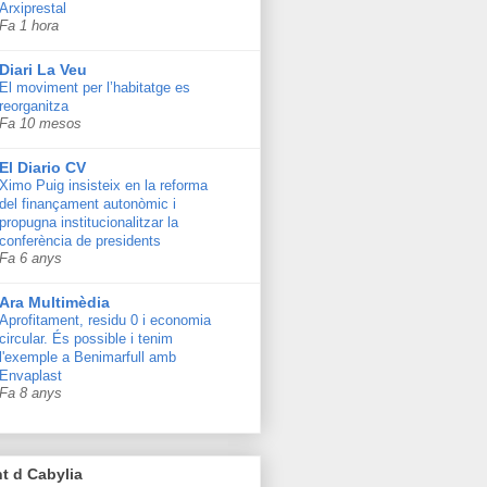
Arxiprestal
Fa 1 hora
Diari La Veu
El moviment per l’habitatge es
reorganitza
Fa 10 mesos
El Diario CV
Ximo Puig insisteix en la reforma
del finançament autonòmic i
propugna institucionalitzar la
conferència de presidents
Fa 6 anys
Ara Multimèdia
Aprofitament, residu 0 i economia
circular. És possible i tenim
l'exemple a Benimarfull amb
Envaplast
Fa 8 anys
t d Cabylia