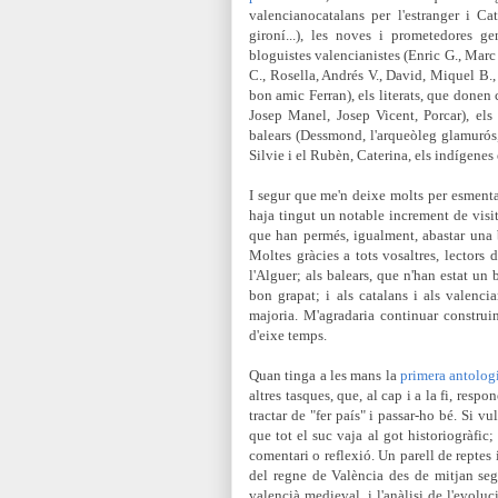
valencianocatalans per l'estranger i Cat
gironí...), les noves i prometedores gen
bloguistes valencianistes (Enric G., Marc 
C., Rosella, Andrés V., David, Miquel B.,
bon amic Ferran), els literats, que donen 
Josep Manel, Josep Vicent, Porcar), els l
balears (Dessmond, l'arqueòleg glamurós,
Silvie i el Rubèn, Caterina, els indígenes e
I segur que me'n deixe molts per esmenta
haja tingut un notable increment de visi
que han permés, igualment, abastar una
Moltes gràcies a tots vosaltres, lectors d
l'Alguer; als balears, que n'han estat un 
bon grapat; i als catalans i als valenci
majoria
. M'agradaria continuar construi
d'eixe temps.
Quan tinga a les mans la
primera antologi
altres tasques, que, al cap i a la fi, resp
tractar de "fer país" i
passar-ho bé. Si vu
que tot el suc vaja al got historiogràfic
comentari o reflexió. Un parell de reptes i
del regne de València des de mitjan seg
valencià medieval, i l'anàlisi de l'evoluc