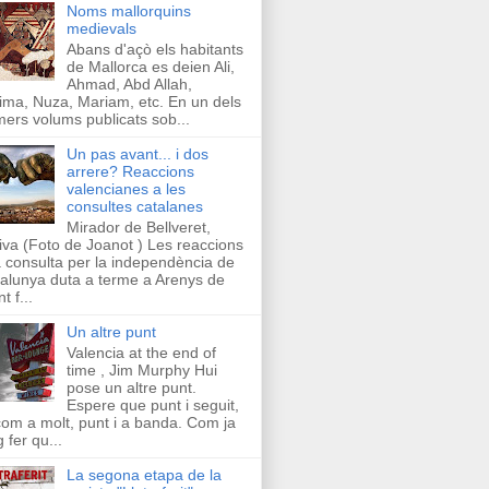
Noms mallorquins
medievals
Abans d'açò els habitants
de Mallorca es deien Ali,
Ahmad, Abd Allah,
ima, Nuza, Mariam, etc. En un dels
mers volums publicats sob...
Un pas avant... i dos
arrere? Reaccions
valencianes a les
consultes catalanes
Mirador de Bellveret,
iva (Foto de Joanot ) Les reaccions
a consulta per la independència de
alunya duta a terme a Arenys de
t f...
Un altre punt
Valencia at the end of
time , Jim Murphy Hui
pose un altre punt.
Espere que punt i seguit,
com a molt, punt i a banda. Com ja
g fer qu...
La segona etapa de la