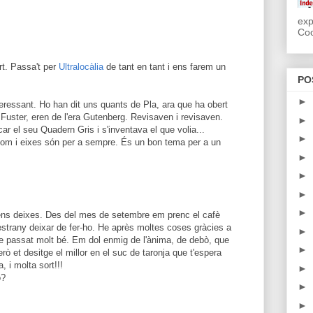
exp
Coo
rt. Passa't per
Ultralocàlia
de tant en tant i ens farem un
PO
►
teressant. Ho han dit uns quants de Pla, ara que ha obert
. Fuster, eren de l'era Gutenberg. Revisaven i revisaven.
►
car el seu Quadern Gris i s'inventava el que volia...
►
 plom i eixes són per a sempre. És un bon tema per a un
►
►
►
►
ens deixes. Des del mes de setembre em prenc el cafè
estrany deixar de fer-ho. He après moltes coses gràcies a
►
he passat molt bé. Em dol enmig de l'ànima, de debò, que
►
ò et desitge el millor en el suc de taronja que t'espera
, i molta sort!!!
►
o?
►
►