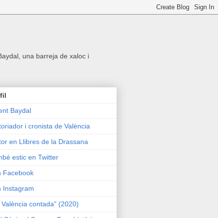
 Baydal, una barreja de xaloc i
fil
ent Baydal
toriador i cronista de València
tor en Llibres de la Drassana
bé estic en Twitter
n Facebook
n Instagram
 València contada" (2020)