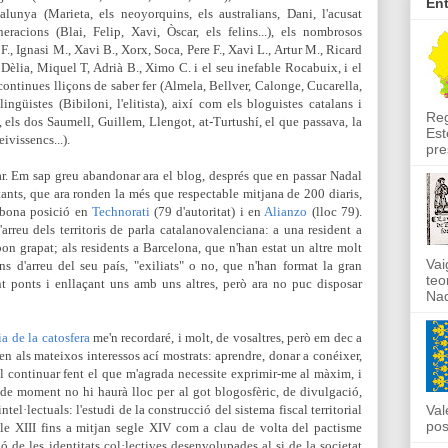
En
alunya (Marieta, els neoyorquins, els australians, Dani, l'acusat
eracions (Blai, Felip, Xavi, Òscar, els felins...), els nombrosos
F., Ignasi M., Xavi B., Xorx, Soca, Pere F., Xavi L., Artur M., Ricard
 Dèlia, Miquel T, Adrià B., Ximo C. i el seu inefable Rocabuix, i el
continues lliçons de saber fer (Almela, Bellver, Calonge, Cucarella,
ingüistes (Bibiloni, l'elitista), així com els bloguistes catalans i
Reg
 els dos Saumell, Guillem, Llengot, at-Turtushí, el que passava, la
Est
ivissencs...).
pre
r. Em sap greu abandonar ara el blog, després que en passar Nadal
tants, que ara ronden la més que respectable mitjana de 200 diaris,
 bona posició en
Technorati
(79 d'autoritat) i en
Alianzo
(lloc 79).
'arreu dels territoris de parla catalanovalenciana: a una resident a
bon grapat; als residents a Barcelona, que n'han estat un altre molt
Vai
ans d'arreu del seu país, "exiliats" o no, que n'han format la gran
teo
nt ponts i enllaçant uns amb uns altres, però ara no puc disposar
Nad
a de la catosfera
me'n recordaré, i molt, de vosaltres, però em dec a
onen als mateixos interessos ací mostrats: aprendre, donar a conéixer,
ll continuar fent el que m'agrada necessite exprimir-me al màxim, i
; de moment no hi haurà lloc per al got blogosfèric, de divulgació,
ntel·lectuals: l'estudi de la construcció del sistema fiscal territorial
Val
pos
le XIII fins a mitjan segle XIV com a clau de volta del pactisme
ió de les identitats col·lectives desenvolupades al si de la societat