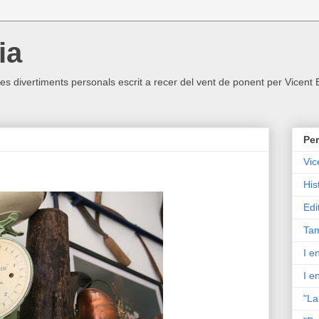
ia
ltres divertiments personals escrit a recer del vent de ponent per Vicent
Per
Vic
His
Edi
Tam
I e
I e
"La