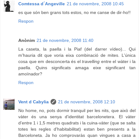
Comtessa d´Angeville
21 de novembre, 2008 10:45
es que són ben grans tots estos, no me canse de dir-ho!!
Respon
Anònim
21 de novembre, 2008 11:40
La caseta, la paella i la Piaf (del darrer vídeo)... Qui
m'hauria dit que voria eixa combinació de mites. L'única
cosa que em desconcerta és el
travelling
entre el wàter i la
paella. Quins significats amaga eixe significant tan
amoïnador?
Respon
Vent d Cabylia
21 de novembre, 2008 12:10
No home, no, pots dormir tranquil per les nits, que això del
vàter és una senya d'identitat barcelonetera. El vàter
d'entre 1 i 1,5 metres quadrats i la cuina-vàter (que se salta
totes les regles d'habitabilitat) estan ben presents a la
Barceloneta. Ja ho comprovaràs quan vingues a casa a