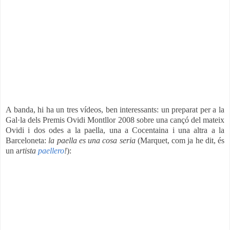
A banda, hi ha un tres vídeos, ben interessants: un preparat per a la
Gal·la dels Premis Ovidi Montllor 2008 sobre una cançó del mateix
Ovidi i dos odes a la paella, una a Cocentaina i una altra a la
Barceloneta:
la paella es una cosa seria
(Marquet, com ja he dit, és
un a
rtista
paellero
!
):