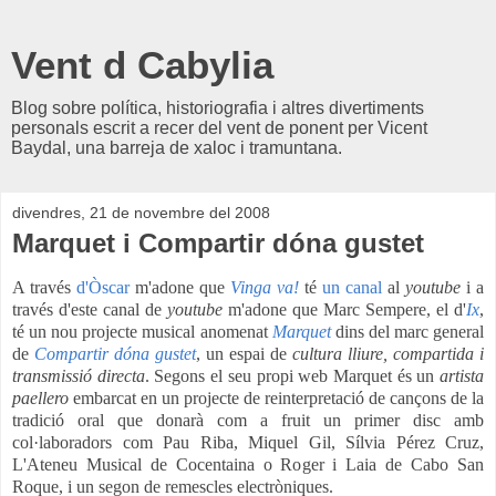
Vent d Cabylia
Blog sobre política, historiografia i altres divertiments
personals escrit a recer del vent de ponent per Vicent
Baydal, una barreja de xaloc i tramuntana.
divendres, 21 de novembre del 2008
Marquet i Compartir dóna gustet
A través
d'Òscar
m'adone que
Vinga va!
té
un canal
al
youtube
i a
través d'este canal de
youtube
m'adone que Marc Sempere, el d'
Ix
,
té un nou projecte musical anomenat
Marquet
dins del marc general
de
Compartir dóna gustet
, un espai de
cultura lliure, compartida i
transmissió directa
. Segons el seu propi web Marquet és un
artista
paellero
embarcat en un projecte de reinterpretació de cançons de la
tradició oral que donarà com a fruit un primer disc amb
col·laboradors com Pau Riba, Miquel Gil, Sílvia Pérez Cruz,
L'Ateneu Musical de Cocentaina o Roger i Laia de Cabo San
Roque, i un segon de remescles electròniques.