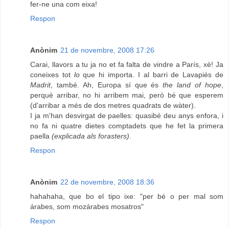
fer-ne una com eixa!
Respon
Anònim
21 de novembre, 2008 17:26
Carai, llavors a tu ja no et fa falta de vindre a París, xè! Ja
coneixes tot
lo
que hi importa. I al barri de Lavapiés de
Madrit
, també. Ah, Europa sí que és
the land of hope
,
perquè arribar, no hi arribem mai, però bé que esperem
(d'arribar a més de dos metres quadrats de wàter).
I ja m'han desvirgat de paelles: quasibé deu anys enfora, i
no fa ni quatre dietes comptadets que he fet la primera
paella
(explicada als forasters)
.
Respon
Anònim
22 de novembre, 2008 18:36
hahahaha, que bo el tipo ixe: "per bé o per mal som
árabes, som mozárabes mosatros"
Respon