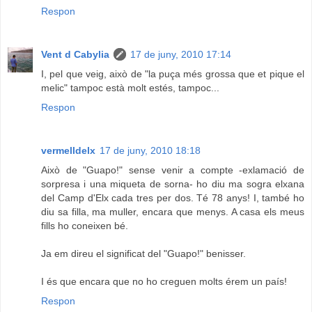
Respon
Vent d Cabylia
17 de juny, 2010 17:14
I, pel que veig, això de "la puça més grossa que et pique el
melic" tampoc està molt estés, tampoc...
Respon
vermelldelx
17 de juny, 2010 18:18
Això de "Guapo!" sense venir a compte -exlamació de
sorpresa i una miqueta de sorna- ho diu ma sogra elxana
del Camp d'Elx cada tres per dos. Té 78 anys! I, també ho
diu sa filla, ma muller, encara que menys. A casa els meus
fills ho coneixen bé.
Ja em direu el significat del "Guapo!" benisser.
I és que encara que no ho creguen molts érem un país!
Respon