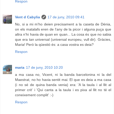
Respon
Vent d Cabylia
17 de juny, 2010 09:41
No, si a mi m'ho deien precisament a la caseta de Dénia,
on els matalafs eren de l'any de la picor i alguna puça que
altra n'hi havia de quan en quan... La cosa és que no sabia
que era tan universal (universal europeu, vull dir). Gràcies,
Maria! Però la qüestió és: a casa vostra es deia?
Respon
maria
17 de juny, 2010 10:20
a ma casa no, Vicent, ni la banda barcelonina ni la del
Maestrat, no ho havia sentit mai. El que es deia a ma casa
(i no sé de quina banda venia) era: 'A la taula i al llit al
primer crit' i 'Qui canta a la taula i es pixa al llit no té el
coneixement complit' :-)
Respon