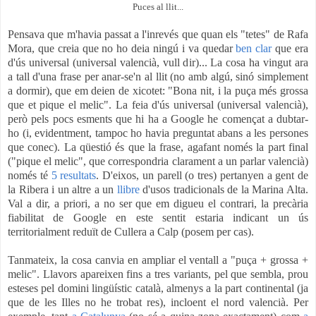
Puces al llit...
Pensava que m'havia passat a l'inrevés que quan els "tetes" de Rafa
Mora, que creia que no ho deia ningú i va quedar
ben clar
que era
d'ús universal (universal valencià, vull dir)... La cosa ha vingut ara
a tall d'una frase per anar-se'n al llit (no amb algú, sinó simplement
a dormir), que em deien de xicotet: "Bona nit, i la puça més grossa
que et pique el melic". La feia d'ús universal (universal valencià),
però pels pocs esments que hi ha a Google he començat a dubtar-
ho (i, evidentment, tampoc ho havia preguntat abans a les persones
que conec). La qüestió és que la frase, agafant només la part final
("pique el melic", que correspondria clarament a un parlar valencià)
només té
5 resultats
. D'eixos, un parell (o tres) pertanyen a gent de
la Ribera i un altre a un
llibre
d'usos tradicionals de la Marina Alta.
Val a dir, a priori, a no ser que em digueu el contrari, la precària
fiabilitat de Google en este sentit estaria indicant un ús
territorialment reduït de Cullera a Calp (posem per cas).
Tanmateix, la cosa canvia en ampliar el ventall a "puça + grossa +
melic". Llavors apareixen fins a tres variants, pel que sembla, prou
esteses pel domini lingüístic català, almenys a la part continental (ja
que de les Illes no he trobat res), incloent el nord valencià. Per