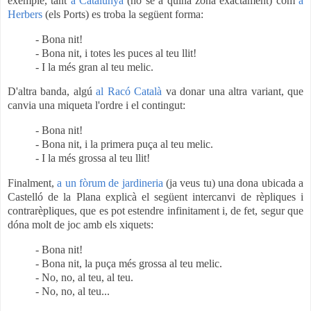
exemple, tant
a Catalunya
(no sé a quina zona exactament) com
a
Herbers
(els Ports) es troba la següent forma:
- Bona nit!
- Bona nit, i totes les puces al teu llit!
- I la més gran al teu melic.
D'altra banda, algú
al Racó Català
va donar una altra variant, que
canvia una miqueta l'ordre i el contingut:
- Bona nit!
- Bona nit, i la primera puça al teu melic.
- I la més grossa al teu llit!
Finalment,
a un fòrum de jardineria
(ja veus tu) una dona ubicada a
Castelló de la Plana explicà el següent intercanvi de rèpliques i
contrarèpliques, que es pot estendre infinitament i, de fet, segur que
dóna molt de joc
amb els xiquets:
- Bona nit!
- Bona nit, la puça més grossa al teu melic.
- No, no, al teu, al teu.
- No, no, al teu...