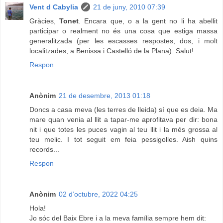
Vent d Cabylia
21 de juny, 2010 07:39
Gràcies,
Tonet
. Encara que, o a la gent no li ha abellit
participar o realment no és una cosa que estiga massa
generalitzada (per les escasses respostes, dos, i molt
localitzades, a Benissa i Castelló de la Plana). Salut!
Respon
Anònim
21 de desembre, 2013 01:18
Doncs a casa meva (les terres de lleida) sí que es deia. Ma
mare quan venia al llit a tapar-me aprofitava per dir: bona
nit i que totes les puces vagin al teu llit i la més grossa al
teu melic. I tot seguit em feia pessigolles. Aish quins
records...
Respon
Anònim
02 d’octubre, 2022 04:25
Hola!
Jo sóc del Baix Ebre i a la meva família sempre hem dit: