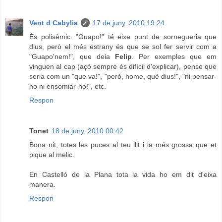
Vent d Cabylia
17 de juny, 2010 19:24
És polisèmic. "Guapo!" té eixe punt de sornegueria que
dius, però el més estrany és que se sol fer servir com a
"Guapo'nem!", que deia
Felip
. Per exemples que em
vinguen al cap (açò sempre és difícil d'explicar), pense que
seria com un "que va!", "però, home, què dius!", "ni pensar-
ho ni ensomiar-ho!", etc.
Respon
Tonet
18 de juny, 2010 00:42
Bona nit, totes les puces al teu llit i la més grossa que et
pique al melic.
En Castelló de la Plana tota la vida ho em dit d'eixa
manera.
Respon