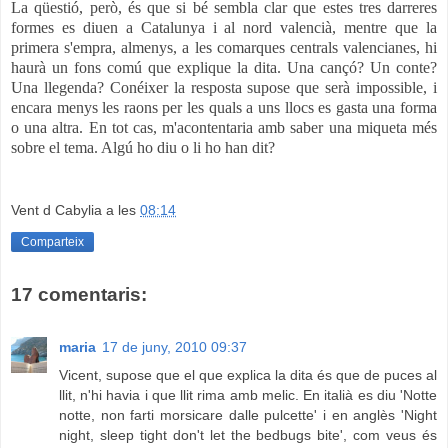
La qüestió, però, és que si bé sembla clar que estes tres darreres
formes es diuen a Catalunya i al nord valencià, mentre que la
primera s'empra, almenys, a les comarques centrals valencianes, hi
haurà un fons comú que explique la dita. Una cançó? Un conte?
Una llegenda? Conéixer la resposta supose que serà impossible, i
encara menys les raons per les quals a uns llocs es gasta una forma
o una altra. En tot cas, m'acontentaria amb saber una miqueta més
sobre el tema. Algú ho diu o li ho han dit?
Vent d Cabylia
a les
08:14
Comparteix
17 comentaris:
maria
17 de juny, 2010 09:37
Vicent, supose que el que explica la dita és que de puces al
llit, n'hi havia i que llit rima amb melic. En italià es diu 'Notte
notte, non farti morsicare dalle pulcette' i en anglès 'Night
night, sleep tight don't let the bedbugs bite', com veus és