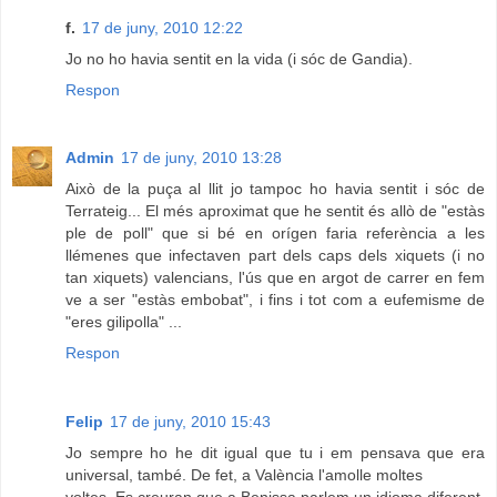
f.
17 de juny, 2010 12:22
Jo no ho havia sentit en la vida (i sóc de Gandia).
Respon
Admin
17 de juny, 2010 13:28
Això de la puça al llit jo tampoc ho havia sentit i sóc de
Terrateig... El més aproximat que he sentit és allò de "estàs
ple de poll" que si bé en orígen faria referència a les
llémenes que infectaven part dels caps dels xiquets (i no
tan xiquets) valencians, l'ús que en argot de carrer en fem
ve a ser "estàs embobat", i fins i tot com a eufemisme de
"eres gilipolla" ...
Respon
Felip
17 de juny, 2010 15:43
Jo sempre ho he dit igual que tu i em pensava que era
universal, també. De fet, a València l'amolle moltes