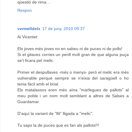
qüestió de rima...
Respon
vermelldelx
17 de juny, 2010 09:37
Ai Vicentet:
Els joves més joves no en sabeu ni de puces ni de polls!
Si et gitaves corries un perill molt gran de que alguna puça
se't ficara pel melic.
Primer et despullaves -més o menys- però el melic era més
vulnerable perquè sempre se n'eixia del saragüell o ho
tenia fàcil amb el brial.
Els matalassos eren més aïna "marfegues de pallots" al
meu poble i un nom molt semblant a altres de Salses a
Guardamar.
D'aquí la variant de "llit" lligada a "melic".
Tu saps la de puces que es fan als pallots!!!