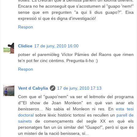
voltes. Es creuran que a Benissa parlem un idioma diferent.
Encara no he aconseguit que s'acostumen al "guapo 'nem!"
sense que em pregunten "a qui li dius guapo?". Eixa
expressió sí que és digna d'investigació!
Respon
Clidice
17 de juny, 2010 16:00
potser el paremiòleg Víctor Pàmies del Raons que rimen
te'n pot fer cinc cèntims. Pregunta-li-ho :)
Respon
Vent d Cabylia
17 de juny, 2010 17:13
Com que el "guapo'nem" va ser el leitmotiv del programa
d'"El show de Joan Monleon" en què van anar els
benisseros
... No sabia el Monleon ni res. En
esta tesi
doctoral
sobre lèxic històric tortosí es recullen un
parell de
sainets
de començaments del segle XX en què els
personatges fan un ús similar del "Guapo!", però sí que és
un misteri de la nació benissera, sí...