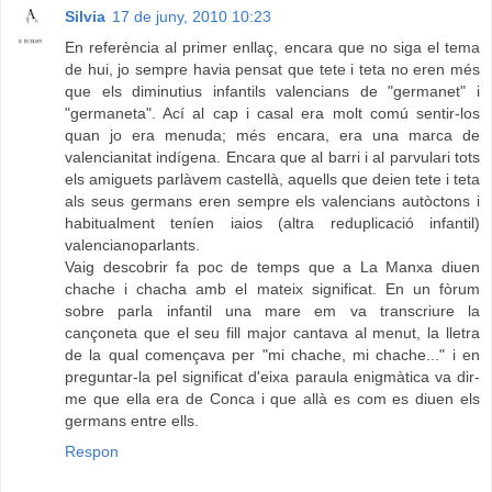
Silvia
17 de juny, 2010 10:23
En referència al primer enllaç, encara que no siga el tema
de hui, jo sempre havia pensat que tete i teta no eren més
que els diminutius infantils valencians de "germanet" i
"germaneta". Ací al cap i casal era molt comú sentir-los
quan jo era menuda; més encara, era una marca de
valencianitat indígena. Encara que al barri i al parvulari tots
els amiguets parlàvem castellà, aquells que deien tete i teta
als seus germans eren sempre els valencians autòctons i
habitualment teníen iaios (altra reduplicació infantil)
valencianoparlants.
Vaig descobrir fa poc de temps que a La Manxa diuen
chache i chacha amb el mateix significat. En un fòrum
sobre parla infantil una mare em va transcriure la
cançoneta que el seu fill major cantava al menut, la lletra
de la qual començava per "mi chache, mi chache..." i en
preguntar-la pel significat d'eixa paraula enigmàtica va dir-
me que ella era de Conca i que allà es com es diuen els
germans entre ells.
Respon