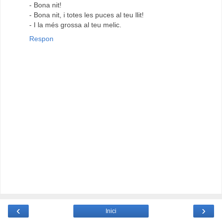
- Bona nit!
- Bona nit, i totes les puces al teu llit!
- I la més grossa al teu melic.
Respon
‹
›
Inici