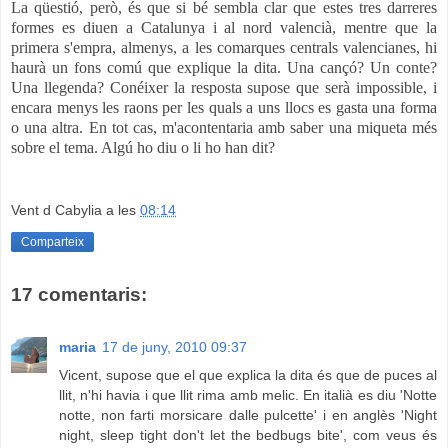
La qüestió, però, és que si bé sembla clar que estes tres darreres
formes es diuen a Catalunya i al nord valencià, mentre que la
primera s'empra, almenys, a les comarques centrals valencianes, hi
haurà un fons comú que explique la dita. Una cançó? Un conte?
Una llegenda? Conéixer la resposta supose que serà impossible, i
encara menys les raons per les quals a uns llocs es gasta una forma
o una altra. En tot cas, m'acontentaria amb saber una miqueta més
sobre el tema. Algú ho diu o li ho han dit?
Vent d Cabylia
a les
08:14
Comparteix
17 comentaris:
maria
17 de juny, 2010 09:37
Vicent, supose que el que explica la dita és que de puces al
llit, n'hi havia i que llit rima amb melic. En italià es diu 'Notte
notte, non farti morsicare dalle pulcette' i en anglès 'Night
night, sleep tight don't let the bedbugs bite', com veus és