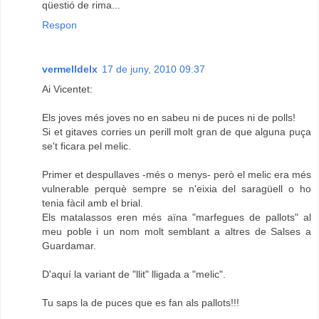
qüestió de rima...
Respon
vermelldelx
17 de juny, 2010 09:37
Ai Vicentet:
Els joves més joves no en sabeu ni de puces ni de polls!
Si et gitaves corries un perill molt gran de que alguna puça
se't ficara pel melic.
Primer et despullaves -més o menys- però el melic era més
vulnerable perquè sempre se n'eixia del saragüell o ho
tenia fàcil amb el brial.
Els matalassos eren més aïna "marfegues de pallots" al
meu poble i un nom molt semblant a altres de Salses a
Guardamar.
D'aquí la variant de "llit" lligada a "melic".
Tu saps la de puces que es fan als pallots!!!