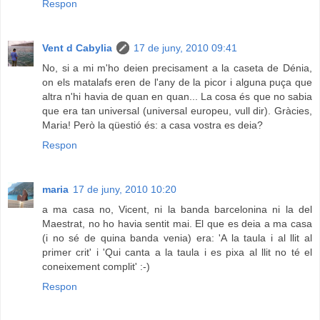
Respon
Vent d Cabylia
17 de juny, 2010 09:41
No, si a mi m'ho deien precisament a la caseta de Dénia,
on els matalafs eren de l'any de la picor i alguna puça que
altra n'hi havia de quan en quan... La cosa és que no sabia
que era tan universal (universal europeu, vull dir). Gràcies,
Maria! Però la qüestió és: a casa vostra es deia?
Respon
maria
17 de juny, 2010 10:20
a ma casa no, Vicent, ni la banda barcelonina ni la del
Maestrat, no ho havia sentit mai. El que es deia a ma casa
(i no sé de quina banda venia) era: 'A la taula i al llit al
primer crit' i 'Qui canta a la taula i es pixa al llit no té el
coneixement complit' :-)
Respon