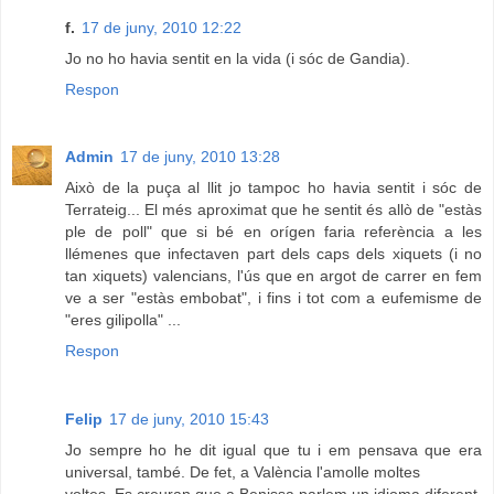
f.
17 de juny, 2010 12:22
Jo no ho havia sentit en la vida (i sóc de Gandia).
Respon
Admin
17 de juny, 2010 13:28
Això de la puça al llit jo tampoc ho havia sentit i sóc de
Terrateig... El més aproximat que he sentit és allò de "estàs
ple de poll" que si bé en orígen faria referència a les
llémenes que infectaven part dels caps dels xiquets (i no
tan xiquets) valencians, l'ús que en argot de carrer en fem
ve a ser "estàs embobat", i fins i tot com a eufemisme de
"eres gilipolla" ...
Respon
Felip
17 de juny, 2010 15:43
Jo sempre ho he dit igual que tu i em pensava que era
universal, també. De fet, a València l'amolle moltes