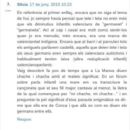
Silvia
17 de juny, 2010 10:23
En referència al primer enllaç, encara que no siga el tema
de hui, jo sempre havia pensat que tete i teta no eren més
que els diminutius infantils valencians de "germanet" i
"germaneta". Ací al cap i casal era molt comú sentir-los
quan jo era menuda; més encara, era una marca de
valencianitat indígena. Encara que al barri i al parvulari tots
els amiguets parlàvem castellà, aquells que deien tete i teta
als seus germans eren sempre els valencians autòctons i
habitualment teníen iaios (altra reduplicació infantil)
valencianoparlants.
Vaig descobrir fa poc de temps que a La Manxa diuen
chache i chacha amb el mateix significat. En un fòrum
sobre parla infantil una mare em va transcriure la
cançoneta que el seu fill major cantava al menut, la lletra
de la qual començava per "mi chache, mi chache..." i en
preguntar-la pel significat d'eixa paraula enigmàtica va dir-
me que ella era de Conca i que allà es com es diuen els
germans entre ells.
Respon