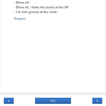
- Bona nit!
- Bona nit, i totes les puces al teu llit!
- I la més grossa al teu melic.
Respon
‹
›
Inici