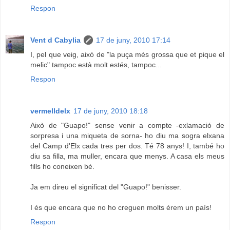
Respon
Vent d Cabylia
17 de juny, 2010 17:14
I, pel que veig, això de "la puça més grossa que et pique el
melic" tampoc està molt estés, tampoc...
Respon
vermelldelx
17 de juny, 2010 18:18
Això de "Guapo!" sense venir a compte -exlamació de
sorpresa i una miqueta de sorna- ho diu ma sogra elxana
del Camp d'Elx cada tres per dos. Té 78 anys! I, també ho
diu sa filla, ma muller, encara que menys. A casa els meus
fills ho coneixen bé.
Ja em direu el significat del "Guapo!" benisser.
I és que encara que no ho creguen molts érem un país!
Respon