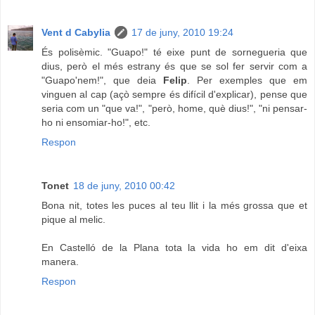
Vent d Cabylia
17 de juny, 2010 19:24
És polisèmic. "Guapo!" té eixe punt de sornegueria que
dius, però el més estrany és que se sol fer servir com a
"Guapo'nem!", que deia
Felip
. Per exemples que em
vinguen al cap (açò sempre és difícil d'explicar), pense que
seria com un "que va!", "però, home, què dius!", "ni pensar-
ho ni ensomiar-ho!", etc.
Respon
Tonet
18 de juny, 2010 00:42
Bona nit, totes les puces al teu llit i la més grossa que et
pique al melic.
En Castelló de la Plana tota la vida ho em dit d'eixa
manera.
Respon