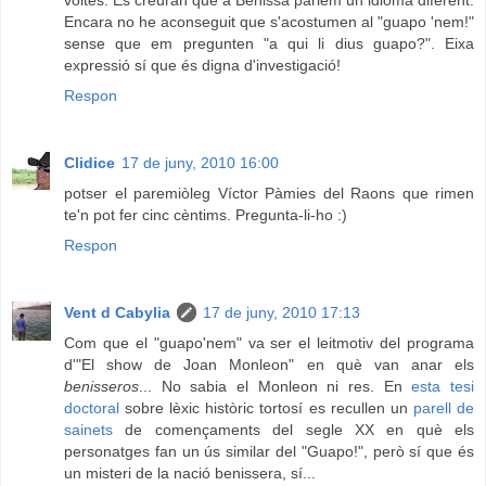
voltes. Es creuran que a Benissa parlem un idioma diferent.
Encara no he aconseguit que s'acostumen al "guapo 'nem!"
sense que em pregunten "a qui li dius guapo?". Eixa
expressió sí que és digna d'investigació!
Respon
Clidice
17 de juny, 2010 16:00
potser el paremiòleg Víctor Pàmies del Raons que rimen
te'n pot fer cinc cèntims. Pregunta-li-ho :)
Respon
Vent d Cabylia
17 de juny, 2010 17:13
Com que el "guapo'nem" va ser el leitmotiv del programa
d'"El show de Joan Monleon" en què van anar els
benisseros
... No sabia el Monleon ni res. En
esta tesi
doctoral
sobre lèxic històric tortosí es recullen un
parell de
sainets
de començaments del segle XX en què els
personatges fan un ús similar del "Guapo!", però sí que és
un misteri de la nació benissera, sí...