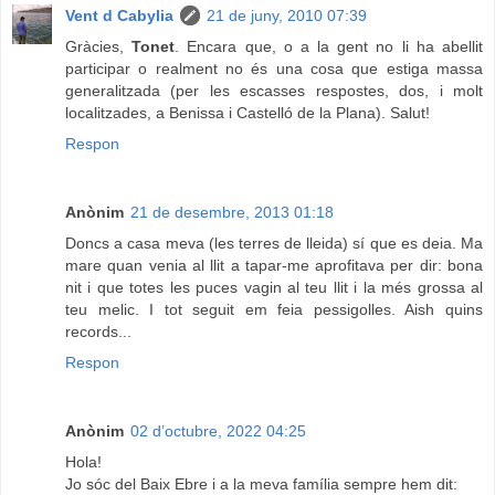
Vent d Cabylia
21 de juny, 2010 07:39
Gràcies,
Tonet
. Encara que, o a la gent no li ha abellit
participar o realment no és una cosa que estiga massa
generalitzada (per les escasses respostes, dos, i molt
localitzades, a Benissa i Castelló de la Plana). Salut!
Respon
Anònim
21 de desembre, 2013 01:18
Doncs a casa meva (les terres de lleida) sí que es deia. Ma
mare quan venia al llit a tapar-me aprofitava per dir: bona
nit i que totes les puces vagin al teu llit i la més grossa al
teu melic. I tot seguit em feia pessigolles. Aish quins
records...
Respon
Anònim
02 d’octubre, 2022 04:25
Hola!
Jo sóc del Baix Ebre i a la meva família sempre hem dit: