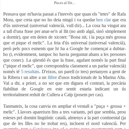
Puces al llit...
Pensava que m'havia passat a l'inrevés que quan els "tetes" de Rafa
Mora, que creia que no ho deia ningú i va quedar
ben clar
que era
d'ús universal (universal valencià, vull dir)... La cosa ha vingut ara
a tall d'una frase per anar-se'n al llit (no amb algú, sinó simplement
a dormir), que em deien de xicotet: "Bona nit, i la puça més grossa
que et pique el melic". La feia d'ús universal (universal valencià),
però pels pocs esments que hi ha a Google he començat a dubtar-
ho (i, evidentment, tampoc ho havia preguntat abans a les persones
que conec). La qüestió és que la frase, agafant només la part final
("pique el melic", que correspondria clarament a un parlar valencià)
només té
5 resultats
. D'eixos, un parell (o tres) pertanyen a gent de
la Ribera i un altre a un
llibre
d'usos tradicionals de la Marina Alta.
Val a dir, a priori, a no ser que em digueu el contrari, la precària
fiabilitat de Google en este sentit estaria indicant un ús
territorialment reduït de Cullera a Calp (posem per cas).
Tanmateix, la cosa canvia en ampliar el ventall a "puça + grossa +
melic". Llavors apareixen fins a tres variants, pel que sembla, prou
esteses pel domini lingüístic català, almenys a la part continental (ja
que de les Illes no he trobat res), incloent el nord valencià. Per