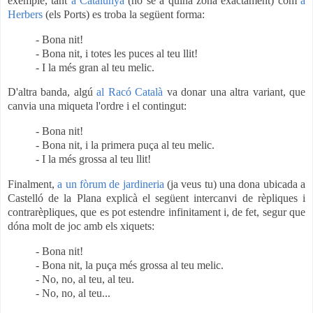
exemple, tant
a Catalunya
(no sé a quina zona exactament) com
a
Herbers
(els Ports) es troba la següent forma:
- Bona nit!
- Bona nit, i totes les puces al teu llit!
- I la més gran al teu melic.
D'altra banda, algú
al Racó Català
va donar una altra variant, que
canvia una miqueta l'ordre i el contingut:
- Bona nit!
- Bona nit, i la primera puça al teu melic.
- I la més grossa al teu llit!
Finalment,
a un fòrum de jardineria
(ja veus tu) una dona ubicada a
Castelló de la Plana explicà el següent intercanvi de rèpliques i
contrarèpliques, que es pot estendre infinitament i, de fet, segur que
dóna molt de joc
amb els xiquets:
- Bona nit!
- Bona nit, la puça més grossa al teu melic.
- No, no, al teu, al teu.
- No, no, al teu...