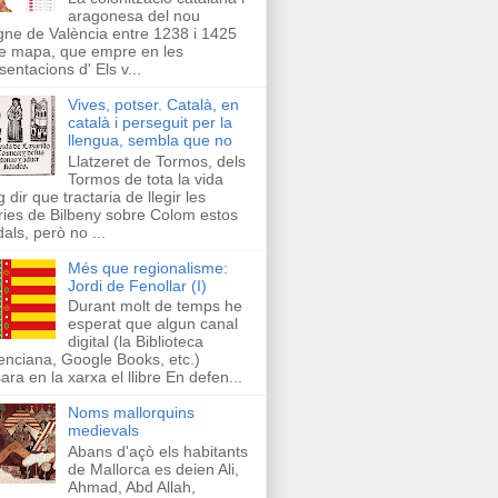
aragonesa del nou
ne de València entre 1238 i 1425
e mapa, que empre en les
sentacions d' Els v...
Vives, potser. Català, en
català i perseguit per la
llengua, sembla que no
Llatzeret de Tormos, dels
Tormos de tota la vida
g dir que tractaria de llegir les
ries de Bilbeny sobre Colom estos
als, però no ...
Més que regionalisme:
Jordi de Fenollar (I)
Durant molt de temps he
esperat que algun canal
digital (la Biblioteca
enciana, Google Books, etc.)
ara en la xarxa el llibre En defen...
Noms mallorquins
medievals
Abans d'açò els habitants
de Mallorca es deien Ali,
Ahmad, Abd Allah,