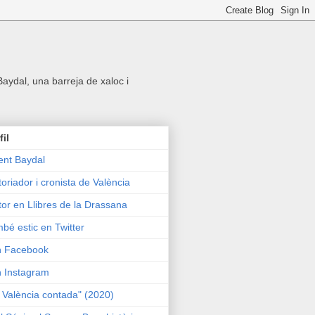
 Baydal, una barreja de xaloc i
fil
ent Baydal
toriador i cronista de València
tor en Llibres de la Drassana
bé estic en Twitter
n Facebook
n Instagram
 València contada" (2020)