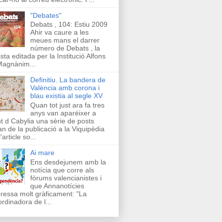
"Debates"
Debats , 104: Estiu 2009
Ahir va caure a les
meues mans el darrer
número de Debats , la
ista editada per la Institució Alfons
Magnànim...
Definitiu. La bandera de
València amb corona i
blau existia al segle XV
Quan tot just ara fa tres
anys van aparéixer a
t d Cabylia una sèrie de posts
an de la publicació a la Viquipèdia
'article so...
Ai mare
Ens desdejunem amb la
notícia que corre als
fòrums valencianistes i
que Annanotícies
ressa molt gràficament: "La
rdinadora de l...