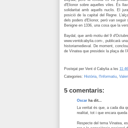
d'Elionor sobre aquelles viles. És ll
solidaritat amb aquells nuclis. El jur
posició de la capital del Regne. L'al
dels poders d'Elionor, però van seguir 
Benigne en 1336, una cosa que la versi
Baydal, que amb motiu del 9 d'Octubre 
www.ventdcabylia.com-, publicarà una a
historiamedieval. De moment, conclou, 
de Vinatea que presideix la plaça de l
Postejat per
Vent d Cabylia
a les
11:4
Categories:
Història
,
l'Informatiu
,
Vale
5 comentaris:
Oscar
ha dit...
La veritat és que, a cada dia 
realitat, tot i que encara queda
Respecte del tema Vinatea, es