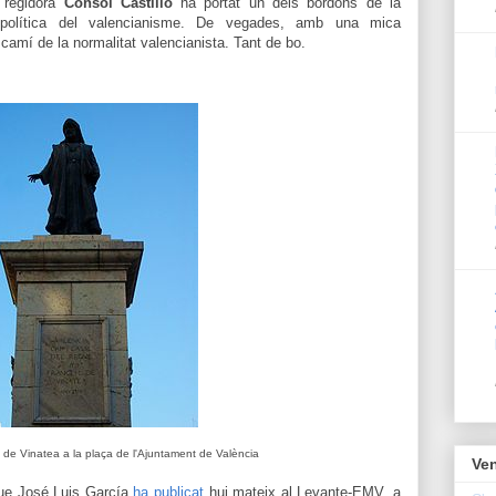
 regidora
Consol Castillo
ha portat un dels bordons de la
a política del valencianisme. De vegades, amb una mica
mí de la normalitat valencianista. Tant de bo.
de Vinatea a la plaça de l'Ajuntament de València
Ven
 que José Luis García
ha publicat
hui mateix al Levante-EMV, a