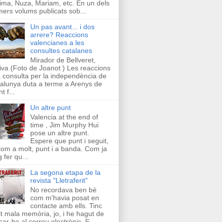
ima, Nuza, Mariam, etc. En un dels
mers volums publicats sob...
Un pas avant... i dos
arrere? Reaccions
valencianes a les
consultes catalanes
Mirador de Bellveret,
iva (Foto de Joanot ) Les reaccions
a consulta per la independència de
alunya duta a terme a Arenys de
t f...
Un altre punt
Valencia at the end of
time , Jim Murphy Hui
pose un altre punt.
Espere que punt i seguit,
com a molt, punt i a banda. Com ja
g fer qu...
La segona etapa de la
revista "Lletraferit"
No recordava ben bé
com m'havia posat en
contacte amb ells. Tinc
t mala memòria, jo, i he hagut de
car-ho al correu electrònic. F...