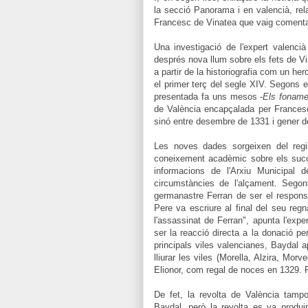
la secció Panorama i en valencià, rel
Francesc de Vinatea que vaig coment
Una investigació de l'expert valenci
després nova llum sobre els fets de Vin
a partir de la historiografia com un her
el primer terç del segle XIV. Segons e
presentada fa uns mesos -
Els foname
de València encapçalada per Frances
sinó entre desembre de 1331 i gener d
Les noves dades sorgeixen del regis
coneixement acadèmic sobre els succ
informacions de l'Arxiu Municipal 
circumstàncies de l'alçament. Sego
germanastre Ferran de ser el responsa
Pere va escriure al final del seu regn
l'assassinat de Ferran", apunta l'expe
ser la reacció directa a la donació per 
principals viles valencianes, Baydal a
lliurar les viles (Morella, Alzira, Mor
Elionor, com regal de noces en 1329. F
De fet, la revolta de València tamp
Baydal, però la revolta es va produ