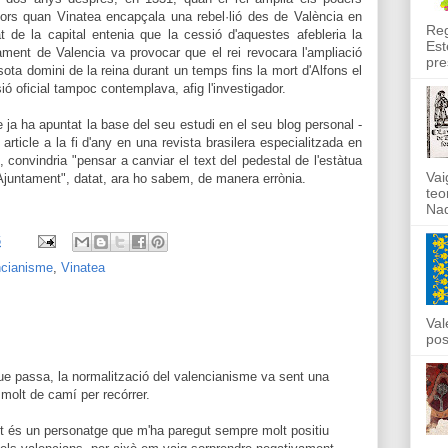
avors quan Vinatea encapçala una rebel·lió des de València en
Reg
at de la capital entenia que la cessió d'aquestes afebleria la
Est
çament de Valencia va provocar que el rei revocara l'ampliació
pre
sota domini de la reina durant un temps fins la mort d'Alfons el
ó oficial tampoc contemplava, afig l'investigador.
ja ha apuntat la base del seu estudi en el seu blog personal -
rticle a la fi d'any en una revista brasilera especialitzada en
convindria "pensar a canviar el text del pedestal de l'estàtua
Vai
'Ajuntament", datat, ara ho sabem, de manera errònia.
teo
Nad
6
ncianisme
,
Vinatea
Val
pos
que passa, la normalització del valencianisme va sent una
 molt de camí per recórrer.
t és un personatge que m'ha paregut sempre molt positiu