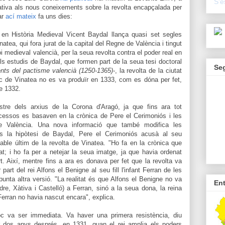
S'e
ativa als nous coneixements sobre la revolta encapçalada per
ar
ací mateix
fa uns dies:
à en Història Medieval Vicent Baydal llança quasi set segles
atea, qui fora jurat de la capital del Regne de València i tingut
oi medieval valencià, per la seua revolta contra el poder real en
ls estudis de Baydal, que formen part de la seua tesi doctoral
Se
nts del pactisme valencià (1250-1365)
-, la revolta de la ciutat
c de Vinatea no es va produïr en 1333, com es dóna per fet,
e 1332.
tre dels arxius de la Corona d'Aragó, ja que fins ara tot
essos es basaven en la crònica de Pere el Cerimoniós i les
de València. Una nova informació que també modifica les
ns la hipòtesi de Baydal, Pere el Cerimoniós acusà al seu
ble últim de la revolta de Vinatea. "Ho fa en la crònica que
at; i ho fa per a netejar la seua imatge, ja que havia ordenat
rt. Així, mentre fins a ara es donava per fet que la revolta va
part del rei Alfons el Benigne al seu fill l'infant Ferran de les
punta altra versió. "La realitat és que Alfons el Benigne no va
En
vedre, Xàtiva i Castelló) a Ferran, sinó a la seua dona, la reina
erran no havia nascut encara", explica.
oc va ser immediata. Va haver una primera resistència, diu
ir dos anys després, en 1331, quan el rei amplia els poders