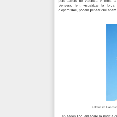
pels carrers de València. A més, la
Senyera, fent visualitzar la forç
d’optimisme, podem pensar que anem ca
Estàtua de Francesc 
I, en segon lloc, enllaçaré la notícia