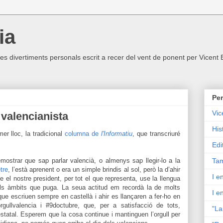
ia
ltres divertiments personals escrit a recer del vent de ponent per Vicent
Per
Vic
 valencianista
His
er lloc, la tradicional
columna de
l'Informatiu
, que transcriuré
Edi
emostrar que sap parlar valencià, o almenys sap llegir-lo a la
Tam
tre
, l’està aprenent o era un simple brindis al sol, però la d’ahir
I e
ue el nostre president, per tot el que representa, use la llengua
els àmbits que puga. La seua actitud em recordà la de molts
I e
 que escriuen sempre en castellà i ahir es llançaren a fer-ho en
rgullvalencia i #9doctubre, que, per a satisfacció de tots,
"La
 estatal. Esperem que la cosa continue i mantinguen l’orgull per