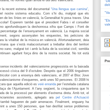
otidiana, no només quan arriba el dia dels valencians.
"De
del
r la recent estrena del documental
“Una llengua que camina”
,
"Va
 del nostre sistema educatiu. Com s’hi diu, malgrat que els
 de les línies en valencià, la Generalitat hi posa traves. Una
"El
colar! Esperem també que el president Fabra i el conseller
val
 no aprofundisquen la deshonrosa xifra que Camps i Font de
 percentatge de l’ensenyament en valencià. La majoria social
gment, segons assenyalen les enquestes, les peticions de
ara la vitalitat de la música en valencià. Afortunadament, deia
tmana que s’està malacostumant a treballar dins del territori
no xano, malgrat tot i amb la lluita de la societat civil, sembla
ntinuen agafant força dins de la nostra societat. No tot està
Pre
ó sense incidents del valencianisme progressista en la baixada
rocessó cívica del 9 d’octubre. Després que el 2006 tinguérem
tricolor com a ensenya dels valencians, el 2007 el Bloc Jove
valencianisme d’esquerres, amb unes 50 persones. El 2008 hi
ara que aquella edició es
veié enrarida
per l’estelada catalana
aça de l’Ajuntament. A l’any següent, la cinquantena que hi
ada de la processó per elements d’extrema dreta. Amb tot, el
cianistes assistents, aplegats ara
pel Centre d’Actuació
e també hagueren de patir amenaces. Finalment, enguany ha
nint a unes 150 persones, que han desfilat sense problemes