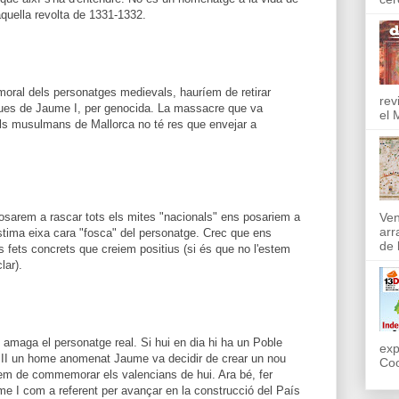
aquella revolta de 1331-1332.
t moral dels personatges medievals, hauríem de retirar
rev
ues de Jaume I, per genocida. La massacre que va
el 
els musulmans de Mallorca no té res que envejar a
osarem a rascar tots els mites "nacionals" ens posariem a
Ven
arr
làstima eixa cara "fosca" del personatge. Crec que ens
de l
ls fets concrets que creiem positius (si és que no l'estem
lar).
e amaga el personatge real. Si hui en dia hi ha un Poble
exp
XIII un home anomenat Jaume va decidir de crear un nou
Coo
íem de commemorar els valencians de hui. Ara bé, fer
me I com a referent per avançar en la construcció del País