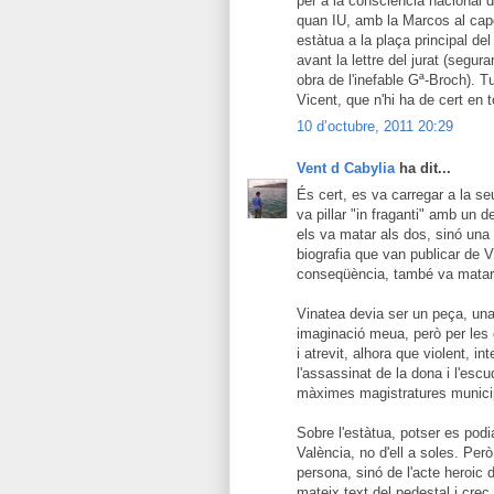
per a la consciència nacional 
quan IU, amb la Marcos al capd
estàtua a la plaça principal de
avant la lettre del jurat (segura
obra de l'inefable Gª-Broch). T
Vicent, que n'hi ha de cert en 
10 d’octubre, 2011 20:29
Vent d Cabylia
ha dit...
És cert, es va carregar a la s
va pillar "in fraganti" amb un
els va matar als dos, sinó una
biografia que van publicar de 
conseqüència, també va matar el
Vinatea devia ser un peça, una 
imaginació meua, però per le
i atrevit, alhora que violent, i
l'assassinat de la dona i l'escud
màximes magistratures municipa
Sobre l'estàtua, potser es podi
València, no d'ell a soles. Per
persona, sinó de l'acte heroic d
mateix text del pedestal i cre