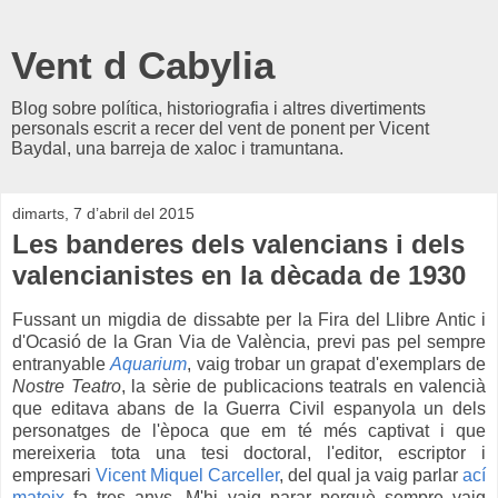
Vent d Cabylia
Blog sobre política, historiografia i altres divertiments
personals escrit a recer del vent de ponent per Vicent
Baydal, una barreja de xaloc i tramuntana.
dimarts, 7 d’abril del 2015
Les banderes dels valencians i dels
valencianistes en la dècada de 1930
Fussant un migdia de dissabte per la Fira del Llibre Antic i
d'Ocasió de la Gran Via de València, previ pas pel sempre
entranyable
Aquarium
, vaig trobar un grapat d'exemplars de
Nostre Teatro
, la sèrie de publicacions teatrals en valencià
que editava abans de la Guerra Civil espanyola un dels
personatges de l'època que em té més captivat i que
mereixeria tota una tesi doctoral, l'editor, escriptor i
empresari
Vicent Miquel Carceller
, del qual ja vaig parlar
ací
mateix
fa tres anys. M'hi vaig parar perquè sempre vaig