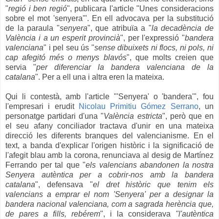
"
regió i ben regió
", publicara l'article "Unes consideracions
sobre el mot 'senyera'". En ell advocava per la substitució
de la paraula
"
senyera
", que atribuïa a "
la decadència de
València i a un esperit provincià
", per
l'expressió "
bandera
valenciana
" i pel seu ús "
sense dibuixets ni flocs, ni pols, ni
cap afegitó més o menys blavós
", que molts creien que
servia "
per diferenciar la bandera valenciana de la
catalana
". Per a ell una i altra eren la mateixa.
Qui li contestà, amb l'article "'Senyera' o 'bandera'", fou
l'empresari i erudit
Nicolau Primitiu Gómez Serrano
, un
personatge partidari d'una "
València estricta
", però que en
el seu afany conciliador tractava d'unir en una mateixa
direcció les diferents branques del valencianisme. En el
text, a banda d'explicar l'origen històric i la significació de
l'afegit blau amb la corona, renunciava al desig de Martínez
Ferrando per tal que "
els valencians abandonen la nostra
Senyera autèntica per a cobrir-nos amb la bandera
catalana
", defensava "
el dret històric que tenim els
valencians a emprar el nom 'Senyera' per a designar la
bandera nacional valenciana, com a sagrada herència que,
de pares a fills, rebérem
", i la considerava
"l'autèntica