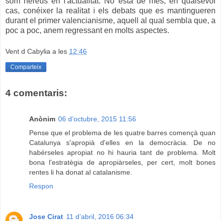
som hereus en l'actualitat. No està de més, en qualsevol
cas, conéixer la realitat i els debats que es mantingueren
durant el primer valencianisme, aquell al qual sembla que, a
poc a poc, anem regressant en molts aspectes.
Vent d Cabylia
a les
12:46
Comparteix
4 comentaris:
Anònim
06 d’octubre, 2015 11:56
Pense que el problema de les quatre barres començà quan
Catalunya s'apropià d'elles en la democràcia. De no
habérseles apropiat no hi hauria tant de problema. Molt
bona l'estratègia de apropiàrseles, per cert, molt bones
rentes li ha donat al catalanisme.
Respon
Jose Cirat
11 d’abril, 2016 06:34