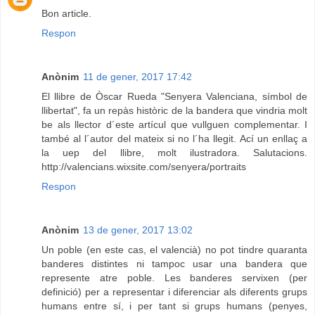
Bon article.
Respon
Anònim
11 de gener, 2017 17:42
El llibre de Òscar Rueda "Senyera Valenciana, símbol de
llibertat", fa un repàs històric de la bandera que vindria molt
be als llector d´este artícul que vullguen complementar. I
també al l´autor del mateix si no l´ha llegit. Ací un enllaç a
la uep del llibre, molt ilustradora. Salutacions.
http://valencians.wixsite.com/senyera/portraits
Respon
Anònim
13 de gener, 2017 13:02
Un poble (en este cas, el valencià) no pot tindre quaranta
banderes distintes ni tampoc usar una bandera que
represente atre poble. Les banderes servixen (per
definició) per a representar i diferenciar als diferents grups
humans entre sí, i per tant si grups humans (penyes,