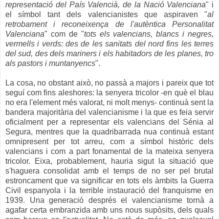
representació del País Valencià, de la Nació Valenciana
" i
el símbol tant dels valencianistes que aspiraven "
al
retrobament i reconeixença de l'autèntica Personalitat
Valenciana
" com de "
tots els valencians, blancs i negres,
vermells i verds: des de les sanitats del nord fins les terres
del sud, des dels mariners i els habitadors de les planes, tro
als pastors i muntanyencs
".
La cosa, no obstant això, no passà a majors i pareix que tot
seguí com fins aleshores: la senyera tricolor -en què el blau
no era l'element més valorat, ni molt menys- continuà sent la
bandera majoritària del valencianisme i la que es feia servir
oficialment per a representar els valencians del Sénia al
Segura, mentres que la quadribarrada nua continuà estant
omnipresent per tot arreu, com a símbol històric dels
valencians i com a part fonamental de la mateixa senyera
tricolor. Eixa, probablement, hauria sigut la situació que
s'haguera consolidat amb el temps de no ser pel brutal
estroncament que va significar en tots els àmbits la Guerra
Civil espanyola i la terrible instauració del franquisme en
1939. Una generació després el valencianisme tornà a
agafar certa embranzida amb uns nous supòsits, dels quals