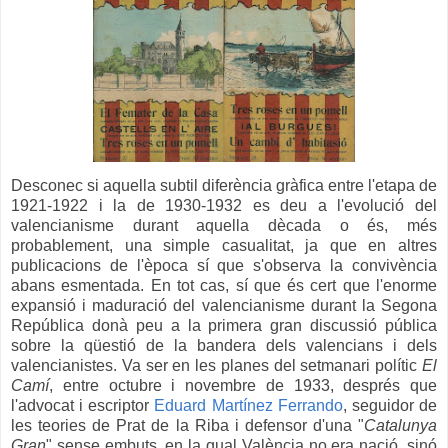
Desconec si aquella subtil diferència gràfica entre l'etapa de
1921-1922 i la de 1930-1932 es deu a l'evolució del
valencianisme durant aquella dècada o és, més
probablement, una simple casualitat, ja que en altres
publicacions de l'època sí que s'observa la convivència
abans esmentada. En tot cas, sí que és cert que l'enorme
expansió i maduració del valencianisme durant la Segona
República donà peu a la primera gran discussió pública
sobre la qüestió de la bandera dels valencians i dels
valencianistes. Va ser en les planes del setmanari polític
El
Camí
, entre octubre i novembre de 1933, després que
l'advocat i escriptor
Eduard Martínez Ferrando
, seguidor de
les teories de Prat de la Riba i defensor d'una "
Catalunya
Gran
" sense embuts, en la qual València no era nació, sinó