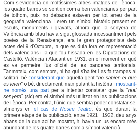
Com s'evidencia en moltíssimes altres imatges de l'època,
les quatre barres se sentien com a ben valencianes per part
de tothom, puix no debades estaven per tot arreu de la
geografia valenciana i eren un símbol històric present en
escuts, monuments i gravats, alhora que la senyera de
València amb blau havia sigut glossada incessantment pels
poetes de la Renaixença, era la gran protagonista dels
actes del 9 d'Octubre, la que es duia fora en representació
dels valencians i la que fou hissada en les Diputacions de
Castelló, València i Alacant en 1931, en el moment en què
es va permetre l'ús oficial de les banderes territorials.
Tanmateix, com sempre, hi ha qui s'ha fet i es fa trampes al
solitari, bé
considerant que
aquella gent "
no sabien el que
es feien
" o bé, directament, manipulant la història i
mostrant-
ne només una part
per a intentar constatar que la "
real
senyera
" (sic) era el símbol més utilitzat en les publicacions
de l'època. Per contra, l'únic que sembla poder constatar-se,
almenys en
el cas de
Nostre Teatro
, és que durant la
primera etapa de la publicació, entre 1921 i 1922, deu anys
abans de la que ací he mostrat, hi havia un ús encara més
abundant de les quatre barres com a símbol valencià: