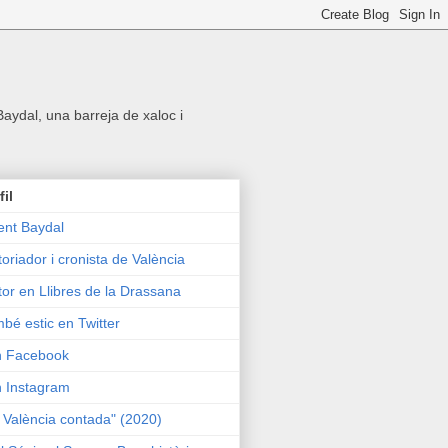
 Baydal, una barreja de xaloc i
fil
ent Baydal
toriador i cronista de València
tor en Llibres de la Drassana
bé estic en Twitter
n Facebook
n Instagram
 València contada" (2020)