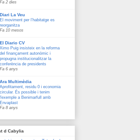
Fa 2 dies
Diari La Veu
El moviment per l’habitatge es
reorganitza
Fa 10 mesos
El Diario CV
Ximo Puig insisteix en la reforma
del finançament autonòmic i
propugna institucionalitzar la
conferència de presidents
Fa 6 anys
Ara Multimèdia
Aprofitament, residu 0 i economia
circular. És possible i tenim
l'exemple a Benimarfull amb
Envaplast
Fa 8 anys
t d Cabylia