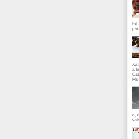
Fàt
pri
Xàt
a l
Cat
Mun
o, 
vai