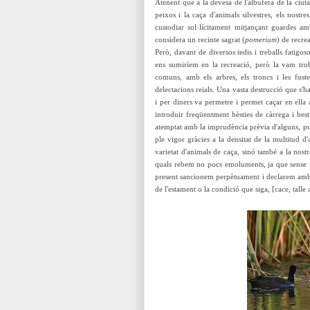
Atenent que a la devesa de l'albufera de la ciut
peixos i la caça d'animals silvestres, els nostre
custodiar
sol·lícitament mitjançant guardes am
considera un recinte sagrat (
pomerium
) de recre
Però, davant de diversos tedis i treballs fatigo
ens sumiríem en la recreació, però la vam trob
comuns, amb els arbres, els troncs i les fustes
delectacions reials. Una vasta destrucció que s'h
i per diners va permetre i permet caçar en ella 
introduir freqüentment bèsties de càrrega i besti
atemptat amb la imprudència prèvia d'alguns, puix
ple vigor gràcies a la densitat de la multitud d
varietat d'animals de caça, sinó també a la nostr
quals rebem no pocs emoluments, ja que sense f
present sancionem perpètuament i declarem amb e
de l'estament o la condició que siga, [cace, talle 