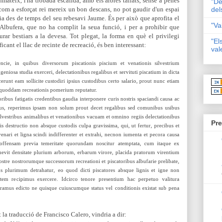
nmateix, l'ha trobada escafida, amb els arbres tallats, sense a penes
"De
 com a esforçat rei mereix un bon descans, no pot gaudir d'un espai
del
lia des de temps del seu rebesavi Jaume. És per això que aprofita
el
"Va
'Albufera, que no ha complit la seua funció, i per a prohibir que
urar bestiars a la devesa. Tot plegat, la forma en què el privilegi
"El
ficant el llac de recinte de recreació, és ben interessant
:
val
encie, in quibus diversorum piscationis piscium et venationis silvestrium
ngeniosa studia exerceri, delectationibus regalibus et servituti piscatium in dicta
cerunt eam sollicite custodiri ipsius custodibus certo salario, prout nunc etiam
o quoddam recreationis pomerium reputatur.
ribus fatigatis credentibus gaudia interponere curis nostris spaciandi causa ac
us, reperimus ipsam non solum prout decet regalibus sed comunibus usibus
 silvestribus animalibus et venationibus vacuam et om
nino regiis delectationibus
Pre
s destructio non absque custodis culpa gravissima, qui, ut fertur, precibus et
enari et ligna scindi indifferenter et extrahi, necnon iumenta et pecora causa
is offensam previa temeritate quorundam noscitur atemptata, cum itaque ex
suevit densitate plurium arborum, erbarum virore, placida pratorum virentium
ostre nostrorumque successorum recreationi et piscatoribus albufarie prelibate,
lurimum detrahatur, eo quod dicti piscatores
absque lignis et igne non
tem recipimus exercere.
Idcirco tenore presentium hac perpetuo valitura
aramus edicto ne quisque cuiuscumque status vel conditionis existat sub pena
la traducció de Francisco Calero, vindria a dir: