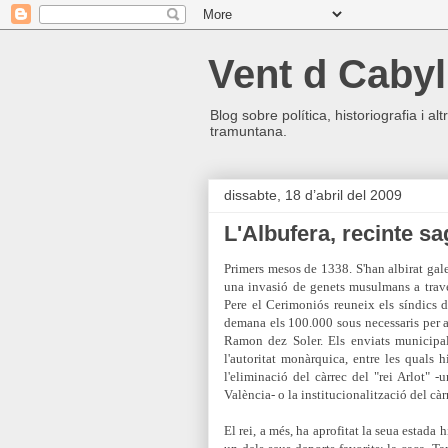
Vent d Cabyl
Blog sobre política, historiografia i a
tramuntana.
dissabte, 18 d’abril del 2009
L'Albufera, recinte sa
Primers mesos de 1338. S'han albirat gal
una invasió de genets musulmans a travé
Pere el Cerimoniós reuneix els síndics d
demana els 100.000 sous necessaris per 
Ramon dez Soler. Els enviats municipal
l'autoritat monàrquica, entre les quals h
l'eliminació del càrrec del "rei Arlot" -
València- o la institucionalització del càr
El rei, a més, ha aprofitat la seua estada 