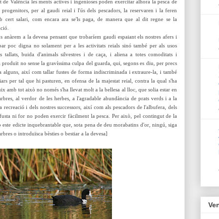
at de València les ments actives i ingenioses poden exercitar alhora la pesca de
s progenitors, per al gaudi reial i l'ús dels pescadors, la reservaren i la feren
b cert salari, com encara ara se'ls paga, de manera que al dit regne se la
ació.
sos anàrem a la devesa pensant que trobaríem gaudi espaiant els nostres afers i
ar poc digna no solament per a les activitats reials sinó també per als usos
 tallats, buida d'animals silvestres i de caça, i aliena a totes comoditats i
a produït no sense la gravíssima culpa del guarda, qui, segons es diu, per precs
a
alguns, així com tallar fustes de forma indiscriminada i extraure-la, i també
ars per tal que hi pasturen, en ofensa de la majestat reial, contra la qual s'ha
 amb tot això no només s'ha llevat molt a la bellesa al lloc, que solia estar en
'arbres, al verdor de les herbes, a l'agradable abundància de prats verds i a la
a recreació i dels nostres successors, així com als pescadors de l'albufera, dels
usta ni for no poden exercir fàcilment la pesca.
Per això, pel contingut de la
ste edicte inquebrantable que, sota pena de deu morabatins d'or, ningú, siga
arbres o introduïsca bèst
ies o bestiar a la devesa]
Ven