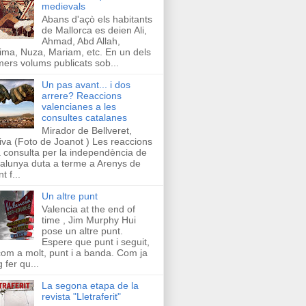
medievals
Abans d'açò els habitants
de Mallorca es deien Ali,
Ahmad, Abd Allah,
ima, Nuza, Mariam, etc. En un dels
mers volums publicats sob...
Un pas avant... i dos
arrere? Reaccions
valencianes a les
consultes catalanes
Mirador de Bellveret,
iva (Foto de Joanot ) Les reaccions
a consulta per la independència de
alunya duta a terme a Arenys de
t f...
Un altre punt
Valencia at the end of
time , Jim Murphy Hui
pose un altre punt.
Espere que punt i seguit,
com a molt, punt i a banda. Com ja
g fer qu...
La segona etapa de la
revista "Lletraferit"