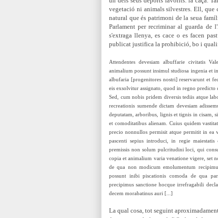
un dels seus deports favorits: la caça. Ta
vegetació ni animals
silvestres. Ell, que
natural que és patrimoni de la seua famí
Parl
ament per recriminar al guarda de l
s'extraga llenya, es cace o es facen past
publicat justifica la prohibició, bo i quali
Attendentes devesiam albuffarie civitatis Val
animalium possunt insimul studio
sa ingenia et i
albufaria [progenitores nostri] reservarunt et fe
eis exsolvitur assignato, quod in regno predict
Sed, cum nobis pridem diversis tediis atque labo
recreationis sumende dictam devesiam adissem
deputatam, arboribus, lignis et tignis in cisam,
et comoditatibus alienam. Cuius quidem vastitati
precio nonnullos permisit atque permitit in ea v
pascenti sepius introduci, in regie maiestat
premissis non solum pulcritudini loci, qui con
copia et animalium varia venatione vigere, set n
de qua non modicum emolumentum recipimus p
possunt inibi piscationis comoda de qua par
precipimus sanctione hocque irrefragabili decl
decem morabatinus auri [...]
La qual cosa, tot seguint aproximadament 