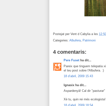
Postejat per
Vent d Cabylia
a les
12:5
Categories:
Albufera
,
Patrimoni
4 comentaris:
Pere Fuset
ha dit...
Pareix que tinguem telepatia xi
el teu post sobre l'Albufera. :)
18 d’abril, 2009 15:43
Ignasix ha dit...
Aspardenyâ! Cal dir "pasturar" 
Xè tu, quin rei més ecologista!
18 d’abril, 2009 18:54