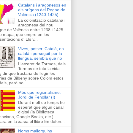
Catalans i aragonesos en
els orígens del Regne de
València (1240-1425)
La colonització catalana i
aragonesa del nou
ne de València entre 1238 i 1425
e mapa, que empre en les
sentacions d' Els v...
Vives, potser. Català, en
català i perseguit per la
llengua, sembla que no
Llatzeret de Tormos, dels
Tormos de tota la vida
g dir que tractaria de llegir les
ries de Bilbeny sobre Colom estos
als, però no ...
Més que regionalisme:
Jordi de Fenollar (I)
Durant molt de temps he
esperat que algun canal
digital (la Biblioteca
enciana, Google Books, etc.)
ara en la xarxa el llibre En defen...
Noms mallorquins