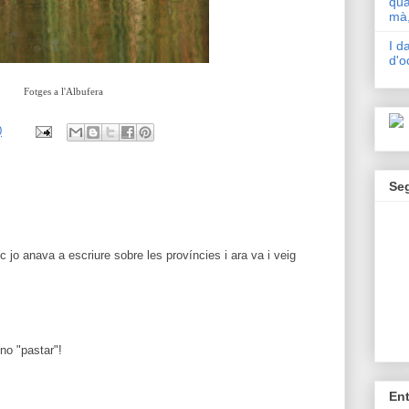
qua
mà,
I d
d'o
Fotges a l'Albufera
0
Se
c jo anava a escriure sobre les províncies i ara va i veig
no "pastar"!
En