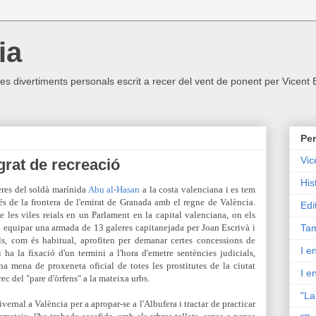
ia
ltres divertiments personals escrit a recer del vent de ponent per Vicent
Per
Vic
grat de recreació
His
eres del soldà marínida
Abu al-Hasan
a la costa valenciana i es tem
s de la frontera de l'emirat de Granada amb el regne de València.
Edi
e les viles reials en un Parlament en la capital valenciana, on els
a equipar una armada de 13 galeres capitanejada per Joan
Escrivà i
Tam
s, com és habitual, aprofiten per demanar certes concessions de
I e
i ha la fixació d'un termini a l'hora d'emetre sentències judicials,
una mena de proxeneta oficial de totes les prostitutes de la ciutat
I e
rec del "pare d'òrfens" a la mateixa urbs.
"La
hivernal a València per a apropar-se a l'Albufera i tractar de practicar