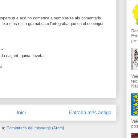
ò espere que açò no comence a semblar-se als comentaris
fixa més en la gramàtica o l'ortografia que en el contingut
Reg
Est
pre
..
ida caçant, quina novetat.
i.
Vai
teo
Nad
Inici
Entrada més antiga
Val
pos
s a:
Comentaris del missatge (Atom)