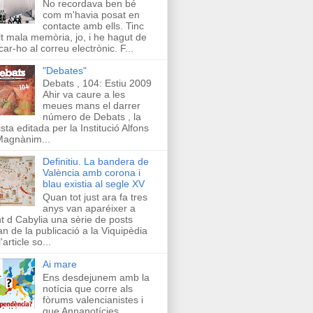
No recordava ben bé
com m'havia posat en
contacte amb ells. Tinc
t mala memòria, jo, i he hagut de
car-ho al correu electrònic. F...
"Debates"
Debats , 104: Estiu 2009
Ahir va caure a les
meues mans el darrer
número de Debats , la
ista editada per la Institució Alfons
Magnànim...
Definitiu. La bandera de
València amb corona i
blau existia al segle XV
Quan tot just ara fa tres
anys van aparéixer a
t d Cabylia una sèrie de posts
an de la publicació a la Viquipèdia
'article so...
Ai mare
Ens desdejunem amb la
notícia que corre als
fòrums valencianistes i
que Annanotícies