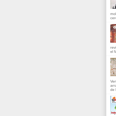
mol
cer
rev
el 
Ven
arr
de l