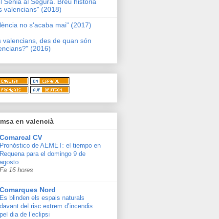
l Sénia al Segura. Breu història
s valencians" (2018)
lència no s'acaba mai" (2017)
s valencians, des de quan són
encians?" (2016)
msa en valencià
Comarcal CV
Pronóstico de AEMET: el tiempo en
Requena para el domingo 9 de
agosto
Fa 16 hores
Comarques Nord
Es blinden els espais naturals
davant del risc extrem d’incendis
pel dia de l’eclipsi