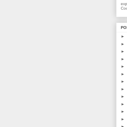
exp
Coo
PO
►
►
►
►
►
►
►
►
►
►
►
►
►