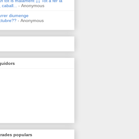
n tot is malament ¡¡¡ Tot a fer la
 caball...
- Anonymous
arrer diumenge
ctubre??
- Anonymous
guidors
trades populars