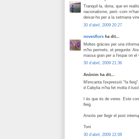
Tranquil·la, dona, que en reali
nacionalisme, però -com m'han 
deixar-ho per a la setmana vine
30 d’abril, 2009 20:27
novesflors
ha dit...
Moltes gràcies per una informac
m'ho permets, et pregunte: Aix
massa gran per a l'espai on el 
30 d’abril, 2009 21:36
Anònim ha dit...
M'encanta l'expressió "fa lleig
d Cabylia m'ha fet molta il·lusi
I és que és de veres. Este con
lleig.
Ansiós per llegir el post interr
Toni
30 d’abril, 2009 22:08