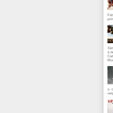
Fàt
pri
Xàt
a l
Cat
Mun
o, 
vai