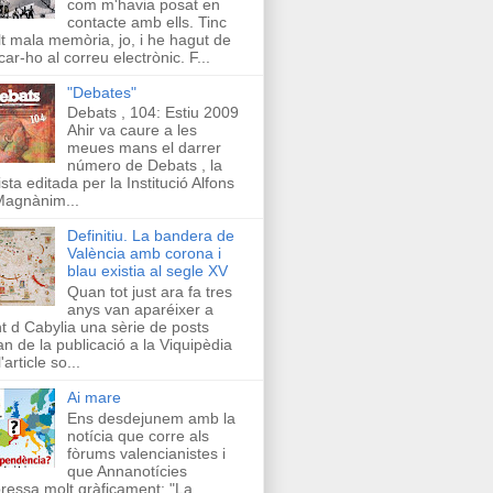
com m'havia posat en
contacte amb ells. Tinc
t mala memòria, jo, i he hagut de
car-ho al correu electrònic. F...
"Debates"
Debats , 104: Estiu 2009
Ahir va caure a les
meues mans el darrer
número de Debats , la
ista editada per la Institució Alfons
Magnànim...
Definitiu. La bandera de
València amb corona i
blau existia al segle XV
Quan tot just ara fa tres
anys van aparéixer a
t d Cabylia una sèrie de posts
an de la publicació a la Viquipèdia
'article so...
Ai mare
Ens desdejunem amb la
notícia que corre als
fòrums valencianistes i
que Annanotícies
ressa molt gràficament: "La