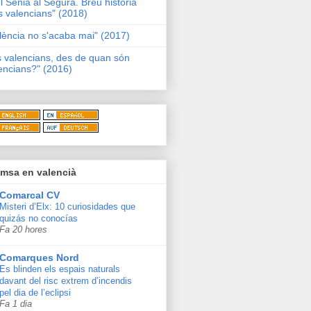
l Sénia al Segura. Breu història
s valencians" (2018)
lència no s'acaba mai" (2017)
s valencians, des de quan són
encians?" (2016)
msa en valencià
Comarcal CV
Misteri d’Elx: 10 curiosidades que
quizás no conocías
Fa 20 hores
Comarques Nord
Es blinden els espais naturals
davant del risc extrem d’incendis
pel dia de l’eclipsi
Fa 1 dia