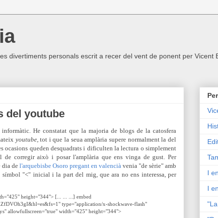
ia
ltres divertiments personals escrit a recer del vent de ponent per Vicent
Per
Vic
s del youtube
His
informàtic. He constatat que la majoria de blogs de la catosfera
mateix
youtube
, tot i que la seua amplària supere normalment la del
Edi
tes ocasions queden desquadrats i dificulten la lectura o simplement
l de corregir això i posar l'amplària que ens vinga de gust. Per
Tam
e dia de
l'arquebisbe Osoro pregant en valencià
venia "de sèrie" amb
I e
l símbol "<" inicial i la part del mig, que ara no ens interessa, per
I e
th="425" height="344"> [... ... ...] embed
"La
XZfDVOh3gI&hl=es&fs=1" type="application/x-shockwave-flash"
ys" allowfullscreen="true" width="425" height="344">