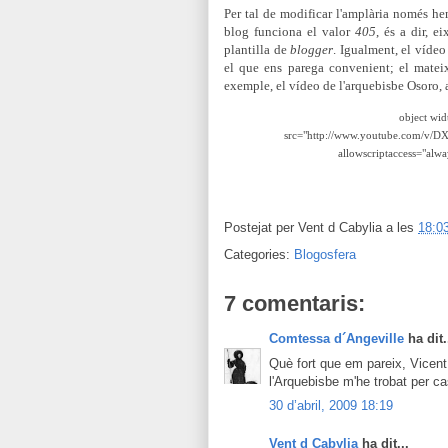
Per tal de modificar l'amplària només he
blog funciona el valor
405
, és a dir, e
plantilla de
blogger
. Igualment, el vídeo
el que ens parega convenient; el matei
exemple, el vídeo de l'arquebisbe Osoro, 
object wid
src="http://www.youtube.com/v/D
allowscriptaccess="alwa
Postejat per
Vent d Cabylia
a les
18:0
Categories:
Blogosfera
7 comentaris:
Comtessa d´Angeville
ha dit.
Què fort que em pareix, Vicent 
l'Arquebisbe m'he trobat per c
30 d’abril, 2009 18:19
Vent d Cabylia
ha dit...