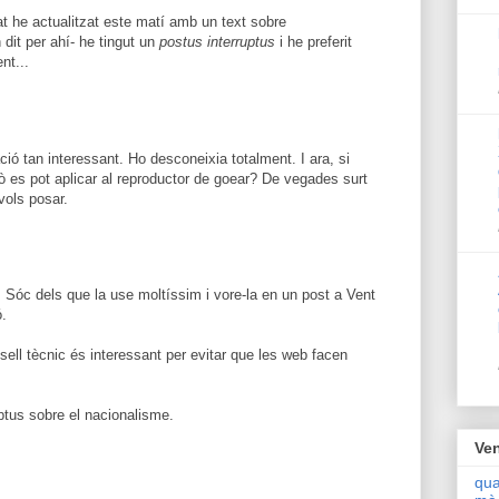
tat he actualitzat este matí amb un text sobre
dit per ahí- he tingut un
postus interruptus
i he preferit
nt...
ió tan interessant. Ho desconeixia totalment. I ara, si
ò es pot aplicar al reproductor de goear? De vegades surt
vols posar.
". Sóc dels que la use moltíssim i vore-la en un post a Vent
ó.
sell tècnic és interessant per evitar que les web facen
uptus sobre el nacionalisme.
Ven
qua