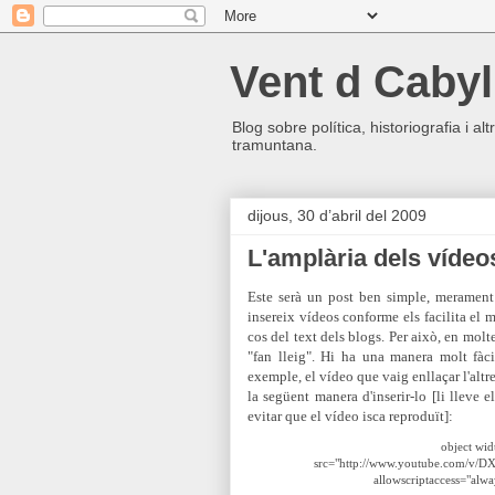
Vent d Cabyl
Blog sobre política, historiografia i a
tramuntana.
dijous, 30 d’abril del 2009
L'amplària dels vídeo
Este serà un post ben simple, merament 
insereix vídeos conforme els facilita el 
cos del text dels blogs. Per això, en mol
"fan lleig". Hi ha una manera molt fàci
exemple, el vídeo que vaig enllaçar l'altr
la següent manera d'inserir-lo [li lleve e
evitar que el vídeo isca reproduït]:
object wid
src="http://www.youtube.com/v/D
allowscriptaccess="alwa