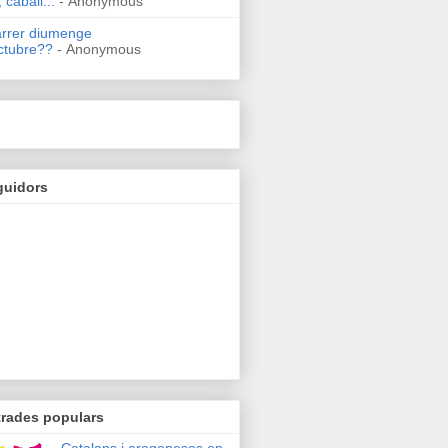
 caball...
- Anonymous
arrer diumenge
ctubre??
- Anonymous
guidors
trades populars
Catalans i aragonesos en