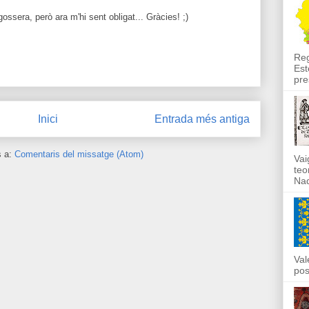
ossera, però ara m'hi sent obligat... Gràcies! ;)
Reg
Est
pre
Inici
Entrada més antiga
s a:
Comentaris del missatge (Atom)
Vai
teo
Nad
Val
pos