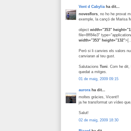
Vent d Cabylia
ha dit...
novesflors
, no ho he provat m
exemple, la cançó de Marisa Mo
object
width="353" height="1
file=8ff84e3" type="applicatio
width="353" height="132"
>[..
Però si li canvies els valors 
canviaran al teu gust.
Salutacions
Toni
. Com he dit,
quedat a mitges.
01 de maig, 2009 09:15
aurora
ha dit...
moltes gràcies, Vicent!!
ja he transformat un vídeo que, 
Salut!
02 de maig, 2009 18:30
Ricard
ha dit...