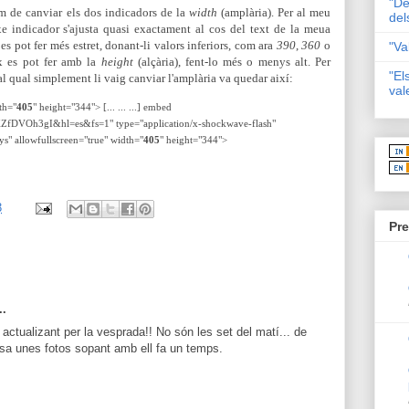
"De
m de canviar els dos indicadors de la
width
(amplària). Per al meu
del
ixe indicador s'ajusta quasi exactament al cos del text de la meua
 es pot fer més estret, donant-li valors inferiors, com ara
390
,
360
o
"Va
x es pot fer amb la
height
(alçària), fent-lo més o menys alt. Per
"El
al qual simplement li vaig canviar l'amplària va quedar així:
val
th="
405
" height="344"> [... ... ...] embed
XZfDVOh3gI&hl=es&fs=1" type="application/x-shockwave-flash"
ys" allowfullscreen="true" width="
405
" height="344">
3
Pre
..
actualizant per la vesprada!! No són les set del matí... de
asa unes fotos sopant amb ell fa un temps.