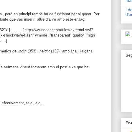
mà,
I d
ai, però en principi també ha de funcionar per al goear. Per
d'o
nte que vas inserir l'altre dia ve amb este enllaç:
32"
> [... ... ...]http://www.goear.com/files/external.swf?
n/x-shockwave-flash" wmode="transparent" quality="high"
. ...]
numèrics de
width
(353) i
height
(132) l'amplària i l'alçària
Se
 la setmana vinent tornarem amb el post eixe que ha
efectivament, feia lleig...
En