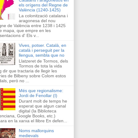
els orígens del Regne de
València (1240-1425)
La colonització catalana i
aragonesa del nou
ne de València entre 1238 i 1425
e mapa, que empre en les
sentacions d' Els v...
Vives, potser. Català, en
català i perseguit per la
llengua, sembla que no
Llatzeret de Tormos, dels
Tormos de tota la vida
g dir que tractaria de llegir les
ries de Bilbeny sobre Colom estos
als, però no ...
Més que regionalisme:
Jordi de Fenollar (I)
Durant molt de temps he
esperat que algun canal
digital (la Biblioteca
enciana, Google Books, etc.)
ara en la xarxa el llibre En defen...
Noms mallorquins
medievals