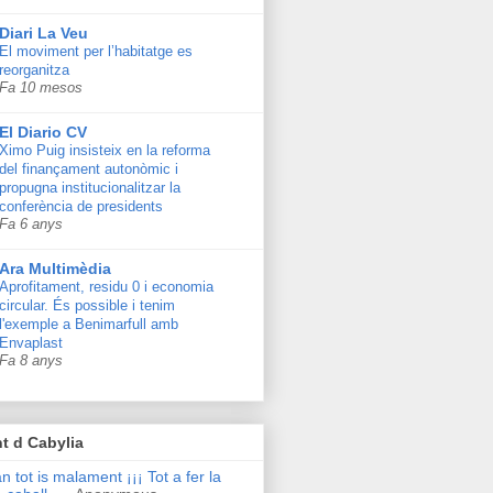
Diari La Veu
El moviment per l’habitatge es
reorganitza
Fa 10 mesos
El Diario CV
Ximo Puig insisteix en la reforma
del finançament autonòmic i
propugna institucionalitzar la
conferència de presidents
Fa 6 anys
Ara Multimèdia
Aprofitament, residu 0 i economia
circular. És possible i tenim
l'exemple a Benimarfull amb
Envaplast
Fa 8 anys
t d Cabylia
n tot is malament ¡¡¡ Tot a fer la