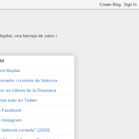
 Baydal, una barreja de xaloc i
fil
ent Baydal
toriador i cronista de València
tor en Llibres de la Drassana
bé estic en Twitter
n Facebook
n Instagram
 València contada" (2020)