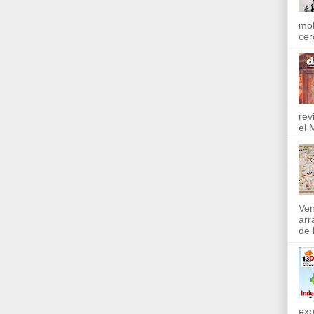
mol
cer
rev
el 
Ven
arr
de l
exp