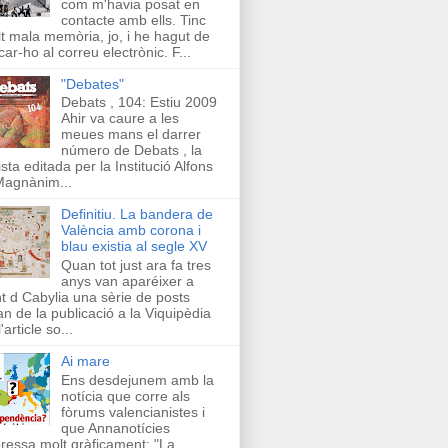
com m'havia posat en
contacte amb ells. Tinc
t mala memòria, jo, i he hagut de
car-ho al correu electrònic. F...
"Debates"
Debats , 104: Estiu 2009
Ahir va caure a les
meues mans el darrer
número de Debats , la
ista editada per la Institució Alfons
Magnànim...
Definitiu. La bandera de
València amb corona i
blau existia al segle XV
Quan tot just ara fa tres
anys van aparéixer a
t d Cabylia una sèrie de posts
an de la publicació a la Viquipèdia
'article so...
Ai mare
Ens desdejunem amb la
notícia que corre als
fòrums valencianistes i
que Annanotícies
ressa molt gràficament: "La