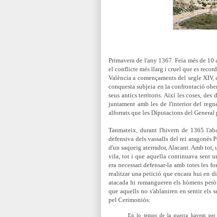
Primavera de l'any 1367. Feia més de 10 an
el conflicte més llarg i cruel que es reco
València a començaments del segle XIV, d
conquesta subjeia en la confrontació obert
seus antics territoris. Així les coses, des 
juntament amb les de l'interior del regne
alforrats que les Diputacions del General 
Tanmateix, durant l'hivern de 1365 l'aba
defensiva dels vassalls del rei aragonés P
d'un saqueig aterrador, Alacant. Amb tot, 
vila, tot i que aquella continuava sent u
era necessari defensar-la amb totes les f
realitzar una petició que encara hui en d
atacada hi romangueren els hòmens però les
que aquells no s'ablaniren en sentir els s
pel Cerimoniós:
En lo temps de la guerra havem per e