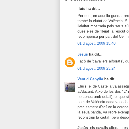
lluís ha dit...
Per cert, en aquella guerra, a
també la ciutat de València. S
lleialtat mostrada pels seus sú
dues eles de "lleial" a l'escut
recompensa per part del Cerim
01 d’agost, 2009 15:40
Jesús
ha dit...
I açò de 'cavallers alforrats', 
01 d’agost, 2009 23:24
Vent d Cabylia
ha dit...
Lluís
, el de Castella va asset
a Alacant. Això de les dos "L"
ho conec amb detall); el que sí 
nom de València cada vegada qu
precisament d'ací ve la corona 
la seua banda, va rebre exemp
reconstruir la ciutat, però desc
Jesús
, els cavalls alforrats e