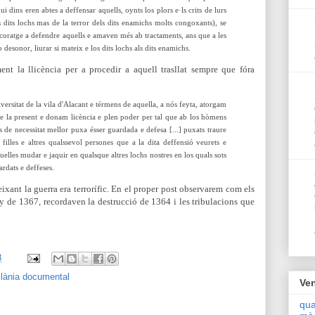
dins eren abtes a deffensar aquells, oynts los plors e·ls crits de lurs
s dits lochs mas de la terror dels dits enamichs molts congoxants), se
coratge a defendre aquells e amaven més ab tractaments, ans que a les
 o desonor, liurar si mateix e los dits lochs als dits enamichs.
ent la llicència per a procedir a aquell trasllat sempre que fóra
versitat de la vila d'Alacant e térmens de aquella, a nós feyta, atorgam
 de la present e donam licència e plen poder per tal que ab los hòmens
s de necessitat mellor puxa ésser guardada e defesa [...] puxats traure
e filles e altres qualssevol persones que a la dita deffensió veurets e
uelles mudar e jaquir en qualsque altres lochs nostres en los quals sots
rdats e deffeses.
ixant la guerra era terrorífic. En el proper post observarem com els
ny de 1367, recordaven la destrucció de 1364 i les tribulacions que
8
·lània documental
Ven
qua