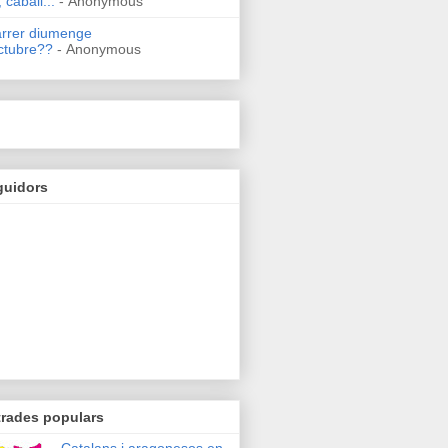
 caball...
- Anonymous
arrer diumenge
ctubre??
- Anonymous
guidors
trades populars
Catalans i aragonesos en