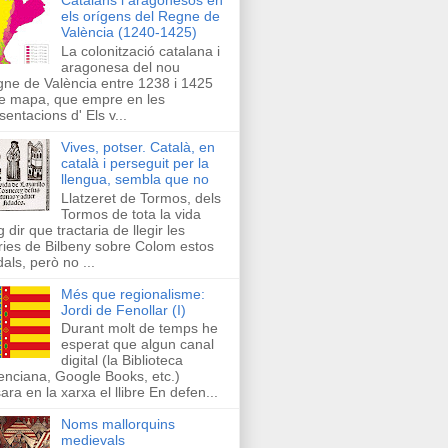
els orígens del Regne de
València (1240-1425)
La colonització catalana i
aragonesa del nou
ne de València entre 1238 i 1425
e mapa, que empre en les
sentacions d' Els v...
Vives, potser. Català, en
català i perseguit per la
llengua, sembla que no
Llatzeret de Tormos, dels
Tormos de tota la vida
g dir que tractaria de llegir les
ries de Bilbeny sobre Colom estos
als, però no ...
Més que regionalisme:
Jordi de Fenollar (I)
Durant molt de temps he
esperat que algun canal
digital (la Biblioteca
enciana, Google Books, etc.)
ara en la xarxa el llibre En defen...
Noms mallorquins
medievals