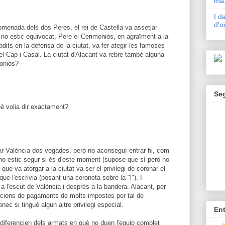
mà,
I d
d'o
nomenada dels dos Peres, el rei de Castella va assetjar
i no estic equivocat, Pere el Cerimoniós, en agraïment a la
bdits en la defensa de la ciutat, va fer afegir les famoses
 del Cap i Casal. La ciutat d'Alacant va rebre també alguna
oniós?
Se
què volia dir exactament?
jar València dos vegades, però no aconseguí entrar-hi, com
 no estic segur si és d'este moment (supose que sí però no
que va atorgar a la ciutat va ser el privilegi de coronar el
e l'escrivia (posant una coroneta sobre la "l"). I
a l'escut de València i després a la bandera. Alacant, per
cions de pagaments de molts impostos per tal de
onec si tingué algun altre privilegi especial.
En
s diferencien dels armats en què no duen l'equip complet