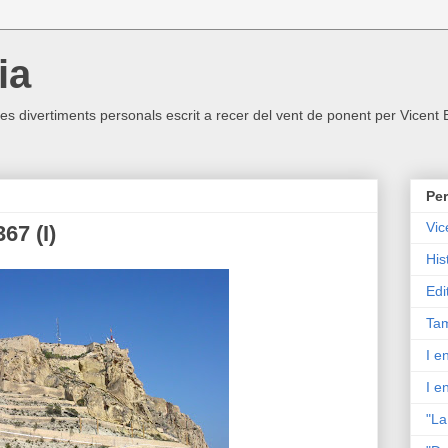
ia
ltres divertiments personals escrit a recer del vent de ponent per Vicent
Per
Vic
67 (I)
His
Edi
Tam
I e
I e
"La