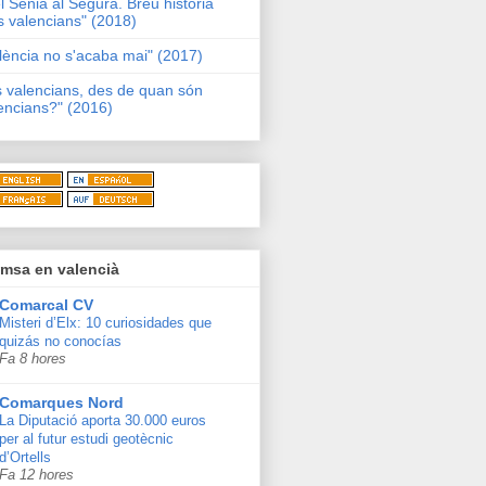
l Sénia al Segura. Breu història
s valencians" (2018)
lència no s'acaba mai" (2017)
s valencians, des de quan són
encians?" (2016)
msa en valencià
Comarcal CV
Misteri d’Elx: 10 curiosidades que
quizás no conocías
Fa 8 hores
Comarques Nord
La Diputació aporta 30.000 euros
per al futur estudi geotècnic
d’Ortells
Fa 12 hores