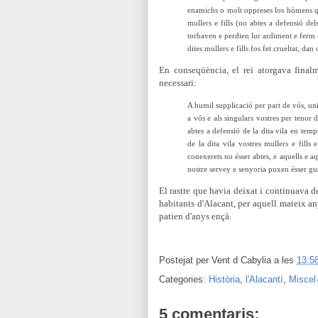
enamichs o molt oppreses los hòmens qui 
mullers e fills (no abtes a defensió del
torbaven e perdien lur ardiment e ferm 
dites mullers e fills fos fet crueltat, dan
En conseqüència, el rei atorgava finalm
necessari:
A humil supplicació per part de vós, uni
a vós e als singulars vostres per tenor
abtes a defensió de la dita vila en temp
de la dita vila vostres mullers e fills 
conexerets no ésser abtes, e aquells e aq
nostre servey e senyoria puxen ésser gua
El rastre que havia deixat i continuava de
habitants d'Alacant, per aquell mateix a
patien d'anys ençà.
Postejat per
Vent d Cabylia
a les
13:5
Categories:
Història
,
l'Alacantí
,
Miscel
5 comentaris: