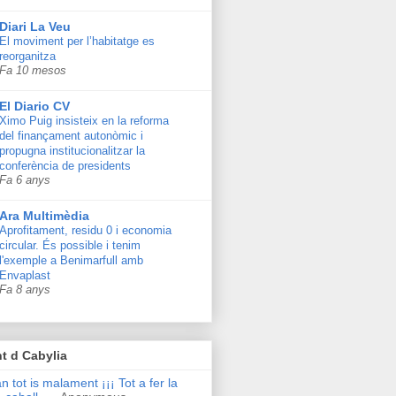
Diari La Veu
El moviment per l’habitatge es
reorganitza
Fa 10 mesos
El Diario CV
Ximo Puig insisteix en la reforma
del finançament autonòmic i
propugna institucionalitzar la
conferència de presidents
Fa 6 anys
Ara Multimèdia
Aprofitament, residu 0 i economia
circular. És possible i tenim
l'exemple a Benimarfull amb
Envaplast
Fa 8 anys
t d Cabylia
n tot is malament ¡¡¡ Tot a fer la