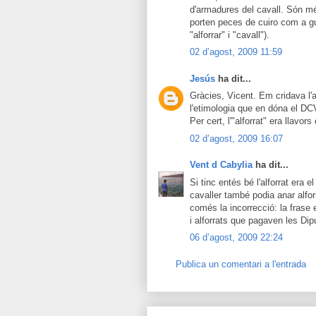
d'armadures del cavall. Són m
porten peces de cuiro com a g
"alforrar" i "cavall").
02 d’agost, 2009 11:59
Jesús
ha dit...
Gràcies, Vicent. Em cridava l'a
l'etimologia que en dóna el DC
Per cert, l'"alforrat" era llavor
02 d’agost, 2009 16:07
Vent d Cabylia
ha dit...
Si tinc entés bé l'alforrat era e
cavaller també podia anar alfor
comés la incorrecció: la frase
i alforrats que pagaven les Dip
06 d’agost, 2009 22:24
Publica un comentari a l'entrada