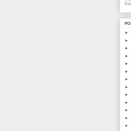
Coo
PO
►
►
►
►
►
►
►
►
►
►
►
►
►