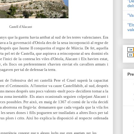
"De
del
"Va
"El
Castell d'Alacant
val
ys que la guerra havia arribat al sud de les terres valencianes. Era
rdava a la governació d'Oriola des de la seua incorporació al regne de
esprés que Jaume II conquerira el regne de Múrcia. De fet, aquella
a pel rei de Castella, que aspirava a reincorporar al seu domini els
de l'inici de la contesa les viles d'Oriola, Alacant i Elx havien estat,
, els llocs on
preferentment
s'havien enviat els cavallers armats i
pagaven per tal de defensar la terra.
Pre
st de l'ofensiva del rei castellà Pere el Cruel superà la capacitat
ere el Cerimoniós. A l'interior va caure Castellfabib, al sud, després
uns mesos després uns pocs valents -molt pocs- decidiren tornar a la
na zona inestable. Els atacs ocasionals seguien colpejant Alacant i
orces possibles. Per això, en maig de 1367 el comú de la vila decidí
ia aborrona en llegir-la: demanaren que cada vegada que la vila fos
 seues dones i fills pogueren ser traslladats a altres llocs per tal
eus plors i crits. Així ho explica la disposició al respecte ordenada
xperiència conegut que·n alguns lochs que eren assetjats per los