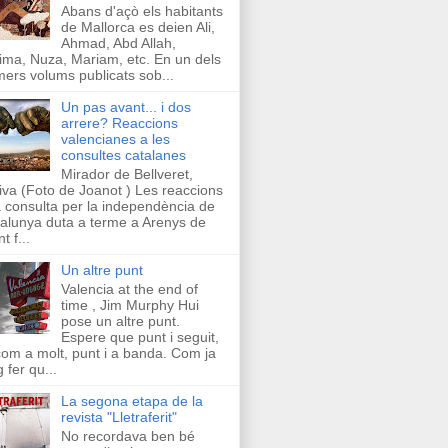
Abans d'açò els habitants
de Mallorca es deien Ali,
Ahmad, Abd Allah,
ima, Nuza, Mariam, etc. En un dels
mers volums publicats sob...
Un pas avant... i dos
arrere? Reaccions
valencianes a les
consultes catalanes
Mirador de Bellveret,
iva (Foto de Joanot ) Les reaccions
a consulta per la independència de
alunya duta a terme a Arenys de
t f...
Un altre punt
Valencia at the end of
time , Jim Murphy Hui
pose un altre punt.
Espere que punt i seguit,
com a molt, punt i a banda. Com ja
g fer qu...
La segona etapa de la
revista "Lletraferit"
No recordava ben bé