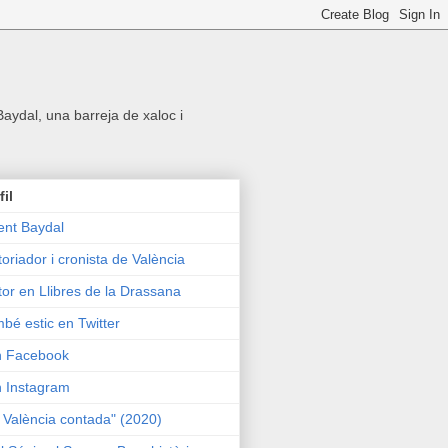
 Baydal, una barreja de xaloc i
fil
ent Baydal
toriador i cronista de València
tor en Llibres de la Drassana
bé estic en Twitter
n Facebook
n Instagram
 València contada" (2020)