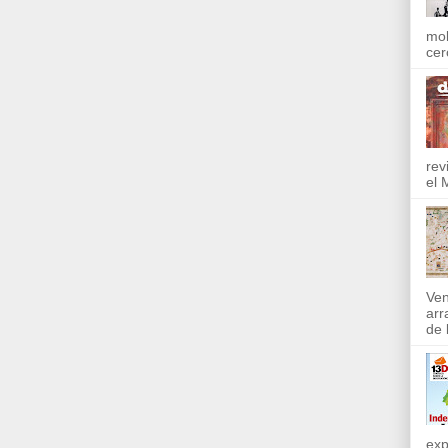
mol
cer
rev
el 
Ven
arr
de l
exp