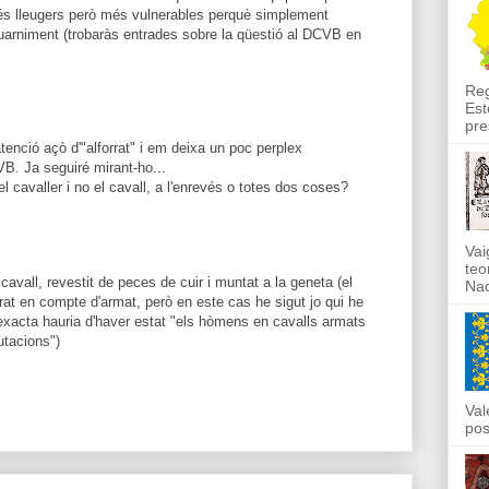
és lleugers però més vulnerables perquè simplement
uarniment (trobaràs entrades sobre la qüestió al DCVB en
Reg
Est
pre
tenció açò d'"alforrat" i em deixa un poc perplex
VB. Ja seguiré mirant-ho...
s el cavaller i no el cavall, a l'enrevés o totes dos coses?
Vai
teo
l cavall, revestit de peces de cuir i muntat a la geneta (el
Nad
rat en compte d'armat, però en este cas he sigut jo qui he
 exacta hauria d'haver estat "els hòmens en cavalls armats
utacions")
Val
pos