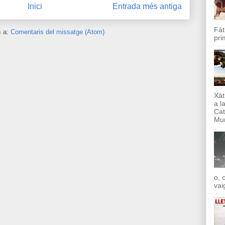
Inici
Entrada més antiga
Fàt
s a:
Comentaris del missatge (Atom)
pri
Xàt
a l
Cat
Mun
o, 
vai