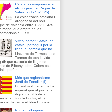
Catalans i aragonesos en
els orígens del Regne de
València (1240-1425)
La colonització catalana i
aragonesa del nou
ne de València entre 1238 i 1425
e mapa, que empre en les
sentacions d' Els v...
Vives, potser. Català, en
català i perseguit per la
llengua, sembla que no
Llatzeret de Tormos, dels
Tormos de tota la vida
g dir que tractaria de llegir les
ries de Bilbeny sobre Colom estos
als, però no ...
Més que regionalisme:
Jordi de Fenollar (I)
Durant molt de temps he
esperat que algun canal
digital (la Biblioteca
enciana, Google Books, etc.)
ara en la xarxa el llibre En defen...
Noms mallorquins