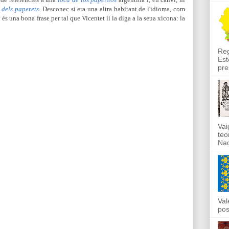
 dels paperets
. Desconec si era una altra habitant de l'idioma, com
és una bona frase per tal que Vicentet li la diga a la seua xicona: la
Reg
Est
pre
Vai
teo
Nad
Val
pos