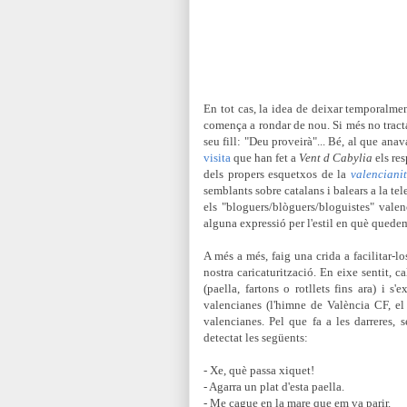
En tot cas, la idea de deixar temporalmen
comença a rondar de nou. Si més no tracta
seu fill: "Deu proveirà"... Bé, al que anav
visita
que han fet a
Vent d Cabylia
els re
dels propers esquetxos de la
valencianit
semblants sobre catalans i balears a la te
els "bloguers/blòguers/bloguistes" valen
alguna expressió per l'estil en què quedem
A més a més, faig una crida a facilitar-lo
nostra caricaturització. En eixe sentit, ca
(paella, fartons o rotllets fins ara) i s
valencianes (l'himne de València CF, e
valencianes. Pel que fa a les darreres, 
detectat les següents:
- Xe, què passa xiquet!
- Agarra un plat d'esta paella.
- Me cague en la mare que em va parir.