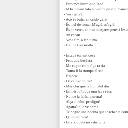
- Eres més burro que Tacó
- M'he passat tota la vesprâ posant manise
- Ves i gita't.
- Açò és bufar en caldo gelat.
- És mel de romer. M'agrâ, m'agrâ.
- És de veres, com si menjares peres i les 
- Au cacau.
- Ves i tira, a fer la mà.
- És una figa molla.
- Estava torrant coca.
- Fent una becãeta
- Me cague en la figa ta tia
- Torna-li la trompa al xic
- Bajoca
- De categoria, xe!
- Més clar que la llum del dia
- És més roïn que una fava seca
- No me la faràs, morena!
- Alça el rabo, perdigot!
- Agarra't que ve corba
- Te pegue una bocinâ que te rebente co
- Quina fotracâ!
- Esta xiqueta no està cuita