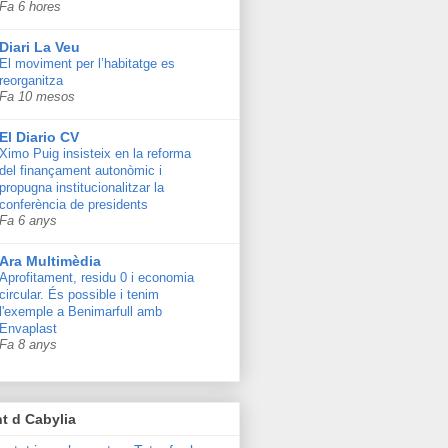
Fa 6 hores
Diari La Veu
El moviment per l’habitatge es
reorganitza
Fa 10 mesos
El Diario CV
Ximo Puig insisteix en la reforma
del finançament autonòmic i
propugna institucionalitzar la
conferència de presidents
Fa 6 anys
Ara Multimèdia
Aprofitament, residu 0 i economia
circular. És possible i tenim
l'exemple a Benimarfull amb
Envaplast
Fa 8 anys
t d Cabylia