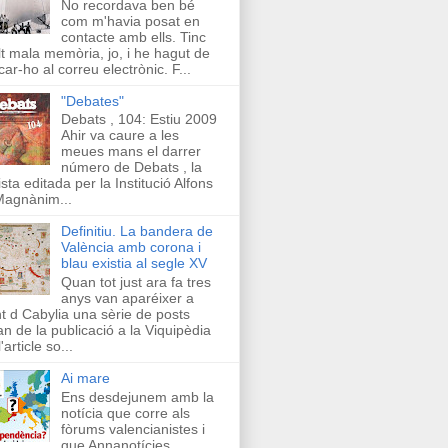
No recordava ben bé
com m'havia posat en
contacte amb ells. Tinc
t mala memòria, jo, i he hagut de
car-ho al correu electrònic. F...
"Debates"
Debats , 104: Estiu 2009
Ahir va caure a les
meues mans el darrer
número de Debats , la
ista editada per la Institució Alfons
Magnànim...
Definitiu. La bandera de
València amb corona i
blau existia al segle XV
Quan tot just ara fa tres
anys van aparéixer a
t d Cabylia una sèrie de posts
an de la publicació a la Viquipèdia
'article so...
Ai mare
Ens desdejunem amb la
notícia que corre als
fòrums valencianistes i
que Annanotícies