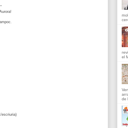
..
Aurora!
mol
cer
tampoc.
rev
el 
Ven
arr
de l
'escriuria)