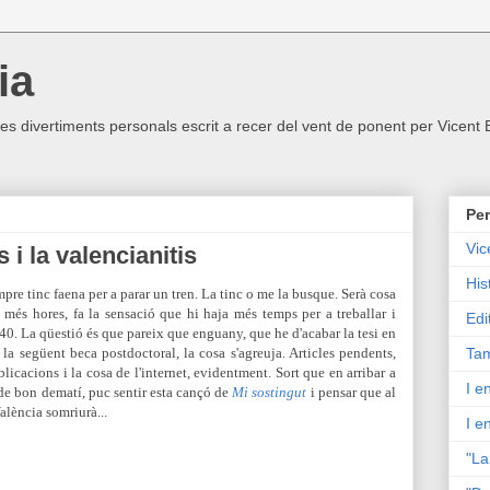
ia
ltres divertiments personals escrit a recer del vent de ponent per Vicent
Per
Vic
 i la valencianitis
His
mpre tinc faena per a parar un tren. La tinc o me la busque. Serà cosa
t més hores, fa la sensació que hi haja més temps per a treballar i
Edi
 40. La qüestió és que pareix que e
nguany, que he d'acabar la tesi en
la següent beca postdoctoral, la cosa s'agreuja. Articles pendents,
Tam
icacions i la cosa de l'internet, evidentment. Sort que en arribar a
I e
, de bon dematí, puc sentir esta cançó de
Mi sostingut
i pensar que al
València somriurà...
I e
"La