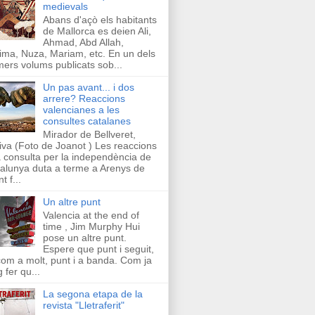
medievals
Abans d'açò els habitants
de Mallorca es deien Ali,
Ahmad, Abd Allah,
ima, Nuza, Mariam, etc. En un dels
mers volums publicats sob...
Un pas avant... i dos
arrere? Reaccions
valencianes a les
consultes catalanes
Mirador de Bellveret,
iva (Foto de Joanot ) Les reaccions
a consulta per la independència de
alunya duta a terme a Arenys de
t f...
Un altre punt
Valencia at the end of
time , Jim Murphy Hui
pose un altre punt.
Espere que punt i seguit,
com a molt, punt i a banda. Com ja
g fer qu...
La segona etapa de la
revista "Lletraferit"