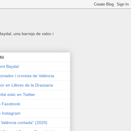
 Baydal, una barreja de xaloc i
fil
ent Baydal
toriador i cronista de València
tor en Llibres de la Drassana
bé estic en Twitter
n Facebook
n Instagram
 València contada" (2020)