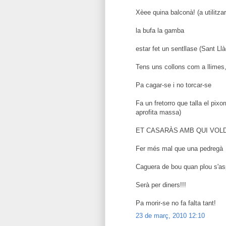
Xèee quina balconà! (a utilitz
la bufa la gamba
estar fet un sentllase (Sant Llà
Tens uns collons com a llimes,
Pa cagar-se i no torcar-se
Fa un fretorro que talla el pixo
aprofita massa)
ET CASARÀS AMB QUI VOLD
Fer més mal que una pedregà
Caguera de bou quan plou s'as
Serà per diners!!!
Pa morir-se no fa falta tant!
23 de març, 2010 12:10