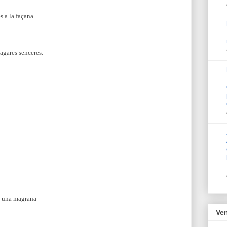
s a la façana
cagares senceres.
m una magrana
Ven