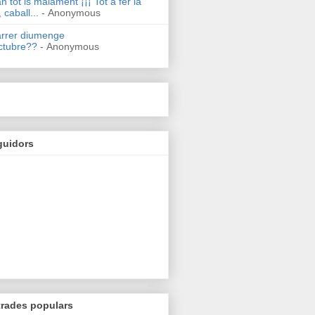
n tot is malament ¡¡¡ Tot a fer la
 caball...
- Anonymous
arrer diumenge
ctubre??
- Anonymous
guidors
trades populars