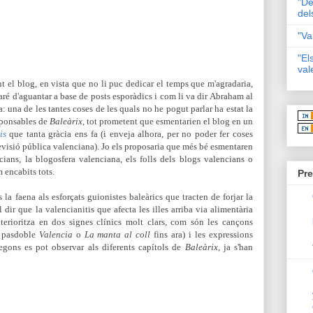
"De
del
"Va
"El
val
t el blog, en vista que no li puc dedicar el temps que m'agradaria,
ré d'aguantar a base de posts esporàdics i com li va dir Abraham al
a: una de les tantes coses de les quals no he pogut parlar ha estat la
sponsables de
Baleàrix
, tot prometent que esmentarien el blog en un
is
que tanta gràcia ens fa (i enveja alhora, per no poder fer coses
levisió pública valenciana). Jo els proposaria que més bé esmentaren
cians, la blogosfera valenciana, els folls dels blogs valencians o
 encabits tots.
Pre
s la faena als esforçats guionistes baleàrics que tracten de forjar la
l dir que la valencianitis que afecta les illes arriba via alimentària
'exterioritza en dos signes clínics molt clars, com són les cançons
l pasdoble
Valencia
o
La manta al coll
fins ara) i les expressions
segons es pot observar als diferents capítols de
Baleàrix
, ja s'han