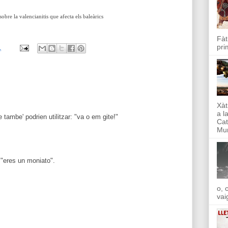
sobre la valencianitis que afecta els baleàrics
Fàt
pri
1
s
Xàt
a l
 tambe' podrien utilitzar: "va o em gite!"
Cat
Mun
 "eres un moniato".
o, 
vai