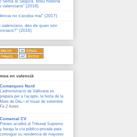
l Sénia al Segura. Breu història
s valencians" (2018)
lència no s'acaba mai" (2017)
s valencians, des de quan són
encians?" (2016)
msa en valencià
Comarques Nord
L’administració de Vallivana es
prepara per a l’acapte, la festa de la
Mare de Déu i el rosari de setembre
Fa 2 hores
Comarcal CV
Potries acudirá al Tribunal Supremo
y baraja la vía público-privada para
conseguir su residencia de mayores