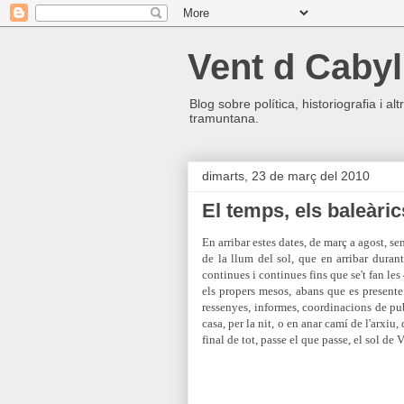
Vent d Cabyl
Blog sobre política, historiografia i a
tramuntana.
dimarts, 23 de març del 2010
El temps, els baleàrics
En arribar estes dates, de març a agost, se
de la llum del sol, que en arribar duran
continues i continues fins que se't fan les
els propers mesos, abans que es presente 
ressenyes, informes, coordinacions de publ
casa, per la nit, o en anar camí de l'arxiu
final de tot, passe el que passe, el sol de 