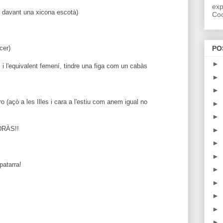
exp
ar davant una xicona escotà)
Coo
cer)
PO
►
 i l'equivalent femení, tindre una figa com un cabàs
►
►
rro (açò a les Illes i cara a l'estiu com anem igual no
►
►
RÀS!!
►
►
►
patarra!
►
►
►
►
►