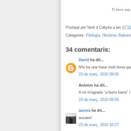
El darrer gag 
Postejat per
Vent d Cabylia
a les
07:5
Categories:
Filologia
,
Històries Balear
34 comentaris:
David
ha dit...
N'hi ha una frase molt bona que
23 de març, 2010 09:05
Anònim ha dit...
A mi m'agrada "a burro barra" i
23 de març, 2010 09:56
aurora
ha dit...
ausaes!
23 de març, 2010 10:27