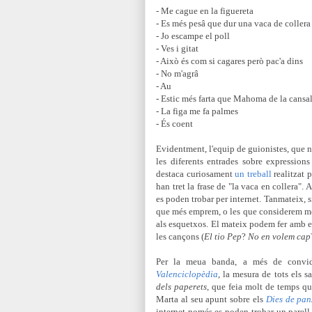
- Me cague en la figuereta
- Es més pesâ que dur una vaca de collera
- Jo escampe el poll
- Ves i gitat
- Això és com si cagares però pac'a dins
- No m'agrâ
- Au
- Estic més farta que Mahoma de la cansa
- La figa me fa palmes
- És coent
Evidentment, l'equip de guionistes, que 
les diferents entrades sobre expressions
destaca curiosament
un treball
realitzat 
han tret la frase de "la vaca en collera". 
es poden trobar per internet. Tanmateix, 
que més emprem, o les que considerem més 
als esquetxos. El mateix podem fer amb el
les cançons (
El tio Pep
?
No en volem cap
Per la meua banda, a més de convid
Valenciclopèdia
, la mesura de tots els 
dels paperets
, que feia molt de temps qu
Marta al seu apunt sobre els
Dies de pa
internet només es poden trobar un parell