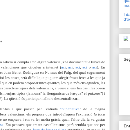
qua
mà,
I d
d'o
lâ
Se
no sabem si compta amb algun valencià, s'ha documentat a través de
 valencianes que circulen a internet (
ací
,
ací
,
ací
,
ací
o
ací
). En
per Joan Benet Rodríguez en Normes del Puig, del qual segurament
Així les coses, serà difícil que puguem afegir frases fetes a les que ja
sí que en podem proposar unes quantes, les que més ens agraden, les
característiques dels valencians, a veure si ens fan cas i les posen
s menjars típics (la mona? la llonganissa de Pasqua? el putxero?) i
?). La qüestió és participar i alhora descentralitzar...
ar-los a què passen per l'entrada
"Superlativa
" de la magna
sabers valencians, els propose que introduïsquen l'expressió
la loca
e no emprava i em va fer molta gràcia quan l'altre dia la va gastar
nxa
. Em pensava que era un castellanisme, però sembla que no: per
En
 de referències a una
loca de los papelitos
argentina i, en canvi, hi