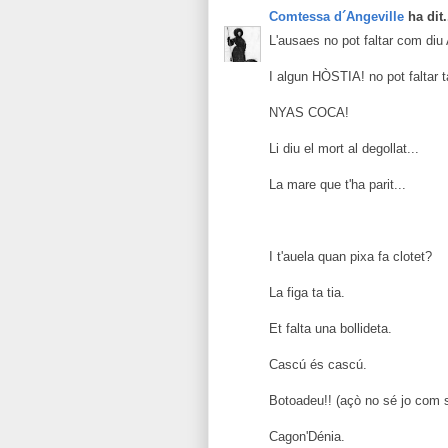
Comtessa d´Angeville
ha dit.
L'ausaes no pot faltar com diu 
I algun HÒSTIA! no pot faltar 
NYAS COCA!
Li diu el mort al degollat...
La mare que t'ha parit...
I t'auela quan pixa fa clotet?
La figa ta tia.
Et falta una bollideta.
Cascú és cascú.
Botoadeu!! (açò no sé jo com s
Cagon'Dénia.