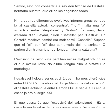
Senyor, esto non consentría el rey don Alfonso de Castella,
hermano nuestro, que ell no los degollase todos.
Hi ha quatres diferències evolutives internes greus pel que
fa al castellà actual: "consentria", "non" i falta una "a"
sintàctica entre "degollase" y "todos". És més, llevat
d’errada d’en Baydal, diuen “Castella” per “Castilla”. En
Castellà medieval també era molt comú “Castiella”. Supose
que el “ell” per “él” deu ser errada del transcriptor. O
parlem d’un transcriptor de llengua materna catalana?
L'evolució del lèxic -una part ben minsa malgrat tot- no és
el que avalua l'evolució d'una llengua sinó la sintaxi i la
morfologia.
I qualsevol filologia seriós et dirà que hi ha més diferències
entre El Cid Campeador o el Jorge Manrique del segle XV i
el castellà actual que entre Ramon Llull al segle XIII i el que
escric jo ara al segle XXI.
El que passa és que l'exposició del valencianet mitjà al
castellà medieval és tan sols comparable a l'exposició que