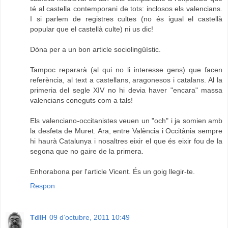
té al castella contemporani de tots: inclosos els valencians.
I si parlem de registres cultes (no és igual el castellà
popular que el castellà culte) ni us dic!
Dóna per a un bon article sociolingüístic.
Tampoc repararà (al qui no li interesse gens) que facen
referència, al text a castellans, aragonesos i catalans. Al la
primeria del segle XIV no hi devia haver "encara" massa
valencians coneguts com a tals!
Els valenciano-occitanistes veuen un "och" i ja somien amb
la desfeta de Muret. Ara, entre València i Occitània sempre
hi haurà Catalunya i nosaltres eixir el que és eixir fou de la
segona que no gaire de la primera.
Enhorabona per l'article Vicent. És un goig llegir-te.
Respon
TdlH
09 d’octubre, 2011 10:49