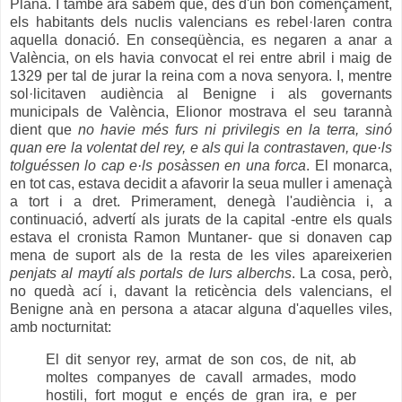
Plana. I també ara sabem que, des d'un bon començament,
els habitants dels nuclis valencians es rebel·laren contra
aquella donació. En conseqüència, es negaren a anar a
València, on els havia convocat el rei entre abril i maig de
1329 per tal de jurar la reina com a nova senyora. I, mentre
sol·licitaven audiència al Benigne i als governants
municipals de València, Elionor mostrava el seu tarannà
dient que
no havie més furs ni privilegis en la terra, sinó
quan ere la volentat del rey, e als qui la contrastaven, que·ls
tolguéssen lo cap e·ls posàssen en una forca
. El monarca,
en tot cas, estava decidit a afavorir la seua muller i amenaçà
a tort i a dret. Primerament, denegà l'audiència i, a
continuació, advertí als jurats de la capital -entre els quals
estava el cronista Ramon Muntaner- que si donaven cap
mena de suport als de la resta de les viles apareixerien
penjats al maytí
als portals de lurs alberchs
. La cosa, però,
no quedà ací i, davant la reticència dels valencians, el
Benigne anà en persona a atacar alguna d'aquelles viles,
amb nocturnitat:
El dit senyor rey, armat de son cos, de nit, ab
moltes companyes de cavall armades, modo
hostili, fort mogut e ençés de gran ira, e per