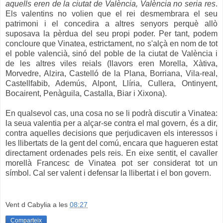
aquells eren de la ciutat de València, València no seria res
.
Els valentins no volien que el rei desmembrara el seu
patrimoni i el concedira a altres senyors perquè allò
suposava la pèrdua del seu propi poder. Per tant, podem
concloure que Vinatea, estrictament, no s'alçà en nom de tot
el poble valencià, sinó del poble de la ciutat de València i
de les altres viles reials (llavors eren Morella, Xàtiva,
Morvedre, Alzira, Castelló de la Plana, Borriana, Vila-real,
Castellfabib, Ademús, Alpont, Llíria, Cullera, Ontinyent,
Bocairent, Penàguila, Castalla, Biar i Xixona).
En qualsevol cas, una cosa no se li podrà discutir a Vinatea:
la seua valentia per a alçar-se contra el mal govern, és a dir,
contra aquelles decisions que perjudicaven els interessos i
les llibertats de la gent del comú, encara que hagueren estat
directament ordenades pels reis. En eixe sentit, el cavaller
morellà Francesc de Vinatea pot ser considerat tot un
símbol. Cal ser valent i defensar la llibertat i el bon govern.
Vent d Cabylia
a les
08:27
Comparteix