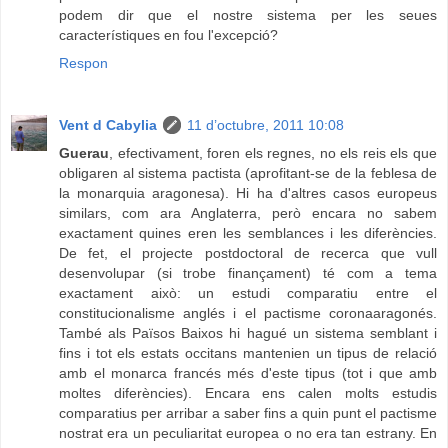
podem dir que el nostre sistema per les seues
característiques en fou l'excepció?
Respon
Vent d Cabylia
11 d’octubre, 2011 10:08
Guerau
, efectivament, foren els regnes, no els reis els que
obligaren al sistema pactista (aprofitant-se de la feblesa de
la monarquia aragonesa). Hi ha d'altres casos europeus
similars, com ara Anglaterra, però encara no sabem
exactament quines eren les semblances i les diferències.
De fet, el projecte postdoctoral de recerca que vull
desenvolupar (si trobe finançament) té com a tema
exactament això: un estudi comparatiu entre el
constitucionalisme anglés i el pactisme coronaaragonés.
També als Països Baixos hi hagué un sistema semblant i
fins i tot els estats occitans mantenien un tipus de relació
amb el monarca francés més d'este tipus (tot i que amb
moltes diferències). Encara ens calen molts estudis
comparatius per arribar a saber fins a quin punt el pactisme
nostrat era un peculiaritat europea o no era tan estrany. En