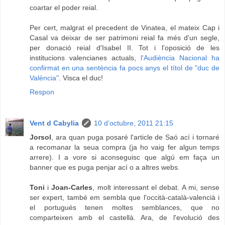
coartar el poder reial.
Per cert, malgrat el precedent de Vinatea, el mateix Cap i
Casal va deixar de ser patrimoni reial fa més d'un segle,
per donació reial d'Isabel II. Tot i l'oposició de les
institucions valencianes actuals,
l'Audiència Nacional ha
confirmat en una sentència fa pocs anys el títol de "duc de
València"
. Visca el duc!
Respon
Vent d Cabylia
10 d’octubre, 2011 21:15
Jorsol
, ara quan puga posaré l'article de Saó ací i tornaré
a recomanar la seua compra (ja ho vaig fer algun temps
arrere). I a vore si aconseguisc que algú em faça un
banner que es puga penjar ací o a altres webs.
Toni
i
Joan-Carles
, molt interessant el debat. A mi, sense
ser expert, també em sembla que l'occità-català-valencià i
el portugués tenen moltes semblances, que no
comparteixen amb el castellà. Ara, de l'evolució des