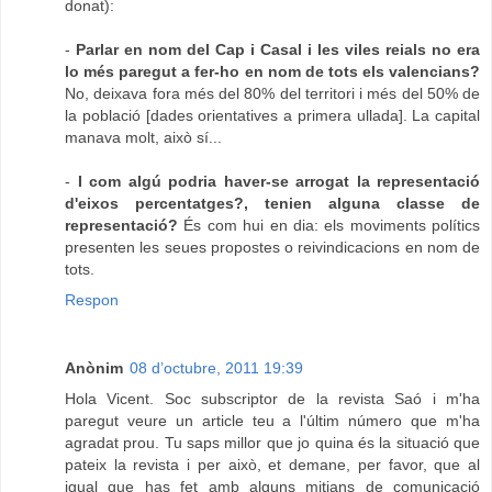
donat):
-
Parlar en nom del Cap i Casal i les viles reials no era
lo més paregut a fer-ho en nom de tots els valencians?
No, deixava fora més del 80% del territori i més del 50% de
la població [dades orientatives a primera ullada]. La capital
manava molt, això sí...
-
I com algú podria haver-se arrogat la representació
d'eixos percentatges?, tenien alguna classe de
representació?
És com hui en dia: els moviments polítics
presenten les seues propostes o reivindicacions en nom de
tots.
Respon
Anònim
08 d’octubre, 2011 19:39
Hola Vicent. Soc subscriptor de la revista Saó i m'ha
paregut veure un article teu a l'últim número que m'ha
agradat prou. Tu saps millor que jo quina és la situació que
pateix la revista i per això, et demane, per favor, que al
igual que has fet amb alguns mitjans de comunicació