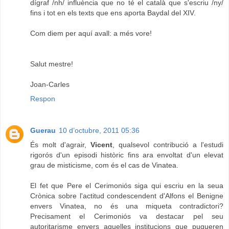
dígraf /nh/ influència que no té el català que s'escriu /ny/
fins i tot en els texts que ens aporta Baydal del XIV.
Com diem per aquí avall: a més vore!
Salut mestre!
Joan-Carles
Respon
Guerau
10 d’octubre, 2011 05:36
És molt d'agrair,
Vicent
, qualsevol contribució a l'estudi
rigorós d'un episodi històric fins ara envoltat d'un elevat
grau de misticisme, com és el cas de Vinatea.
El fet que Pere el Cerimoniós siga qui escriu en la seua
Crònica sobre l'actitud condescendent d'Alfons el Benigne
envers Vinatea, no és una miqueta contradictori?
Precisament el Cerimoniós va destacar pel seu
autoritarisme envers aquelles institucions que pugueren