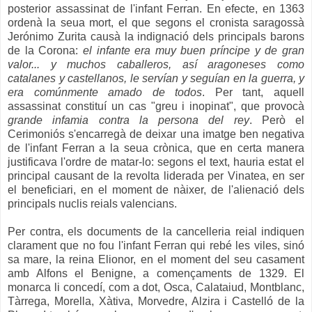
posterior assassinat de l'infant Ferran. En efecte, en 1363
ordenà la seua mort, el que segons el cronista saragossà
Jerónimo Zurita causà la indignació dels principals barons
de la Corona:
el infante era muy buen príncipe y de gran
valor... y muchos caballeros, así aragoneses como
catalanes y castellanos, le servían y seguían en la guerra, y
era comúnmente amado de todos
. Per tant, aquell
assassinat constituí un cas "greu i inopinat", que provocà
grande infamia contra la persona del rey
. Però el
Cerimoniós s'encarregà de deixar una imatge ben negativa
de l'infant Ferran a la seua crònica, que en certa manera
justificava l'ordre de matar-lo: segons el text, hauria estat el
principal causant de la revolta liderada per Vinatea, en ser
el beneficiari, en el moment de nàixer, de l'alienació dels
principals nuclis reials valencians.
Per contra, els documents de la cancelleria reial indiquen
clarament que no fou l'infant Ferran qui rebé les viles, sinó
sa mare, la reina Elionor, en el moment del seu casament
amb Alfons el Benigne, a començaments de 1329. El
monarca li concedí, com a dot, Osca, Calataiud, Montblanc,
Tàrrega, Morella, Xàtiva, Morvedre, Alzira i Castelló de la