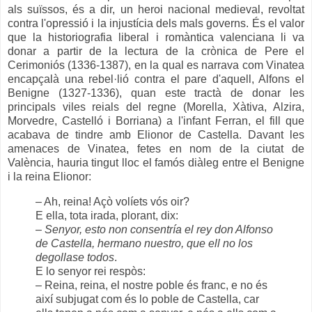
als suïssos, és a dir, un heroi nacional medieval, revoltat
contra l'opressió i la injustícia dels mals governs. És el valor
que la historiografia liberal i romàntica valenciana li va
donar a partir de la lectura de la crònica de Pere el
Cerimoniós (1336-1387), en la qual es narrava com Vinatea
encapçalà una rebel·lió contra el pare d'aquell, Alfons el
Benigne (1327-1336), quan este tractà de donar les
principals viles reials del regne (Morella, Xàtiva, Alzira,
Morvedre, Castelló i Borriana) a l'infant Ferran, el fill que
acabava de tindre amb Elionor de Castella. Davant les
amenaces de Vinatea, fetes en nom de la ciutat de
València, hauria tingut lloc el famós diàleg entre el Benigne
i la reina Elionor:
– Ah, reina! Açò volíets vós oir?
E ella, tota irada, plorant, dix:
–
Senyor, esto non consentría el rey don Alfonso
de Castella, hermano nuestro, que ell no los
degollase todos
.
E lo senyor rei respòs:
– Reina, reina, el nostre poble és franc, e no és
així subjugat com és lo poble de Castella, car