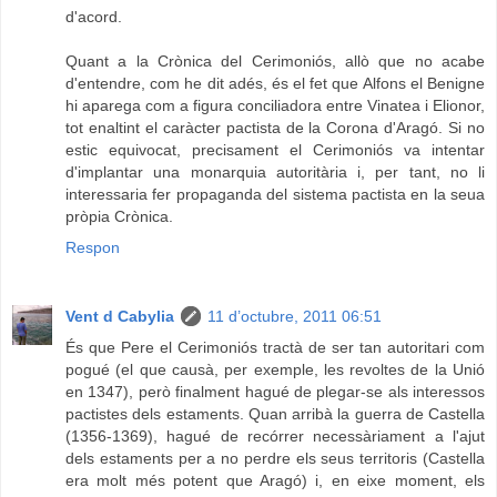
d'acord.
Quant a la Crònica del Cerimoniós, allò que no acabe
d'entendre, com he dit adés, és el fet que Alfons el Benigne
hi aparega com a figura conciliadora entre Vinatea i Elionor,
tot enaltint el caràcter pactista de la Corona d'Aragó. Si no
estic equivocat, precisament el Cerimoniós va intentar
d'implantar una monarquia autoritària i, per tant, no li
interessaria fer propaganda del sistema pactista en la seua
pròpia Crònica.
Respon
Vent d Cabylia
11 d’octubre, 2011 06:51
És que Pere el Cerimoniós tractà de ser tan autoritari com
pogué (el que causà, per exemple, les revoltes de la Unió
en 1347), però finalment hagué de plegar-se als interessos
pactistes dels estaments. Quan arribà la guerra de Castella
(1356-1369), hagué de recórrer necessàriament a l'ajut
dels estaments per a no perdre els seus territoris (Castella
era molt més potent que Aragó) i, en eixe moment, els