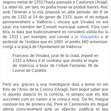
segona meitat de 1333 l'havia passada a Catalunya i Aragó.
La rebel·lió, per tant, no podia haver-se produït llavors. Així,
amb l'itinerari a la mà, proposà un altre període: del 8 de
juny de 1332 al 14 de gener de 1333, quan el rei estigué
permanentment a València i, encara que Vinatea no era
jurat, era membre del Consell municipal valentí. Fóra com
fóra, la data que tradicionalment es considerà vàlida fou la
de 1333 i, per exemple, així consta
a la Viquipèdia
o al
pedestal de l'estàtua que en 1993 -el pretés 660 aniversari-
s'erigí a la plaça de l'Ajuntament de València:
Francesc de Vinatea, jurat de la ciutat, impedí en
1333 a Alfons II el contrafur que dividia el regne
de València a favor de l’infant Ferrando, fill de
Leonor de Castella
Però ara, gràcies a una investigació duta a terme en els
fons de l'Arxiu de la Corona d'Aragó, hem pogut saber que
ni aquella datació és la correcta, ni tampoc que els fets
succeïren com es narren a la crònica reial. De fet, malgrat
conéixer-los de primera mà, Pere el Cerimoniós els degué
alterar conscientment amb un objectiu: justificar el seu