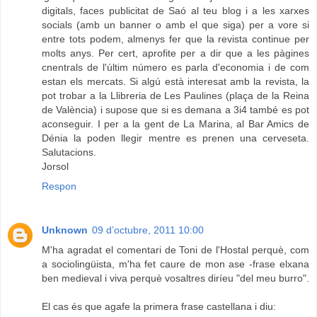
digitals, faces publicitat de Saó al teu blog i a les xarxes
socials (amb un banner o amb el que siga) per a vore si
entre tots podem, almenys fer que la revista continue per
molts anys. Per cert, aprofite per a dir que a les pàgines
cnentrals de l'últim número es parla d'economia i de com
estan els mercats. Si algú està interesat amb la revista, la
pot trobar a la Llibreria de Les Paulines (plaça de la Reina
de València) i supose que si es demana a 3i4 també es pot
aconseguir. I per a la gent de La Marina, al Bar Amics de
Dénia la poden llegir mentre es prenen una cerveseta.
Salutacions.
Jorsol
Respon
Unknown
09 d’octubre, 2011 10:00
M'ha agradat el comentari de Toni de l'Hostal perquè, com
a sociolingüista, m'ha fet caure de mon ase -frase elxana
ben medieval i viva perquè vosaltres diríeu "del meu burro".
El cas és que agafe la primera frase castellana i diu: