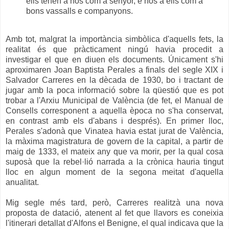
ells tenen a nós com a senyor, e nós a ells com a
bons vassalls e companyons.
Amb tot, malgrat la importància simbòlica d'aquells fets, la
realitat és que pràcticament ningú havia procedit a
investigar el que en diuen els documents. Únicament s'hi
aproximaren Joan Baptista Perales a finals del segle XIX i
Salvador Carreres en la dècada de 1930, bo i tractant de
jugar amb la poca informació sobre la qüestió que es pot
trobar a l'Arxiu Municipal de València (de fet, el Manual de
Consells corresponent a aquella època no s'ha conservat,
en contrast amb els d'abans i després). En primer lloc,
Perales s'adonà que Vinatea havia estat jurat de València,
la màxima magistratura de govern de la capital, a partir de
maig de 1333, el mateix any que va morir, per la qual cosa
suposà que la rebel·lió narrada a la crònica hauria tingut
lloc en algun moment de la segona meitat d'aquella
anualitat.
Mig segle més tard, però, Carreres realitzà una nova
proposta de datació, atenent al fet que llavors es coneixia
l'itinerari detallat d'Alfons el Benigne, el qual indicava que la