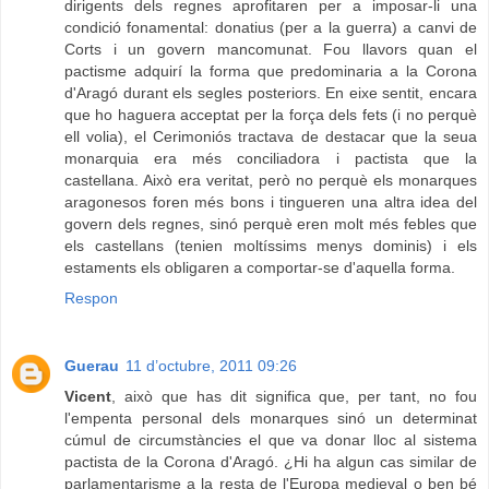
dirigents dels regnes aprofitaren per a imposar-li una
condició fonamental: donatius (per a la guerra) a canvi de
Corts i un govern mancomunat. Fou llavors quan el
pactisme adquirí la forma que predominaria a la Corona
d'Aragó durant els segles posteriors. En eixe sentit, encara
que ho haguera acceptat per la força dels fets (i no perquè
ell volia), el Cerimoniós tractava de destacar que la seua
monarquia era més conciliadora i pactista que la
castellana. Això era veritat, però no perquè els monarques
aragonesos foren més bons i tingueren una altra idea del
govern dels regnes, sinó perquè eren molt més febles que
els castellans (tenien moltíssims menys dominis) i els
estaments els obligaren a comportar-se d'aquella forma.
Respon
Guerau
11 d’octubre, 2011 09:26
Vicent
, això que has dit significa que, per tant, no fou
l'empenta personal dels monarques sinó un determinat
cúmul de circumstàncies el que va donar lloc al sistema
pactista de la Corona d'Aragó. ¿Hi ha algun cas similar de
parlamentarisme a la resta de l'Europa medieval o ben bé