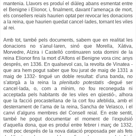
mantenia. Llavors es produí el diàleg abans esmentat entre
el Benigne i Elionor, i, finalment, davant l’amenaça de mort,
els consellers reials haurien optat per revocar les donacions
a la reina, que haurien quedat cancel·lades, tornant les viles
al rei.
Amb tot, també pels documents, sabem que en realitat les
donacions no s'anul·laren, sinó que Morella, Xàtiva,
Morvedre, Alzira i Castelló continuaren sota domini de la
reina Elionor fins la mort d'Alfons el Benigne vora cinc anys
després, en 1336. En qualsevol cas, la revolta de Vinatea
-
que ara hem pogut saber que fou jurat de maig de 1331 a
maig de 1332-
tingué un doble resultat: d'una banda, no
s'atorgà a la reina la
plenitudo potestatis
-degué ser
cancel·lada, o, com a mínim, no fou reconeguda ni
acceptada pels habitants de les viles en qüestió-, alhora
que la facció procastellana de la cort fou afeblida, amb el
desterrament de l'ama de la reina, Sancha de Velasco, i el
canvi d'alguns membres del Consell reial. En este sentit,
també he pogut documentar el moment de l'expulsió
d'aquella dona, que es produí entre febrer i març de 1332,
molt poc després de la nova datació proposada per als fets