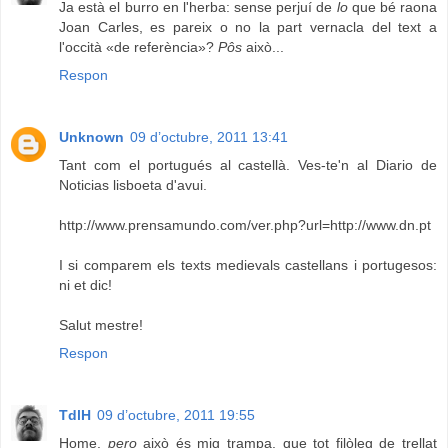
Ja està el burro en l'herba: sense perjuí de
lo
que bé raona
Joan Carles, es pareix o no la part vernacla del text a
l'occità «de referència»?
Pôs
això...
Respon
Unknown
09 d’octubre, 2011 13:41
Tant com el portugués al castellà. Ves-te'n al Diario de
Noticias lisboeta d'avui.
http://www.prensamundo.com/ver.php?url=http://www.dn.pt
I si comparem els texts medievals castellans i portugesos:
ni et dic!
Salut mestre!
Respon
TdlH
09 d’octubre, 2011 19:55
Home,
pero
això és mig trampa, que tot filòleg de trellat