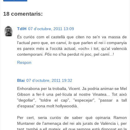
18 comentaris:
TdlH
07 d’octubre, 2011 13:09
És curiós com el castellà que citen no se'n va massa de
l'actual
pero
que, en canvi,
lo
que parlen el rei i companyia
es pareix més a l'occità actual, «och» i tot, qu'al valencià
contemporani.
Pôs
no s'ha perdut ni poc, pel camí...!
Respon
Blai
07 d’octubre, 2011 19:32
Enhorabona per la troballa, Vicent. Ja podria animar-se Mel
Gibson a fer-li una pel·lícula al nostre Vinatea... Tot això
"degollar", "toldre el cap", "especejar", "passar a tall
d'espasa" sona molt hollywoodià.
Per cert, seria curiós de saber què opinaria Ramon
Muntaner de l'amenaça del rei als jurats de València i, per
tant, també a ell mateix, ell que sempre està disposat en la