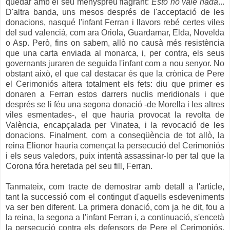
quedar amb el seu menyspreu flagrant:
Esto no vale nada
...
D'altra banda, uns mesos després de l'acceptació de les
donacions, nasqué l'infant Ferran i llavors rebé certes viles
del sud valencià, com ara Oriola, Guardamar, Elda, Novelda
o Asp. Però, fins on sabem, allò no causà més resistència
que una carta enviada al monarca, i, per contra, els seus
governants juraren de seguida l'infant com a nou senyor. No
obstant això, el que cal destacar és que la crònica de Pere
el Cerimoniós altera totalment els fets: diu que primer es
donaren a Ferran estos darrers nuclis meridionals i que
després se li féu una segona donació -de Morella i les altres
viles esmentades-, el que hauria provocat la revolta de
València, encapçalada per Vinatea, i la revocació de les
donacions. Finalment, com a conseqüència de tot allò, la
reina Elionor hauria començat la persecució del Cerimoniós
i els seus valedors, puix intentà assassinar-lo per tal que la
Corona fóra heretada pel seu fill, Ferran.
Tanmateix, com tracte de demostrar amb detall a l'article,
tant la successió com el contingut d'aquells esdeveniments
va ser ben diferent. La primera donació, com ja he dit, fou a
la reina, la segona a l'infant Ferran i, a continuació, s'encetà
la persecució contra els defensors de Pere el Cerimoniós,