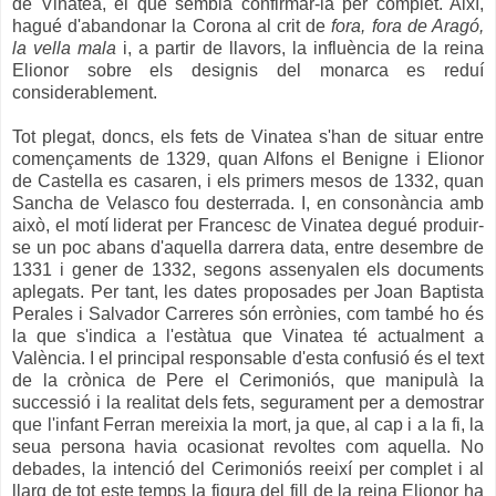
de Vinatea, el que sembla confirmar-la per complet. Així,
hagué d'abandonar la Corona al crit de
fora, fora de Aragó,
la vella mala
i, a partir de llavors, la influència de la reina
Elionor sobre els designis del monarca es reduí
considerablement.
Tot plegat, doncs, els fets de Vinatea s'han de situar entre
començaments de 1329, quan Alfons el Benigne i Elionor
de Castella es casaren, i els primers mesos de 1332, quan
Sancha de Velasco fou desterrada. I, en consonància amb
això, el motí liderat per Francesc de Vinatea degué produir-
se un poc abans d'aquella darrera data, entre desembre de
1331 i gener de 1332, segons assenyalen els documents
aplegats. Per tant, les dates proposades per Joan Baptista
Perales i Salvador Carreres són errònies, com també ho és
la que s'indica a l'estàtua que
Vinatea té
actualment a
València. I el principal responsable d'esta confusió és el text
de la crònica de Pere el Cerimoniós, que manipulà la
successió i la realitat dels fets, segurament per a demostrar
que l'infant Ferran mereixia la mort, ja que, al cap i a la fi, la
seua persona havia ocasionat revoltes com aquella. No
debades, la intenció del Cerimoniós reeixí per complet i al
llarg de tot este temps la figura del fill de la reina Elionor ha