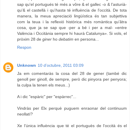
sap qu'el portugués té més a vôre & el gallec -o & l'asturià-
qu'& el castellà i qu'
hasta
té influència de l'occità. De tota
manera, la meua apreciació lingüística és tan subjettiva
com la teua i la reflexió històrica més romàntica qu'âtra
cosa, que ja se sap que -per a bé i per a mal- «entre
València i Occitània sempre hi haurà Catalunya». Si vols, el
pròxim 28 de
giner
ho
debatim
en persona...
Respon
Unknown
10 d’octubre, 2011 03:09
Ja em comentaràs la cosa del 28 de gener (també dic
genoll per ginoll, de sempre, però dic pinyora per penyora;
la culpa la tenen els meus...)
A i dic "espàric" per "espàrrec"...
Vindràs per Elx perquè puguem enraonar del continuum
neollatí?
Xe l'única influència que té el portuguès de l'occità és el