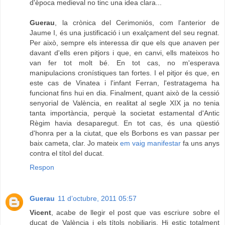
d'època medieval no tinc una idea clara...
Guerau
, la crònica del Cerimoniós, com l'anterior de
Jaume I, és una justificació i un exalçament del seu regnat.
Per això, sempre els interessa dir que els que anaven per
davant d'ells eren pitjors i que, en canvi, ells mateixos ho
van fer tot molt bé. En tot cas, no m'esperava
manipulacions cronístiques tan fortes. I el pitjor és que, en
este cas de Vinatea i l'infant Ferran, l'estratagema ha
funcionat fins hui en dia. Finalment, quant això de la cessió
senyorial de València, en realitat al segle XIX ja no tenia
tanta importància, perquè la societat estamental d'Antic
Règim havia desaparegut. En tot cas, és una qüestió
d'honra per a la ciutat, que els Borbons es van passar per
baix cameta, clar. Jo mateix
em vaig manifestar
fa uns anys
contra el títol del ducat.
Respon
Guerau
11 d’octubre, 2011 05:57
Vicent
, acabe de llegir el post que vas escriure sobre el
ducat de València i els títols nobiliaris. Hi estic totalment