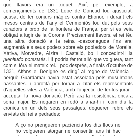
que llavors era un xiquet. Així, per exemple, a
començaments de 1331 Lope de Concud fou ajusticiat,
acusat de fer conjurs màgics contra Elionor, i durant els
mesos centrals de l'any el Cerimoniós fou dut pels seus
curadors a prop de la frontera de França, per si es veia
obligat a fugir de la Corona. Precisament llavors, el rei féu
una altra donació a la reina -desconeguda fins ara:
augmentà els seus poders sobre els pobladors de Morella,
Xàtiva, Morvedre, Alzira i Castelló, bo i concedint-li la
plenitudo potestatis
. Hi podria fer tot allò que volguera, tant
com si fóra el mateix rei. I poc després, a finals d'octubre de
1331, Alfons el Benigne es dirigí al regne de València -
perquè Guardamar havia estat assolada pels musulmans
nassarites- i aprofità per tornar a citar els representants
d'aquelles viles a València, amb l'objectiu de fer-los jurar i
acceptar la nova donació. Però ara la resistència encara
seria major. Es negaren en redó a anar-hi i, com diu la
crònica en un dels seus passatges, degueren rebre els
enviats del rei a pedrades:
A ço no prengueren paciència los dits llocs ne
ho volgueren atorgar ne consentir, ans hi hac