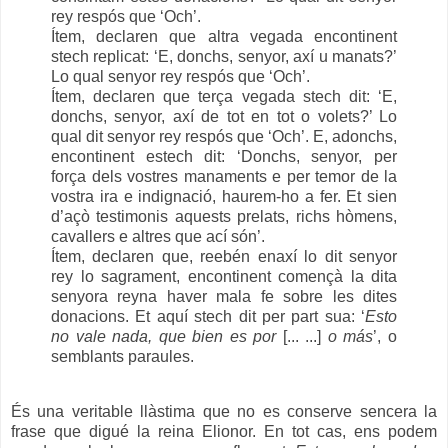
rey respós que ‘Och’.
Ítem, declaren que altra vegada encontinent
stech replicat: ‘E, donchs, senyor, axí u manats?’
Lo qual senyor rey respós que ‘Och’.
Ítem, declaren que terça vegada stech dit: ‘E,
donchs, senyor, axí de tot en tot o volets?’ Lo
qual dit senyor rey respós que ‘Och’. E, adonchs,
encontinent estech dit: ‘Donchs, senyor, per
força dels vostres manaments e per temor de la
vostra ira e indignació, haurem-ho a fer. Et sien
d’açò testimonis aquests prelats, richs hòmens,
cavallers e altres que ací són’.
Ítem, declaren que, reebén enaxí lo dit senyor
rey lo sagrament, encontinent començà la dita
senyora reyna haver mala fe sobre les dites
donacions. Et aquí stech dit per part sua: ‘
Esto
no vale nada, que bien es por
[... ...]
o más
’, o
semblants paraules.
És una veritable llàstima que no es conserve sencera la
frase que digué la reina Elionor. En tot cas, ens podem