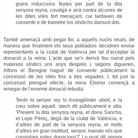
grans induccions feytes per part de la dita
senyora reyna, cavalgà e anà contra alcunes de
les dites viles fort menaçant, car tardaven de
consentir e de trametre los síndichs damunt dits.
També amenaçà amb pegar foc a aquells nuclis reials, de
manera que finalment els seus pobladors decidiren enviar
representants a la ciutat de València per tal d'acceptar la
donació a la reina. L'acte que se'n derivà fou narrat pels
mateixos síndics uns anys després i, segons digueren,
Alfons el Benigne hagué de consentir públicament la
concessió de les viles fins a tres vegades. I, tot just la
concessió prengué efecte, la reina Elionor començà a
renegar de l’enorme donació rebuda:
Tenín lo senyor rey lo Avangèlister ubert, e la
creu sobre aquell, stech dit públicament e alta:
‘Present la dita senyora reyna, et dona Sancha,
et Lope Péreç, degà de la ciutat de València, e
d’altres de part de la senyora reyna, et molts
d’altres en gran multitud, senyor, manats vós que
consintam estes donacions?’ Lo qual dit senyor