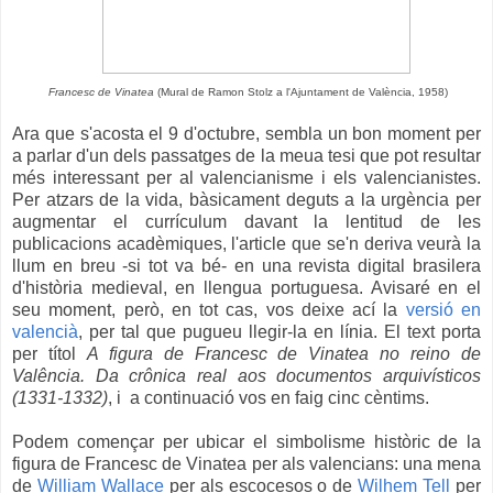
Francesc de Vinatea
(Mural de Ramon Stolz a l'Ajuntament de València, 1958)
Ara que s'acosta el 9 d'octubre, sembla un bon moment per
a parlar d'un dels passatges de la meua tesi que pot resultar
més interessant per al valencianisme i els valencianistes.
Per atzars de la vida, bàsicament deguts a la urgència per
augmentar el currículum davant la lentitud de les
publicacions acadèmiques, l'article que se'n deriva veurà la
llum en breu -si tot va bé- en una revista digital brasilera
d'història medieval, en llengua portuguesa. Avisaré en el
seu moment, però, en tot cas, vos deixe ací la
versió en
valencià
, per tal que pugueu llegir-la en línia. El text porta
per títol
A figura de Francesc de Vinatea no reino de
Valência. Da crônica real aos documentos arquivísticos
(1331-1332)
, i a continuació vos en faig cinc cèntims.
Podem començar per ubicar el simbolisme històric de la
figura de Francesc de Vinatea per als valencians: una mena
de
William Wallace
per als escocesos o de
Wilhem Tell
per