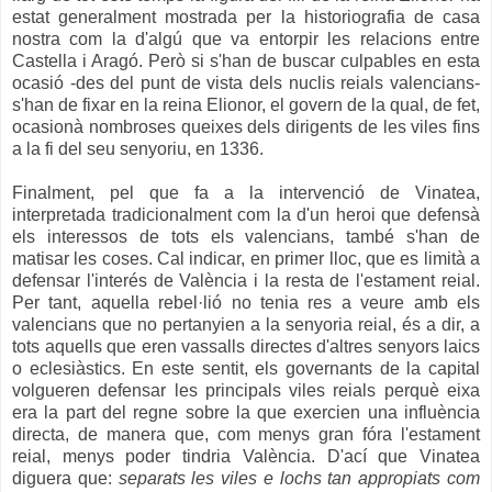
estat generalment mostrada per la historiografia de casa
nostra com la d'algú que va entorpir les relacions entre
Castella i Aragó. Però si s'han de buscar culpables en esta
ocasió -des del punt de vista dels nuclis reials valencians-
s'han de fixar en la reina Elionor, el govern de la qual, de fet,
ocasionà nombroses queixes dels dirigents de les viles fins
a la fi del seu senyoriu, en 1336.
Finalment, pel que fa a la intervenció de Vinatea,
interpretada tradicionalment com la d'un heroi que defensà
els interessos de tots els valencians, també s'han de
matisar les coses. Cal indicar, en primer lloc, que es limità a
defensar l'interés de València i la resta de l'estament reial.
Per tant, aquella rebel·lió no tenia res a veure amb els
valencians que no pertanyien a la senyoria reial, és a dir, a
tots aquells que eren vassalls directes d'altres senyors laics
o eclesiàstics. En este sentit, els governants de la capital
volgueren defensar les principals viles reials perquè eixa
era la part del regne sobre la que exercien una influència
directa, de manera que, com menys gran fóra l'estament
reial, menys poder tindria València. D'ací que Vinatea
diguera que:
separats les viles e lochs tan appropiats com