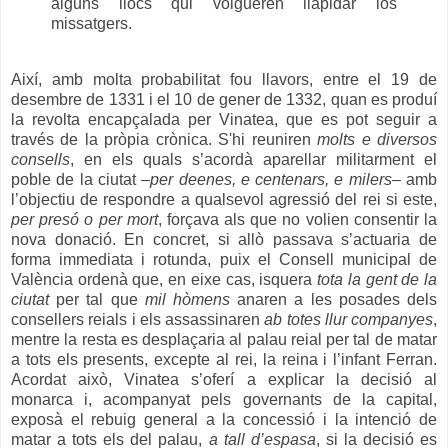
alguns llocs qui volgueren llapidar los
missatgers.
Així, amb molta probabilitat fou llavors, entre el 19 de
desembre de 1331 i el 10 de gener de 1332, quan es produí
la revolta encapçalada per Vinatea, que es pot seguir a
través de la pròpia crònica. S'hi reuniren
molts e diversos
consells
, en els quals s’acordà aparellar militarment el
poble de la ciutat –
per deenes, e centenars, e milers
– amb
l’objectiu de respondre a qualsevol agressió del rei si este,
per presó o per mort
, forçava als que no volien consentir la
nova donació. En concret, si allò passava s’actuaria de
forma immediata i rotunda, puix el Consell municipal de
València ordenà que, en eixe cas, isquera
tota la gent de la
ciutat
per tal que
mil hòmens
anaren a les posades dels
consellers reials i els assassinaren
ab totes llur companyes
,
mentre la resta es desplaçaria al palau reial per tal de matar
a tots els presents, excepte al rei, la reina i l’infant Ferran.
Acordat això, Vinatea s’oferí a explicar la decisió al
monarca i, acompanyat pels governants de la capital,
exposà el rebuig general a la concessió i la intenció de
matar a tots els del palau,
a tall d’espasa
, si la decisió es