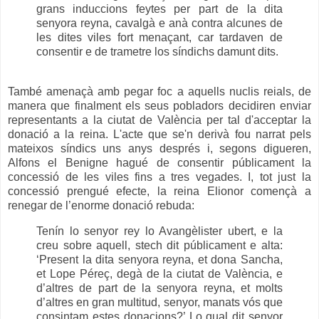
grans induccions feytes per part de la dita
senyora reyna, cavalgà e anà contra alcunes de
les dites viles fort menaçant, car tardaven de
consentir e de trametre los síndichs damunt dits.
També amenaçà amb pegar foc a aquells nuclis reials, de
manera que finalment els seus pobladors decidiren enviar
representants a la ciutat de València per tal d'acceptar la
donació a la reina. L'acte que se'n derivà fou narrat pels
mateixos síndics uns anys després i, segons digueren,
Alfons el Benigne hagué de consentir públicament la
concessió de les viles fins a tres vegades. I, tot just la
concessió prengué efecte, la reina Elionor començà a
renegar de l’enorme donació rebuda:
Tenín lo senyor rey lo Avangèlister ubert, e la
creu sobre aquell, stech dit públicament e alta:
‘Present la dita senyora reyna, et dona Sancha,
et Lope Péreç, degà de la ciutat de València, e
d’altres de part de la senyora reyna, et molts
d’altres en gran multitud, senyor, manats vós que
consintam estes donacions?’ Lo qual dit senyor