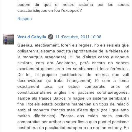
podem dir que el nostre sistema per les seues
característiques en fou l'excepció?
Respon
Vent d Cabylia
11 d’octubre, 2011 10:08
Guerau
, efectivament, foren els regnes, no els reis els que
obligaren al sistema pactista (aprofitant-se de la feblesa de
la monarquia aragonesa). Hi ha d'altres casos europeus
similars, com ara Anglaterra, però encara no sabem
exactament quines eren les semblances i les diferències.
De fet, el projecte postdoctoral de recerca que vull
desenvolupar (si trobe finançament) té com a tema
exactament això: un estudi comparatiu entre el
constitucionalisme anglés i el pactisme coronaaragonés.
També als Països Baixos hi hagué un sistema semblant i
fins i tot els estats occitans mantenien un tipus de relació
amb el monarca francés més d'este tipus (tot i que amb
moltes diferències). Encara ens calen molts estudis
comparatius per arribar a saber fins a quin punt el pactisme
nostrat era un peculiaritat europea o no era tan estrany. En