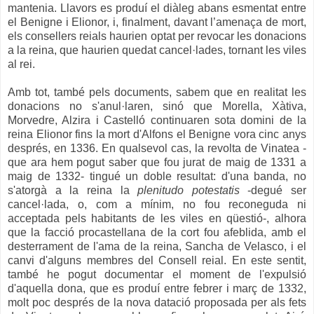
mantenia. Llavors es produí el diàleg abans esmentat entre
el Benigne i Elionor, i, finalment, davant l’amenaça de mort,
els consellers reials haurien optat per revocar les donacions
a la reina, que haurien quedat cancel·lades, tornant les viles
al rei.
Amb tot, també pels documents, sabem que en realitat les
donacions no s'anul·laren, sinó que Morella, Xàtiva,
Morvedre, Alzira i Castelló continuaren sota domini de la
reina Elionor fins la mort d'Alfons el Benigne vora cinc anys
després, en 1336. En qualsevol cas, la revolta de Vinatea
-
que ara hem pogut saber que fou jurat de maig de 1331 a
maig de 1332-
tingué un doble resultat: d'una banda, no
s'atorgà a la reina la
plenitudo potestatis
-degué ser
cancel·lada, o, com a mínim, no fou reconeguda ni
acceptada pels habitants de les viles en qüestió-, alhora
que la facció procastellana de la cort fou afeblida, amb el
desterrament de l'ama de la reina, Sancha de Velasco, i el
canvi d'alguns membres del Consell reial. En este sentit,
també he pogut documentar el moment de l'expulsió
d'aquella dona, que es produí entre febrer i març de 1332,
molt poc després de la nova datació proposada per als fets