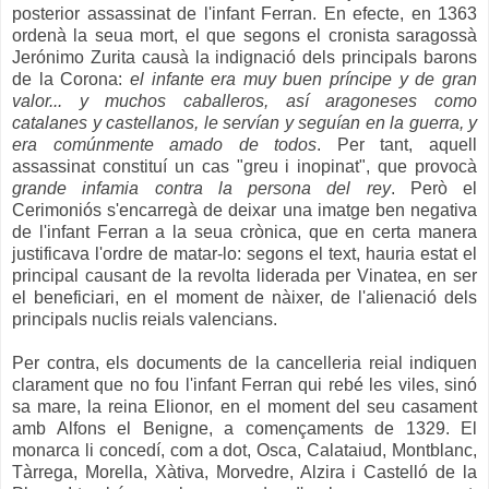
posterior assassinat de l'infant Ferran. En efecte, en 1363
ordenà la seua mort, el que segons el cronista saragossà
Jerónimo Zurita causà la indignació dels principals barons
de la Corona:
el infante era muy buen príncipe y de gran
valor... y muchos caballeros, así aragoneses como
catalanes y castellanos, le servían y seguían en la guerra, y
era comúnmente amado de todos
. Per tant, aquell
assassinat constituí un cas "greu i inopinat", que provocà
grande infamia contra la persona del rey
. Però el
Cerimoniós s'encarregà de deixar una imatge ben negativa
de l'infant Ferran a la seua crònica, que en certa manera
justificava l'ordre de matar-lo: segons el text, hauria estat el
principal causant de la revolta liderada per Vinatea, en ser
el beneficiari, en el moment de nàixer, de l'alienació dels
principals nuclis reials valencians.
Per contra, els documents de la cancelleria reial indiquen
clarament que no fou l'infant Ferran qui rebé les viles, sinó
sa mare, la reina Elionor, en el moment del seu casament
amb Alfons el Benigne, a començaments de 1329. El
monarca li concedí, com a dot, Osca, Calataiud, Montblanc,
Tàrrega, Morella, Xàtiva, Morvedre, Alzira i Castelló de la