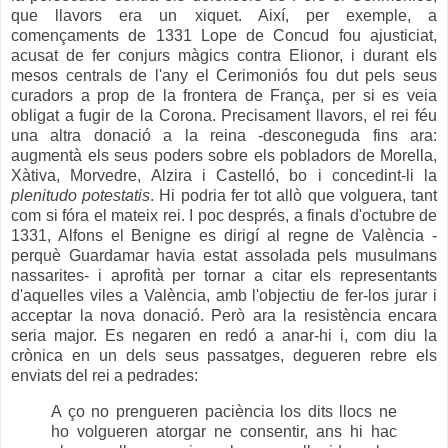
que llavors era un xiquet. Així, per exemple, a
començaments de 1331 Lope de Concud fou ajusticiat,
acusat de fer conjurs màgics contra Elionor, i durant els
mesos centrals de l'any el Cerimoniós fou dut pels seus
curadors a prop de la frontera de França, per si es veia
obligat a fugir de la Corona. Precisament llavors, el rei féu
una altra donació a la reina -desconeguda fins ara:
augmentà els seus poders sobre els pobladors de Morella,
Xàtiva, Morvedre, Alzira i Castelló, bo i concedint-li la
plenitudo potestatis
. Hi podria fer tot allò que volguera, tant
com si fóra el mateix rei. I poc després, a finals d'octubre de
1331, Alfons el Benigne es dirigí al regne de València -
perquè Guardamar havia estat assolada pels musulmans
nassarites- i aprofità per tornar a citar els representants
d'aquelles viles a València, amb l'objectiu de fer-los jurar i
acceptar la nova donació. Però ara la resistència encara
seria major. Es negaren en redó a anar-hi i, com diu la
crònica en un dels seus passatges, degueren rebre els
enviats del rei a pedrades:
A ço no prengueren paciència los dits llocs ne
ho volgueren atorgar ne consentir, ans hi hac