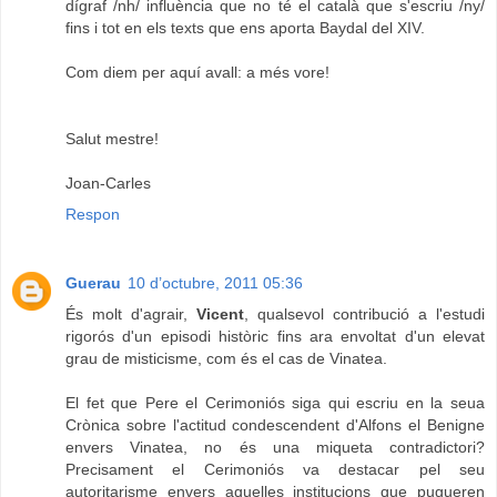
dígraf /nh/ influència que no té el català que s'escriu /ny/
fins i tot en els texts que ens aporta Baydal del XIV.
Com diem per aquí avall: a més vore!
Salut mestre!
Joan-Carles
Respon
Guerau
10 d’octubre, 2011 05:36
És molt d'agrair,
Vicent
, qualsevol contribució a l'estudi
rigorós d'un episodi històric fins ara envoltat d'un elevat
grau de misticisme, com és el cas de Vinatea.
El fet que Pere el Cerimoniós siga qui escriu en la seua
Crònica sobre l'actitud condescendent d'Alfons el Benigne
envers Vinatea, no és una miqueta contradictori?
Precisament el Cerimoniós va destacar pel seu
autoritarisme envers aquelles institucions que pugueren