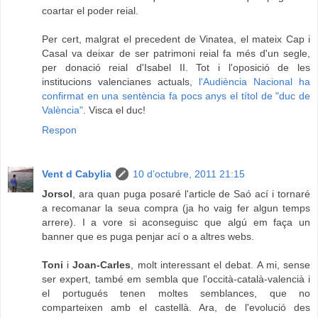
coartar el poder reial.
Per cert, malgrat el precedent de Vinatea, el mateix Cap i
Casal va deixar de ser patrimoni reial fa més d'un segle,
per donació reial d'Isabel II. Tot i l'oposició de les
institucions valencianes actuals,
l'Audiència Nacional ha
confirmat en una sentència fa pocs anys el títol de "duc de
València"
. Visca el duc!
Respon
Vent d Cabylia
10 d’octubre, 2011 21:15
Jorsol
, ara quan puga posaré l'article de Saó ací i tornaré
a recomanar la seua compra (ja ho vaig fer algun temps
arrere). I a vore si aconseguisc que algú em faça un
banner que es puga penjar ací o a altres webs.
Toni
i
Joan-Carles
, molt interessant el debat. A mi, sense
ser expert, també em sembla que l'occità-català-valencià i
el portugués tenen moltes semblances, que no
comparteixen amb el castellà. Ara, de l'evolució des