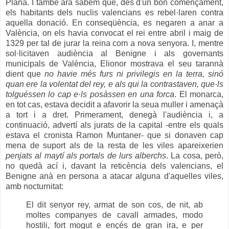
Plana. I també ara sabem que, des d'un bon començament,
els habitants dels nuclis valencians es rebel·laren contra
aquella donació. En conseqüència, es negaren a anar a
València, on els havia convocat el rei entre abril i maig de
1329 per tal de jurar la reina com a nova senyora. I, mentre
sol·licitaven audiència al Benigne i als governants
municipals de València, Elionor mostrava el seu tarannà
dient que
no havie més furs ni privilegis en la terra, sinó
quan ere la volentat del rey, e als qui la contrastaven, que·ls
tolguéssen lo cap e·ls posàssen en una forca
. El monarca,
en tot cas, estava decidit a afavorir la seua muller i amenaçà
a tort i a dret. Primerament, denegà l'audiència i, a
continuació, advertí als jurats de la capital -entre els quals
estava el cronista Ramon Muntaner- que si donaven cap
mena de suport als de la resta de les viles apareixerien
penjats al maytí
als portals de lurs alberchs
. La cosa, però,
no quedà ací i, davant la reticència dels valencians, el
Benigne anà en persona a atacar alguna d'aquelles viles,
amb nocturnitat:
El dit senyor rey, armat de son cos, de nit, ab
moltes companyes de cavall armades, modo
hostili, fort mogut e ençés de gran ira, e per