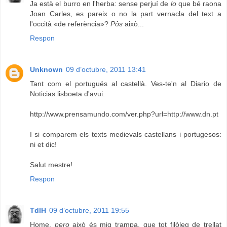
Ja està el burro en l'herba: sense perjuí de
lo
que bé raona
Joan Carles, es pareix o no la part vernacla del text a
l'occità «de referència»?
Pôs
això...
Respon
Unknown
09 d’octubre, 2011 13:41
Tant com el portugués al castellà. Ves-te'n al Diario de
Noticias lisboeta d'avui.
http://www.prensamundo.com/ver.php?url=http://www.dn.pt
I si comparem els texts medievals castellans i portugesos:
ni et dic!
Salut mestre!
Respon
TdlH
09 d’octubre, 2011 19:55
Home,
pero
això és mig trampa, que tot filòleg de trellat