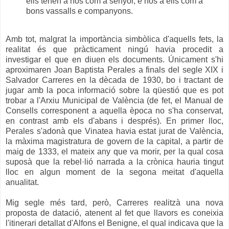
ells tenen a nós com a senyor, e nós a ells com a
bons vassalls e companyons.
Amb tot, malgrat la importància simbòlica d'aquells fets, la
realitat és que pràcticament ningú havia procedit a
investigar el que en diuen els documents. Únicament s'hi
aproximaren Joan Baptista Perales a finals del segle XIX i
Salvador Carreres en la dècada de 1930, bo i tractant de
jugar amb la poca informació sobre la qüestió que es pot
trobar a l'Arxiu Municipal de València (de fet, el Manual de
Consells corresponent a aquella època no s'ha conservat,
en contrast amb els d'abans i després). En primer lloc,
Perales s'adonà que Vinatea havia estat jurat de València,
la màxima magistratura de govern de la capital, a partir de
maig de 1333, el mateix any que va morir, per la qual cosa
suposà que la rebel·lió narrada a la crònica hauria tingut
lloc en algun moment de la segona meitat d'aquella
anualitat.
Mig segle més tard, però, Carreres realitzà una nova
proposta de datació, atenent al fet que llavors es coneixia
l'itinerari detallat d'Alfons el Benigne, el qual indicava que la