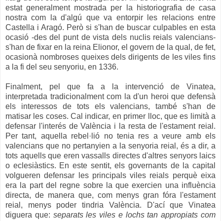
estat generalment mostrada per la historiografia de casa
nostra com la d'algú que va entorpir les relacions entre
Castella i Aragó. Però si s'han de buscar culpables en esta
ocasió -des del punt de vista dels nuclis reials valencians-
s'han de fixar en la reina Elionor, el govern de la qual, de fet,
ocasionà nombroses queixes dels dirigents de les viles fins
a la fi del seu senyoriu, en 1336.
Finalment, pel que fa a la intervenció de Vinatea,
interpretada tradicionalment com la d'un heroi que defensà
els interessos de tots els valencians, també s'han de
matisar les coses. Cal indicar, en primer lloc, que es limità a
defensar l'interés de València i la resta de l'estament reial.
Per tant, aquella rebel·lió no tenia res a veure amb els
valencians que no pertanyien a la senyoria reial, és a dir, a
tots aquells que eren vassalls directes d'altres senyors laics
o eclesiàstics. En este sentit, els governants de la capital
volgueren defensar les principals viles reials perquè eixa
era la part del regne sobre la que exercien una influència
directa, de manera que, com menys gran fóra l'estament
reial, menys poder tindria València. D'ací que Vinatea
diguera que:
separats les viles e lochs tan appropiats com