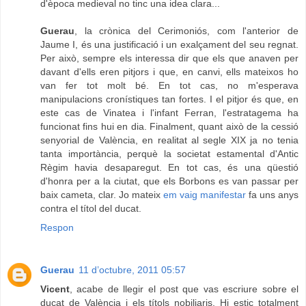
d'època medieval no tinc una idea clara...
Guerau
, la crònica del Cerimoniós, com l'anterior de
Jaume I, és una justificació i un exalçament del seu regnat.
Per això, sempre els interessa dir que els que anaven per
davant d'ells eren pitjors i que, en canvi, ells mateixos ho
van fer tot molt bé. En tot cas, no m'esperava
manipulacions cronístiques tan fortes. I el pitjor és que, en
este cas de Vinatea i l'infant Ferran, l'estratagema ha
funcionat fins hui en dia. Finalment, quant això de la cessió
senyorial de València, en realitat al segle XIX ja no tenia
tanta importància, perquè la societat estamental d'Antic
Règim havia desaparegut. En tot cas, és una qüestió
d'honra per a la ciutat, que els Borbons es van passar per
baix cameta, clar. Jo mateix
em vaig manifestar
fa uns anys
contra el títol del ducat.
Respon
Guerau
11 d’octubre, 2011 05:57
Vicent
, acabe de llegir el post que vas escriure sobre el
ducat de València i els títols nobiliaris. Hi estic totalment