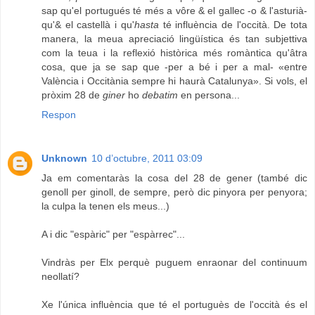
sap qu'el portugués té més a vôre & el gallec -o & l'asturià-
qu'& el castellà i qu'
hasta
té influència de l'occità. De tota
manera, la meua apreciació lingüística és tan subjettiva
com la teua i la reflexió històrica més romàntica qu'âtra
cosa, que ja se sap que -per a bé i per a mal- «entre
València i Occitània sempre hi haurà Catalunya». Si vols, el
pròxim 28 de
giner
ho
debatim
en persona...
Respon
Unknown
10 d’octubre, 2011 03:09
Ja em comentaràs la cosa del 28 de gener (també dic
genoll per ginoll, de sempre, però dic pinyora per penyora;
la culpa la tenen els meus...)
A i dic "espàric" per "espàrrec"...
Vindràs per Elx perquè puguem enraonar del continuum
neollatí?
Xe l'única influència que té el portuguès de l'occità és el