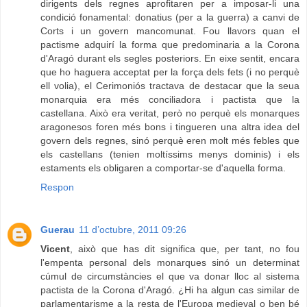
dirigents dels regnes aprofitaren per a imposar-li una
condició fonamental: donatius (per a la guerra) a canvi de
Corts i un govern mancomunat. Fou llavors quan el
pactisme adquirí la forma que predominaria a la Corona
d'Aragó durant els segles posteriors. En eixe sentit, encara
que ho haguera acceptat per la força dels fets (i no perquè
ell volia), el Cerimoniós tractava de destacar que la seua
monarquia era més conciliadora i pactista que la
castellana. Això era veritat, però no perquè els monarques
aragonesos foren més bons i tingueren una altra idea del
govern dels regnes, sinó perquè eren molt més febles que
els castellans (tenien moltíssims menys dominis) i els
estaments els obligaren a comportar-se d'aquella forma.
Respon
Guerau
11 d’octubre, 2011 09:26
Vicent
, això que has dit significa que, per tant, no fou
l'empenta personal dels monarques sinó un determinat
cúmul de circumstàncies el que va donar lloc al sistema
pactista de la Corona d'Aragó. ¿Hi ha algun cas similar de
parlamentarisme a la resta de l'Europa medieval o ben bé