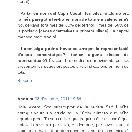
donat):
-
Parlar en nom del Cap i Casal i les viles reials no era
lo més paregut a fer-ho en nom de tots els valencians?
No, deixava fora més del 80% del territori i més del 50% de
la població [dades orientatives a primera ullada]. La capital
manava molt, això sí...
-
I com algú podria haver-se arrogat la representació
d'eixos percentatges?, tenien alguna classe de
representació?
És com hui en dia: els moviments polítics
presenten les seues propostes o reivindicacions en nom de
tots.
Respon
Anònim
08 d’octubre, 2011 19:39
Hola Vicent. Soc subscriptor de la revista Saó i m'ha
paregut veure un article teu a l'últim número que m'ha
agradat prou. Tu saps millor que jo quina és la situació que
pateix la revista i per això, et demane, per favor, que al
igual que has fet amb alguns mitjans de comunicació