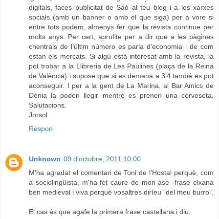
digitals, faces publicitat de Saó al teu blog i a les xarxes
socials (amb un banner o amb el que siga) per a vore si
entre tots podem, almenys fer que la revista continue per
molts anys. Per cert, aprofite per a dir que a les pàgines
cnentrals de l'últim número es parla d'economia i de com
estan els mercats. Si algú està interesat amb la revista, la
pot trobar a la Llibreria de Les Paulines (plaça de la Reina
de València) i supose que si es demana a 3i4 també es pot
aconseguir. I per a la gent de La Marina, al Bar Amics de
Dénia la poden llegir mentre es prenen una cerveseta.
Salutacions.
Jorsol
Respon
Unknown
09 d’octubre, 2011 10:00
M'ha agradat el comentari de Toni de l'Hostal perquè, com
a sociolingüista, m'ha fet caure de mon ase -frase elxana
ben medieval i viva perquè vosaltres diríeu "del meu burro".
El cas és que agafe la primera frase castellana i diu: