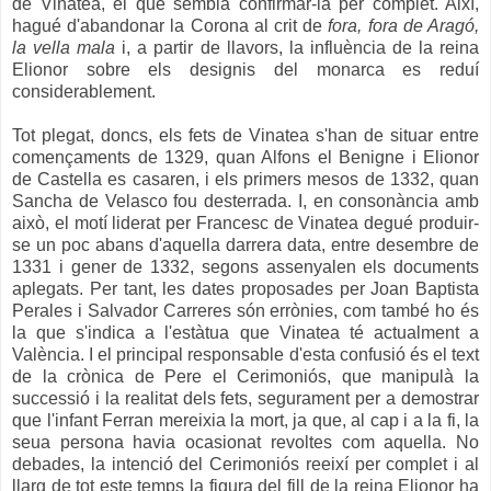
de Vinatea, el que sembla confirmar-la per complet. Així,
hagué d'abandonar la Corona al crit de
fora, fora de Aragó,
la vella mala
i, a partir de llavors, la influència de la reina
Elionor sobre els designis del monarca es reduí
considerablement.
Tot plegat, doncs, els fets de Vinatea s'han de situar entre
començaments de 1329, quan Alfons el Benigne i Elionor
de Castella es casaren, i els primers mesos de 1332, quan
Sancha de Velasco fou desterrada. I, en consonància amb
això, el motí liderat per Francesc de Vinatea degué produir-
se un poc abans d'aquella darrera data, entre desembre de
1331 i gener de 1332, segons assenyalen els documents
aplegats. Per tant, les dates proposades per Joan Baptista
Perales i Salvador Carreres són errònies, com també ho és
la que s'indica a l'estàtua que
Vinatea té
actualment a
València. I el principal responsable d'esta confusió és el text
de la crònica de Pere el Cerimoniós, que manipulà la
successió i la realitat dels fets, segurament per a demostrar
que l'infant Ferran mereixia la mort, ja que, al cap i a la fi, la
seua persona havia ocasionat revoltes com aquella. No
debades, la intenció del Cerimoniós reeixí per complet i al
llarg de tot este temps la figura del fill de la reina Elionor ha