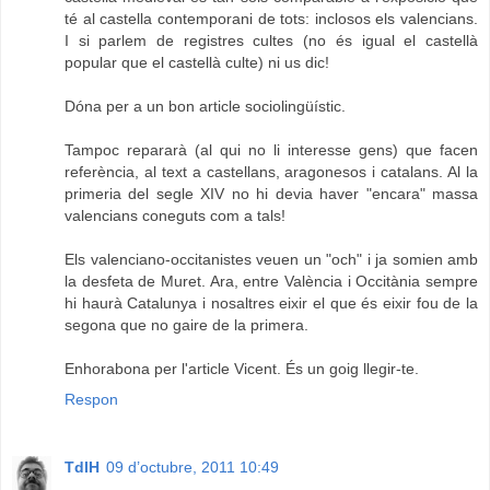
té al castella contemporani de tots: inclosos els valencians.
I si parlem de registres cultes (no és igual el castellà
popular que el castellà culte) ni us dic!
Dóna per a un bon article sociolingüístic.
Tampoc repararà (al qui no li interesse gens) que facen
referència, al text a castellans, aragonesos i catalans. Al la
primeria del segle XIV no hi devia haver "encara" massa
valencians coneguts com a tals!
Els valenciano-occitanistes veuen un "och" i ja somien amb
la desfeta de Muret. Ara, entre València i Occitània sempre
hi haurà Catalunya i nosaltres eixir el que és eixir fou de la
segona que no gaire de la primera.
Enhorabona per l'article Vicent. És un goig llegir-te.
Respon
TdlH
09 d’octubre, 2011 10:49