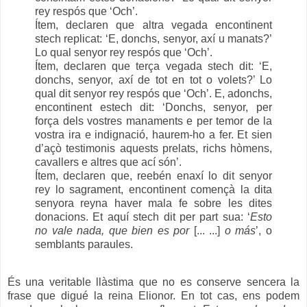
rey respós que ‘Och’.
Ítem, declaren que altra vegada encontinent
stech replicat: ‘E, donchs, senyor, axí u manats?’
Lo qual senyor rey respós que ‘Och’.
Ítem, declaren que terça vegada stech dit: ‘E,
donchs, senyor, axí de tot en tot o volets?’ Lo
qual dit senyor rey respós que ‘Och’. E, adonchs,
encontinent estech dit: ‘Donchs, senyor, per
força dels vostres manaments e per temor de la
vostra ira e indignació, haurem-ho a fer. Et sien
d’açò testimonis aquests prelats, richs hòmens,
cavallers e altres que ací són’.
Ítem, declaren que, reebén enaxí lo dit senyor
rey lo sagrament, encontinent començà la dita
senyora reyna haver mala fe sobre les dites
donacions. Et aquí stech dit per part sua: ‘
Esto
no vale nada, que bien es por
[... ...]
o más
’, o
semblants paraules.
És una veritable llàstima que no es conserve sencera la
frase que digué la reina Elionor. En tot cas, ens podem