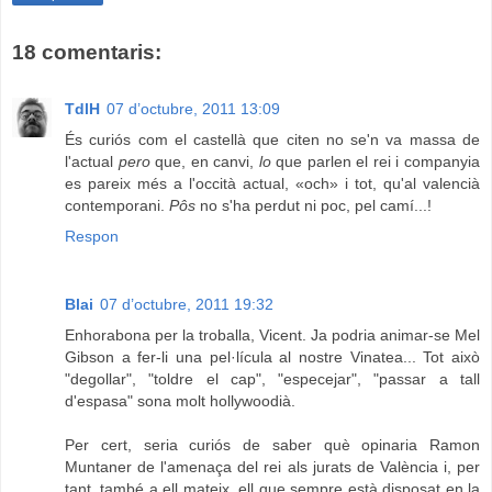
18 comentaris:
TdlH
07 d’octubre, 2011 13:09
És curiós com el castellà que citen no se'n va massa de
l'actual
pero
que, en canvi,
lo
que parlen el rei i companyia
es pareix més a l'occità actual, «och» i tot, qu'al valencià
contemporani.
Pôs
no s'ha perdut ni poc, pel camí...!
Respon
Blai
07 d’octubre, 2011 19:32
Enhorabona per la troballa, Vicent. Ja podria animar-se Mel
Gibson a fer-li una pel·lícula al nostre Vinatea... Tot això
"degollar", "toldre el cap", "especejar", "passar a tall
d'espasa" sona molt hollywoodià.
Per cert, seria curiós de saber què opinaria Ramon
Muntaner de l'amenaça del rei als jurats de València i, per
tant, també a ell mateix, ell que sempre està disposat en la