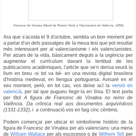
Francesc de Vinatea
(Mural de Ramon Stolz a l'Ajuntament de València, 1958)
Ara que s'acosta el 9 d'octubre, sembla un bon moment per
a parlar d'un dels passatges de la meua tesi que pot resultar
més interessant per al valencianisme i els valencianistes.
Per atzars de la vida, bàsicament deguts a la urgència per
augmentar el currículum davant la lentitud de les
publicacions acadèmiques, l'article que se'n deriva veurà la
llum en breu -si tot va bé- en una revista digital brasilera
d'història medieval, en llengua portuguesa. Avisaré en el
seu moment, però, en tot cas, vos deixe ací la
versió en
valencià
, per tal que pugueu llegir-la en línia. El text porta
per títol
A figura de Francesc de Vinatea no reino de
Valência. Da crônica real aos documentos arquivísticos
(1331-1332)
, i a continuació vos en faig cinc cèntims.
Podem començar per ubicar el simbolisme històric de la
figura de Francesc de Vinatea per als valencians: una mena
de
William Wallace
per als escocesos o de
Wilhem Tell
per