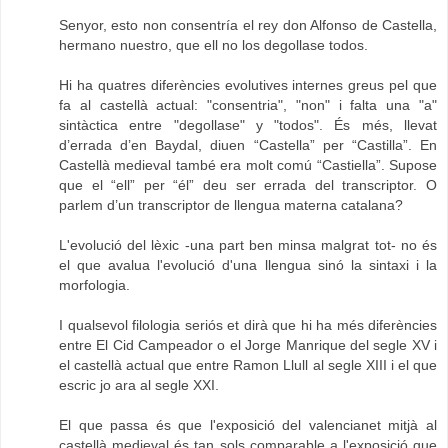
Senyor, esto non consentría el rey don Alfonso de Castella,
hermano nuestro, que ell no los degollase todos.
Hi ha quatres diferències evolutives internes greus pel que
fa al castellà actual: "consentria", "non" i falta una "a"
sintàctica entre "degollase" y "todos". És més, llevat
d’errada d’en Baydal, diuen “Castella” per “Castilla”. En
Castellà medieval també era molt comú “Castiella”. Supose
que el “ell” per “él” deu ser errada del transcriptor. O
parlem d’un transcriptor de llengua materna catalana?
L'evolució del lèxic -una part ben minsa malgrat tot- no és
el que avalua l'evolució d'una llengua sinó la sintaxi i la
morfologia.
I qualsevol filologia seriós et dirà que hi ha més diferències
entre El Cid Campeador o el Jorge Manrique del segle XV i
el castellà actual que entre Ramon Llull al segle XIII i el que
escric jo ara al segle XXI.
El que passa és que l'exposició del valencianet mitjà al
castellà medieval és tan sols comparable a l'exposició que