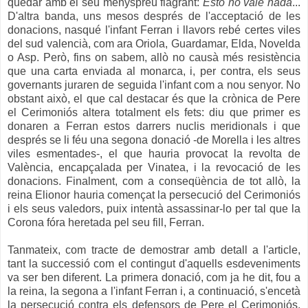
quedar amb el seu menyspreu flagrant:
Esto no vale nada
...
D'altra banda, uns mesos després de l'acceptació de les
donacions, nasqué l'infant Ferran i llavors rebé certes viles
del sud valencià, com ara Oriola, Guardamar, Elda, Novelda
o Asp. Però, fins on sabem, allò no causà més resistència
que una carta enviada al monarca, i, per contra, els seus
governants juraren de seguida l'infant com a nou senyor. No
obstant això, el que cal destacar és que la crònica de Pere
el Cerimoniós altera totalment els fets: diu que primer es
donaren a Ferran estos darrers nuclis meridionals i que
després se li féu una segona donació -de Morella i les altres
viles esmentades-, el que hauria provocat la revolta de
València, encapçalada per Vinatea, i la revocació de les
donacions. Finalment, com a conseqüència de tot allò, la
reina Elionor hauria començat la persecució del Cerimoniós
i els seus valedors, puix intentà assassinar-lo per tal que la
Corona fóra heretada pel seu fill, Ferran.
Tanmateix, com tracte de demostrar amb detall a l'article,
tant la successió com el contingut d'aquells esdeveniments
va ser ben diferent. La primera donació, com ja he dit, fou a
la reina, la segona a l'infant Ferran i, a continuació, s'encetà
la persecució contra els defensors de Pere el Cerimoniós,