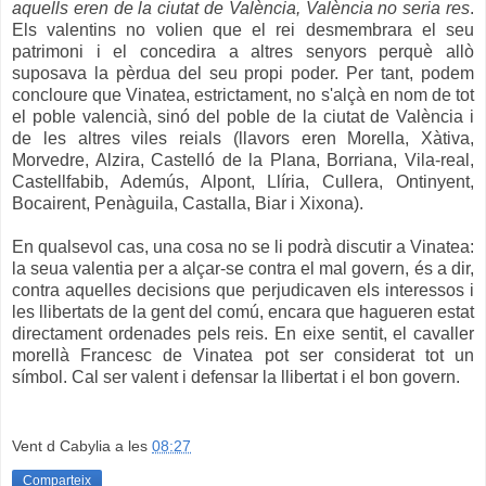
aquells eren de la ciutat de València, València no seria res
.
Els valentins no volien que el rei desmembrara el seu
patrimoni i el concedira a altres senyors perquè allò
suposava la pèrdua del seu propi poder. Per tant, podem
concloure que Vinatea, estrictament, no s'alçà en nom de tot
el poble valencià, sinó del poble de la ciutat de València i
de les altres viles reials (llavors eren Morella, Xàtiva,
Morvedre, Alzira, Castelló de la Plana, Borriana, Vila-real,
Castellfabib, Ademús, Alpont, Llíria, Cullera, Ontinyent,
Bocairent, Penàguila, Castalla, Biar i Xixona).
En qualsevol cas, una cosa no se li podrà discutir a Vinatea:
la seua valentia per a alçar-se contra el mal govern, és a dir,
contra aquelles decisions que perjudicaven els interessos i
les llibertats de la gent del comú, encara que hagueren estat
directament ordenades pels reis. En eixe sentit, el cavaller
morellà Francesc de Vinatea pot ser considerat tot un
símbol. Cal ser valent i defensar la llibertat i el bon govern.
Vent d Cabylia
a les
08:27
Comparteix