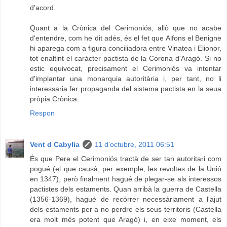
d'acord.
Quant a la Crònica del Cerimoniós, allò que no acabe
d'entendre, com he dit adés, és el fet que Alfons el Benigne
hi aparega com a figura conciliadora entre Vinatea i Elionor,
tot enaltint el caràcter pactista de la Corona d'Aragó. Si no
estic equivocat, precisament el Cerimoniós va intentar
d'implantar una monarquia autoritària i, per tant, no li
interessaria fer propaganda del sistema pactista en la seua
pròpia Crònica.
Respon
Vent d Cabylia
11 d’octubre, 2011 06:51
És que Pere el Cerimoniós tractà de ser tan autoritari com
pogué (el que causà, per exemple, les revoltes de la Unió
en 1347), però finalment hagué de plegar-se als interessos
pactistes dels estaments. Quan arribà la guerra de Castella
(1356-1369), hagué de recórrer necessàriament a l'ajut
dels estaments per a no perdre els seus territoris (Castella
era molt més potent que Aragó) i, en eixe moment, els