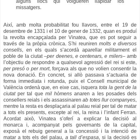
alguns llocs qui volgueren llapidar los
missatgers.
Així, amb molta probabilitat fou llavors, entre el 19 de
desembre de 1331 i el 10 de gener de 1332, quan es produí
la revolta encapçalada per Vinatea, que es pot seguir a
través de la pròpia crònica. S'hi reuniren
molts e diversos
consells
, en els quals s’acordà aparellar militarment el
poble de la ciutat –
per deenes, e centenars, e milers
– amb
l’objectiu de respondre a qualsevol agressió del rei si este,
per presó o per mort
, forçava als que no volien consentir la
nova donació. En concret, si allò passava s’actuaria de
forma immediata i rotunda, puix el Consell municipal de
València ordenà que, en eixe cas, isquera
tota la gent de la
ciutat
per tal que
mil hòmens
anaren a les posades dels
consellers reials i els assassinaren
ab totes llur companyes
,
mentre la resta es desplaçaria al palau reial per tal de matar
a tots els presents, excepte al rei, la reina i l’infant Ferran.
Acordat això, Vinatea s’oferí a explicar la decisió al
monarca i, acompanyat pels governants de la capital,
exposà el rebuig general a la concessió i la intenció de
matar a tots els del palau,
a tall d’espasa
, si la decisió es