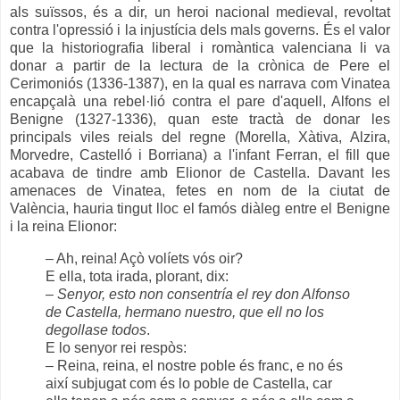
als suïssos, és a dir, un heroi nacional medieval, revoltat
contra l'opressió i la injustícia dels mals governs. És el valor
que la historiografia liberal i romàntica valenciana li va
donar a partir de la lectura de la crònica de Pere el
Cerimoniós (1336-1387), en la qual es narrava com Vinatea
encapçalà una rebel·lió contra el pare d'aquell, Alfons el
Benigne (1327-1336), quan este tractà de donar les
principals viles reials del regne (Morella, Xàtiva, Alzira,
Morvedre, Castelló i Borriana) a l'infant Ferran, el fill que
acabava de tindre amb Elionor de Castella. Davant les
amenaces de Vinatea, fetes en nom de la ciutat de
València, hauria tingut lloc el famós diàleg entre el Benigne
i la reina Elionor:
– Ah, reina! Açò volíets vós oir?
E ella, tota irada, plorant, dix:
–
Senyor, esto non consentría el rey don Alfonso
de Castella, hermano nuestro, que ell no los
degollase todos
.
E lo senyor rei respòs:
– Reina, reina, el nostre poble és franc, e no és
així subjugat com és lo poble de Castella, car