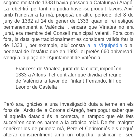
segona meitat de 1333 l'havia passada a Catalunya i Aragó.
La rebel·lió, per tant, no podia haver-se produït llavors. Així,
amb l'itinerari a la mà, proposà un altre període: del 8 de
juny de 1332 al 14 de gener de 1333, quan el rei estigué
permanentment a València i, encara que Vinatea no era
jurat, era membre del Consell municipal valentí. Fóra com
fóra, la data que tradicionalment es considerà vàlida fou la
de 1333 i, per exemple, així consta
a la Viquipèdia
o al
pedestal de l'estàtua que en 1993 -el pretés 660 aniversari-
s'erigí a la plaça de l'Ajuntament de València:
Francesc de Vinatea, jurat de la ciutat, impedí en
1333 a Alfons II el contrafur que dividia el regne
de València a favor de l’infant Ferrando, fill de
Leonor de Castella
Però ara, gràcies a una investigació duta a terme en els
fons de l'Arxiu de la Corona d'Aragó, hem pogut saber que
ni aquella datació és la correcta, ni tampoc que els fets
succeïren com es narren a la crònica reial. De fet, malgrat
conéixer-los de primera mà, Pere el Cerimoniós els degué
alterar conscientment amb un objectiu: justificar el seu