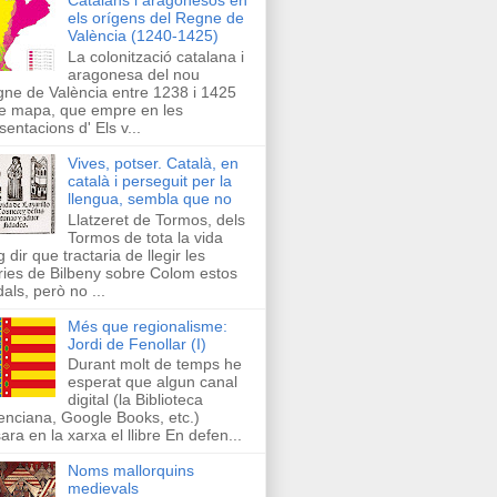
els orígens del Regne de
València (1240-1425)
La colonització catalana i
aragonesa del nou
ne de València entre 1238 i 1425
e mapa, que empre en les
sentacions d' Els v...
Vives, potser. Català, en
català i perseguit per la
llengua, sembla que no
Llatzeret de Tormos, dels
Tormos de tota la vida
g dir que tractaria de llegir les
ries de Bilbeny sobre Colom estos
als, però no ...
Més que regionalisme:
Jordi de Fenollar (I)
Durant molt de temps he
esperat que algun canal
digital (la Biblioteca
enciana, Google Books, etc.)
ara en la xarxa el llibre En defen...
Noms mallorquins
medievals