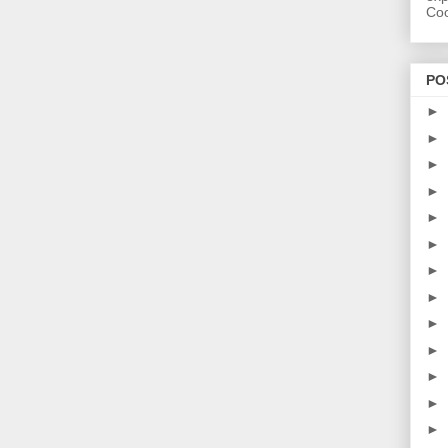
Coo
PO
►
►
►
►
►
►
►
►
►
►
►
►
►