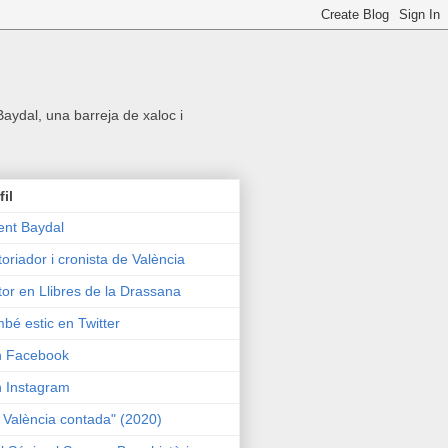
 Baydal, una barreja de xaloc i
fil
ent Baydal
toriador i cronista de València
tor en Llibres de la Drassana
bé estic en Twitter
n Facebook
n Instagram
 València contada" (2020)