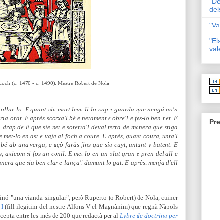
"De
del
"Va
"El
val
 coch
(c. 1470 - c. 1490).
Mestre Robert de Nola
gollar-lo. E quant sia mort leva-li lo cap e guarda que nengú no'n
ia orat. E après scorxa'l bé e netament e obre'l e fes-lo ben net. E
Pre
n drap de li que sie net e soterra'l deval terra de manera
que stiga
 e met-lo en ast e vaja al foch a coure. E
après, quant coura, unta'l
o bé ab una verga, e a
çò faràs fins que sia cuyt, untant y batent. E
s, axicom si fos un conil. E met-lo en un plat gran e pren del all e
nera que sia ben clar e lança'l damunt lo gat. E après, menja d'ell
sinó "una vianda singular", però Ruperto (o Robert) de Nola, cuiner
 I
(fill ilegítim del nostre Alfons V el Magnànim) que regnà Nàpols
ecepta entre les més de 200 que redactà per al
Lybre de doctrina per