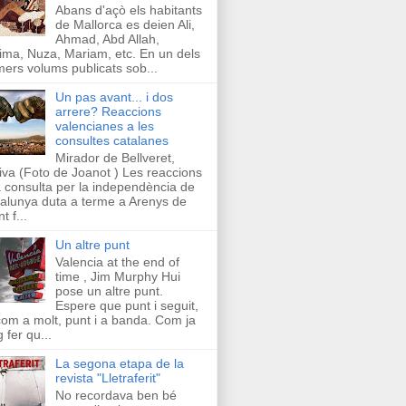
Abans d'açò els habitants
de Mallorca es deien Ali,
Ahmad, Abd Allah,
ima, Nuza, Mariam, etc. En un dels
mers volums publicats sob...
Un pas avant... i dos
arrere? Reaccions
valencianes a les
consultes catalanes
Mirador de Bellveret,
iva (Foto de Joanot ) Les reaccions
a consulta per la independència de
alunya duta a terme a Arenys de
t f...
Un altre punt
Valencia at the end of
time , Jim Murphy Hui
pose un altre punt.
Espere que punt i seguit,
com a molt, punt i a banda. Com ja
g fer qu...
La segona etapa de la
revista "Lletraferit"
No recordava ben bé