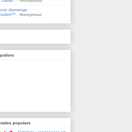
 caball...
- Anonymous
arrer diumenge
ctubre??
- Anonymous
guidors
trades populars
Catalans i aragonesos en