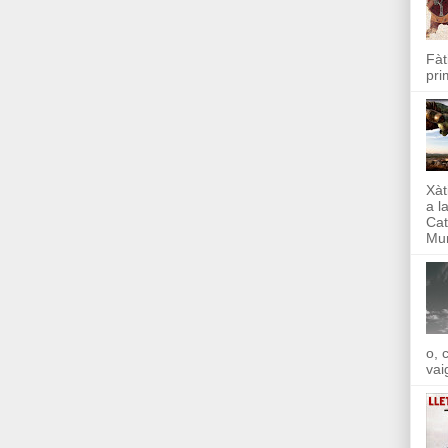
Fàt
pri
Xàt
a l
Cat
Mun
o, 
vai