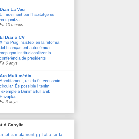
Diari La Veu
El moviment per l’habitatge es
reorganitza
Fa 10 mesos
El Diario CV
Ximo Puig insisteix en la reforma
del finançament autonòmic i
propugna institucionalitzar la
conferència de presidents
Fa 6 anys
Ara Multimèdia
Aprofitament, residu 0 i economia
circular. És possible i tenim
l'exemple a Benimarfull amb
Envaplast
Fa 8 anys
t d Cabylia
n tot is malament ¡¡¡ Tot a fer la