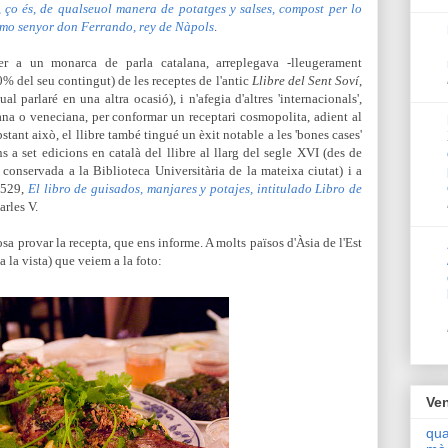
h, ço és, de qualseuol manera de potatges y salses, compost per lo
simo senyor don
Ferrando, rey de Nàpols
.
per a un monarca de parla catalana, arreplegava -lleugerament
0% del seu contingut) de les receptes de l'antic
Llibre del Sent Soví
,
al parlaré en una altra ocasió), i n'afegia d'altres 'internacionals',
na o veneciana, per conformar un receptari cosmopolita, adient al
stant això, el llibre també tingué un èxit notable a les 'bones cases'
s a set edicions en català del llibre al llarg del segle XVI (des de
conservada a la Biblioteca Universitària de la mateixa ciutat) i a
1529,
El libro de guisados, manjares y potajes, intitulado Libro de
rles V.
 gosa provar la recepta, que ens informe. A molts països d'Àsia de l'Est
a la vista) que veiem a la foto:
Ven
qua