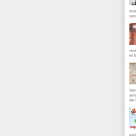
mol
cer
rev
el 
Ven
arr
de l
exp