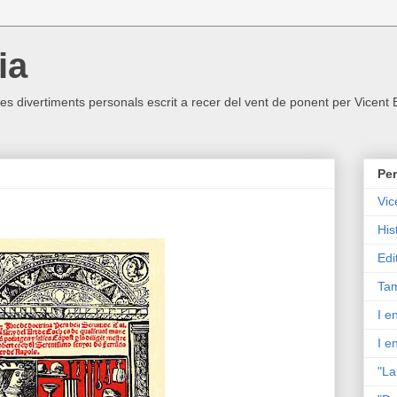
ia
ltres divertiments personals escrit a recer del vent de ponent per Vicent
Per
Vic
His
Edi
Tam
I e
I e
"La