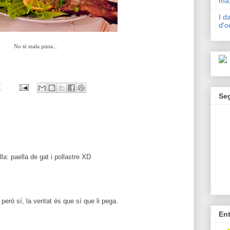
mà,
I d
d'o
No té mala pinta...
7
Se
a: paella de gat i pollastre XD
rò sí, la veritat és que sí que li pega.
En