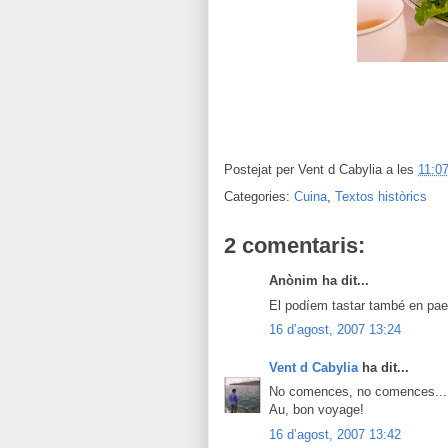
Postejat per
Vent d Cabylia
a les
11:0
Categories:
Cuina
,
Textos històrics
2 comentaris:
Anònim ha dit...
El podíem tastar també en paell
16 d’agost, 2007 13:24
Vent d Cabylia
ha dit...
No comences, no comences... pe
Au, bon voyage!
16 d’agost, 2007 13:42