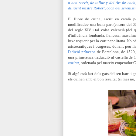
a ben servir, de tallar y del Art de coc
diligent mestre Robert, coch del serenís
El llibre de cuina, escrit en català 
modificades- una bona part (en
torn del 6
del segle XIV i tal volta valencià (del qu
d'influència lombarda, francesa, musulma
luxe requerit per la cort napolitana. No ob
aristocràtiques i burgeses, donant peu fin
l'edició prínceps
de Barcelona, de
1520, 
una primerenca traducció al castellà de 
cozina
, ordenada pel mateix emperador Ca
Si algú està fart dels gats del seu barri i
els cuinen amb el bon resultat (si més no, 