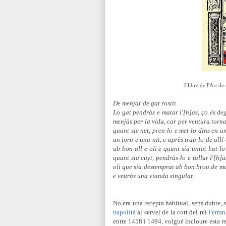
Llibre de l'Art de
De menjar de gat rostit
Lo gat pendràs e matar l'[h]as, ço és de
menjàs per la vida, car per ventura tornar
quant sie net, pren-lo e met-lo dins en u
un jorn e una nit, e après trau-lo de allí
ab bon all e oli e quant sia untat bat-l
quant sia cuyt, pendràs-lo e tallar l'[h]a
oli que sia destemprat ab bon brou de ma
e veuràs
una vianda singular.
No era una recepta habitual, sens dubte, 
napolità
al servei de la cort del rei
Ferran
entre 1458 i 1494, volgué incloure esta r