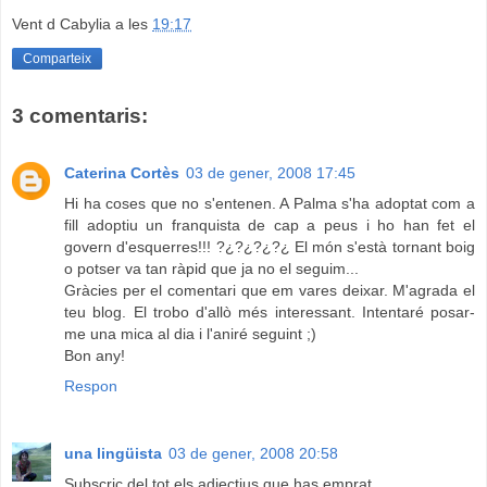
Vent d Cabylia
a les
19:17
Comparteix
3 comentaris:
Caterina Cortès
03 de gener, 2008 17:45
Hi ha coses que no s'entenen. A Palma s'ha adoptat com a
fill adoptiu un franquista de cap a peus i ho han fet el
govern d'esquerres!!! ?¿?¿?¿?¿ El món s'està tornant boig
o potser va tan ràpid que ja no el seguim...
Gràcies per el comentari que em vares deixar. M'agrada el
teu blog. El trobo d'allò més interessant. Intentaré posar-
me una mica al dia i l'aniré seguint ;)
Bon any!
Respon
una lingüista
03 de gener, 2008 20:58
Subscric del tot els adjectius que has emprat...