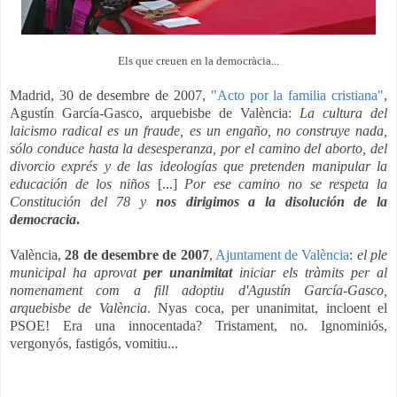
Els que creuen en la democràcia...
Madrid, 30 de desembre de 2007,
"Acto por la familia cristiana"
,
Agustín García-Gasco, arquebisbe de València:
La cultura del
laicismo radical es un fraude, es un engaño, no construye nada,
sólo conduce hasta la desesperanza, por el camino del aborto, del
divorcio exprés y de las ideologías que pretenden manipular la
educación de los niños
[...]
Por ese camino no se respeta la
Constitución del 78 y
nos dirigimos a la disolución de la
democracia
.
València,
28 de desembre de 2007
,
Ajuntament de València
:
el ple
municipal ha aprovat
p
er unanimitat
iniciar els tràmits per al
nomenament com a fill adoptiu d'Agustín García-Gasco,
arquebisbe de València
. Nyas coca, per unanimitat, incloent el
PSOE! Era una innocentada? Tristament, no. Ignominiós,
vergonyós, fastigós, vomitiu...