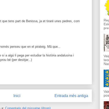
Reg
ist que tens part de Benissa, ja et tiraré unes pedres, com
Est
pre
i només penseu que en el pirateig. Mâ que...
e si a algú li pega per estudiar la història andalusina i
Vai
rou bé (per desitjar...)
teo
Nad
Val
pos
Inici
Entrada més antiga
s a:
Comentaris del missatge (Atom)