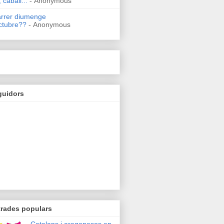
 caball...
- Anonymous
arrer diumenge
ctubre??
- Anonymous
guidors
trades populars
Catalans i aragonesos en