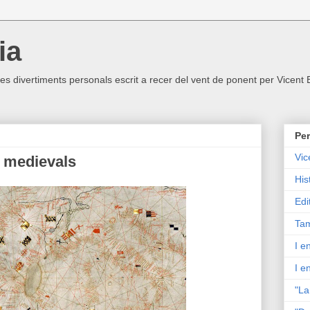
ia
ltres divertiments personals escrit a recer del vent de ponent per Vicent
Per
Vic
s medievals
His
Edi
Tam
I e
I e
"La