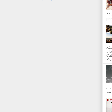
Fàt
pri
Xàt
a l
Cat
Mun
o, 
vai