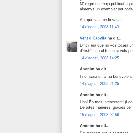
M'alegre que haja publicat aqu
almenys un exemplar per poder d
Au, que vaja bé la vaga!
14 d’agost, 2008 11:40
Vent d Cabylia
ha dit...
Difícil era que no vos tocara un
d'Història ja el tenen si vols p
14 d’agost, 2008 14:25
Anònim ha dit...
I no haura un alma benevolent
14 d’agost, 2008 21:25
Anònim ha dit...
Uoh! És molt interessant! (i co
De totes maneres, gràcies per l
15 d’agost, 2008 02:56
Anònim ha dit...