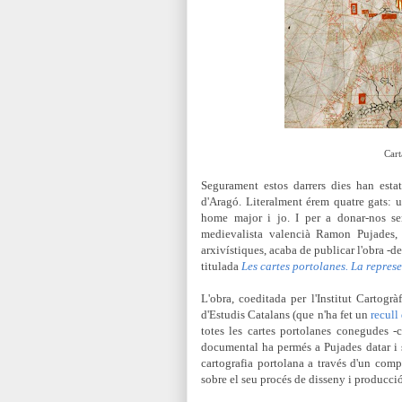
Cart
Segurament estos darrers dies han esta
d'Aragó. Literalment érem quatre gats: u
home major i jo. I per a donar-nos ser
medievalista valencià Ramon Pujades, 
arxivístiques, acaba de publicar l'obra -
titulada
Les cartes portolanes. La repres
L'obra, coeditada per
l'Institut Cartogr
d'Estudis Catalans (que n'ha fet un
recull
totes les cartes portolanes conegudes 
documental ha permés a Pujades datar i s
cartografia portolana a través d'un compl
sobre el seu procés de disseny i producció 