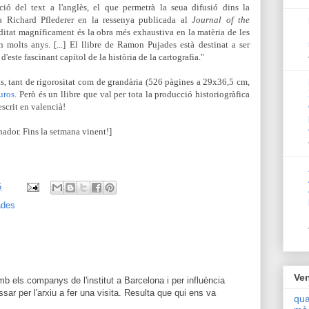
ció del text a l'anglès, el que permetrà la seua difusió dins la
ma Richard Pflederer en la ressenya publicada al
Journal of the
ditat magníficament és la obra més exhaustiva en la matèria de les
 molts anys. [...] El llibre de Ramon Pujades està destinat a ser
d'este fascinant capítol de la història de la cartografia."
its, tant de rigorositat com de grandària (526 pàgines a 29x36,5 cm,
uros
. Però és un llibre que val per tota la producció historiogràfica
escrit en valencià!
nador. Fins la setmana vinent!]
5
ades
Ven
mb els companys de l'institut a Barcelona i per influència
sar per l'arxiu a fer una visita. Resulta que qui ens va
qua