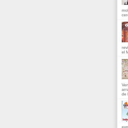
mol
cer
rev
el 
Ven
arr
de l
exp