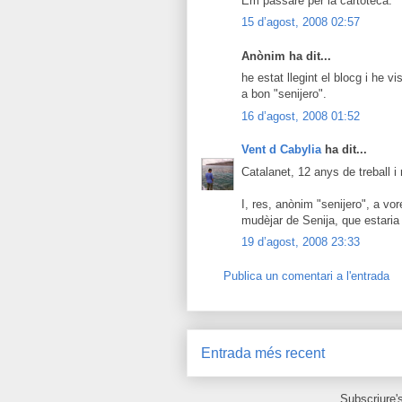
Em passaré per la cartoteca.
15 d’agost, 2008 02:57
Anònim ha dit...
he estat llegint el blocg i he v
a bon "senijero".
16 d’agost, 2008 01:52
Vent d Cabylia
ha dit...
Catalanet, 12 anys de treball 
I, res, anònim "senijero", a vor
mudèjar de Senija, que estaria p
19 d’agost, 2008 23:33
Publica un comentari a l'entrada
Entrada més recent
Subscriure'