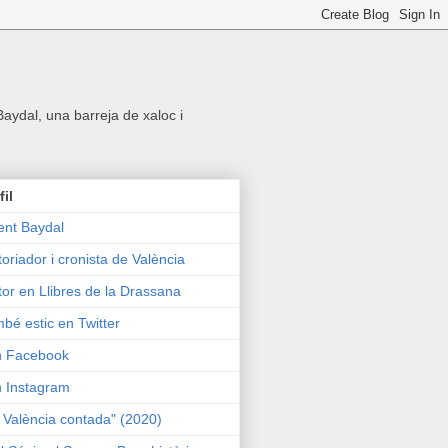
 Baydal, una barreja de xaloc i
fil
ent Baydal
toriador i cronista de València
tor en Llibres de la Drassana
bé estic en Twitter
n Facebook
n Instagram
 València contada" (2020)