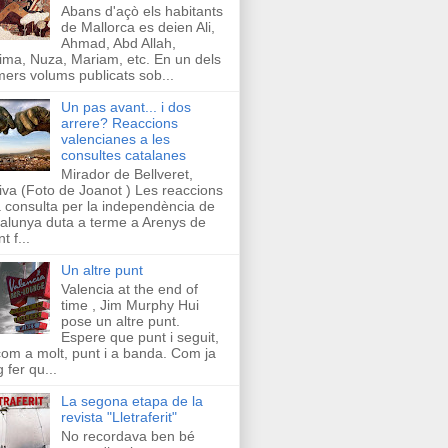
Abans d'açò els habitants
de Mallorca es deien Ali,
Ahmad, Abd Allah,
ima, Nuza, Mariam, etc. En un dels
mers volums publicats sob...
Un pas avant... i dos
arrere? Reaccions
valencianes a les
consultes catalanes
Mirador de Bellveret,
iva (Foto de Joanot ) Les reaccions
a consulta per la independència de
alunya duta a terme a Arenys de
t f...
Un altre punt
Valencia at the end of
time , Jim Murphy Hui
pose un altre punt.
Espere que punt i seguit,
com a molt, punt i a banda. Com ja
g fer qu...
La segona etapa de la
revista "Lletraferit"
No recordava ben bé