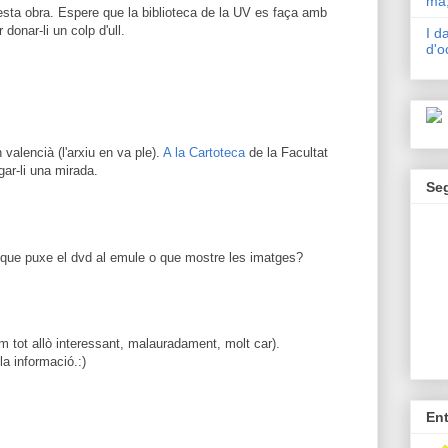
mà,
esta obra. Espere que la biblioteca de la UV es faça amb
onar-li un colp d'ull.
I d
d'o
 valencià (l'arxiu en va ple).
A la Cartoteca
de la Facultat
egar-li una mirada.
Se
 que puxe el dvd al emule o que mostre les imatges?
m tot allò interessant, malauradament, molt car).
a informació.:)
En