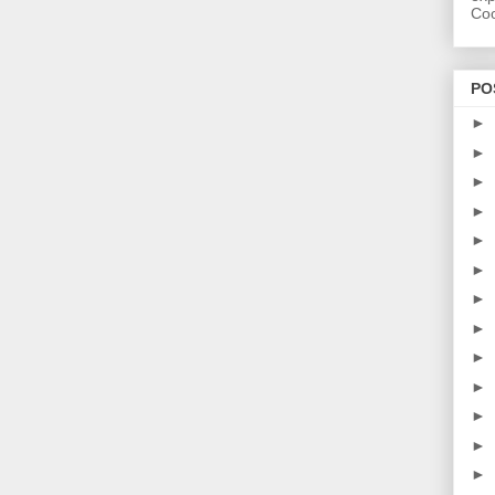
Coo
PO
►
►
►
►
►
►
►
►
►
►
►
►
►