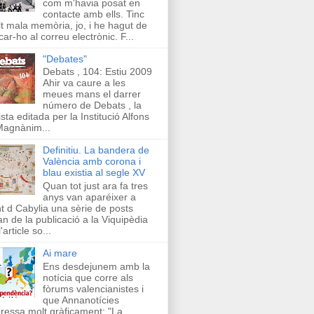
com m'havia posat en
contacte amb ells. Tinc
t mala memòria, jo, i he hagut de
car-ho al correu electrònic. F...
"Debates"
Debats , 104: Estiu 2009
Ahir va caure a les
meues mans el darrer
número de Debats , la
ista editada per la Institució Alfons
Magnànim...
Definitiu. La bandera de
València amb corona i
blau existia al segle XV
Quan tot just ara fa tres
anys van aparéixer a
t d Cabylia una sèrie de posts
an de la publicació a la Viquipèdia
'article so...
Ai mare
Ens desdejunem amb la
notícia que corre als
fòrums valencianistes i
que Annanotícies
ressa molt gràficament: "La