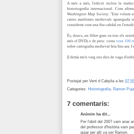
A més a més, l'edició inclou la traduc
historiografia internacional. Com afir
Washington Map Society
: "Este volum e
cartes marítimes medievals apareguda en
considerat com una fita cabdal en l'estudi 
És, doncs, un llibre gran en tots els sent
més el DVD) o de preu: costa
vora 100 e
sobre cartografia medieval feta fins ara. I 
[I demà me'n vaig uns dies de vaga d'ordi
Postejat per
Vent d Cabylia
a les
07:5
Categories:
Historiografia
,
Ramon Puj
7 comentaris:
Anònim ha dit...
Per l'abril del 2007 vam anar a
del professor d'història vam pas
guiar per allí va ser Ramon.