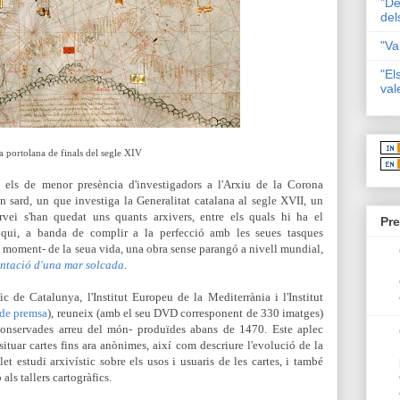
"De
del
"Va
"El
val
a portolana de finals del segle XIV
t els de menor presència d'investigadors a l'Arxiu de la Corona
n sard, un que investiga la Generalitat catalana al segle XVII, un
vei s'han quedat uns quants arxivers, entre els quals hi ha el
Pre
qui, a banda de complir a la perfecció amb les seues tasques
de moment- de la seua vida, una obra sense parangó a nivell mundial,
entació d'una mar solcada
.
àfic de Catalunya,
l'Institut Europeu de la Mediterrània i l'Institut
 de premsa
), reuneix (amb el seu DVD corresponent de 330 imatges)
-conservades arreu del món- produïdes abans de 1470. Este aplec
ituar cartes fins ara anònimes, així com descriure l'evolució de la
et estudi arxivístic sobre els usos i usuaris de les cartes, i també
als tallers cartogràfics.