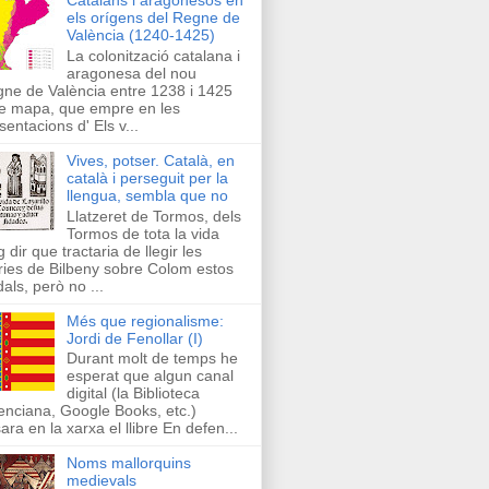
els orígens del Regne de
València (1240-1425)
La colonització catalana i
aragonesa del nou
ne de València entre 1238 i 1425
e mapa, que empre en les
sentacions d' Els v...
Vives, potser. Català, en
català i perseguit per la
llengua, sembla que no
Llatzeret de Tormos, dels
Tormos de tota la vida
g dir que tractaria de llegir les
ries de Bilbeny sobre Colom estos
als, però no ...
Més que regionalisme:
Jordi de Fenollar (I)
Durant molt de temps he
esperat que algun canal
digital (la Biblioteca
enciana, Google Books, etc.)
ara en la xarxa el llibre En defen...
Noms mallorquins
medievals