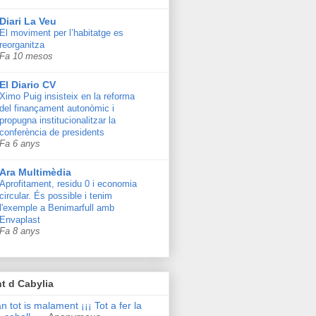
Diari La Veu
El moviment per l’habitatge es
reorganitza
Fa 10 mesos
El Diario CV
Ximo Puig insisteix en la reforma
del finançament autonòmic i
propugna institucionalitzar la
conferència de presidents
Fa 6 anys
Ara Multimèdia
Aprofitament, residu 0 i economia
circular. És possible i tenim
l'exemple a Benimarfull amb
Envaplast
Fa 8 anys
t d Cabylia
n tot is malament ¡¡¡ Tot a fer la