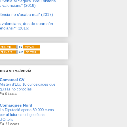
l Sénia al Segura. Breu història
s valencians" (2018)
lència no s'acaba mai" (2017)
s valencians, des de quan són
encians?" (2016)
msa en valencià
Comarcal CV
Misteri d’Elx: 10 curiosidades que
quizás no conocías
Fa 9 hores
Comarques Nord
La Diputació aporta 30.000 euros
per al futur estudi geotècnic
d’Ortells
Fa 13 hores