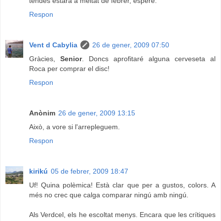
tendes estarà a meitat de febrer, espere.
Respon
Vent d Cabylia
26 de gener, 2009 07:50
Gràcies,
Senior
. Doncs aprofitaré alguna cerveseta al
Roca per comprar el disc!
Respon
Anònim
26 de gener, 2009 13:15
Això, a vore si l'arrepleguem.
Respon
kirikú
05 de febrer, 2009 18:47
Uf! Quina polèmica! Està clar que per a gustos, colors. A
més no crec que calga comparar ningú amb ningú.
Als Verdcel, els he escoltat menys. Encara que les crítiques