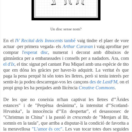
Un disc sense nom?
En el
IV Recital dels Innocents
també
vaig tindre el plaer de vore
actuar -per primera vegada- els
Arthur Caravan
i vaig aprofitar per
comprar
l'esperat disc
, numerat i decorat amb dibuixos de
gimnàstica per a embarassades i consells per a nadadors. Ara, com
el d'
Ix
, el tinc signat pel cantant Pau Miquel amb una espècie de tito
que em dóna les gràcies per haver-lo adquirit. La veritat és que
paga la pena perquè hi són totes les lletres, però si teniu interés per
sentir-lo ja podeu descarregar-vos les cançons
des de
LastFM
, on
el
propi grup
les ha penjades amb llicència
Creative Commons
.
De les que no coneixia m'han captivat les lletres d'"Àrides
estances" i de "Perpètua desànima", la intensitat d'"Scotland-
Hrvatska", la innocència d'"En despertar", el desassossec de
"Christmas in China" i la passió
in crescendo
de "Menjars al llit,
somnis en la taula", que arriba a disputar-li
la condició de favorita
a
la meravellosa
"L'amor és cec"
. Les van tocar totes dues seguides