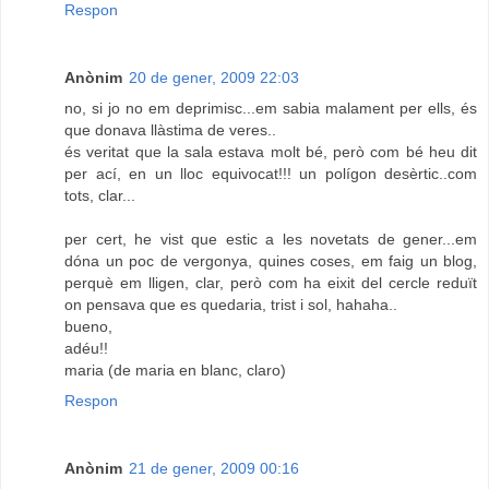
Respon
Anònim
20 de gener, 2009 22:03
no, si jo no em deprimisc...em sabia malament per ells, és
que donava llàstima de veres..
és veritat que la sala estava molt bé, però com bé heu dit
per ací, en un lloc equivocat!!! un polígon desèrtic..com
tots, clar...
per cert, he vist que estic a les novetats de gener...em
dóna un poc de vergonya, quines coses, em faig un blog,
perquè em lligen, clar, però com ha eixit del cercle reduït
on pensava que es quedaria, trist i sol, hahaha..
bueno,
adéu!!
maria (de maria en blanc, claro)
Respon
Anònim
21 de gener, 2009 00:16