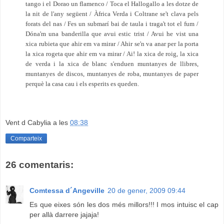
tango i el Dorao un flamenco / Toca el Hallogallo a les dotze de
la nit de l'any següent / Àfrica Verda i Coltrane se't clava pels
forats del nas / Fes un submarí bai de taula i traga't tot el fum /
Dóna'm una banderilla que avui estic trist / Avui he vist una
xica rubieta que ahir em va mirar / Ahir se'n va anar per la porta
la xica rogeta que ahir em va mirar / Ai! la xica de roig, la xica
de verda i la xica de blanc s'enduen muntanyes de llibres,
muntanyes de discos, muntanyes de roba, muntanyes de paper
perquè la casa cau i els esperits es queden.
Vent d Cabylia
a les
08:38
Comparteix
26 comentaris:
Comtessa d´Angeville
20 de gener, 2009 09:44
Es que eixes són les dos més millors!!! I mos intuisc el cap
per allà darrere jajaja!