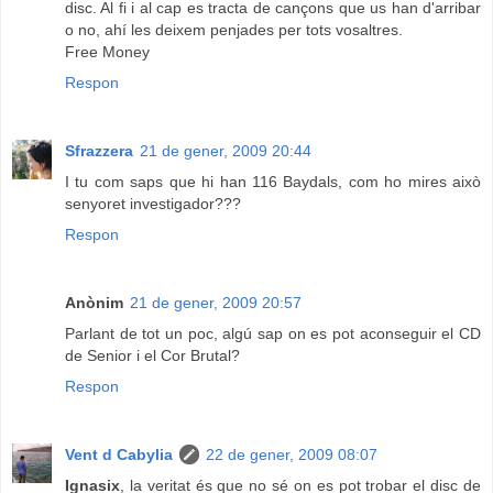
disc. Al fi i al cap es tracta de cançons que us han d'arribar
o no, ahí les deixem penjades per tots vosaltres.
Free Money
Respon
Sfrazzera
21 de gener, 2009 20:44
I tu com saps que hi han 116 Baydals, com ho mires això
senyoret investigador???
Respon
Anònim
21 de gener, 2009 20:57
Parlant de tot un poc, algú sap on es pot aconseguir el CD
de Senior i el Cor Brutal?
Respon
Vent d Cabylia
22 de gener, 2009 08:07
Ignasix
, la veritat és que no sé on es pot trobar el disc de