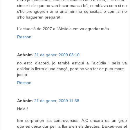
sincer i dir que no van tocar massa bé; semblava com si no
s'ho prengueren amb una mínima seriositat, o com si no
s'ho hagueren preparat.
L'actuació de 2007 a l'Alcúdia em va agradar més.
Respon
Anònim
21 de gener, 2009 08:10
no estic d'acord. jo també estiguí a l'alcúdia i se'ls va
oblidar la lletra d'una cançó, però ho van fer de puta mare.
josep.
Respon
Anònim
21 de gener, 2009 11:38
Hola !
Em sorprenen les controversies. A.C encara es un grup
que es deixa dur per la lluna en els directes. Baixeu-vos el