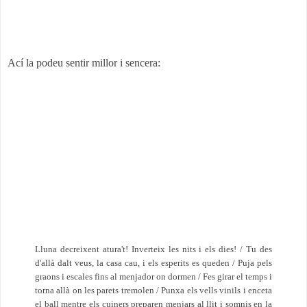
Ací la podeu sentir millor i sencera:
Lluna decreixent atura't! Inverteix les nits i els dies! / Tu des
d'allà dalt veus, la casa cau, i els esperits es queden / Puja pels
graons i escales fins al menjador on dormen / Fes girar el temps i
torna allà on les parets tremolen / Punxa els vells vinils i enceta
el ball mentre els cuiners preparen menjars al llit i somnis en la