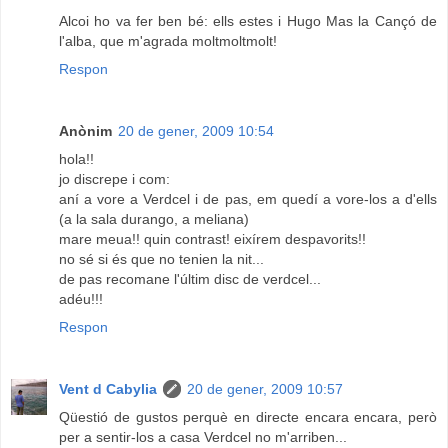
Alcoi ho va fer ben bé: ells estes i Hugo Mas la Cançó de
l'alba, que m'agrada moltmoltmolt!
Respon
Anònim
20 de gener, 2009 10:54
hola!!
jo discrepe i com:
aní a vore a Verdcel i de pas, em quedí a vore-los a d'ells
(a la sala durango, a meliana)
mare meua!! quin contrast! eixírem despavorits!!
no sé si és que no tenien la nit...
de pas recomane l'últim disc de verdcel...
adéu!!!
Respon
Vent d Cabylia
20 de gener, 2009 10:57
Qüestió de gustos perquè en directe encara encara, però
per a sentir-los a casa Verdcel no m'arriben...