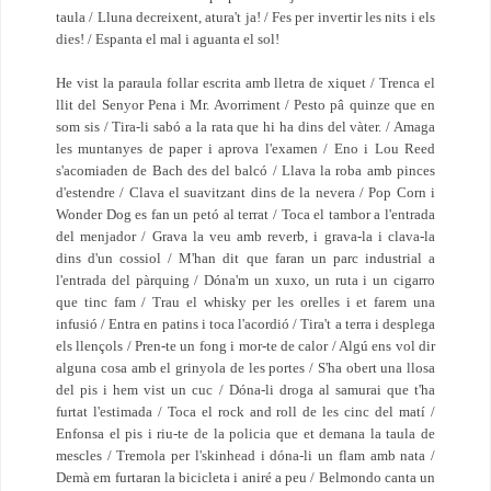
taula / Lluna decreixent, atura't ja! / Fes per invertir les nits i els
dies! / Espanta el mal i aguanta el sol!
He vist la paraula follar escrita amb lletra de xiquet / Trenca el
llit del Senyor Pena i Mr. Avorriment / Pesto pâ quinze que en
som sis / Tira-li sabó a la rata que hi ha dins del vàter. / Amaga
les muntanyes de paper i aprova l'examen / Eno i Lou Reed
s'acomiaden de Bach des del balcó / Llava la roba amb pinces
d'estendre / Clava el suavitzant dins de la nevera / Pop Corn i
Wonder Dog es fan un petó al terrat / Toca el tambor a l'entrada
del menjador / Grava la veu amb reverb, i grava-la i clava-la
dins d'un cossiol / M'han dit que faran un parc industrial a
l'entrada del pàrquing / Dóna'm un xuxo, un ruta i un cigarro
que tinc fam / Trau el whisky per les orelles i et farem una
infusió / Entra en patins i toca l'acordió / Tira't a terra i desplega
els llençols / Pren-te un fong i mor-te de calor / Algú ens vol dir
alguna cosa amb el grinyola de les portes / S'ha obert una llosa
del pis i hem vist un cuc / Dóna-li droga al samurai que t'ha
furtat l'estimada / Toca el rock and roll de les cinc del matí /
Enfonsa el pis i riu-te de la policia que et demana la taula de
mescles / Tremola per l'skinhead i dóna-li un flam amb nata /
Demà em furtaran la bicicleta i aniré a peu / Belmondo canta un