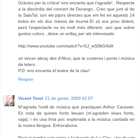
Gràcies per la crítica! ens encanta que t'agrade!...Respecte
a la discòrdia del concert de Durango...Crec que junt al de
la SalaTal, son els pijors directes que em fet en aquests 14
bolos en els dos mesos de tourné.El só era prou dolent,
però l'espectacle no és molt més diferent...així que sobre
gustos colors...deixe un enllaç per als interessats:
http://www.youtube.com/watch?v=5J_wS0bG4dA
un sincer abraç des d'Alcoi, que te costeres i ponts i música
de telers...
P.D: ens encanta el teatre de la clau!
Respon
Vicent Terol
21 de gener, 2009 02:07
M'agrada l'estil de música que practiquen Arthur Caravan.
Es nota de quines fonts beuen (m'agraden eixes fonts,
vaja), i és una línia poc explorada a la música cantada en
la nostra llengua. Enhorabona.
Però jo també vaig estar a l'actuació de La Clau, i he de ser