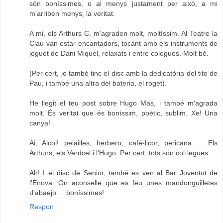
són boníssimes, o al menys justament per això, a mi
m'arriben menys, la veritat.
A mi, els Arthurs C. m'agraden molt, moltíssim. Al Teatre la
Clau van estar encantadors, tocant amb els instruments de
joguet de Dani Miquel, relaxats i entre colegues. Molt bé.
(Per cert, jo també tinc el disc amb la dedicatòria del tito de
Pau, i també una altra del bateria, el roget).
He llegit el teu post sobre Hugo Mas, i també m'agrada
molt. És veritat que és boníssim, poètic, sublim. Xe! Una
canya!
Ai, Alcoi! pelailles, herbero, café-licor, pericana ... Els
Arthurs, els Verdcel i l'Hugo. Per cert, tots són col·legues.
Ah! I el disc de Senior, també es ven al Bar Joventut de
l'Ènova. On aconselle que es feu unes mandonguilletes
d'abaejo ... boníssimes!
Respon