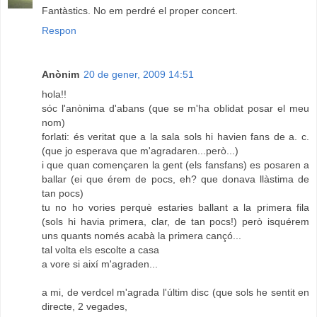
Fantàstics. No em perdré el proper concert.
Respon
Anònim
20 de gener, 2009 14:51
hola!!
sóc l'anònima d'abans (que se m'ha oblidat posar el meu
nom)
forlati: és veritat que a la sala sols hi havien fans de a. c.
(que jo esperava que m'agradaren...però...)
i que quan començaren la gent (els fansfans) es posaren a
ballar (ei que érem de pocs, eh? que donava llàstima de
tan pocs)
tu no ho vories perquè estaries ballant a la primera fila
(sols hi havia primera, clar, de tan pocs!) però isquérem
uns quants només acabà la primera cançó...
tal volta els escolte a casa
a vore si així m'agraden...
a mi, de verdcel m'agrada l'últim disc (que sols he sentit en
directe, 2 vegades,