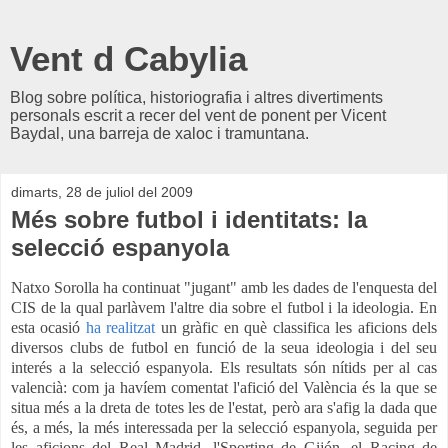
Vent d Cabylia
Blog sobre política, historiografia i altres divertiments
personals escrit a recer del vent de ponent per Vicent
Baydal, una barreja de xaloc i tramuntana.
dimarts, 28 de juliol del 2009
Més sobre futbol i identitats: la
selecció espanyola
Natxo Sorolla ha continuat "jugant" amb les dades de l'enquesta del
CIS de la qual parlàvem l'altre dia sobre el futbol i la ideologia. En
esta ocasió
ha realitzat
un gràfic en què classifica les aficions dels
diversos clubs de futbol en funció de la seua ideologia i del seu
interés a la selecció espanyola. Els resultats són nítids per al cas
valencià:
com ja havíem comentat
l'afició del València és la que se
situa més a la dreta de totes les de l'estat, però ara s'afig la dada que
és, a més, la més interessada per la selecció espanyola, seguida per
les aficions del Real Madrid, l'Sporting de Gijón, el Racing de