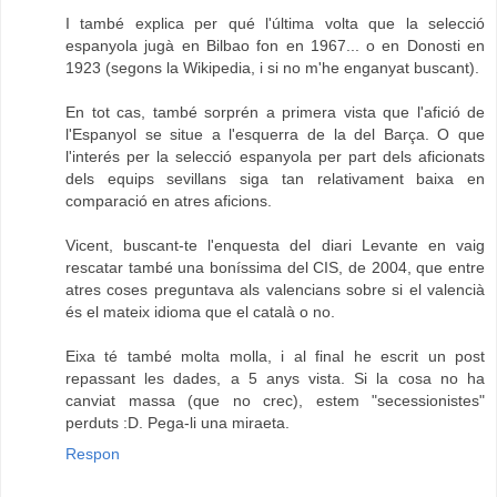
I també explica per qué l'última volta que la selecció
espanyola jugà en Bilbao fon en 1967... o en Donosti en
1923 (segons la Wikipedia, i si no m'he enganyat buscant).
En tot cas, també sorprén a primera vista que l'afició de
l'Espanyol se situe a l'esquerra de la del Barça. O que
l'interés per la selecció espanyola per part dels aficionats
dels equips sevillans siga tan relativament baixa en
comparació en atres aficions.
Vicent, buscant-te l'enquesta del diari Levante en vaig
rescatar també una boníssima del CIS, de 2004, que entre
atres coses preguntava als valencians sobre si el valencià
és el mateix idioma que el català o no.
Eixa té també molta molla, i al final he escrit un post
repassant les dades, a 5 anys vista. Si la cosa no ha
canviat massa (que no crec), estem "secessionistes"
perduts :D. Pega-li una miraeta.
Respon