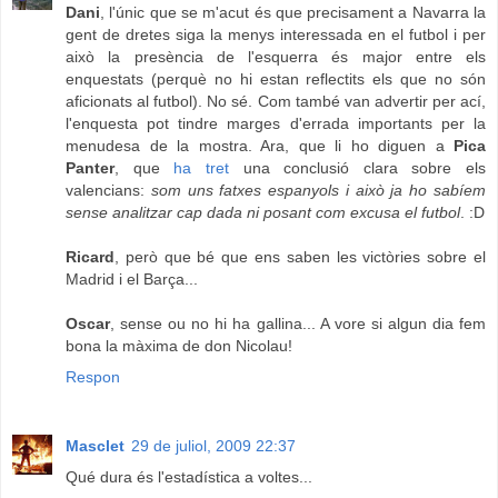
Dani
, l'únic que se m'acut és que precisament a Navarra la
gent de dretes siga la menys interessada en el futbol i per
això la presència de l'esquerra és major entre els
enquestats (perquè no hi estan reflectits els que no són
aficionats al futbol). No sé. Com també van advertir per ací,
l'enquesta pot tindre marges d'errada importants per la
menudesa de la mostra. Ara, que li ho diguen a
Pica
Panter
, que
ha tret
una conclusió clara sobre els
valencians:
som uns fatxes espanyols i això ja ho sabíem
sense analitzar cap dada ni posant com excusa el futbol
. :D
Ricard
, però que bé que ens saben les victòries sobre el
Madrid i el Barça...
Oscar
, sense ou no hi ha gallina... A vore si algun dia fem
bona la màxima de don Nicolau!
Respon
Masclet
29 de juliol, 2009 22:37
Qué dura és l'estadística a voltes...