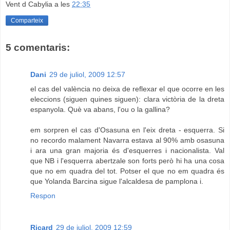
Vent d Cabylia
a les
22:35
Comparteix
5 comentaris:
Dani
29 de juliol, 2009 12:57
el cas del valència no deixa de reflexar el que ocorre en les
eleccions (siguen quines siguen): clara victòria de la dreta
espanyola. Què va abans, l'ou o la gallina?
em sorpren el cas d'Osasuna en l'eix dreta - esquerra. Si
no recordo malament Navarra estava al 90% amb osasuna
i ara una gran majoria és d'esquerres i nacionalista. Val
que NB i l'esquerra abertzale son forts però hi ha una cosa
que no em quadra del tot. Potser el que no em quadra és
que Yolanda Barcina sigue l'alcaldesa de pamplona i.
Respon
Ricard
29 de juliol, 2009 12:59