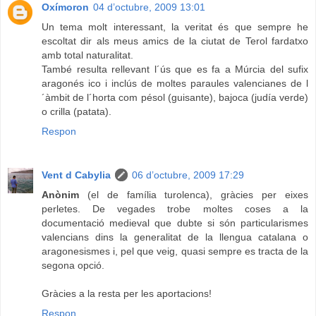
Oxímoron
04 d’octubre, 2009 13:01
Un tema molt interessant, la veritat és que sempre he
escoltat dir als meus amics de la ciutat de Terol fardatxo
amb total naturalitat.
També resulta rellevant l´ús que es fa a Múrcia del sufix
aragonés ico i inclús de moltes paraules valencianes de l
´àmbit de l´horta com pésol (guisante), bajoca (judía verde)
o crilla (patata).
Respon
Vent d Cabylia
06 d’octubre, 2009 17:29
Anònim
(el de família turolenca), gràcies per eixes
perletes. De vegades trobe moltes coses a la
documentació medieval que dubte si són particularismes
valencians dins la generalitat de la llengua catalana o
aragonesismes i, pel que veig, quasi sempre es tracta de la
segona opció.
Gràcies a la resta per les aportacions!
Respon