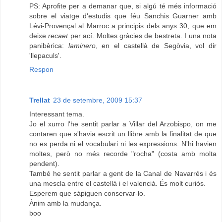
PS: Aprofite per a demanar que, si algú té més informació
sobre el viatge d'estudis que féu Sanchis Guarner amb
Lévi-Provençal al Marroc a principis dels anys 30, que em
deixe
recaet
per ací. Moltes gràcies de bestreta. I una nota
panibèrica:
laminero
, en el castellà de Segòvia, vol dir
'llepaculs'.
Respon
Trellat
23 de setembre, 2009 15:37
Interessant tema.
Jo el xurro l'he sentit parlar a Villar del Arzobispo, on me
contaren que s'havia escrit un llibre amb la finalitat de que
no es perda ni el vocabulari ni les expressions. N'hi havien
moltes, però no més recorde "rocha" (costa amb molta
pendent).
També he sentit parlar a gent de la Canal de Navarrés i és
una mescla entre el castellà i el valencià. És molt curiós.
Esperem que sàpiguen conservar-lo.
Ànim amb la mudança.
boo