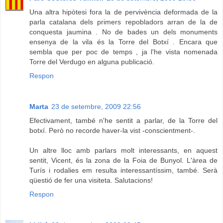
Una altra hipòtesi fora la de pervivència deformada de la
parla catalana dels primers repobladors arran de la de
conquesta jaumina . No de bades un dels monuments
ensenya de la vila és la Torre del Botxí . Encara que
sembla que per poc de temps , ja l'he vista nomenada
Torre del Verdugo en alguna publicació.
Respon
Marta
23 de setembre, 2009 22:56
Efectivament, també n'he sentit a parlar, de la Torre del
botxí. Però no recorde haver-la vist -conscientment-.
Un altre lloc amb parlars molt interessants, en aquest
sentit, Vicent, és la zona de la Foia de Bunyol. L'àrea de
Turís i rodalies em resulta interessantíssim, també. Serà
qüestió de fer una visiteta. Salutacions!
Respon