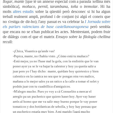
llogar
,
mante
[que té un annexe especial com a paraula xellina més
simbòlica],
moñaco
,
pernil
,
tarambana
,
toña
o
tremolar
. Hi ha
molts
altres estudis
sobre la qüestió però desconec si hi ha algun
treball realment ampli, profund i de conjunt (si algú el coneix que
no s'estiga de dir-ho); l'any passat es va celebrar la
I Jornada sobre
els parlars valencians de base castellanoaragonesa
però sembla
que encara no se n'han publicat les actes. Mentrestant, podem fruir
de diàlegs com el que el mateix
Ensayo sobre la filología chellina
recull:
-¡Chica, Visantica qu'ande vas!
-Pepica, mante, no t'había visto. ¿Cómo está tu muñaco?
-Está mejor, ya no l'hase mal la gola, con la endisión que le van
poner ayer ya
se le va bajar la calentor y hoy ya quería salir a
juar pero yo l´hay dicho:
mante, quédate hoy quietesico y bien
calentico en la camica no sea que te
pongas otra ves malico,
mañana a lo mejor sales ya un ratico a la calle a tomar
el solet y
podrás juar con tu cuadrillica d'amiguicos.
-M'alegro mucho. Pues yo voy a cá Consuelito a mercar el
arreglo pa un
pucherico que quiero haser hoy. Ayer vay haser
arrós al horno que me va salir
muy bueno porque le vay poner
tomaticos y dos botifarricas de sebolla, y hoy
hay pensau que
un pucherico estaría muy bien. A mi marido l'agrá mucho