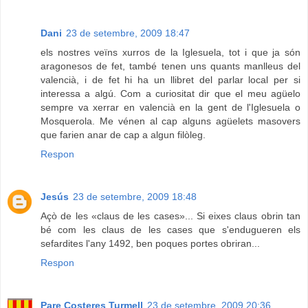
Dani
23 de setembre, 2009 18:47
els nostres veïns xurros de la Iglesuela, tot i que ja són
aragonesos de fet, també tenen uns quants manlleus del
valencià, i de fet hi ha un llibret del parlar local per si
interessa a algú. Com a curiositat dir que el meu agüelo
sempre va xerrar en valencià en la gent de l'Iglesuela o
Mosquerola. Me vénen al cap alguns agüelets masovers
que farien anar de cap a algun filòleg.
Respon
Jesús
23 de setembre, 2009 18:48
Açò de les «claus de les cases»... Si eixes claus obrin tan
bé com les claus de les cases que s'endugueren els
sefardites l'any 1492, ben poques portes obriran...
Respon
Pare Costeres Turmell
23 de setembre, 2009 20:36