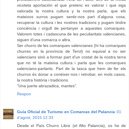
xicoteta aportación el que pretenc es valorar i que siga
valorada la nostra cultura y la nostra parla; que els
mateixos xurros pugam sentir-nos part d'alguna cosa;
recuperar la cultura i les nostres tradicions y pugam tindre
conciència i orgull de pertanyer a aquestes comarques.
Valorem totes i cadascuna de les peculiaritats valencianes,
siguen d'una comarca o altra.
Ser churro de les comarques valencianes (hi ha comarques
churres en la província de Terol) no equival a no ser
valencians sinò a formar part d'un costat de la nostra terra
que no té la mateixa cultura i parla que les comarques
valenciano-parlants. Part de la tasca que hem de fer els
churros és donar a conèixer-nos i retrobar, en mols casos,
la nostra història i tradicions.
"Una juerte abrazadica, mantes".
Respon
Guía Oficial de Turismo en Comarcas del Palancia
01
d’agost, 2015 12:33
Desde el País Churro Libre (el Alto Palancia), os he de