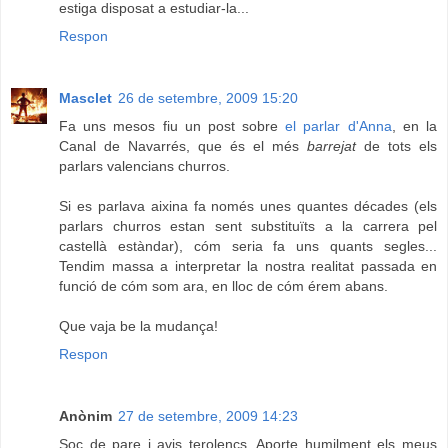
estiga disposat a estudiar-la...
Respon
Masclet
26 de setembre, 2009 15:20
Fa uns mesos fiu un post sobre
el parlar d'Anna
, en la
Canal de Navarrés, que és el més
barrejat
de tots els
parlars valencians churros.
Si es parlava aixina fa només unes quantes décades (els
parlars churros estan sent substituïts a la carrera pel
castellà estàndar), cóm seria fa uns quants segles...
Tendim massa a interpretar la nostra realitat passada en
funció de cóm som ara, en lloc de cóm érem abans.
Que vaja be la mudança!
Respon
Anònim
27 de setembre, 2009 14:23
Soc de pare i avis terolencs. Aporte humilment els meus