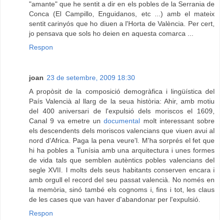
"amante" que he sentit a dir en els pobles de la Serrania de
Conca (El Campillo, Enguidanos, etc ...) amb el mateix
sentit carinyós que ho diuen a l'Horta de València. Per cert,
jo pensava que sols ho deien en aquesta comarca ...
Respon
joan
23 de setembre, 2009 18:30
A propòsit de la composició demogràfica i lingüística del
País Valencià al llarg de la seua història: Ahir, amb motiu
del 400 aniversari de l'expulsió dels moriscos el 1609,
Canal 9 va emetre un
documental
molt interessant sobre
els descendents dels moriscos valencians que viuen avui al
nord d'Africa. Paga la pena veure'l. M'ha sorprés el fet que
hi ha pobles a Tunísia amb una arquitectura i unes formes
de vida tals que semblen autèntics pobles valencians del
segle XVII. I molts dels seus habitants conserven encara i
amb orgull el record del seu passat valencià. No només en
la memòria, sinó també els cognoms i, fins i tot, les claus
de les cases que van haver d'abandonar per l'expulsió.
Respon