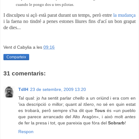
cuando le pongo dos u tres pilotas.
I disculpeu si açò està parat durant un temps, però entre
la mudança
i la faena no tindré a penes estones lliures fins d'ací un bon grapat
de dies...
Vent d Cabylia
a les
09:16
Comparteix
31 comentaris:
TdlH
23 de setembre, 2009 13:20
Tal qual: jo
ha
sentit parlar
chello
a un oriünd i era com en
'ixa descripció o millor; quant al
tôero
, no sé en quin estat
es trobarà, perô sempre s'ha dit que
Tous
és «un pueblo
que parece arrancado del Alto Aragón», i això molt
antes
de fer la presa i tot, que pareixia que fóra del
Sobrarb
!
Respon