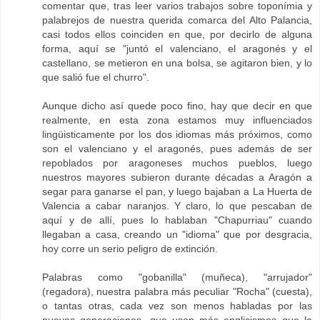
comentar que, tras leer varios trabajos sobre toponímia y
palabrejos de nuestra querida comarca del Alto Palancia,
casi todos ellos coinciden en que, por decirlo de alguna
forma, aquí se "juntó el valenciano, el aragonés y el
castellano, se metieron en una bolsa, se agitaron bien, y lo
que salió fue el churro".
Aunque dicho así quede poco fino, hay que decir en que
realmente, en esta zona estamos muy influenciados
lingüisticamente por los dos idiomas más próximos, como
son el valenciano y el aragonés, pues además de ser
repoblados por aragoneses muchos pueblos, luego
nuestros mayores subieron durante décadas a Aragón a
segar para ganarse el pan, y luego bajaban a La Huerta de
Valencia a cabar naranjos. Y claro, lo que pescaban de
aquí y de allí, pues lo hablaban "Chapurriau" cuando
llegaban a casa, creando un "idioma" que por desgracia,
hoy corre un serio peligro de extinción.
Palabras como "gobanilla" (muñeca), "arrujador"
(regadora), nuestra palabra más peculiar "Rocha" (cuesta),
o tantas otras, cada vez son menos habladas por las
nuevas generaciones, que usan más anglicismos que la