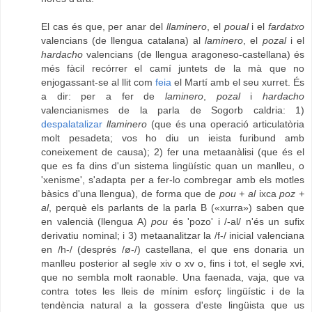
El cas és que, per anar del
llaminero
, el
poual
i el
fardatxo
valencians (de llengua catalana) al
laminero
, el
pozal
i el
hardacho
valencians (de llengua aragoneso-castellana) és
més fàcil recórrer el camí juntets de la mà que no
enjogassant-se al llit com
feia
el Martí amb el seu xurret. És
a dir: per a fer de
laminero
,
pozal
i
hardacho
valencianismes de la parla de Sogorb caldria: 1)
despalatalizar
llaminero
(que és una operació articulatòria
molt pesadeta; vos ho diu un ieista furibund amb
coneixement de causa); 2) fer una metaanàlisi (que és el
que es fa dins d'un sistema lingüístic quan un manlleu, o
'xenisme', s'adapta per a fer-lo combregar amb els motles
bàsics d'una llengua), de forma que de
pou + al
ixca
poz +
al
, perquè els parlants de la parla B («xurra») saben que
en valencià (llengua A)
pou
és 'pozo' i /-al/ n'és un sufix
derivatiu nominal; i 3) metaanalitzar la /f-/ inicial valenciana
en /h-/ (després /ø-/) castellana, el que ens donaria un
manlleu posterior al segle xiv o xv o, fins i tot, el segle xvi,
que no sembla molt raonable. Una faenada, vaja, que va
contra totes les lleis de mínim esforç lingüístic i de la
tendència natural a la gossera d'este lingüista que us