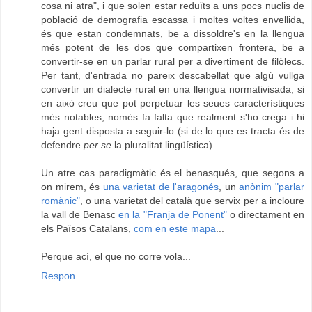
cosa ni atra", i que solen estar reduïts a uns pocs nuclis de
població de demografia escassa i moltes voltes envellida,
és que estan condemnats, be a dissoldre's en la llengua
més potent de les dos que compartixen frontera, be a
convertir-se en un parlar rural per a divertiment de filòlecs.
Per tant, d'entrada no pareix descabellat que algú vullga
convertir un dialecte rural en una llengua normativisada, si
en això creu que pot perpetuar les seues característiques
més notables; només fa falta que realment s'ho crega i hi
haja gent disposta a seguir-lo (si de lo que es tracta és de
defendre
per se
la pluralitat lingüística)
Un atre cas paradigmàtic és el benasqués, que segons a
on mirem, és
una varietat de l'aragonés
, un
anònim "parlar
romànic"
, o una varietat del català que servix per a incloure
la vall de Benasc
en la "Franja de Ponent"
o directament en
els Països Catalans,
com en este mapa
...
Perque ací, el que no corre vola...
Respon