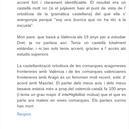
accent fort i clarament identificable. El resultat era un
castellà molt roí (si el jutjàvem baix el punt de vista de l’
ortodòxia de la gramàtica castellana) del que ella s’
avergonyia perquè "soy una burrica que no ha ido a la
escuela".
Mon pare, que baixà a València als 19 anys per a estudiar
Dret, ja no parlava així. Tenia un castellà totalment
estàndar, i ni tan sols tenia accent, gràcies a l’ accés als
estudis superiors.
La castellanització ortodoxa de les comarques aragoneses
frontereres amb València i de les comarques valencianes
frontereres amb Aragó és un fenomen molt recent, estic d’
acord amb Masclet. El parlar dels meus avis i dels meus
besavis estava més a prop del valencià-català fa 100 anys
(i tenia un grau major d’ intel•ligibilitat mútua) que el que es
parla ara mateix en eixes comarques. Els parlars xurros
han mort.
Respon