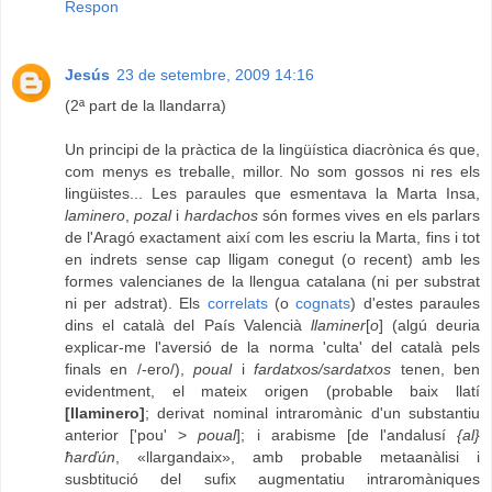
Respon
Jesús
23 de setembre, 2009 14:16
(2ª part de la llandarra)
Un principi de la pràctica de la lingüística diacrònica és que,
com menys es treballe, millor. No som gossos ni res els
lingüistes... Les paraules que esmentava la Marta Insa,
laminero
,
pozal
i
hardachos
són formes vives en els parlars
de l'Aragó exactament així com les escriu la Marta, fins i tot
en indrets sense cap lligam conegut (o recent) amb les
formes valencianes de la llengua catalana (ni per substrat
ni per adstrat). Els
correlats
(o
cognats
) d'estes paraules
dins el català del País Valencià
llaminer
[
o
] (algú deuria
explicar-me l'aversió de la norma 'culta' del català pels
finals en /-ero/),
poual
i
fardatxos/sardatxos
tenen, ben
evidentment, el mateix origen (probable baix llatí
[llaminero]
; derivat nominal intraromànic d'un substantiu
anterior ['pou' >
poual
]; i arabisme [de l'andalusí
{al}
ħarďún
, «llargandaix», amb probable metaanàlisi i
susbtitució del sufix augmentatiu intraromàniques