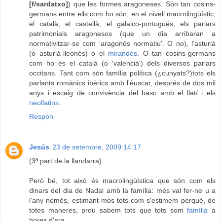
[f/sardatxo]
) que les formes aragoneses. Són tan cosins-
germans entre ells com ho són, en el nivell macrolingüístic,
el català, el castellà, el galaico-portugués, els parlars
patrimonials aragonesos (que un dia arribaran a
normativitzar-se com 'aragonés normatiu'. O no), l'asturià
(o asturià-lleonés) o el
mirandés
. O tan cosins-germans
com ho és el català (o 'valencià') dels diversos parlars
occitans. Tant com són família política (¿cunyats?)tots els
parlants romànics ibèrics amb l'èuscar, després de dos mil
anys i escaig de convivència del basc amb el llatí i els
neollatins
.
Respon
Jesús
23 de setembre, 2009 14:17
(3ª part de la llandarra)
Però bé, tot això és macrolingüística que són com els
dinars del dia de Nadal amb la família: més val fer-ne u a
l'any només, estimant-mos tots com s'estimem perquè, de
totes maneres, prou sabem tots que tots som
família
a
hores d'ara.