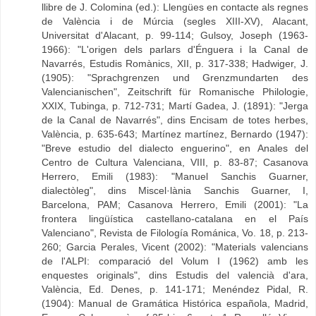
llibre de J. Colomina (ed.): Llengües en contacte als regnes
de València i de Múrcia (segles XIII-XV), Alacant,
Universitat d'Alacant, p. 99-114; Gulsoy, Joseph (1963-
1966): "L'origen dels parlars d'Énguera i la Canal de
Navarrés, Estudis Romànics, XII, p. 317-338; Hadwiger, J.
(1905): "Sprachgrenzen und Grenzmundarten des
Valencianischen", Zeitschrift für Romanische Philologie,
XXIX, Tubinga, p. 712-731; Martí Gadea, J. (1891): "Jerga
de la Canal de Navarrés", dins Encisam de totes herbes,
València, p. 635-643; Martínez martínez, Bernardo (1947):
"Breve estudio del dialecto enguerino", en Anales del
Centro de Cultura Valenciana, VIII, p. 83-87; Casanova
Herrero, Emili (1983): "Manuel Sanchis Guarner,
dialectòleg", dins Miscel·lània Sanchis Guarner, I,
Barcelona, PAM; Casanova Herrero, Emili (2001): "La
frontera lingüística castellano-catalana en el País
Valenciano", Revista de Filología Románica, Vo. 18, p. 213-
260; Garcia Perales, Vicent (2002): "Materials valencians
de l'ALPI: comparació del Volum I (1962) amb les
enquestes originals", dins Estudis del valencià d'ara,
València, Ed. Denes, p. 141-171; Menéndez Pidal, R.
(1904): Manual de Gramática Histórica española, Madrid,