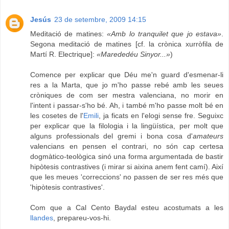
Jesús
23 de setembre, 2009 14:15
Meditació de matines:
«Amb lo tranquilet que jo estava»
.
Segona meditació de matines [cf. la crònica xurròfila de
Martí R. Electrique]:
«Marededéu Sinyor...»
)
Comence per explicar que Déu me'n guard d'esmenar-li
res a la Marta, que jo m'ho passe rebé amb les seues
cròniques de com ser mestra valenciana, no morir en
l'intent i passar-s'ho bé. Ah, i també m'ho passe molt bé en
les cosetes de l'
Emili
, ja ficats en l'elogi sense fre. Seguixc
per explicar que la filologia i la lingüística, per molt que
alguns professionals del gremi i bona cosa d'
amateurs
valencians en pensen el contrari, no són cap certesa
dogmàtico-teològica sinó una forma argumentada de bastir
hipòtesis contrastives (i mirar si aixina anem fent camí). Així
que les meues 'correccions' no passen de ser res més que
'hipòtesis contrastives'.
Com que a Cal Cento Baydal esteu acostumats a les
llandes
, prepareu-vos-hi.