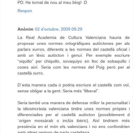
PD: He tornat de nou al meu blog! :D
Respon
Anònim
02 d’octubre, 2009 09:29
La Real Academia de Cultura Valenciana hauria de
proposar unes normes ortogràfiques autòctones per als
parlars xurros, diferents a les normes del castellà oficial i
amb un lèxic autòcton i genuí. Per exemple escriure
“xiquillo” per chiquillo, sovaquiyo en lloc de sobaquillo i
coses així. Seria com les normes del Puig però per al
castellà xurro.
D´esta manera cada ú podria escriure el castellà com vol,
sense obligar a la gent. Seria més “lliberal”.
Seria també una manera de defensar millor la personalitat i
la idiosincràsia valenciana tindre unes normes pròpies i
diferenciades per al castellà autòcton (possiblement d
´origen mossàrab o inclús ibèric). Així tindriem més
presència en el món els valencians i no ens confondrien
amb altres regions de parla castellana.