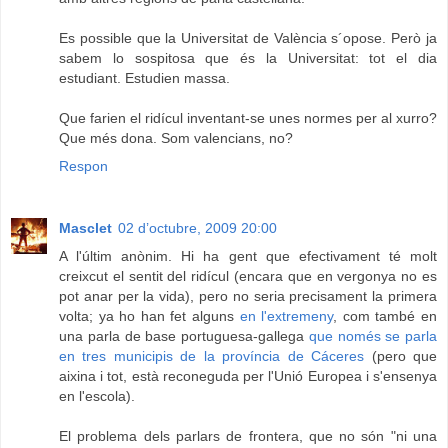
Es possible que la Universitat de València s´opose. Però ja
sabem lo sospitosa que és la Universitat: tot el dia
estudiant. Estudien massa.
Que farien el ridícul inventant-se unes normes per al xurro?
Que més dona. Som valencians, no?
Respon
Masclet
02 d’octubre, 2009 20:00
A l'últim anònim. Hi ha gent que efectivament té molt
creixcut el sentit del ridícul (encara que en vergonya no es
pot anar per la vida), pero no seria precisament la primera
volta; ya ho han fet alguns
en l'extremeny
, com també en
una parla de base portuguesa-gallega
que només se parla
en tres municipis de la província de Cáceres
(pero que
aixina i tot, està reconeguda per l'Unió Europea i s'ensenya
en l'escola).
El problema dels parlars de frontera, que no són "ni una