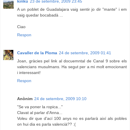
kirikú
23 de setembre, 2009 23:45
A un poblet de Guadalajara vaig sentir jo dir "mante" i em
vaig quedar bocabadà ...
Ciao
Respon
Cavaller de la Ploma
24 de setembre, 2009 01:41
Joan, gràcies pel link al docuemntal de Canal 9 sobre els
valencians musulmans. Ha segut per a mi molt emocionant
i interessant!
Respon
Anònim
24 de setembre, 2009 10:10
"Se va poner la ropica..."
Clavat al parlar d'Anna...
Voleu dir que d'ací 100 anys no es parlarà així als pobles
on hui dia es parla valencià?? :(