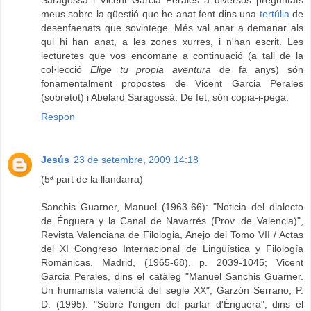
Saragossà i Vicent Garcia Perales a diversos preguntats
meus sobre la qüestió que he anat fent dins una
tertúlia
de
desenfaenats que sovintege. Més val anar a demanar als
qui hi han anat, a les zones xurres, i n'han escrit. Les
lecturetes que vos encomane a continuació (a tall de la
col·lecció
Elige tu propia aventura
de fa anys) són
fonamentalment propostes de Vicent Garcia Perales
(sobretot) i Abelard Saragossà. De fet, són copia-i-pega:
Respon
Jesús
23 de setembre, 2009 14:18
(5ª part de la llandarra)
Sanchis Guarner, Manuel (1963-66): "Noticia del dialecto
de Énguera y la Canal de Navarrés (Prov. de Valencia)",
Revista Valenciana de Filologia, Anejo del Tomo VII / Actas
del XI Congreso Internacional de Lingüística y Filología
Románicas, Madrid, (1965-68), p. 2039-1045; Vicent
Garcia Perales, dins el catàleg "Manuel Sanchis Guarner.
Un humanista valencià del segle XX"; Garzón Serrano, P.
D. (1995): "Sobre l'origen del parlar d'Énguera", dins el