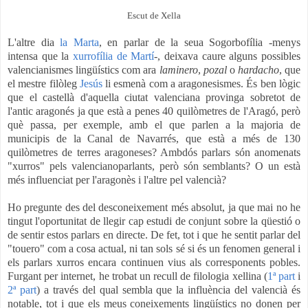
Escut de Xella
L'altre dia
la Marta
, en parlar de la seua Sogorbofília -menys
intensa que la
xurrofília de Martí
-, deixava caure alguns possibles
valencianismes lingüístics com ara
laminero
,
pozal
o
hardacho
, que
el mestre filòleg
Jesús
li esmenà com a aragonesismes. És ben lògic
que el castellà d'aquella ciutat valenciana provinga sobretot de
l'antic aragonés ja que està a penes 40 quilòmetres de l'Aragó, però
què passa, per exemple, amb el que parlen a la majoria de
municipis de la Canal de Navarrés, que està a més de 130
quilòmetres de terres aragoneses? Ambdós parlars són anomenats
"xurros" pels valencianoparlants, però són semblants? O un està
més influenciat per l'aragonès i l'altre pel valencià?
Ho pregunte des del desconeixement més absolut, ja que
mai no he
tingut l'oportunitat de llegir cap estudi de conjunt sobre la qüestió o
de sentir estos parlars en directe. De fet, tot i que he sentit parlar del
"touero" com a cosa actual, ni tan sols sé si és un fenomen general i
els parlars xurros encara continuen vius als corresponents pobles.
Furgant per internet,
he trobat un recull de filologia xellina (
1ª part
i
2ª part
) a través del qual sembla que la influència del valencià és
notable, tot i que els meus coneixements lingüístics no donen per