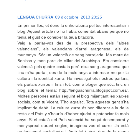
LENGUA CHURRA
09 d’octubre, 2013 20:25
En primer lloc, et done la enhorabona pel teu interesantisim
blog. Aquest article no ho habia comentat abans perquè no
tenia el gust de conèixer la teua bitàcora.
Vaig a parlar-vos des de la prespectiva dels "altres
valencians", els valencians d'arrel aragonesa, els de
muntanya. Sóc un valencià de sang barrejada. Ma mare de
Benissa y mon pare de Villar del Arzobispo. Em considere
valencià pels quatre costats però eixa sang aragonesa que
tinc m'ha portat, des de fa mols anys a interesar-me per la
cultura i la identitat xurra. He investigat els nostres parlars,
els parlars xurros i, fins i tot, com a bloger que sóc, tinc un
blog sobre el tema: http://lenguachurra.blogspot.com.es/.
Moltes persones estàn seguint el blog mijantjant les xarxes
socials, com tu Vicent. T'ho agraisc. Tota aquesta gent s'ha
implicat de debò. La cultura xurra és ben diferent a la de la
resta del País y s'hauría d'haber ajudat a potenciar fa mols
anys. Si el catalá del País valencià ha segut desemparat y
menyspreat durant segles, imagineu-vos el xurro. Ja està
profusament castellanizat. Amb tot i això, des de la meua