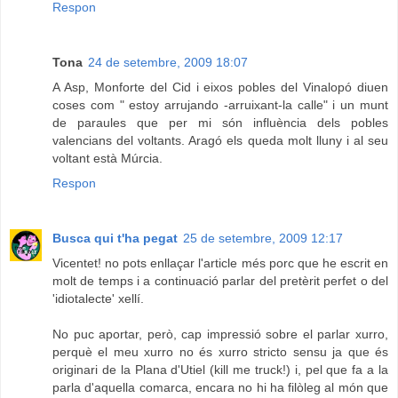
Respon
Tona
24 de setembre, 2009 18:07
A Asp, Monforte del Cid i eixos pobles del Vinalopó diuen
coses com " estoy arrujando -arruixant-la calle" i un munt
de paraules que per mi són influència dels pobles
valencians del voltants. Aragó els queda molt lluny i al seu
voltant està Múrcia.
Respon
Busca qui t'ha pegat
25 de setembre, 2009 12:17
Vicentet! no pots enllaçar l'article més porc que he escrit en
molt de temps i a continuació parlar del pretèrit perfet o del
'idiotalecte' xellí.
No puc aportar, però, cap impressió sobre el parlar xurro,
perquè el meu xurro no és xurro stricto sensu ja que és
originari de la Plana d'Utiel (kill me truck!) i, pel que fa a la
parla d'aquella comarca, encara no hi ha filòleg al món que