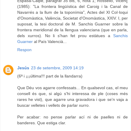
Espasa-Calpe, paràgraf 35 bis, 6, nota 1; Rosselló, Vicenç
(1985): "La frontera lingüística del Caroig i la Canal de
Navarrés a la llum de la toponímia", Actes del XI Col·loqui
d'Onomàstica, València, Societat d'Onomàstica, XXIV. I, per
suposat, la tesi doctoral de M. Sanchis Guarner sobre la
frontera meridional de la llengua valenciana (que en parla,
dels xurros). No li s'han fet prou estàtues a
Sanchis
Guarner
al País Valencià...
Respon
Jesús
23 de setembre, 2009 14:19
(6ª i ¡¡¡última!!! part de la llandarra)
Que Déu vos agarre confessats... En qualsevol cas, el meu
consell és que, si algú s'hi interessa de ple (coses més
rares he vist), que agarre una gravadora i que se'n vaja a
buscar velletes i vellets de parlar xurro.
Per acabar: no pense parlar ací ni de paelles ni de
banderes. Que estiga clar.