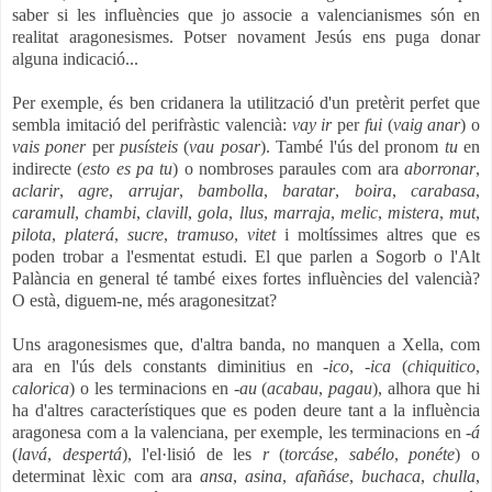
saber si les influències que jo associe a valencianismes són en
realitat aragonesismes. Potser novament Jesús ens puga donar
alguna indicació...
Per exemple, és ben cridanera la utilització d'un pretèrit perfet que
sembla imitació del perifràstic valencià:
vay ir
per
fui
(
vaig anar
) o
vais poner
per
pusísteis
(
vau posar
). També l'ús del pronom
tu
en
indirecte (
esto es pa tu
) o nombroses paraules com ara
aborronar
,
aclarir
,
agre
,
arrujar
,
bambolla
,
baratar
,
boira
,
carabasa
,
caramull
,
chambi
,
clavill
,
gola
,
llus
,
marraja
,
melic
,
mistera
,
mut
,
pilota
,
platerá
,
sucre
,
tramuso
,
vitet
i moltíssimes altres que es
poden trobar a l'esmentat estudi. El que parlen a Sogorb o l'Alt
Palància en general té també eixes fortes influències del valencià?
O està, diguem-ne, més aragonesitzat?
Uns aragonesismes que, d'altra banda, no manquen a Xella, com
ara en l'ús dels constants diminitius en
-ico
,
-ica
(
chiquitico
,
calorica
) o les terminacions en
-au
(
acabau
,
pagau
), alhora que hi
ha d'altres característiques que es poden deure tant a la influència
aragonesa com a la valenciana, per exemple, les terminacions en
-á
(
lavá
,
despertá
), l'el·lisió de les
r
(
torcáse
,
sabélo
,
ponéte
) o
determinat lèxic com ara
ansa
,
asina
,
afañáse
,
buchaca
,
chulla
,