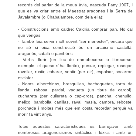
records del parlar de la meua àvia, nascuda l´any 1907, i
que es va criar entre el Maestrat aragonés i la Serra de
Javalambre (o Chabalambre, com deia ella):
- Construccions amb caldre: Caldria comprar pan, No cal
que vengas
- També feia servir molt sovint "ser menester", encara que
no sé si eixa construcció és un arcaisme castellà,
aragonés, català o panibèric
- Verbs: florir (en lloc de enmohecerse o florecerse,
exemple: el queso s´ha florito), punxar, replegar, rosegar,
rovellar, rustir, esbarar, sentir (per oir), espolsar, socarrar,
esclafar
- Noms: alberchinas, bresquillas, bachoquetas, torta de
llanda, rabosa, pardal, vaqueta (un tipus de cargol),
cuchareta (per cullereta o cap-gros), pancha, chenullo,
melico, bambolla, canillas, raval, masia, cambra, reboste,
porchada i moltes més que em costa recordar perquè va
morir fa vint anys.
Totes aquestes característiques es barrejaven amb
nombrosos aragonesismes sintàctics i lèxics i amb un