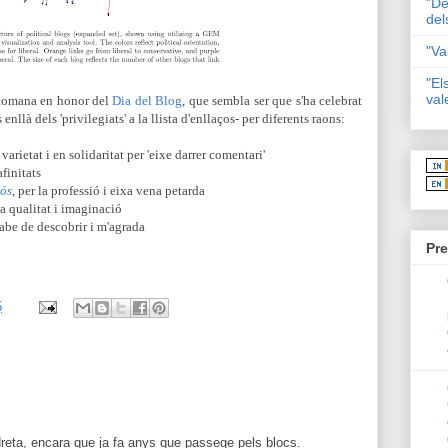
"De
del
"Va
"El
val
ecomana en honor del
Dia del Blog
, que sembla ser que s'ha celebrat
enllà dels 'privilegiats' a la llista d'enllaços- per diferents raons:
varietat i en solidaritat per 'eixe darrer comentari'
afinitats
rós
, per la professió i eixa vena petarda
ua qualitat i imaginació
cabe de descobrir i m'agrada
Pre
5
 dreta, encara que ja fa anys que passege pels blocs.