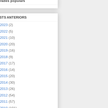
trades populars
STS ANTERIORS
2023
(2)
2022
(5)
2021
(10)
2020
(20)
2019
(16)
2018
(9)
2017
(17)
2016
(14)
2015
(20)
2014
(30)
2013
(26)
2012
(54)
2011
(57)
2010
(101)