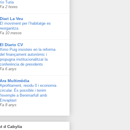
río Turia
Fa 2 hores
Diari La Veu
El moviment per l’habitatge es
reorganitza
Fa 10 mesos
El Diario CV
Ximo Puig insisteix en la reforma
del finançament autonòmic i
propugna institucionalitzar la
conferència de presidents
Fa 6 anys
Ara Multimèdia
Aprofitament, residu 0 i economia
circular. És possible i tenim
l'exemple a Benimarfull amb
Envaplast
Fa 8 anys
t d Cabylia