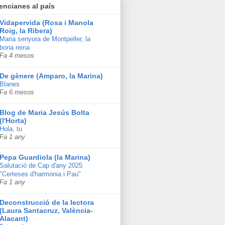
encianes al país
Vidapervida (Rosa i Manola
Roig, la Ribera)
Maria senyora de Montpeller, la
bona reina
Fa 4 mesos
De gènere (Amparo, la Marina)
Blanes
Fa 6 mesos
Blog de Maria Jesús Bolta
(l'Horta)
Hola, tu
Fa 1 any
Pepa Guardiola (la Marina)
Salutació de Cap d'any 2025
"Certeses d'harmonia i Pau"
Fa 1 any
Deconstrucció de la lectora
(Laura Santacruz, València-
Alacant)