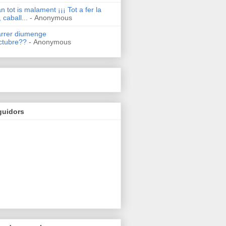
n tot is malament ¡¡¡ Tot a fer la
 caball...
- Anonymous
arrer diumenge
ctubre??
- Anonymous
guidors