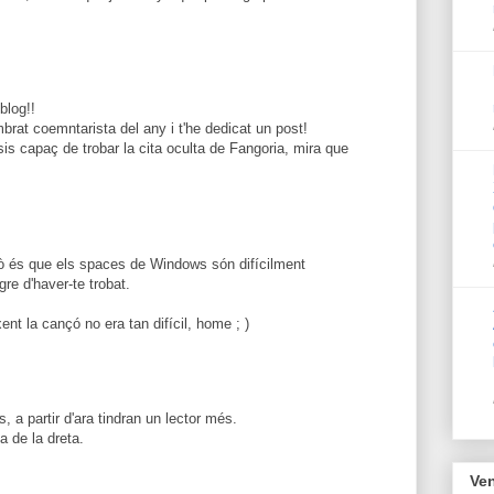
blog!!
brat coemntarista del any i t'he dedicat un post!
sis capaç de trobar la cita oculta de Fangoria, mira que
rò és que els spaces de Windows són difícilment
gre d'haver-te trobat.
ent la cançó no era tan difícil, home ; )
, a partir d'ara tindran un lector més.
ta de la dreta.
Ven