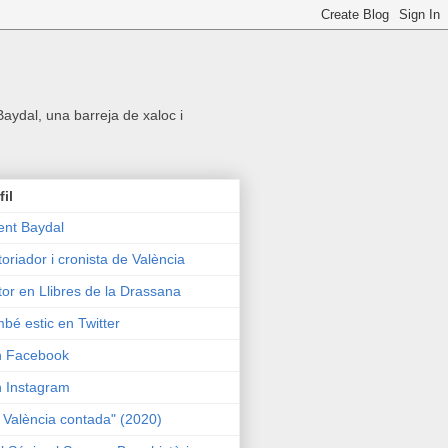
 Baydal, una barreja de xaloc i
fil
ent Baydal
toriador i cronista de València
tor en Llibres de la Drassana
bé estic en Twitter
n Facebook
n Instagram
 València contada" (2020)