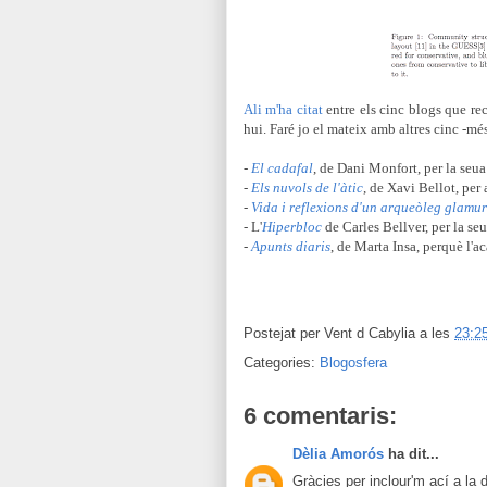
Ali m'ha citat
entre els cinc blogs que r
hui. Faré jo el mateix amb altres cinc -més 
-
El cadafal
, de Dani Monfort, per la seua 
-
Els nuvols de l'àtic
, de Xavi Bellot, per 
-
Vida i reflexions d'un arqueòleg glamu
- L'
Hiperbloc
de Carles Bellver, per la se
-
Apunts diaris
, de Marta Insa, perquè l'a
Postejat per
Vent d Cabylia
a les
23:2
Categories:
Blogosfera
6 comentaris:
Dèlia Amorós
ha dit...
Gràcies per inclour'm ací a la