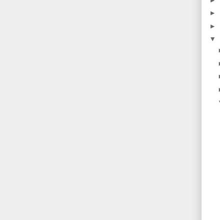
►
►
▼