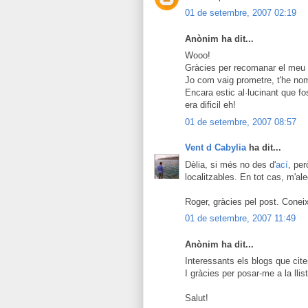
01 de setembre, 2007 02:19
Anònim ha dit...
Wooo!
Gràcies per recomanar el meu 
Jo com vaig prometre, t'he nom
Encara estic al·lucinant que fo
era dificil eh!
01 de setembre, 2007 08:57
Vent d Cabylia
ha dit...
Dèlia, si més no des d'
ací
, pe
localitzables. En tot cas, m'ale
Roger, gràcies pel post. Coneix
01 de setembre, 2007 11:49
Anònim ha dit...
Interessants els blogs que cites
I gràcies per posar-me a la llis
Salut!