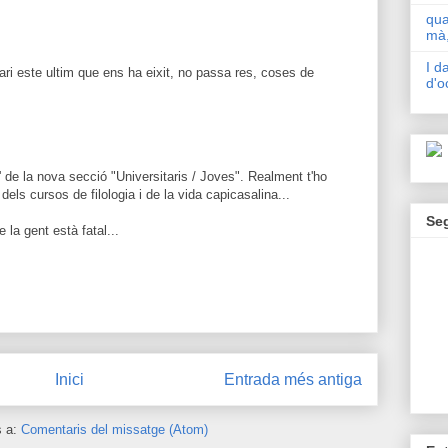
qua
mà,
I d
ari este ultim que ens ha eixit, no passa res, coses de
d'o
a' de la nova secció "Universitaris / Joves". Realment t'ho
els cursos de filologia i de la vida capicasalina...
Se
 la gent està fatal...
Inici
Entrada més antiga
s a:
Comentaris del missatge (Atom)