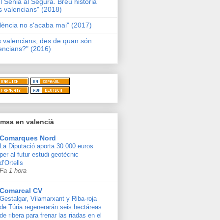
l Sénia al Segura. Breu història
s valencians" (2018)
lència no s'acaba mai" (2017)
s valencians, des de quan són
encians?" (2016)
msa en valencià
Comarques Nord
La Diputació aporta 30.000 euros
per al futur estudi geotècnic
d’Ortells
Fa 1 hora
Comarcal CV
Gestalgar, Vilamarxant y Riba-roja
de Túria regenerarán seis hectáreas
de ribera para frenar las riadas en el