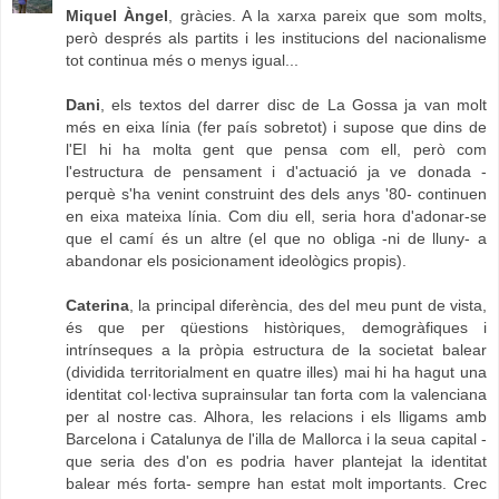
Miquel Àngel
, gràcies. A la xarxa pareix que som molts,
però després als partits i les institucions del nacionalisme
tot continua més o menys igual...
Dani
, els textos del darrer disc de La Gossa ja van molt
més en eixa línia (fer país sobretot) i supose que dins de
l'EI hi ha molta gent que pensa com ell, però com
l'estructura de pensament i d'actuació ja ve donada -
perquè s'ha venint construint des dels anys '80- continuen
en eixa mateixa línia. Com diu ell, seria hora d'adonar-se
que el camí és un altre (el que no obliga -ni de lluny- a
abandonar els posicionament ideològics propis).
Caterina
, la principal diferència, des del meu punt de vista,
és que per qüestions històriques, demogràfiques i
intrínseques a la pròpia estructura de la societat balear
(dividida territorialment en quatre illes) mai hi ha hagut una
identitat col·lectiva suprainsular tan forta com la valenciana
per al nostre cas. Alhora, les relacions i els lligams amb
Barcelona i Catalunya de l'illa de Mallorca i la seua capital -
que seria des d'on es podria haver plantejat la identitat
balear més forta- sempre han estat molt importants. Crec