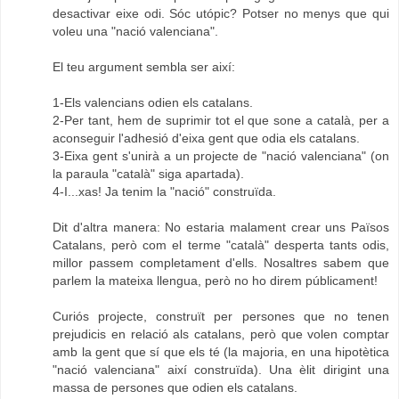
desactivar eixe odi. Sóc utópic? Potser no menys que qui
voleu una "nació valenciana".
El teu argument sembla ser així:
1-Els valencians odien els catalans.
2-Per tant, hem de suprimir tot el que sone a català, per a
aconseguir l'adhesió d'eixa gent que odia els catalans.
3-Eixa gent s'unirà a un projecte de "nació valenciana" (on
la paraula "català" siga apartada).
4-I...xas! Ja tenim la "nació" construïda.
Dit d'altra manera: No estaria malament crear uns Països
Catalans, però com el terme "català" desperta tants odis,
millor passem completament d'ells. Nosaltres sabem que
parlem la mateixa llengua, però no ho direm públicament!
Curiós projecte, construït per persones que no tenen
prejudicis en relació als catalans, però que volen comptar
amb la gent que sí que els té (la majoria, en una hipotètica
"nació valenciana" així construïda). Una èlit dirigint una
massa de persones que odien els catalans.