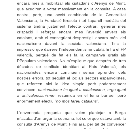
encara més a mobilitzar els ciutadans d'Arenys de Munt,
que acudiren a votar massivament en la consulta. A casa
nostra, però, una acció combinada de la Generalitat
Valenciana, la Fundació Broseta i tot l'aparell mediàtic del
sistema tindria justament l'efecte contrari: generar més
crispació i reforçar encara més l'aversió envers els
catalans, amb el consegüent desprestigi, encara més, del
nacionalisme davant la societat valenciana. Tinc la
impressió que darrere l'independentisme català hi ha el PP
valencià, perquè de fet els fa la campanya gratis als
PPopulars valencians. No m'explique que després de tres
dècades de conflicte identitari al País Valencià, els
nacionalistes encara continuem sense aprendre dels
nostres errors, tot seguint el joc als sectors espanyolistes,
que reforcen així la idea simple però poderosament
convincent
nacionalisme és igual a catalanisme, ergo igual
a antivalencianisme
, resumida en el lema barroer però
enormement efectiu
"no mos fareu catalans"
.
L'enverinada pregunta que volen plantejar a Berga
m'acaba d'amargar la setmana, tot cofoi que estava amb la
consulta d'Arenys de Munt. Fins ara, per tal de convèncer