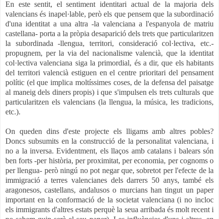
En este sentit, el sentiment identitari actual de la majoria dels
valencians és inapel·lable, però els que pensem que la subordinació
d'una identitat a una altra -la valenciana a l'espanyola de matriu
castellana- porta a la pròpia desaparició dels trets que particularitzen
la subordinada -llengua, territori, consideració col·lectiva, etc.-
propugnem, per la via del nacionalisme valencià, que la identitat
col·lectiva valenciana siga la primordial, és a dir, que els habitants
del territori valencià estiguen en el centre prioritari del pensament
polític (el que implica moltíssimes coses, de la defensa del paisatge
al maneig dels diners propis) i que s'impulsen els trets culturals que
particularitzen els valencians (la llengua, la música, les tradicions,
etc.).
On queden dins d'este projecte els lligams amb altres pobles?
Doncs subsumits en la construcció de la personalitat valenciana, i
no a la inversa. Evidentment, els llaços amb catalans i balears són
ben forts -per història, per proximitat, per economia, per cognoms o
per llengua- però ningú no pot negar que, sobretot per l'efecte de la
immigració a terres valencianes dels darrers 50 anys, també els
aragonesos, castellans, andalusos o murcians han tingut un paper
important
en la conformació de la societat valenciana (i no incloc
els immigrants d'altres estats perquè la seua arribada és molt recent i