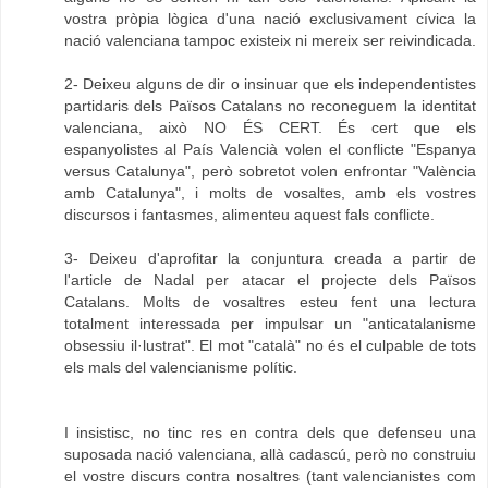
vostra pròpia lògica d'una nació exclusivament cívica la
nació valenciana tampoc existeix ni mereix ser reivindicada.
2- Deixeu alguns de dir o insinuar que els independentistes
partidaris dels Països Catalans no reconeguem la identitat
valenciana, això NO ÉS CERT. És cert que els
espanyolistes al País Valencià volen el conflicte "Espanya
versus Catalunya", però sobretot volen enfrontar "València
amb Catalunya", i molts de vosaltes, amb els vostres
discursos i fantasmes, alimenteu aquest fals conflicte.
3- Deixeu d'aprofitar la conjuntura creada a partir de
l'article de Nadal per atacar el projecte dels Països
Catalans. Molts de vosaltres esteu fent una lectura
totalment interessada per impulsar un "anticatalanisme
obsessiu il·lustrat". El mot "català" no és el culpable de tots
els mals del valencianisme polític.
I insistisc, no tinc res en contra dels que defenseu una
suposada nació valenciana, allà cadascú, però no construiu
el vostre discurs contra nosaltres (tant valencianistes com