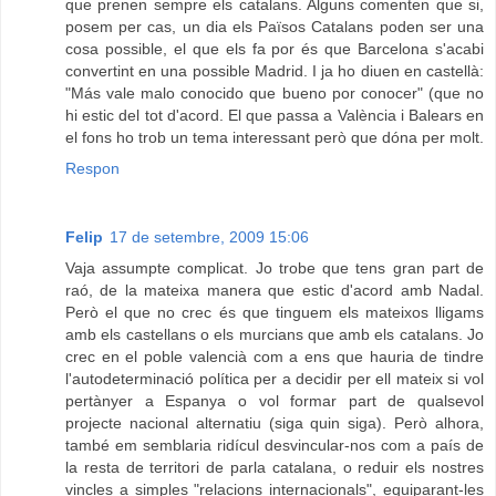
que prenen sempre els catalans. Alguns comenten que si,
posem per cas, un dia els Països Catalans poden ser una
cosa possible, el que els fa por és que Barcelona s'acabi
convertint en una possible Madrid. I ja ho diuen en castellà:
"Más vale malo conocido que bueno por conocer" (que no
hi estic del tot d'acord. El que passa a València i Balears en
el fons ho trob un tema interessant però que dóna per molt.
Respon
Felip
17 de setembre, 2009 15:06
Vaja assumpte complicat. Jo trobe que tens gran part de
raó, de la mateixa manera que estic d'acord amb Nadal.
Però el que no crec és que tinguem els mateixos lligams
amb els castellans o els murcians que amb els catalans. Jo
crec en el poble valencià com a ens que hauria de tindre
l'autodeterminació política per a decidir per ell mateix si vol
pertànyer a Espanya o vol formar part de qualsevol
projecte nacional alternatiu (siga quin siga). Però alhora,
també em semblaria ridícul desvincular-nos com a país de
la resta de territori de parla catalana, o reduir els nostres
vincles a simples "relacions internacionals", equiparant-les