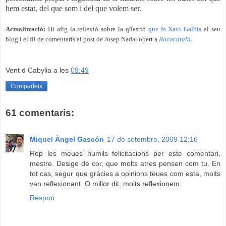
hem estat, del que som i del que volem ser.
Actualització:
Hi afig la reflexió sobre la qüestió
que fa Xavi Galbis
al seu
blog i el fil de comentaris al post de Josep Nadal obert a
Racocatalà
.
Vent d Cabylia
a les
09:49
Comparteix
61 comentaris:
Miquel Àngel Gascón
17 de setembre, 2009 12:16
Rep les meues humils felicitacions per este comentari,
mestre. Desige de cor, que molts atres pensen com tu. En
tot cas, segur que gràcies a opinions teues com esta, molts
van reflexionant. O millor dit, molts reflexionem.
Respon