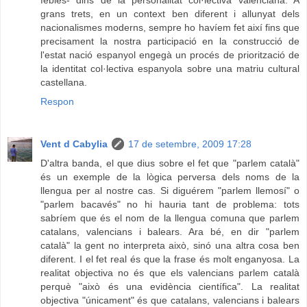
grans trets, en un context ben diferent i allunyat dels
nacionalismes moderns, sempre ho havíem fet així fins que
precisament la nostra participació en la construcció de
l'estat nació espanyol engegà un procés de priorització de
la identitat col·lectiva espanyola sobre una matriu cultural
castellana.
Respon
Vent d Cabylia
17 de setembre, 2009 17:28
D'altra banda, el que dius sobre el fet que "parlem català"
és un exemple de la lògica perversa dels noms de la
llengua per al nostre cas. Si diguérem "parlem llemosí" o
"parlem bacavés" no hi hauria tant de problema: tots
sabríem que és el nom de la llengua comuna que parlem
catalans, valencians i balears. Ara bé, en dir "parlem
català" la gent no interpreta això, sinó una altra cosa ben
diferent. I el fet real és que la frase és molt enganyosa. La
realitat objectiva no és que els valencians parlem català
perquè "això és una evidència científica". La realitat
objectiva "únicament" és que catalans, valencians i balears