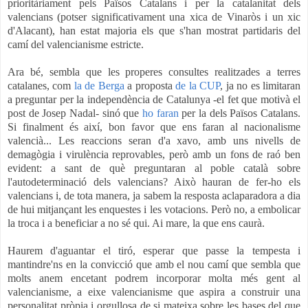
prioritàriament pels Països Catalans i per la catalanitat dels
valencians (potser significativament una xica de Vinaròs i un xic
d'Alacant), han estat majoria els que s'han mostrat partidaris del
camí del valencianisme estricte.
Ara bé, sembla que les properes consultes realitzades a terres
catalanes, com
la de Berga
a proposta
de la CUP
, ja no es limitaran
a preguntar per la independència de Catalunya -el fet que motivà el
post de Josep Nadal- sinó que
ho faran
per la dels Països Catalans.
Si finalment és així, bon favor que ens faran al nacionalisme
valencià... Les reaccions seran d'a xavo, amb uns nivells de
demagògia i virulència reprovables, però amb un fons de raó ben
evident: a sant de què preguntaran al poble català sobre
l'autodeterminació dels valencians? Això hauran de fer-ho els
valencians i, de tota manera, ja sabem la resposta aclaparadora a dia
de hui mitjançant les enquestes i les votacions. Però no, a embolicar
la troca i a beneficiar a no sé qui. Ai mare, la que ens caurà.
Haurem d'aguantar el tiró, esperar que passe la tempesta i
mantindre'ns en la convicció que amb el nou camí que sembla que
molts anem encetant podrem incorporar molta més gent al
valencianisme, a eixe valencianisme que aspira a construir una
personalitat pròpia i orgullosa de si mateixa sobre les bases del que