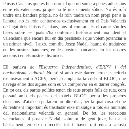
Països Catalans que és ben normal que no sume a penes adhesions
entre els valencians, ja que no té uns ciments sòlids. No és roín
tindre una bandera pròpia, no és roín tindre un nom propi per a la
llengua, no és roín centrar-nos exclusivament en el País Valencià
deslligat dels Països Catalans, ans al contrari, és el camí: són les
bases sobre les quals s'ha conformat històricament una identitat
valenciana que encara hui en dia persisteix i que volem potenciar a
un primer nivell. I això, com diu Josep Nadal, hauria de traduir-se
en les nostres banderes, en les nostres pancartes, en les nostres
accions i en els nostres discursos.
Ell parlava
de l'Esquerra Independentista, d'ERPV i del
nacionalisme cultural
. No sé si amb este darrer terme es referia
exclusivament a ACPV, però jo ampliaria la crida al
BLOC, que
navega entre dos aigües com es va comprovar en el darrer congrés.
En tot cas, els partits polítics tenen els seus propis fulls de ruta, com
passarà amb els pactes del mateix BLOC per a les properes
eleccions -d'això en parlarem un altre dia-, per la qual cosa el que
és realment important és traslladar eixe missatge
a tots els militants
del nacionalisme valencià en general. De fet, les reaccions
valencianes al post de Nadal, sobretot de gent jove, han anat
bàsicament en eixa direcció
: tot i haver qui encara aposta