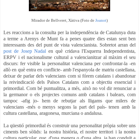
Mirador de Bellveret, Xàtiva (Foto de
Joanot
)
Les reaccions a la consulta per la independència de Catalunya duta
a terme a Arenys de Munt fa a penes quatre dies estan sent ben
interessants des del punt de vista valencianista. Sobretot arran del
post de Josep Nadal
en què cridava l'Esquerra Independentista,
ERPV i el nacionalisme cultural a valencianitzar al màxim el seu
discurs: fer visible la personalitat valenciana per confrontar-la -en
allò en què entra en conflicte- amb l'espanyola de matriu castellana,
deixar de parlar dels valencians com si fórem catalans i abandonar
la reivindicació dels Països Catalans com a objectiu essencial i
primordial. Com bé puntualitza, a més, això no vol dir renunciar a
la germanor o els projectes comuns amb catalans i balears, com
tampoc -afig jo- hem de rebutjar als lligams que milers de
valencians -més o menys segons la part del país- tenen amb la
cultura castellana, aragonesa, murciana o andalusa.
La qüestió primordial és construir una personalitat pròpia sobre uns
ciments ben sòlids: la nostra història, el nostre territori i la nostra
cultura particular, que, d'una manera o d'una altra, ja han conduït a