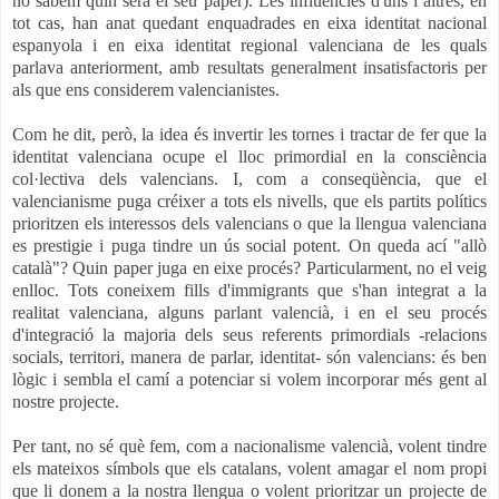
no sabem quin serà el seu paper). Les influències d'uns i altres, en
tot cas, han anat quedant enquadrades
en eixa identitat nacional
espanyola i en eixa identitat regional valenciana de les quals
parlava anteriorment, amb resultats generalment insatisfactoris per
als que ens considerem valencianistes.
Com he dit, però, la idea és invertir les tornes i tractar de fer que la
identitat valenciana ocupe el lloc primordial en la consciència
col·lectiva dels valencians. I, com a conseqüència, que el
valencianisme puga créixer a tots els nivells, que els partits polítics
prioritzen els interessos dels valencians o que la llengua valenciana
es prestigie i puga tindre un ús social potent. On queda ací "allò
català"? Quin paper juga en eixe procés? Particularment, no el veig
enlloc.
Tots coneixem fills d'immigrants que s'han integrat a la
realitat valenciana, alguns parlant valencià, i en el seu procés
d'integració la majoria dels seus referents primordials -relacions
socials, territori, manera de parlar, identitat- són valencians: és ben
lògic i sembla el camí a potenciar si volem incorporar més gent al
nostre projecte.
Per tant, no sé què fem, com a nacionalisme valencià, volent tindre
els mateixos símbols que els catalans, volent amagar el nom propi
que li donem a la nostra llengua o volent prioritzar un projecte de