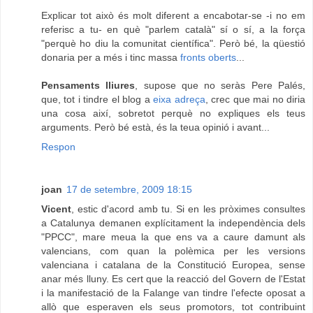
Explicar tot això és molt diferent a encabotar-se -i no em
referisc a tu- en què "parlem català" sí o sí, a la força
"perquè ho diu la comunitat científica". Però bé, la qüestió
donaria per a més i tinc massa
fronts oberts
...
Pensaments lliures
, supose que no seràs Pere Palés,
que, tot i tindre el blog a
eixa adreça
, crec que mai no diria
una cosa així, sobretot perquè no expliques els teus
arguments. Però bé està, és la teua opinió i avant...
Respon
joan
17 de setembre, 2009 18:15
Vicent
, estic d'acord amb tu. Si en les pròximes consultes
a Catalunya demanen explícitament la independència dels
"PPCC", mare meua la que ens va a caure damunt als
valencians, com quan la polèmica per les versions
valenciana i catalana de la Constitució Europea, sense
anar més lluny. Es cert que la reacció del Govern de l'Estat
i la manifestació de la Falange van tindre l'efecte oposat a
allò que esperaven els seus promotors, tot contribuint