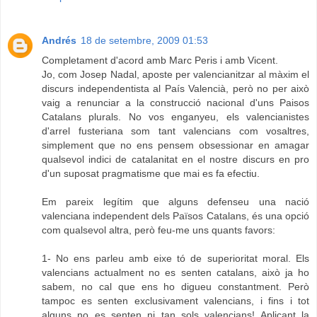
Andrés
18 de setembre, 2009 01:53
Completament d'acord amb Marc Peris i amb Vicent.
Jo, com Josep Nadal, aposte per valencianitzar al màxim el
discurs independentista al País Valencià, però no per això
vaig a renunciar a la construcció nacional d'uns Paisos
Catalans plurals. No vos enganyeu, els valencianistes
d'arrel fusteriana som tant valencians com vosaltres,
simplement que no ens pensem obsessionar en amagar
qualsevol indici de catalanitat en el nostre discurs en pro
d'un suposat pragmatisme que mai es fa efectiu.
Em pareix legítim que alguns defenseu una nació
valenciana independent dels Països Catalans, és una opció
com qualsevol altra, però feu-me uns quants favors:
1- No ens parleu amb eixe tó de superioritat moral. Els
valencians actualment no es senten catalans, això ja ho
sabem, no cal que ens ho digueu constantment. Però
tampoc es senten exclusivament valencians, i fins i tot
alguns no es senten ni tan sols valencians! Aplicant la