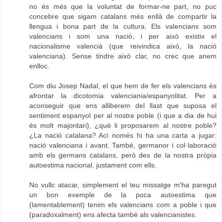
no és més que la voluntat de formar-ne part, no puc
concebre que sigam catalans més enllà de compartir la
llengua i bona part de la cultura. Els valencians som
valencians i som una nació, i per això existix el
nacionalisme valencià (que reivindica això, la nació
valenciana). Sense tindre això clar, no crec que anem
enlloc.
Com diu Josep Nadal, el que hem de fer els valencians és
afrontar la dicotomia valenciania/espanyolitat. Per a
aconseguir que ens alliberem del llast que suposa el
sentiment espanyol per al nostre poble (i que a dia de hui
és molt majoritari), ¿què li proposarem al nostre poble?
¿La nació catalana? Ací només hi ha una carta a jugar:
nació valenciana i avant. També, germanor i col·laboració
amb els germans catalans, però des de la nostra pròpia
autoestima nacional, justament com ells.
No vullc atacar, simplement el teu missatge m'ha paregut
un bon exemple de la poca autoestima que
(lamentablement) tenim els valencians com a poble i que
(paradoxalment) ens afecta també als valencianistes.