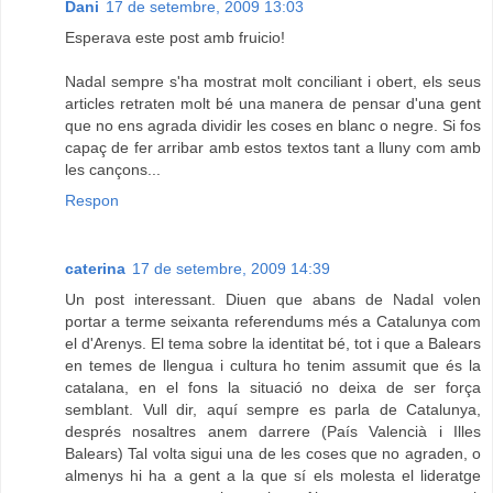
Dani
17 de setembre, 2009 13:03
Esperava este post amb fruicio!
Nadal sempre s'ha mostrat molt conciliant i obert, els seus
articles retraten molt bé una manera de pensar d'una gent
que no ens agrada dividir les coses en blanc o negre. Si fos
capaç de fer arribar amb estos textos tant a lluny com amb
les cançons...
Respon
caterina
17 de setembre, 2009 14:39
Un post interessant. Diuen que abans de Nadal volen
portar a terme seixanta referendums més a Catalunya com
el d'Arenys. El tema sobre la identitat bé, tot i que a Balears
en temes de llengua i cultura ho tenim assumit que és la
catalana, en el fons la situació no deixa de ser força
semblant. Vull dir, aquí sempre es parla de Catalunya,
després nosaltres anem darrere (País Valencià i Illes
Balears) Tal volta sigui una de les coses que no agraden, o
almenys hi ha a gent a la que sí els molesta el lideratge