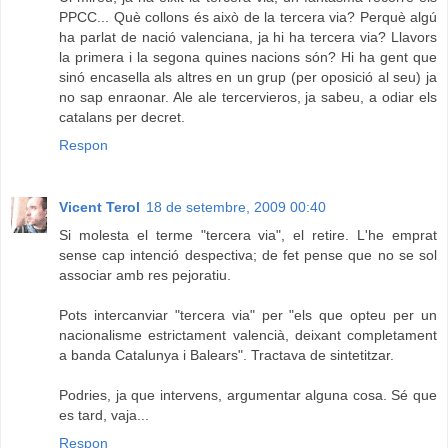
PPCC... Què collons és això de la tercera via? Perquè algú
ha parlat de nació valenciana, ja hi ha tercera via? Llavors
la primera i la segona quines nacions són? Hi ha gent que
sinó encasella als altres en un grup (per oposició al seu) ja
no sap enraonar. Ale ale tercervieros, ja sabeu, a odiar els
catalans per decret.
Respon
Vicent Terol
18 de setembre, 2009 00:40
Si molesta el terme "tercera via", el retire. L'he emprat
sense cap intenció despectiva; de fet pense que no se sol
associar amb res pejoratiu.
Pots intercanviar "tercera via" per "els que opteu per un
nacionalisme estrictament valencià, deixant completament
a banda Catalunya i Balears". Tractava de sintetitzar.
Podries, ja que intervens, argumentar alguna cosa. Sé que
es tard, vaja...
Respon