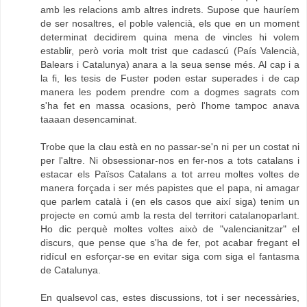
amb les relacions amb altres indrets. Supose que hauríem
de ser nosaltres, el poble valencià, els que en un moment
determinat decidirem quina mena de vincles hi volem
establir, però voria molt trist que cadascú (País Valencià,
Balears i Catalunya) anara a la seua sense més. Al cap i a
la fi, les tesis de Fuster poden estar superades i de cap
manera les podem prendre com a dogmes sagrats com
s'ha fet en massa ocasions, però l'home tampoc anava
taaaan desencaminat.
Trobe que la clau està en no passar-se'n ni per un costat ni
per l'altre. Ni obsessionar-nos en fer-nos a tots catalans i
estacar els Països Catalans a tot arreu moltes voltes de
manera forçada i ser més papistes que el papa, ni amagar
que parlem català i (en els casos que així siga) tenim un
projecte en comú amb la resta del territori catalanoparlant.
Ho dic perquè moltes voltes això de "valencianitzar" el
discurs, que pense que s'ha de fer, pot acabar fregant el
ridícul en esforçar-se en evitar siga com siga el fantasma
de Catalunya.
En qualsevol cas, estes discussions, tot i ser necessàries,