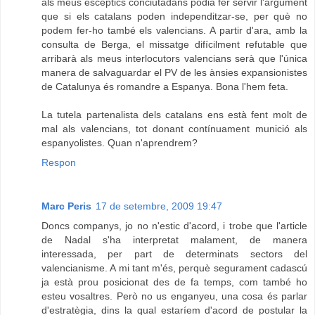
als meus escèptics conciutadans podia fer servir l'argument
que si els catalans poden independitzar-se, per què no
podem fer-ho també els valencians. A partir d'ara, amb la
consulta de Berga, el missatge difícilment refutable que
arribarà als meus interlocutors valencians serà que l'única
manera de salvaguardar el PV de les ànsies expansionistes
de Catalunya és romandre a Espanya. Bona l'hem feta.
La tutela partenalista dels catalans ens està fent molt de
mal als valencians, tot donant contínuament munició als
espanyolistes. Quan n'aprendrem?
Respon
Marc Peris
17 de setembre, 2009 19:47
Doncs companys, jo no n'estic d'acord, i trobe que l'article
de Nadal s'ha interpretat malament, de manera
interessada, per part de determinats sectors del
valencianisme. A mi tant m'és, perquè segurament cadascú
ja està prou posicionat des de fa temps, com també ho
esteu vosaltres. Però no us enganyeu, una cosa és parlar
d'estratègia, dins la qual estaríem d'acord de postular la