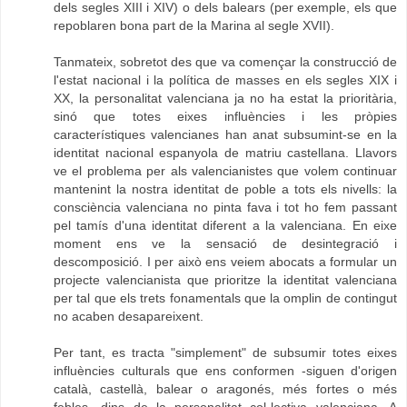
dels segles XIII i XIV) o dels balears (per exemple, els que
repoblaren bona part de la Marina al segle XVII).
Tanmateix, sobretot des que va començar la construcció de
l'estat nacional i la política de masses en els segles XIX i
XX, la personalitat valenciana ja no ha estat la prioritària,
sinó que totes eixes influències i les pròpies
característiques valencianes han anat subsumint-se en la
identitat nacional espanyola de matriu castellana. Llavors
ve el problema per als valencianistes que volem continuar
mantenint la nostra identitat de poble a tots els nivells: la
consciència valenciana no pinta fava i tot ho fem passant
pel tamís d'una identitat diferent a la valenciana. En eixe
moment ens ve la sensació de desintegració i
descomposició. I per això ens veiem abocats a formular un
projecte valencianista que prioritze la identitat valenciana
per tal que els trets fonamentals que la omplin de contingut
no acaben desapareixent.
Per tant, es tracta "simplement" de subsumir totes eixes
influències culturals que ens conformen -siguen d'origen
català, castellà, balear o aragonés, més fortes o més
febles- dins de la personalitat col·lectiva valenciana. A