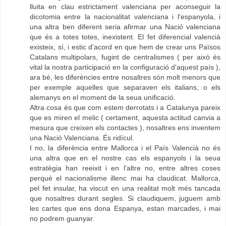
lluita en clau estrictament valenciana per aconseguir la
dicotomia entre la nacionalitat valenciana i l'espanyola, i
una altra ben diferent seria afirmar una Nació valenciana
que és a totes totes, inexistent. El fet diferencial valencià
existeix, sí, i estic d'acord en que hem de crear uns Països
Catalans multipolars, fugint de centralismes ( per això és
vital la nostra participació en la configuració d'aquest país ),
ara bé, les diferències entre nosaltres són molt menors que
per exemple aquelles que separaven els italians, o els
alemanys en el moment de la seua unificació.
Altra cosa és que com estem derrotats i a Catalunya pareix
que es miren el melic ( certament, aquesta actitud canvia a
mesura que creixen els contactes ), nosaltres ens inventem
una Nació Valenciana. És ridícul.
I no, la diferència entre Mallorca i el País Valencià no és
una altra que en el nostre cas els espanyols i la seua
estratègia han reeixit i en l'altre no, entre altres coses
perquè el nacionalisme illenc mai ha claudicat. Mallorca,
pel fet insular, ha viscut en una realitat molt més tancada
que nosaltres durant segles. Si claudiquem, juguem amb
les cartes que ens dona Espanya, estan marcades, i mai
no podrem guanyar.