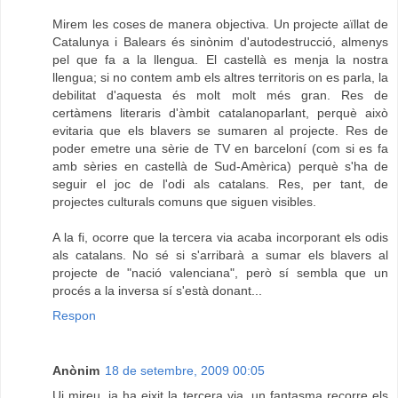
Mirem les coses de manera objectiva. Un projecte aïllat de
Catalunya i Balears és sinònim d'autodestrucció, almenys
pel que fa a la llengua. El castellà es menja la nostra
llengua; si no contem amb els altres territoris on es parla, la
debilitat d'aquesta és molt molt més gran. Res de
certàmens literaris d'àmbit catalanoparlant, perquè això
evitaria que els blavers se sumaren al projecte. Res de
poder emetre una sèrie de TV en barceloní (com si es fa
amb sèries en castellà de Sud-Amèrica) perquè s'ha de
seguir el joc de l'odi als catalans. Res, per tant, de
projectes culturals comuns que siguen visibles.
A la fi, ocorre que la tercera via acaba incorporant els odis
als catalans. No sé si s'arribarà a sumar els blavers al
projecte de "nació valenciana", però sí sembla que un
procés a la inversa sí s'està donant...
Respon
Anònim
18 de setembre, 2009 00:05
Ui mireu, ja ha eixit la tercera via, un fantasma recorre els