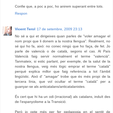
Confie que, a poc a poc, ho anirem superant entre tots.
Respon
Vicent Terol
17 de setembre, 2009 23:13
No sé a qui et dirigeixes quan parles de "voler amagar el
nom propi que li donem a la nostra llengua". Realment, no
sé qui ho fa, això: no conec ningú que ho faça, de fet. Jo
parle de valencià o de català, segons el cas. Al País
Valencià faig servir normalment el terme "valencià".
Tanmateix, si estic parlant, per exemple, de la salut de la
nostra llengua, veig més lògic emprar el terme "català"
perquè explica millor que faig referència a tot l'àmbit
lingüístic. Això d' "amagar" trobe que és més propi de la
tercera línia, que vol ocultar el terme "català" per a
guanyar-se als anticatalans/anticatalanistes.
És cert que hi ha un odi (irracional) als catalans, induït des
de l'espanyolisme a la Transició.
Però jo opte més per fer pedagogia en el sentit de