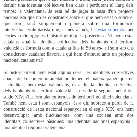
definir una identitat col·lectiva ben clara i perdurant al llarg dels
temps: la valenciana. Ja està bé de jugar la basa d'un projecte
nacionalista que no es construeix sobre el que hem estat o sobre el
que som, sinó simplement i planera sobre una formulació
intel·lectual voluntarista que, a més a més,
ha estat superada
per
teories sociològiques i historiogràfiques posteriors. Ni hem estat
catalans -mai la identitat col·lectiva
dels habitants del territori
valencià es formulà com a catalana fins fa 50 anys-, ni som -no ens
considerem- catalans; llavors, a qui hem d'atraure amb un projecte
nacional catalanista?
Si històricament hem estat alguna cosa -les identitats col·lectives
abans de la contemporaneïtat no tenien el mateix paper que en
l'actualitat-, hem estat valencians, és a dir, la identitat col·lectiva
dels habitants del territori valencià, ja des de la segona meitat del
segle XIV, s'ha formulat en termes de territori i gentilici valencians.
També hem estat i som espanyols, és a dir, sobretot a partir de la
construcció de l'estat nacional espanyol en el segle XIX, ens hem
desenvolupat -amb fluctuacions- com una societat amb dos
identitats col·lectives bàsiques: una identitat nacional espanyola i
una identitat regional valenciana.