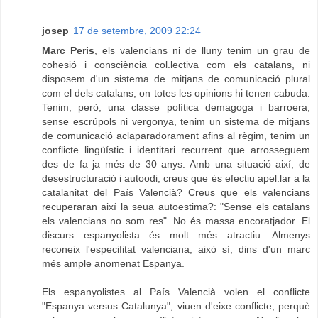
josep
17 de setembre, 2009 22:24
Marc Peris
, els valencians ni de lluny tenim un grau de
cohesió i consciència col.lectiva com els catalans, ni
disposem d'un sistema de mitjans de comunicació plural
com el dels catalans, on totes les opinions hi tenen cabuda.
Tenim, però, una classe política demagoga i barroera,
sense escrúpols ni vergonya, tenim un sistema de mitjans
de comunicació aclaparadorament afins al règim, tenim un
conflicte lingüístic i identitari recurrent que arrosseguem
des de fa ja més de 30 anys. Amb una situació així, de
desestructuració i autoodi, creus que és efectiu apel.lar a la
catalanitat del País Valencià? Creus que els valencians
recuperaran així la seua autoestima?: "Sense els catalans
els valencians no som res". No és massa encoratjador. El
discurs espanyolista és molt més atractiu. Almenys
reconeix l'especifitat valenciana, això sí, dins d'un marc
més ample anomenat Espanya.
Els espanyolistes al País Valencià volen el conflicte
"Espanya versus Catalunya", viuen d'eixe conflicte, perquè