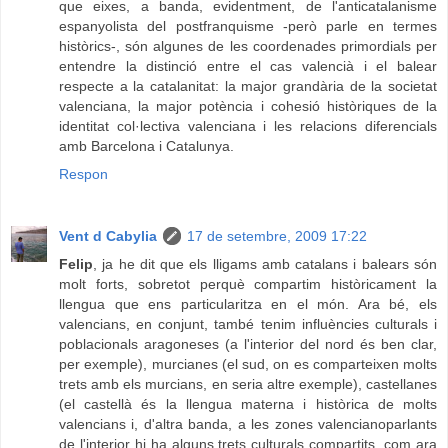
que eixes, a banda, evidentment, de l'anticatalanisme
espanyolista del postfranquisme -però parle en termes
històrics-, són algunes de les coordenades primordials per
entendre la distinció entre el cas valencià i el balear
respecte a la catalanitat: la major grandària de la societat
valenciana, la major potència i cohesió històriques de la
identitat col·lectiva valenciana i les relacions diferencials
amb Barcelona i Catalunya.
Respon
Vent d Cabylia
17 de setembre, 2009 17:22
Felip
, ja he dit que els lligams amb catalans i balears són
molt forts, sobretot perquè compartim històricament la
llengua que ens particularitza en el món. Ara bé, els
valencians, en conjunt, també tenim influències culturals i
poblacionals aragoneses (a l'interior del nord és ben clar,
per exemple), murcianes (el sud, on es comparteixen molts
trets amb els murcians, en seria altre exemple), castellanes
(el castellà és la llengua materna i històrica de molts
valencians i, d'altra banda, a les zones valencianoparlants
de l'interior hi ha alguns trets culturals compartits, com ara