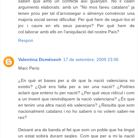
saben que amb un conflicte així guanyen. No li calen
arguments elaborats: amb un "No mos fareu catalans" ja
tenen prou per tal d'arrossegar o almenys convèncer una
majoria social sense dificultat. Per què hem de seguir-los el
joc i caure en els seus paranys? Per què hem de
col.laborar amb ells en l'aniquilació del nostre País?
Respon
Valentina Doménech
17 de setembre, 2009 23:06
Marc Peris:
¿En què et bases per a dir que la nació valenciana no
existix? ¿Què ens falta per a ser una nació? ¿Podries
aclarir que entens tu per nació? ¿Per què veus ridícul i com
a un invent que reivindiquem la nació valenciana? ¿És que
en tenim una altra nació els valencians? ¿Resulta que som
nacionalment catalans i no ho sabem o no volem saber-ne
res?
Deixaré ara de banda el fet que som un poble que ha tingut
un estat sobirà durant segles. Com que per a mi la nació