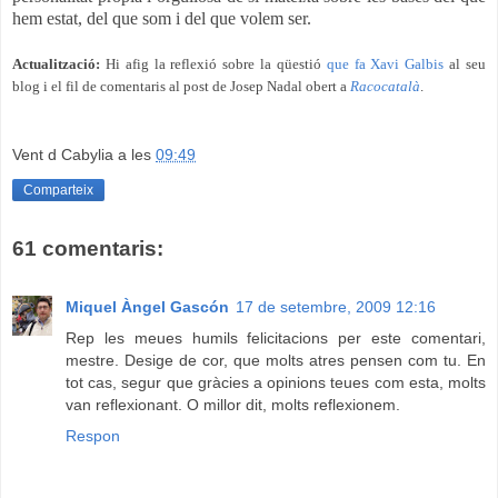
hem estat, del que som i del que volem ser.
Actualització:
Hi afig la reflexió sobre la qüestió
que fa Xavi Galbis
al seu
blog i el fil de comentaris al post de Josep Nadal obert a
Racocatalà
.
Vent d Cabylia
a les
09:49
Comparteix
61 comentaris:
Miquel Àngel Gascón
17 de setembre, 2009 12:16
Rep les meues humils felicitacions per este comentari,
mestre. Desige de cor, que molts atres pensen com tu. En
tot cas, segur que gràcies a opinions teues com esta, molts
van reflexionant. O millor dit, molts reflexionem.
Respon