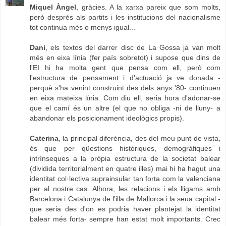
Miquel Àngel
, gràcies. A la xarxa pareix que som molts,
però després als partits i les institucions del nacionalisme
tot continua més o menys igual...
Dani
, els textos del darrer disc de La Gossa ja van molt
més en eixa línia (fer país sobretot) i supose que dins de
l'EI hi ha molta gent que pensa com ell, però com
l'estructura de pensament i d'actuació ja ve donada -
perquè s'ha venint construint des dels anys '80- continuen
en eixa mateixa línia. Com diu ell, seria hora d'adonar-se
que el camí és un altre (el que no obliga -ni de lluny- a
abandonar els posicionament ideològics propis).
Caterina
, la principal diferència, des del meu punt de vista,
és que per qüestions històriques, demogràfiques i
intrínseques a la pròpia estructura de la societat balear
(dividida territorialment en quatre illes) mai hi ha hagut una
identitat col·lectiva suprainsular tan forta com la valenciana
per al nostre cas. Alhora, les relacions i els lligams amb
Barcelona i Catalunya de l'illa de Mallorca i la seua capital -
que seria des d'on es podria haver plantejat la identitat
balear més forta- sempre han estat molt importants. Crec