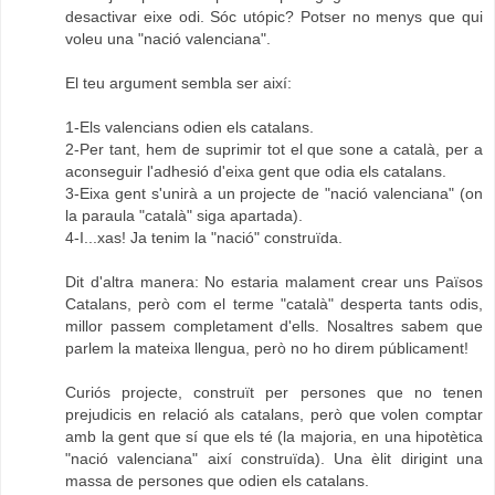
desactivar eixe odi. Sóc utópic? Potser no menys que qui
voleu una "nació valenciana".
El teu argument sembla ser així:
1-Els valencians odien els catalans.
2-Per tant, hem de suprimir tot el que sone a català, per a
aconseguir l'adhesió d'eixa gent que odia els catalans.
3-Eixa gent s'unirà a un projecte de "nació valenciana" (on
la paraula "català" siga apartada).
4-I...xas! Ja tenim la "nació" construïda.
Dit d'altra manera: No estaria malament crear uns Països
Catalans, però com el terme "català" desperta tants odis,
millor passem completament d'ells. Nosaltres sabem que
parlem la mateixa llengua, però no ho direm públicament!
Curiós projecte, construït per persones que no tenen
prejudicis en relació als catalans, però que volen comptar
amb la gent que sí que els té (la majoria, en una hipotètica
"nació valenciana" així construïda). Una èlit dirigint una
massa de persones que odien els catalans.