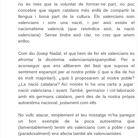
no és més que la voluntat de formar-ne part, no puc
concebre que sigam catalans més enllà de compartir la
llengua i bona part de la cultura. Els valencians som
valencians i som una nació, i per això existix el
nacionalisme valencià (que reivindica això, la nació
valenciana). Sense tindre això clar, no crec que anem
enlloc.
Com diu Josep Nadal, el que hem de fer els valencians és
afrontar la dicotomia valenciania/espanyolitat. Per a
aconseguir que ens alliberem del llast que suposa el
sentiment espanyol per al nostre poble (i que a dia de hui
és molt majoritari), ¿què li proposarem al nostre poble?
¿La nació catalana? Ací només hi ha una carta a jugar:
nació valenciana i avant. També, germanor i col·laboració
amb els germans catalans, però des de la nostra pròpia
autoestima nacional, justament com ells.
No vullc atacar, simplement el teu missatge m'ha paregut
un bon exemple de la poca autoestima que
(lamentablement) tenim els valencians com a poble i que
(paradoxalment) ens afecta també als valencianistes.