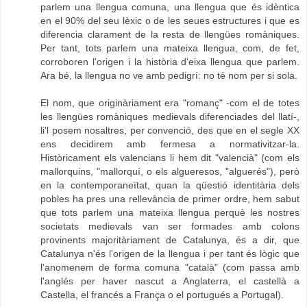
parlem una llengua comuna, una llengua que és idèntica
en el 90% del seu lèxic o de les seues estructures i que es
diferencia clarament de la resta de llengües romàniques.
Per tant, tots parlem una mateixa llengua, com, de fet,
corroboren l'origen i la història d'eixa llengua que parlem.
Ara bé, la llengua no ve amb pedigrí: no té nom per si sola.
El nom, que originàriament era "romanç" -com el de totes
les llengües romàniques medievals diferenciades del llatí-,
li'l posem nosaltres, per convenció, des que en el segle XX
ens decidirem amb fermesa a normativitzar-la.
Històricament els valencians li hem dit "valencià" (com els
mallorquins, "mallorquí, o els algueresos, "alguerés"), però
en la contemporaneïtat, quan la qüestió identitària dels
pobles ha pres una rellevància de primer ordre, hem sabut
que tots parlem una mateixa llengua perquè les nostres
societats medievals van ser formades amb colons
provinents majoritàriament de Catalunya, és a dir, que
Catalunya n'és l'origen de la llengua i per tant és lògic que
l'anomenem de forma comuna "català" (com passa amb
l'anglés per haver nascut a Anglaterra, el castellà a
Castella, el francés a França o el portugués a Portugal).