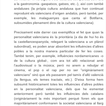
a la gastronomia -gaspatxos, gatxes, etc.-), així com també
andaluses (la pròpia cultura andalusa que han continuat
reproduint els valencians d'origen andalús, però també, per
exemple, les malaguenyes que canta el Botifarra,
subsumides plenament dins de la cultura valenciana).
Precisament este darrer cas exemplifica el fet que quan la
personalitat valenciana és la prioritària (a dia de hui ho és
la castellanoespanyola, relegant la valenciana a un plànol
subordinat), es poden anar absorbint les influències d'altres
pobles a la nostra manera particular de fer les coses.
També tenim, per exemple, influències nordamericanes -o
de la cultura global-, com ara tot allò relacionat amb
l'audiovisual o la música; però no anem a rebutjar el
cinema, el pop o el rap per no ser "originàriament
valencians" sinó que els passarem pel tamís d'allò valencià
(la llengua, els temes tractats, etc.). D'eixa forma hem
subsumit històricament totes les influències d'altres pobles
en la personalitat valenciana, dels que he esmentat
anteriorment però també les influències dels catalans
(originàriament la més important perquè foren els que
majoritàriament conformaren la societat valenciana al llarg