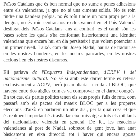
Països Catalans que és ben normal que no sume a penes adhesions
entre els valencians, ja que no té uns ciments sòlids. No és roín
tindre una bandera pròpia, no és roín tindre un nom propi per a la
llengua, no és roín centrar-nos exclusivament en el País Valencià
deslligat dels Països Catalans, ans al contrari, és el camí: són les
bases sobre les quals s'ha conformat històricament una identitat
valenciana que encara hui en dia persisteix i que volem potenciar a
un primer nivell. I això, com diu Josep Nadal, hauria de traduir-se
en les nostres banderes, en les nostres pancartes, en les nostres
accions i en els nostres discursos.
Ell parlava
de l'Esquerra Independentista, d'ERPV i del
nacionalisme cultural
. No sé si amb este darrer terme es referia
exclusivament a ACPV, però jo ampliaria la crida al
BLOC, que
navega entre dos aigües com es va comprovar en el darrer congrés.
En tot cas, els partits polítics tenen els seus propis fulls de ruta, com
passarà amb els pactes del mateix BLOC per a les properes
eleccions -d'això en parlarem un altre dia-, per la qual cosa el que
és realment important és traslladar eixe missatge
a tots els militants
del nacionalisme valencià en general. De fet, les reaccions
valencianes al post de Nadal, sobretot de gent jove, han anat
bàsicament en eixa direcció
: tot i haver qui encara aposta