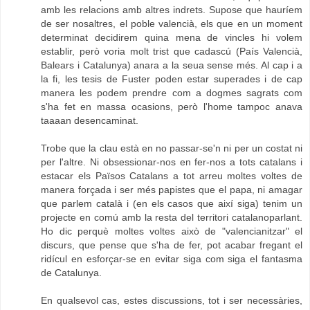
amb les relacions amb altres indrets. Supose que hauríem
de ser nosaltres, el poble valencià, els que en un moment
determinat decidirem quina mena de vincles hi volem
establir, però voria molt trist que cadascú (País Valencià,
Balears i Catalunya) anara a la seua sense més. Al cap i a
la fi, les tesis de Fuster poden estar superades i de cap
manera les podem prendre com a dogmes sagrats com
s'ha fet en massa ocasions, però l'home tampoc anava
taaaan desencaminat.
Trobe que la clau està en no passar-se'n ni per un costat ni
per l'altre. Ni obsessionar-nos en fer-nos a tots catalans i
estacar els Països Catalans a tot arreu moltes voltes de
manera forçada i ser més papistes que el papa, ni amagar
que parlem català i (en els casos que així siga) tenim un
projecte en comú amb la resta del territori catalanoparlant.
Ho dic perquè moltes voltes això de "valencianitzar" el
discurs, que pense que s'ha de fer, pot acabar fregant el
ridícul en esforçar-se en evitar siga com siga el fantasma
de Catalunya.
En qualsevol cas, estes discussions, tot i ser necessàries,