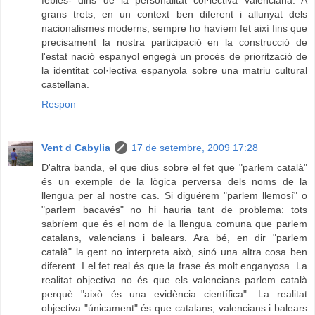
grans trets, en un context ben diferent i allunyat dels
nacionalismes moderns, sempre ho havíem fet així fins que
precisament la nostra participació en la construcció de
l'estat nació espanyol engegà un procés de priorització de
la identitat col·lectiva espanyola sobre una matriu cultural
castellana.
Respon
Vent d Cabylia
17 de setembre, 2009 17:28
D'altra banda, el que dius sobre el fet que "parlem català"
és un exemple de la lògica perversa dels noms de la
llengua per al nostre cas. Si diguérem "parlem llemosí" o
"parlem bacavés" no hi hauria tant de problema: tots
sabríem que és el nom de la llengua comuna que parlem
catalans, valencians i balears. Ara bé, en dir "parlem
català" la gent no interpreta això, sinó una altra cosa ben
diferent. I el fet real és que la frase és molt enganyosa. La
realitat objectiva no és que els valencians parlem català
perquè "això és una evidència científica". La realitat
objectiva "únicament" és que catalans, valencians i balears