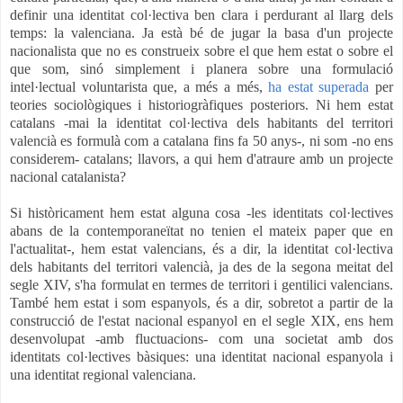
definir una identitat col·lectiva ben clara i perdurant al llarg dels
temps: la valenciana. Ja està bé de jugar la basa d'un projecte
nacionalista que no es construeix sobre el que hem estat o sobre el
que som, sinó simplement i planera sobre una formulació
intel·lectual voluntarista que, a més a més,
ha estat superada
per
teories sociològiques i historiogràfiques posteriors. Ni hem estat
catalans -mai la identitat col·lectiva
dels habitants del territori
valencià es formulà com a catalana fins fa 50 anys-, ni som -no ens
considerem- catalans; llavors, a qui hem d'atraure amb un projecte
nacional catalanista?
Si històricament hem estat alguna cosa -les identitats col·lectives
abans de la contemporaneïtat no tenien el mateix paper que en
l'actualitat-, hem estat valencians, és a dir, la identitat col·lectiva
dels habitants del territori valencià, ja des de la segona meitat del
segle XIV, s'ha formulat en termes de territori i gentilici valencians.
També hem estat i som espanyols, és a dir, sobretot a partir de la
construcció de l'estat nacional espanyol en el segle XIX, ens hem
desenvolupat -amb fluctuacions- com una societat amb dos
identitats col·lectives bàsiques: una identitat nacional espanyola i
una identitat regional valenciana.