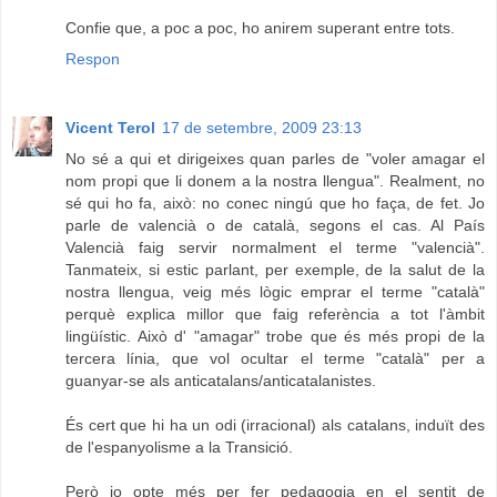
Confie que, a poc a poc, ho anirem superant entre tots.
Respon
Vicent Terol
17 de setembre, 2009 23:13
No sé a qui et dirigeixes quan parles de "voler amagar el
nom propi que li donem a la nostra llengua". Realment, no
sé qui ho fa, això: no conec ningú que ho faça, de fet. Jo
parle de valencià o de català, segons el cas. Al País
Valencià faig servir normalment el terme "valencià".
Tanmateix, si estic parlant, per exemple, de la salut de la
nostra llengua, veig més lògic emprar el terme "català"
perquè explica millor que faig referència a tot l'àmbit
lingüístic. Això d' "amagar" trobe que és més propi de la
tercera línia, que vol ocultar el terme "català" per a
guanyar-se als anticatalans/anticatalanistes.
És cert que hi ha un odi (irracional) als catalans, induït des
de l'espanyolisme a la Transició.
Però jo opte més per fer pedagogia en el sentit de