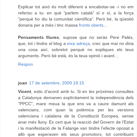
Explicar tot això és molt diferent a encabotar-se -i no em
referisc a tu- en què "parlem català" sí o sí, a la força
"perquè ho diu la comunitat científica". Però bé, la qüestió
donaria per a més i tinc massa
fronts oberts
...
Pensaments lliures
, supose que no seràs Pere Palés,
que, tot i tindre el blog a
eixa adreça
, crec que mai no diria
una cosa així, sobretot perquè no expliques els teus
arguments. Però bé està, és la teua opinió i avant...
Respon
joan
17 de setembre, 2009 18:15
Vicent
, estic d'acord amb tu. Si en les pròximes consultes
a Catalunya demanen explícitament la independència dels
"PPCC", mare meua la que ens va a caure damunt als
valencians, com quan la polèmica per les versions
valenciana i catalana de la Constitució Europea, sense
anar més lluny. Es cert que la reacció del Govern de l'Estat
i la manifestació de la Falange van tindre l'efecte oposat a
allò que esperaven els seus promotors, tot contribuint