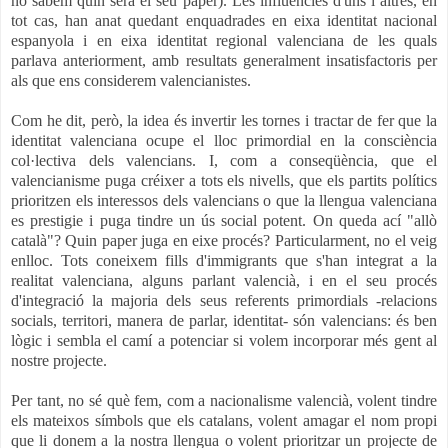
no sabem quin serà el seu paper). Les influències d'uns i altres, en
tot cas, han anat quedant enquadrades
en eixa identitat nacional
espanyola i en eixa identitat regional valenciana de les quals
parlava anteriorment, amb resultats generalment insatisfactoris per
als que ens considerem valencianistes.
Com he dit, però, la idea és invertir les tornes i tractar de fer que la
identitat valenciana ocupe el lloc primordial en la consciència
col·lectiva dels valencians. I, com a conseqüència, que el
valencianisme puga créixer a tots els nivells, que els partits polítics
prioritzen els interessos dels valencians o que la llengua valenciana
es prestigie i puga tindre un ús social potent. On queda ací "allò
català"? Quin paper juga en eixe procés? Particularment, no el veig
enlloc.
Tots coneixem fills d'immigrants que s'han integrat a la
realitat valenciana, alguns parlant valencià, i en el seu procés
d'integració la majoria dels seus referents primordials -relacions
socials, territori, manera de parlar, identitat- són valencians: és ben
lògic i sembla el camí a potenciar si volem incorporar més gent al
nostre projecte.
Per tant, no sé què fem, com a nacionalisme valencià, volent tindre
els mateixos símbols que els catalans, volent amagar el nom propi
que li donem a la nostra llengua o volent prioritzar un projecte de