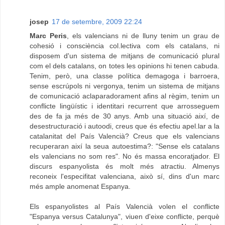
josep
17 de setembre, 2009 22:24
Marc Peris
, els valencians ni de lluny tenim un grau de
cohesió i consciència col.lectiva com els catalans, ni
disposem d'un sistema de mitjans de comunicació plural
com el dels catalans, on totes les opinions hi tenen cabuda.
Tenim, però, una classe política demagoga i barroera,
sense escrúpols ni vergonya, tenim un sistema de mitjans
de comunicació aclaparadorament afins al règim, tenim un
conflicte lingüístic i identitari recurrent que arrosseguem
des de fa ja més de 30 anys. Amb una situació així, de
desestructuració i autoodi, creus que és efectiu apel.lar a la
catalanitat del País Valencià? Creus que els valencians
recuperaran així la seua autoestima?: "Sense els catalans
els valencians no som res". No és massa encoratjador. El
discurs espanyolista és molt més atractiu. Almenys
reconeix l'especifitat valenciana, això sí, dins d'un marc
més ample anomenat Espanya.
Els espanyolistes al País Valencià volen el conflicte
"Espanya versus Catalunya", viuen d'eixe conflicte, perquè