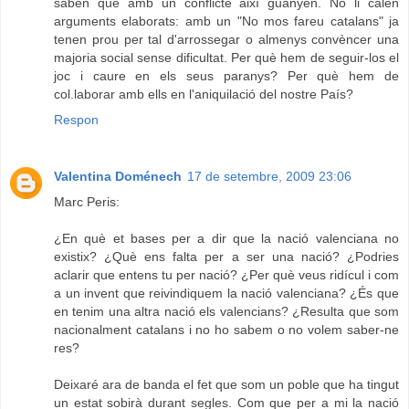
saben que amb un conflicte així guanyen. No li calen
arguments elaborats: amb un "No mos fareu catalans" ja
tenen prou per tal d'arrossegar o almenys convèncer una
majoria social sense dificultat. Per què hem de seguir-los el
joc i caure en els seus paranys? Per què hem de
col.laborar amb ells en l'aniquilació del nostre País?
Respon
Valentina Doménech
17 de setembre, 2009 23:06
Marc Peris:
¿En què et bases per a dir que la nació valenciana no
existix? ¿Què ens falta per a ser una nació? ¿Podries
aclarir que entens tu per nació? ¿Per què veus ridícul i com
a un invent que reivindiquem la nació valenciana? ¿És que
en tenim una altra nació els valencians? ¿Resulta que som
nacionalment catalans i no ho sabem o no volem saber-ne
res?
Deixaré ara de banda el fet que som un poble que ha tingut
un estat sobirà durant segles. Com que per a mi la nació