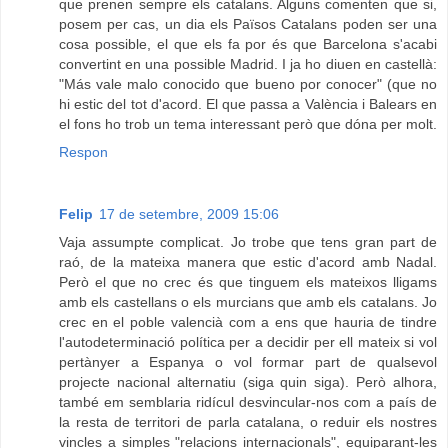
que prenen sempre els catalans. Alguns comenten que si,
posem per cas, un dia els Països Catalans poden ser una
cosa possible, el que els fa por és que Barcelona s'acabi
convertint en una possible Madrid. I ja ho diuen en castellà:
"Más vale malo conocido que bueno por conocer" (que no
hi estic del tot d'acord. El que passa a València i Balears en
el fons ho trob un tema interessant però que dóna per molt.
Respon
Felip
17 de setembre, 2009 15:06
Vaja assumpte complicat. Jo trobe que tens gran part de
raó, de la mateixa manera que estic d'acord amb Nadal.
Però el que no crec és que tinguem els mateixos lligams
amb els castellans o els murcians que amb els catalans. Jo
crec en el poble valencià com a ens que hauria de tindre
l'autodeterminació política per a decidir per ell mateix si vol
pertànyer a Espanya o vol formar part de qualsevol
projecte nacional alternatiu (siga quin siga). Però alhora,
també em semblaria ridícul desvincular-nos com a país de
la resta de territori de parla catalana, o reduir els nostres
vincles a simples "relacions internacionals", equiparant-les