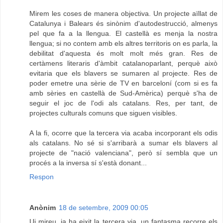
Mirem les coses de manera objectiva. Un projecte aïllat de
Catalunya i Balears és sinònim d'autodestrucció, almenys
pel que fa a la llengua. El castellà es menja la nostra
llengua; si no contem amb els altres territoris on es parla, la
debilitat d'aquesta és molt molt més gran. Res de
certàmens literaris d'àmbit catalanoparlant, perquè això
evitaria que els blavers se sumaren al projecte. Res de
poder emetre una sèrie de TV en barceloní (com si es fa
amb sèries en castellà de Sud-Amèrica) perquè s'ha de
seguir el joc de l'odi als catalans. Res, per tant, de
projectes culturals comuns que siguen visibles.
A la fi, ocorre que la tercera via acaba incorporant els odis
als catalans. No sé si s'arribarà a sumar els blavers al
projecte de "nació valenciana", però sí sembla que un
procés a la inversa sí s'està donant...
Respon
Anònim
18 de setembre, 2009 00:05
Ui mireu, ja ha eixit la tercera via, un fantasma recorre els