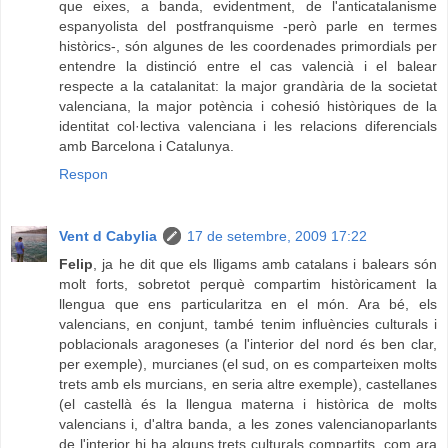
que eixes, a banda, evidentment, de l'anticatalanisme
espanyolista del postfranquisme -però parle en termes
històrics-, són algunes de les coordenades primordials per
entendre la distinció entre el cas valencià i el balear
respecte a la catalanitat: la major grandària de la societat
valenciana, la major potència i cohesió històriques de la
identitat col·lectiva valenciana i les relacions diferencials
amb Barcelona i Catalunya.
Respon
Vent d Cabylia
17 de setembre, 2009 17:22
Felip
, ja he dit que els lligams amb catalans i balears són
molt forts, sobretot perquè compartim històricament la
llengua que ens particularitza en el món. Ara bé, els
valencians, en conjunt, també tenim influències culturals i
poblacionals aragoneses (a l'interior del nord és ben clar,
per exemple), murcianes (el sud, on es comparteixen molts
trets amb els murcians, en seria altre exemple), castellanes
(el castellà és la llengua materna i històrica de molts
valencians i, d'altra banda, a les zones valencianoparlants
de l'interior hi ha alguns trets culturals compartits, com ara