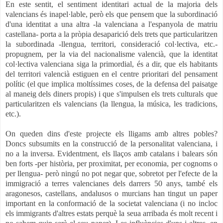
En este sentit, el sentiment identitari actual de la majoria dels
valencians és inapel·lable, però els que pensem que la subordinació
d'una identitat a una altra -la valenciana a l'espanyola de matriu
castellana- porta a la pròpia desaparició dels trets que particularitzen
la subordinada -llengua, territori, consideració col·lectiva, etc.-
propugnem, per la via del nacionalisme valencià, que la identitat
col·lectiva valenciana siga la primordial, és a dir, que els habitants
del territori valencià estiguen en el centre prioritari del pensament
polític (el que implica moltíssimes coses, de la defensa del paisatge
al maneig dels diners propis) i que s'impulsen els trets culturals que
particularitzen els valencians (la llengua, la música, les tradicions,
etc.).
On queden dins d'este projecte els lligams amb altres pobles?
Doncs subsumits en la construcció de la personalitat valenciana, i
no a la inversa. Evidentment, els llaços amb catalans i balears són
ben forts -per història, per proximitat, per economia, per cognoms o
per llengua- però ningú no pot negar que, sobretot per l'efecte de la
immigració a terres valencianes dels darrers 50 anys, també els
aragonesos, castellans, andalusos o murcians han tingut un paper
important
en la conformació de la societat valenciana (i no incloc
els immigrants d'altres estats perquè la seua arribada és molt recent i