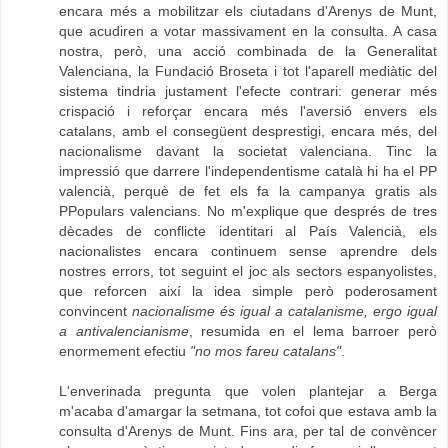
encara més a mobilitzar els ciutadans d'Arenys de Munt,
que acudiren a votar massivament en la consulta. A casa
nostra, però, una acció combinada de la Generalitat
Valenciana, la Fundació Broseta i tot l'aparell mediàtic del
sistema tindria justament l'efecte contrari: generar més
crispació i reforçar encara més l'aversió envers els
catalans, amb el consegüent desprestigi, encara més, del
nacionalisme davant la societat valenciana. Tinc la
impressió que darrere l'independentisme català hi ha el PP
valencià, perquè de fet els fa la campanya gratis als
PPopulars valencians. No m'explique que després de tres
dècades de conflicte identitari al País Valencià, els
nacionalistes encara continuem sense aprendre dels
nostres errors, tot seguint el joc als sectors espanyolistes,
que reforcen així la idea simple però poderosament
convincent
nacionalisme és igual a catalanisme, ergo igual
a antivalencianisme
, resumida en el lema barroer però
enormement efectiu
"no mos fareu catalans"
.
L'enverinada pregunta que volen plantejar a Berga
m'acaba d'amargar la setmana, tot cofoi que estava amb la
consulta d'Arenys de Munt. Fins ara, per tal de convèncer