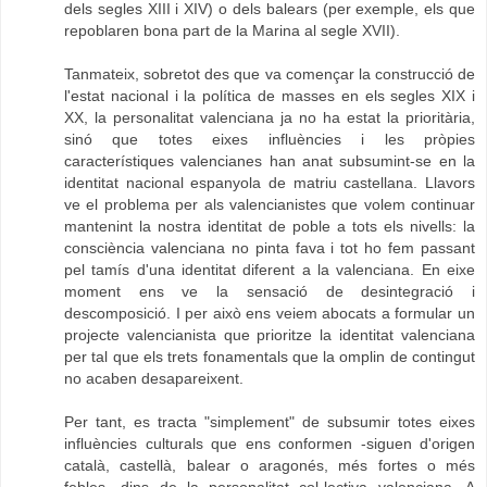
dels segles XIII i XIV) o dels balears (per exemple, els que
repoblaren bona part de la Marina al segle XVII).
Tanmateix, sobretot des que va començar la construcció de
l'estat nacional i la política de masses en els segles XIX i
XX, la personalitat valenciana ja no ha estat la prioritària,
sinó que totes eixes influències i les pròpies
característiques valencianes han anat subsumint-se en la
identitat nacional espanyola de matriu castellana. Llavors
ve el problema per als valencianistes que volem continuar
mantenint la nostra identitat de poble a tots els nivells: la
consciència valenciana no pinta fava i tot ho fem passant
pel tamís d'una identitat diferent a la valenciana. En eixe
moment ens ve la sensació de desintegració i
descomposició. I per això ens veiem abocats a formular un
projecte valencianista que prioritze la identitat valenciana
per tal que els trets fonamentals que la omplin de contingut
no acaben desapareixent.
Per tant, es tracta "simplement" de subsumir totes eixes
influències culturals que ens conformen -siguen d'origen
català, castellà, balear o aragonés, més fortes o més
febles- dins de la personalitat col·lectiva valenciana. A