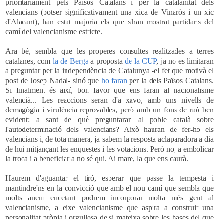
prioritàriament pels Països Catalans i per la catalanitat dels
valencians (potser significativament una xica de Vinaròs i un xic
d'Alacant), han estat majoria els que s'han mostrat partidaris del
camí del valencianisme estricte.
Ara bé, sembla que les properes consultes realitzades a terres
catalanes, com
la de Berga
a proposta
de la CUP
, ja no es limitaran
a preguntar per la independència de Catalunya -el fet que motivà el
post de Josep Nadal- sinó que
ho faran
per la dels Països Catalans.
Si finalment és així, bon favor que ens faran al nacionalisme
valencià... Les reaccions seran d'a xavo, amb uns nivells de
demagògia i virulència reprovables, però amb un fons de raó ben
evident: a sant de què preguntaran al poble català sobre
l'autodeterminació dels valencians? Això hauran de fer-ho els
valencians i, de tota manera, ja sabem la resposta aclaparadora a dia
de hui mitjançant les enquestes i les votacions. Però no, a embolicar
la troca i a beneficiar a no sé qui. Ai mare, la que ens caurà.
Haurem d'aguantar el tiró, esperar que passe la tempesta i
mantindre'ns en la convicció que amb el nou camí que sembla que
molts anem encetant podrem incorporar molta més gent al
valencianisme, a eixe valencianisme que aspira a construir una
personalitat pròpia i orgullosa de si mateixa sobre les bases del que