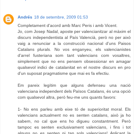
Andrés
18 de setembre, 2009 01:53
Completament d'acord amb Marc Peris i amb Vicent.
Jo, com Josep Nadal, aposte per valencianitzar al màxim el
discurs independentista al País Valencià, però no per això
vaig a renunciar a la construcció nacional d'uns Paisos
Catalans plurals. No vos enganyeu, els valencianistes
d'arrel fusteriana som tant valencians com vosaltres,
simplement que no ens pensem obsessionar en amagar
qualsevol indici de catalanitat en el nostre discurs en pro
d'un suposat pragmatisme que mai es fa efectiu.
Em pareix legítim que alguns defenseu una nació
valenciana independent dels Països Catalans, és una opció
com qualsevol altra, però feu-me uns quants favors:
1- No ens parleu amb eixe tó de superioritat moral. Els
valencians actualment no es senten catalans, això ja ho
sabem, no cal que ens ho digueu constantment. Però
tampoc es senten exclusivament valencians, i fins i tot
alguns no es senten ni tan sols valencians! Aplicant la