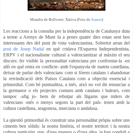
Mirador de Bellveret, Xàtiva (Foto de
Joanot
)
Les reaccions a la consulta per la independència de Catalunya duta
a terme a Arenys de Munt fa a penes quatre dies estan sent ben
interessants des del punt de vista valencianista. Sobretot arran del
post de Josep Nadal
en què cridava l'Esquerra Independentista,
ERPV i el nacionalisme cultural a valencianitzar al màxim el seu
discurs: fer visible la personalitat valenciana per confrontar-la -en
allò en què entra en conflicte- amb l'espanyola de matriu castellana,
deixar de parlar dels valencians com si fórem catalans i abandonar
la reivindicació dels Països Catalans com a objectiu essencial i
primordial. Com bé puntualitza, a més, això no vol dir renunciar a
la germanor o els projectes comuns amb catalans i balears, com
tampoc -afig jo- hem de rebutjar als lligams que milers de
valencians -més o menys segons la part del país- tenen amb la
cultura castellana, aragonesa, murciana o andalusa.
La qüestió primordial és construir una personalitat pròpia sobre uns
ciments ben sòlids: la nostra història, el nostre territori i la nostra
cultura particular, que, d'una manera o d'una altra, ja han conduït a