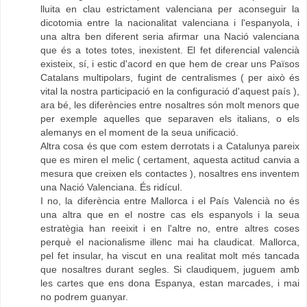
lluita en clau estrictament valenciana per aconseguir la
dicotomia entre la nacionalitat valenciana i l'espanyola, i
una altra ben diferent seria afirmar una Nació valenciana
que és a totes totes, inexistent. El fet diferencial valencià
existeix, sí, i estic d'acord en que hem de crear uns Països
Catalans multipolars, fugint de centralismes ( per això és
vital la nostra participació en la configuració d'aquest país ),
ara bé, les diferències entre nosaltres són molt menors que
per exemple aquelles que separaven els italians, o els
alemanys en el moment de la seua unificació.
Altra cosa és que com estem derrotats i a Catalunya pareix
que es miren el melic ( certament, aquesta actitud canvia a
mesura que creixen els contactes ), nosaltres ens inventem
una Nació Valenciana. És ridícul.
I no, la diferència entre Mallorca i el País Valencià no és
una altra que en el nostre cas els espanyols i la seua
estratègia han reeixit i en l'altre no, entre altres coses
perquè el nacionalisme illenc mai ha claudicat. Mallorca,
pel fet insular, ha viscut en una realitat molt més tancada
que nosaltres durant segles. Si claudiquem, juguem amb
les cartes que ens dona Espanya, estan marcades, i mai
no podrem guanyar.