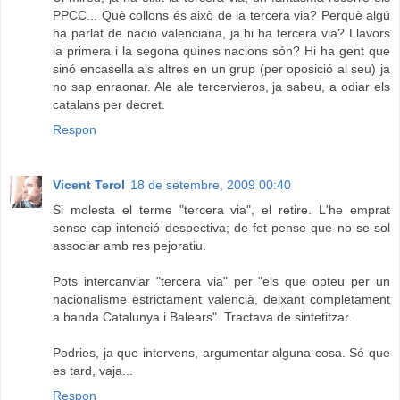
PPCC... Què collons és això de la tercera via? Perquè algú
ha parlat de nació valenciana, ja hi ha tercera via? Llavors
la primera i la segona quines nacions són? Hi ha gent que
sinó encasella als altres en un grup (per oposició al seu) ja
no sap enraonar. Ale ale tercervieros, ja sabeu, a odiar els
catalans per decret.
Respon
Vicent Terol
18 de setembre, 2009 00:40
Si molesta el terme "tercera via", el retire. L'he emprat
sense cap intenció despectiva; de fet pense que no se sol
associar amb res pejoratiu.
Pots intercanviar "tercera via" per "els que opteu per un
nacionalisme estrictament valencià, deixant completament
a banda Catalunya i Balears". Tractava de sintetitzar.
Podries, ja que intervens, argumentar alguna cosa. Sé que
es tard, vaja...
Respon