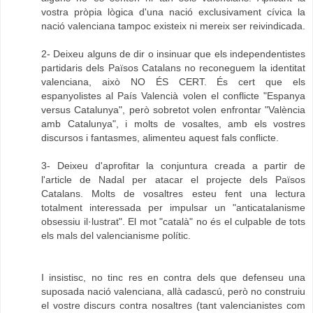
vostra pròpia lògica d'una nació exclusivament cívica la
nació valenciana tampoc existeix ni mereix ser reivindicada.
2- Deixeu alguns de dir o insinuar que els independentistes
partidaris dels Països Catalans no reconeguem la identitat
valenciana, això NO ÉS CERT. És cert que els
espanyolistes al País Valencià volen el conflicte "Espanya
versus Catalunya", però sobretot volen enfrontar "València
amb Catalunya", i molts de vosaltes, amb els vostres
discursos i fantasmes, alimenteu aquest fals conflicte.
3- Deixeu d'aprofitar la conjuntura creada a partir de
l'article de Nadal per atacar el projecte dels Països
Catalans. Molts de vosaltres esteu fent una lectura
totalment interessada per impulsar un "anticatalanisme
obsessiu il·lustrat". El mot "català" no és el culpable de tots
els mals del valencianisme polític.
I insistisc, no tinc res en contra dels que defenseu una
suposada nació valenciana, allà cadascú, però no construiu
el vostre discurs contra nosaltres (tant valencianistes com