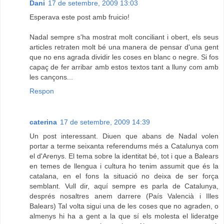
Dani
17 de setembre, 2009 13:03
Esperava este post amb fruicio!
Nadal sempre s'ha mostrat molt conciliant i obert, els seus
articles retraten molt bé una manera de pensar d'una gent
que no ens agrada dividir les coses en blanc o negre. Si fos
capaç de fer arribar amb estos textos tant a lluny com amb
les cançons...
Respon
caterina
17 de setembre, 2009 14:39
Un post interessant. Diuen que abans de Nadal volen
portar a terme seixanta referendums més a Catalunya com
el d'Arenys. El tema sobre la identitat bé, tot i que a Balears
en temes de llengua i cultura ho tenim assumit que és la
catalana, en el fons la situació no deixa de ser força
semblant. Vull dir, aquí sempre es parla de Catalunya,
després nosaltres anem darrere (País Valencià i Illes
Balears) Tal volta sigui una de les coses que no agraden, o
almenys hi ha a gent a la que sí els molesta el lideratge