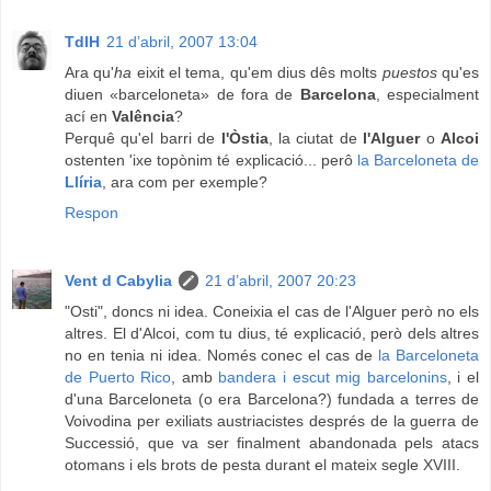
TdlH
21 d’abril, 2007 13:04
Ara qu'
ha
eixit el tema, qu'em dius dês molts
puestos
qu'es
diuen «barceloneta» de fora de
Barcelona
, especialment
ací en
Valência
?
Perquê qu'el barri de
l'Òstia
, la ciutat de
l'Alguer
o
Alcoi
ostenten 'ixe topònim té explicació... perô
la Barceloneta de
Llíria
, ara com per exemple?
Respon
Vent d Cabylia
21 d’abril, 2007 20:23
"Osti", doncs ni idea. Coneixia el cas de l'Alguer però no els
altres. El d'Alcoi, com tu dius, té explicació, però dels altres
no en tenia ni idea. Només conec el cas de
la Barceloneta
de Puerto Rico
, amb
bandera i escut mig barcelonins
, i el
d'una Barceloneta (o era Barcelona?) fundada a terres de
Voivodina per exiliats austriacistes després de la guerra de
Successió, que va ser finalment abandonada pels atacs
otomans i els brots de pesta durant el mateix segle XVIII.