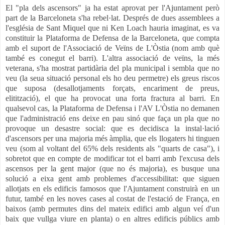
El "pla dels ascensors" ja ha estat aprovat per l'Ajuntament però
part de la Barceloneta s'ha rebel·lat. Després de dues assemblees a
l'església de Sant Miquel que ni Ken Loach hauria imaginat, es va
constituir la Plataforma de Defensa de la Barceloneta, que compta
amb el suport de l'Associació de Veïns de L'Òstia (nom amb què
també es conegut el barri). L'altra associació de veïns, la més
veterana, s'ha mostrat partidària del pla municipal i sembla que no
veu (la seua situació personal els ho deu permetre) els greus riscos
que suposa (desallotjaments forçats, encariment de preus,
elitització), el que ha provocat una forta fractura al barri. En
qualsevol cas, la Plataforma de Defensa i l'AV L'Òstia no demanen
que l'administració ens deixe en pau sinó que faça un pla que no
provoque un desastre social: que es decidisca la instal·lació
d'ascensors per una majoria més àmplia, que els llogaters hi tinguen
veu (som al voltant del 65% dels residents als "quarts de casa"), i
sobretot que en compte de modificar tot el barri amb l'excusa dels
ascensos per la gent major (que no és majoria), es busque una
solució a eixa gent amb problemes d'accessibilitat: que siguen
allotjats en els edificis famosos que l'Ajuntament construirà en un
futur, també en les noves cases al costat de l'estació de França, en
baixos (amb permutes dins del mateix edifici amb algun veí d'un
baix que vullga viure en planta) o en altres edificis públics amb