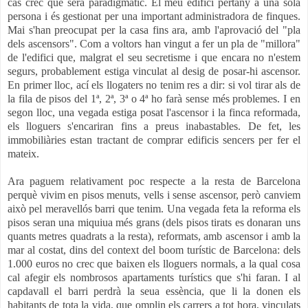
cas crec que serà paradigmàtic. El meu edifici pertany a una sola
persona i és gestionat per una important administradora de finques.
Mai s'han preocupat per la casa fins ara, amb l'aprovació del "pla
dels ascensors". Com a voltors han vingut a fer un pla de "millora"
de l'edifici que, malgrat el seu secretisme i que encara no n'estem
segurs, probablement estiga vinculat al desig de posar-hi ascensor.
En primer lloc, ací els llogaters no tenim res a dir: si vol tirar als de
la fila de pisos del 1ª, 2ª, 3ª o 4ª ho farà sense més problemes. I en
segon lloc, una vegada estiga posat l'ascensor i la finca reformada,
els lloguers s'encariran fins a preus inabastables. De fet, les
immobiliàries estan tractant de comprar edificis sencers per fer el
mateix.
Ara paguem relativament poc respecte a la resta de Barcelona
perquè vivim en pisos menuts, vells i sense ascensor, però canviem
això pel meravellós barri que tenim. Una vegada feta la reforma els
pisos seran una miquiua més grans (dels pisos tirats es donaran uns
quants metres quadrats a la resta), reformats, amb ascensor i amb la
mar al costat, dins del context del boom turístic de Barcelona: dels
1.000 euros no crec que baixen els lloguers normals, a la qual cosa
cal afegir els nombrosos apartaments turístics que s'hi faran. I al
capdavall el barri perdrà la seua essència, que li la donen els
habitants de tota la vida, que omplin els carrers a tot hora, vinculats