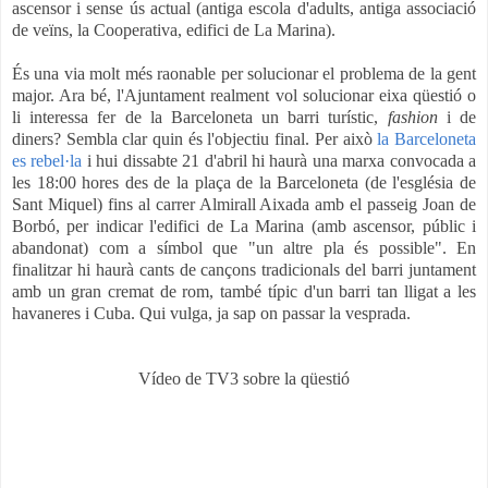
ascensor i sense ús actual (antiga escola d'adults, antiga associació
de veïns, la Cooperativa, edifici de La Marina).
És una via molt més raonable per solucionar el problema de la gent
major. Ara bé, l'Ajuntament realment vol solucionar eixa qüestió o
li interessa fer de la Barceloneta un barri turístic,
fashion
i de
diners? Sembla clar quin és l'objectiu final. Per això
la Barceloneta
es rebel·la
i hui dissabte 21 d'abril hi haurà una marxa convocada a
les 18:00 hores des de la plaça de la Barceloneta (de l'església de
Sant Miquel) fins al carrer Almirall Aixada amb el passeig Joan de
Borbó, per indicar l'edifici de La Marina (amb ascensor, públic i
abandonat) com a símbol que "un altre pla és possible". En
finalitzar hi haurà cants de cançons tradicionals del barri juntament
amb un gran cremat de rom, també típic d'un barri tan lligat a les
havaneres i Cuba. Qui vulga, ja sap on passar la vesprada.
Vídeo de TV3 sobre la qüestió