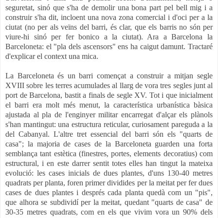
seguretat, sinó que s'ha de demolir una bona part pel bell mig i a
construir s'ha dit, incloent una nova zona comercial i d'oci per a la
ciutat (no per als veïns del barri, és clar, que els barris no són per
viure-hi sinó per fer bonico a la ciutat). Ara a Barcelona la
Barceloneta: el "pla dels ascensors" ens ha caigut damunt. Tractaré
d'explicar el context una mica.
La Barceloneta és un barri començat a construir a mitjan segle
XVIII sobre les terres acumulades al llarg de vora tres segles junt al
port de Barcelona, bastit a finals de segle XV. Tot i que inicialment
el barri era molt més menut, la característica urbanística bàsica
ajustada al pla de l'enginyer militar encarregat d'alçar els plànols
s'han mantingut: una estructura reticular, curiosament pareguda a la
del Cabanyal. L'altre tret essencial del barri són els "quarts de
casa"; la majoria de cases de la Barceloneta guarden una forta
semblança tant estètica (finestres, portes, elements decoratius) com
estructural, i en este darrer sentit totes elles han tingut la mateixa
evolució: les cases inicials de dues plantes, d'uns 130-40 metres
quadrats per planta, foren primer dividides per la meitat per fer dues
cases de dues plantes i després cada planta quedà com un "pis",
que alhora se subdividí per la meitat, quedant "quarts de casa" de
30-35 metres quadrats, com en els que vivim vora un 90% dels