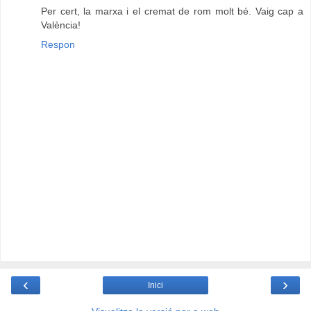
Per cert, la marxa i el cremat de rom molt bé. Vaig cap a
València!
Respon
‹
›
Inici