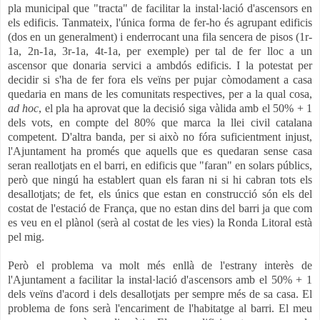
pla municipal que "tracta" de facilitar la instal·lació d'ascensors en
els edificis. Tanmateix, l'única forma de fer-ho és agrupant edificis
(dos en un generalment) i enderrocant una fila sencera de pisos (1r-
1a, 2n-1a, 3r-1a, 4t-1a, per exemple) per tal de fer lloc a un
ascensor que donaria servici a ambdós edificis. I la potestat per
decidir si s'ha de fer fora els veïns per pujar còmodament a casa
quedaria en mans de les comunitats respectives, per a la qual cosa,
ad hoc
, el pla ha aprovat que la decisió siga vàlida amb el 50% + 1
dels vots, en compte del 80% que marca la llei civil catalana
competent. D'altra banda, per si això no fóra suficientment injust,
l'Ajuntament ha promés que aquells que es quedaran sense casa
seran reallotjats en el barri, en edificis que "faran" en solars públics,
però que ningú ha establert quan els faran ni si hi cabran tots els
desallotjats; de fet, els únics que estan en construcció són els del
costat de l'estació de França, que no estan dins del barri ja que com
es veu en el plànol (serà al costat de les vies) la Ronda Litoral està
pel mig.
Però el problema va molt més enllà de l'estrany interès de
l'Ajuntament a facilitar la instal·lació d'ascensors amb el 50% + 1
dels veïns d'acord i dels desallotjats per sempre més de sa casa. El
problema de fons serà l'encariment de l'habitatge al barri. El meu