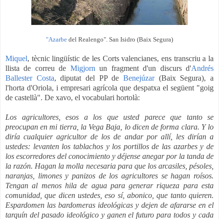
"Azarbe
del Realengo". San Isidro (Baix Segura)
Miquel
, tècnic lingüístic de les Corts valencianes, ens transcriu a la
llista de correu de
Migjorn
un fragment d'un discurs d'
Andrés
Ballester Costa
, diputat del PP de
Benejúzar
(Baix Segura), a
l'horta d'Oriola, i empresari agrícola que despatxa el següent "goig
de castellà". De xavo, el vocabulari hortolà:
Los agricultores, esos a los que usted parece que tanto se
preocupan en mi tierra, la Vega Baja, lo dicen de forma clara. Y lo
diría cualquier agricultor de los de andar por allí, les dirían a
ustedes: levanten los tablachos y los portillos de las azarbes y de
los escorredores del conocimiento y déjense anegar por la tanda de
la razón. Hagan la molla necesaria para que los arcasiles, pésoles,
naranjas, limones y panizos de los agricultores se hagan roísos.
Tengan al menos hila de agua para generar riqueza para esta
comunidad, que dicen ustedes, eso sí, abonico, que tanto quieren.
Espardomen las bardomeras ideológicas y dejen de afararse en el
tarquín del pasado ideológico y ganen el futuro para todos y cada