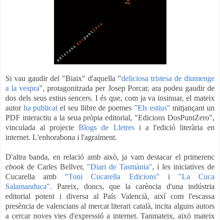
Si vau gaudir del "Biaix" d'aquella "
deliciosa tristesa de diumenge
a la vespra
", protagonitzada per Josep Porcar, ara podeu gaudir de
dos dels seus estius sencers. I és que, com ja va insinuar, el mateix
autor
ha publicat
el seu llibre de poemes
"Els estius"
mitjançant un
PDF interactiu a la seua pròpia editorial, "Edicions DosPuntZero",
vinculada al projecte
Blogs de Lletres
i a l'edició literària en
internet. L'enhorabona i l'agraïment.
D'altra banda, en relació amb això, ja vam destacar el primerenc
ebook
de Carles Bellver,
"Diari de Tasmània"
, i les iniciatives de
Cucarella amb
"Toni Cucarella Edicions"
i
"La Cuca
Salamanduca"
. Pareix, doncs, que la carència d'una indústria
editorial potent i diversa al País Valencià, així com l'escassa
presència de valencians al mercat literari català, incita alguns autors
a cercar noves vies d'expressió a internet. Tanmateix, això mateix