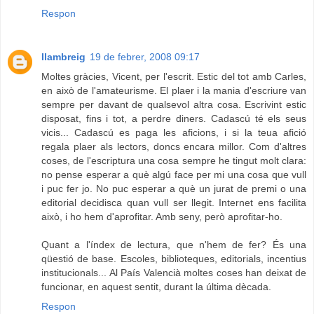
Respon
llambreig
19 de febrer, 2008 09:17
Moltes gràcies, Vicent, per l'escrit. Estic del tot amb Carles,
en això de l'amateurisme. El plaer i la mania d'escriure van
sempre per davant de qualsevol altra cosa. Escrivint estic
disposat, fins i tot, a perdre diners. Cadascú té els seus
vicis... Cadascú es paga les aficions, i si la teua afició
regala plaer als lectors, doncs encara millor. Com d'altres
coses, de l'escriptura una cosa sempre he tingut molt clara:
no pense esperar a què algú face per mi una cosa que vull
i puc fer jo. No puc esperar a què un jurat de premi o una
editorial decidisca quan vull ser llegit. Internet ens facilita
això, i ho hem d'aprofitar. Amb seny, però aprofitar-ho.
Quant a l'índex de lectura, que n'hem de fer? És una
qüestió de base. Escoles, biblioteques, editorials, incentius
institucionals... Al País Valencià moltes coses han deixat de
funcionar, en aquest sentit, durant la última dècada.
Respon