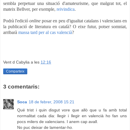
sembla perpetuar una situació d'amateurisme, que malgrat tot, el
mateix Bellver, per exemple,
reivindica
.
Podrà l'edició
online
posar en peu d'igualtat catalans i valencians en
la publicació de literatura en català? O eixe futur, potser somniat,
arribarà
massa tard per al cas valencià
?
Vent d Cabylia
a les
12:16
Comparteix
3 comentaris:
Soca
18 de febrer, 2008 15:21
Qué trist i quin disgut vore que allò que u fa amb total
normalitat cada dia: llegir i llegir en valencià ho fan uns
pocs milers de valencians. I anem cap avall.
No puc deixar de lamentar-ho.