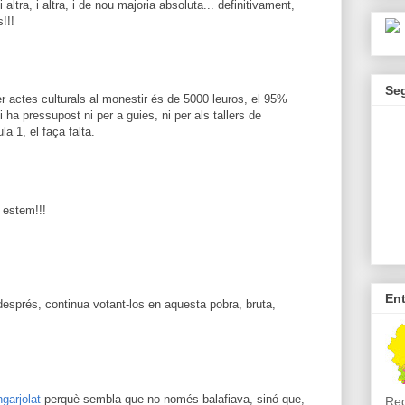
 altra, i altra, i de nou majoria absoluta... definitivament,
!!!
Se
r actes culturals al monestir és de 5000 leuros, el 95%
ha pressupost ni per a guies, ni per als tallers de
la 1, el faça falta.
 estem!!!
En
, després, continua votant-los en aquesta pobra, bruta,
ngarjolat
perquè sembla que no només balafiava, sinó que,
Reg