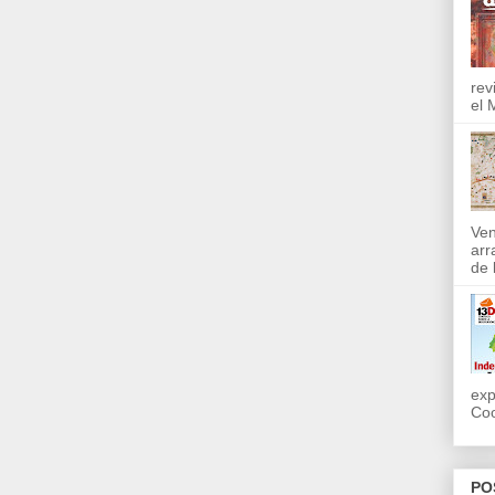
rev
el 
Ven
arr
de l
exp
Coo
PO