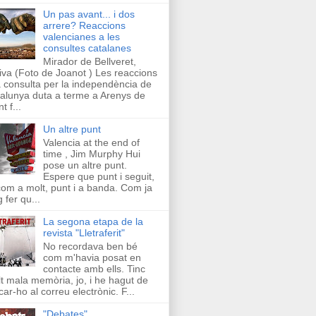
Un pas avant... i dos
arrere? Reaccions
valencianes a les
consultes catalanes
Mirador de Bellveret,
iva (Foto de Joanot ) Les reaccions
a consulta per la independència de
alunya duta a terme a Arenys de
t f...
Un altre punt
Valencia at the end of
time , Jim Murphy Hui
pose un altre punt.
Espere que punt i seguit,
com a molt, punt i a banda. Com ja
g fer qu...
La segona etapa de la
revista "Lletraferit"
No recordava ben bé
com m'havia posat en
contacte amb ells. Tinc
t mala memòria, jo, i he hagut de
car-ho al correu electrònic. F...
"Debates"