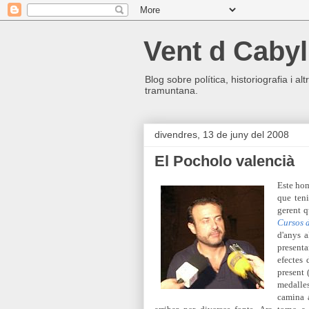
Vent d Cabyl
Blog sobre política, historiografia i a
tramuntana.
divendres, 13 de juny del 2008
El Pocholo valencià
Este hom
que ten
gerent q
Cursos d
d'anys a
presenta
efectes 
present 
medalle
camina a