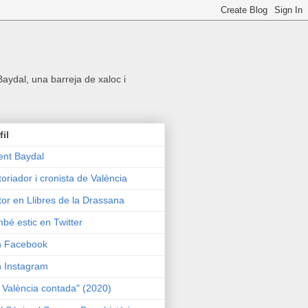
 Baydal, una barreja de xaloc i
fil
ent Baydal
toriador i cronista de València
tor en Llibres de la Drassana
bé estic en Twitter
n Facebook
n Instagram
 València contada" (2020)