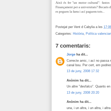
Això és fer "un motor cultural": fastos 
Finançament per a universitats? Becaris d'
es peguen la farra i ací paguem tots...
Postejat per
Vent d Cabylia
a les
17:0
Categories:
Història
,
Política valencia
7 comentaris:
Jorge
ha dit...
Correcte amic, i ací no passa r
canal bou. Per cert, em podrie
13 de juny, 2008 17:32
Anònim ha dit...
Un altre "desfalco". Quants en
13 de juny, 2008 20:20
Anònim ha dit...
una, i un altra, i un altra, i alt