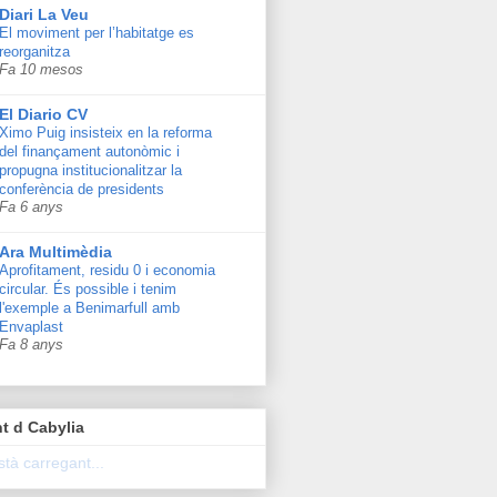
Diari La Veu
El moviment per l’habitatge es
reorganitza
Fa 10 mesos
El Diario CV
Ximo Puig insisteix en la reforma
del finançament autonòmic i
propugna institucionalitzar la
conferència de presidents
Fa 6 anys
Ara Multimèdia
Aprofitament, residu 0 i economia
circular. És possible i tenim
l'exemple a Benimarfull amb
Envaplast
Fa 8 anys
t d Cabylia
stà carregant...