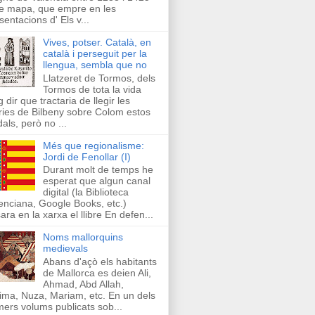
e mapa, que empre en les
sentacions d' Els v...
Vives, potser. Català, en
català i perseguit per la
llengua, sembla que no
Llatzeret de Tormos, dels
Tormos de tota la vida
g dir que tractaria de llegir les
ries de Bilbeny sobre Colom estos
als, però no ...
Més que regionalisme:
Jordi de Fenollar (I)
Durant molt de temps he
esperat que algun canal
digital (la Biblioteca
enciana, Google Books, etc.)
ara en la xarxa el llibre En defen...
Noms mallorquins
medievals
Abans d'açò els habitants
de Mallorca es deien Ali,
Ahmad, Abd Allah,
ima, Nuza, Mariam, etc. En un dels
mers volums publicats sob...