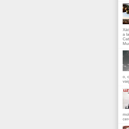
Xàt
a l
Cat
Mun
o, 
vai
mol
cer