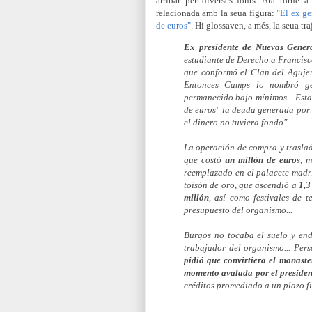
arribar per diverses fonts. Ara torne a
relacionada amb la seua figura:
"El ex ge
de euros"
. Hi glossaven, a més, la seua tra
Ex presidente de Nuevas Gener
estudiante de Derecho a Francis
que conformó el Clan del Aguje
Entonces Camps lo nombró ge
permanecido bajo mínimos... Esta
de euros" la deuda generada por
el dinero no tuviera fondo"...
La operación de compra y traslad
que costó
un millón de euro
s, 
reemplazado en el palacete madr
toisón de oro,
que ascendió a
1,3
millón
, así como festivales de t
presupuesto del organismo...
Burgos no tocaba el suelo y end
trabajador del organismo... Per
pidió que convirtiera el monaste
momento avalada por el preside
créditos promediado a un plazo f