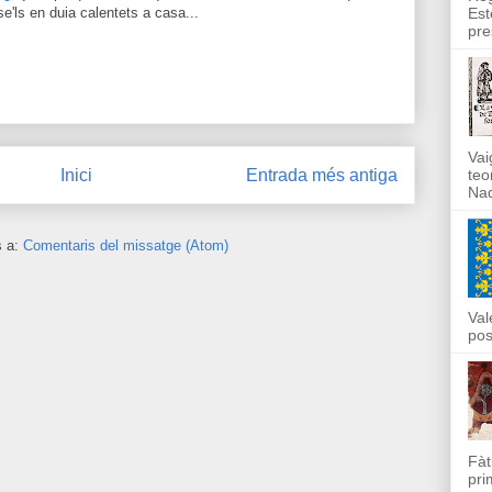
'ls en duia calentets a casa...
Est
pre
Vai
teo
Inici
Entrada més antiga
Nad
s a:
Comentaris del missatge (Atom)
Val
pos
Fàt
pri