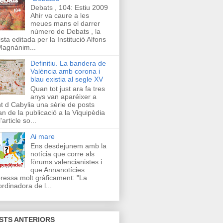
Debats , 104: Estiu 2009
Ahir va caure a les
meues mans el darrer
número de Debats , la
ista editada per la Institució Alfons
Magnànim...
Definitiu. La bandera de
València amb corona i
blau existia al segle XV
Quan tot just ara fa tres
anys van aparéixer a
t d Cabylia una sèrie de posts
an de la publicació a la Viquipèdia
'article so...
Ai mare
Ens desdejunem amb la
notícia que corre als
fòrums valencianistes i
que Annanotícies
ressa molt gràficament: "La
rdinadora de l...
STS ANTERIORS