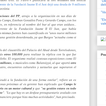
 saber d'ell.
El País-PV
publicava fa tres setmanes una notícia
"De
rente de la Fundació Jaume II el Just dejó una deuda de 9 millones
del
jectòria:
"Va
aciones del PP
, atrajo a la organización en sus días de
"El
co Camps, Esteban González Pons y Gerardo Camps, con los
val
ro
, en referencia al nombre del bar al que eran asiduos...
rente de la Fundación Jaume II El Just, que había
s mismas fuentes han cuantificado en "unos nueve millones
 una gestión desordenada, ya que Burgos "actuaba como si
o del claustrillo del Palacio del Abad desde Torrelodones,
más
otros 100.000
para realizar la réplica con la que fue
Pre
ileño. El organismo realizó costosas exposiciones como
El
 millones
, o musicales como
Balansiyyá,
al que aportó
otro
eatro, encuentros culturales y zarzuelas que superaron el
eudó a la fundación de una forma estelar", refiere un ex
sonas próximas al ex gerente han explicado que
Camps le
rio en un motor cultural y
que
"su gestión estuvo en todo
nte"
. "Lo que hay es un desfase presupuestario avalado con
inanciero porque hizo muchas actividades", han precisado.