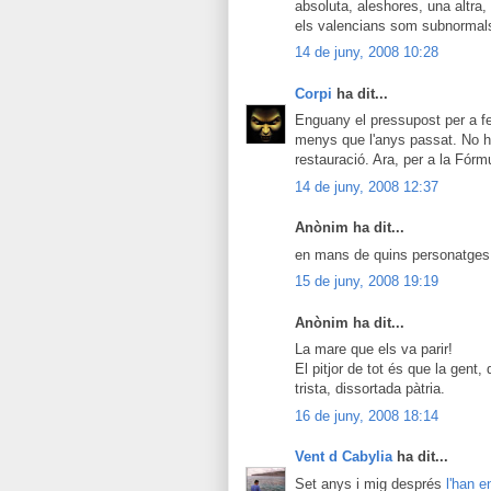
absoluta, aleshores, una altra, i
els valencians som subnormals
14 de juny, 2008 10:28
Corpi
ha dit...
Enguany el pressupost per a fe
menys que l'anys passat. No hi 
restauració. Ara, per a la Fórmu
14 de juny, 2008 12:37
Anònim ha dit...
en mans de quins personatges
15 de juny, 2008 19:19
Anònim ha dit...
La mare que els va parir!
El pitjor de tot és que la gent
trista, dissortada pàtria.
16 de juny, 2008 18:14
Vent d Cabylia
ha dit...
Set anys i mig després
l'han e