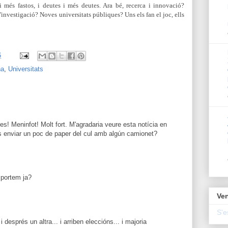
i més fastos, i deutes i més deutes. Ara bé, recerca i innovació?
investigació? Noves universitats públiques? Uns els fan el joc, ells
6
na
,
Universitats
es! Meninfot! Molt fort. M'agradaria veure esta notícia en
s enviar un poc de paper del cul amb algún camionet?
 portem ja?
Ven
S'e
ra i després un altra... i arriben eleccións... i majoria