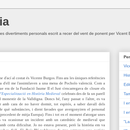
ia
ltres divertiments personals escrit a recer del vent de ponent per Vicent
Per
Vic
His
e d'ací al costat és Vicente Burgos. Fins ara les úniques referències
ia d'ell me l'assimilaven a una mena de Pocholo valencià. Com a
Edi
ue era de la Fundació Jaume II el Just s'encarregava de cloure els
'Especialització en Història Medieval
celebrats des de fa un parell
Tam
l monestir de la Valldigna. Doncs bé, l'any passat o l'altre, es va
I e
r amb cara de no haver dormit, tot espitós, a saber davall dels
de què substàncies, i dient favades que avergonyiren el personal
I e
(procedent de mitja Europa). Fins i tot en el moment d'atorgar unes
s va ocasionar un incident amb un catedràtic de medieval que
"La
mb certa dificultat. Jo no estava present, però la història em va