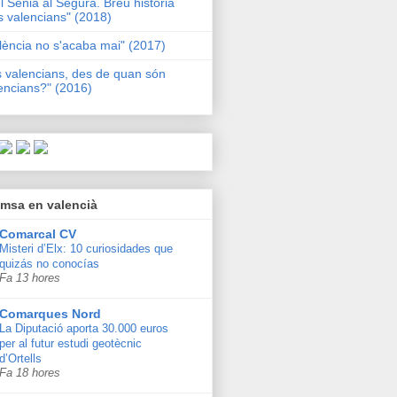
l Sénia al Segura. Breu història
s valencians" (2018)
lència no s'acaba mai" (2017)
s valencians, des de quan són
encians?" (2016)
msa en valencià
Comarcal CV
Misteri d’Elx: 10 curiosidades que
quizás no conocías
Fa 13 hores
Comarques Nord
La Diputació aporta 30.000 euros
per al futur estudi geotècnic
d’Ortells
Fa 18 hores