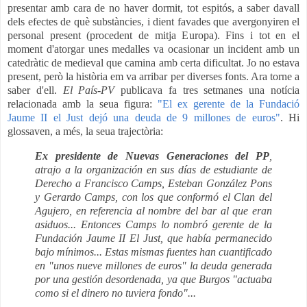
presentar amb cara de no haver dormit, tot espitós, a saber davall
dels efectes de què substàncies, i dient favades que avergonyiren el
personal present (procedent de mitja Europa). Fins i tot en el
moment d'atorgar unes medalles va ocasionar un incident amb un
catedràtic de medieval que camina amb certa dificultat. Jo no estava
present, però la història em va arribar per diverses fonts. Ara torne a
saber d'ell.
El País-PV
publicava fa tres setmanes una notícia
relacionada amb la seua figura:
"El ex gerente de la Fundació
Jaume II el Just dejó una deuda de 9 millones de euros"
. Hi
glossaven, a més, la seua trajectòria:
Ex presidente de Nuevas Generaciones del PP
,
atrajo a la organización en sus días de estudiante de
Derecho a Francisco Camps, Esteban González Pons
y Gerardo Camps, con los que conformó el Clan del
Agujero
, en referencia al nombre del bar al que eran
asiduos... Entonces Camps lo nombró gerente de la
Fundación Jaume II El Just, que había permanecido
bajo mínimos... Estas mismas fuentes han cuantificado
en "unos nueve millones de euros" la deuda generada
por una gestión desordenada, ya que Burgos "actuaba
como si el dinero no tuviera fondo"...