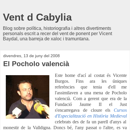
Vent d Cabylia
Blog sobre política, historiografia i altres divertiments
personals escrit a recer del vent de ponent per Vicent
Baydal, una barreja de xaloc i tramuntana.
divendres, 13 de juny del 2008
El Pocholo valencià
Este home d'ací al costat és Vicente
Burgos. Fins ara les úniques
referències que tenia d'ell me
l'assimilaven a una mena de Pocholo
valencià. Com a gerent que era de la
Fundació Jaume II el Just
s'encarregava de cloure els
Cursos
d'Especialització en Història Medieval
celebrats des de fa un parell d'anys al
monestir de la Valldigna. Doncs bé, l'any passat o l'altre, es va