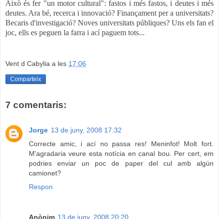
Això és fer "un motor cultural": fastos i més fastos, i deutes i més
deutes. Ara bé, recerca i innovació? Finançament per a universitats?
Becaris d'investigació? Noves universitats públiques? Uns els fan el
joc, ells es peguen la farra i ací paguem tots...
Vent d Cabylia
a les
17:06
Comparteix
7 comentaris:
Jorge
13 de juny, 2008 17:32
Correcte amic, i ací no passa res! Meninfot! Molt fort.
M'agradaria veure esta notícia en canal bou. Per cert, em
podries enviar un poc de paper del cul amb algún
camionet?
Respon
Anònim
13 de juny, 2008 20:20