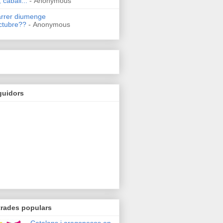
 caball...
- Anonymous
arrer diumenge
ctubre??
- Anonymous
guidors
trades populars
Catalans i aragonesos en