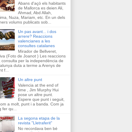
Abans d'açò els habitants
de Mallorca es deien Ali,
Ahmad, Abd Allah,
ima, Nuza, Mariam, etc. En un dels
mers volums publicats sob...
Un pas avant... i dos
arrere? Reaccions
valencianes a les
consultes catalanes
Mirador de Bellveret,
iva (Foto de Joanot ) Les reaccions
a consulta per la independència de
alunya duta a terme a Arenys de
t f...
Un altre punt
Valencia at the end of
time , Jim Murphy Hui
pose un altre punt.
Espere que punt i seguit,
com a molt, punt i a banda. Com ja
g fer qu...
La segona etapa de la
revista "Lletraferit"
No recordava ben bé