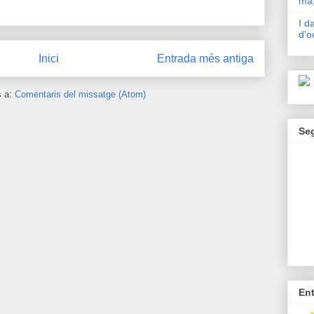
mà,
I d
d'o
Inici
Entrada més antiga
s a:
Comentaris del missatge (Atom)
Se
En