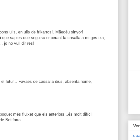
ons ulls, en ulls de frikarros!. Mãedéu sinyor!
 i que sapies que seguisc esperant la casalla a mitges ixa,
. jo no vull dir res!
 el futur... Favâes de cassalla dius, absenta home,
quet més fluixet que els anteriors...és molt difícil
e Botifarra...
Ven
qua