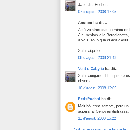
Ja te dic, Roderic...
07 d’agost, 2008 17:05
Anònim ha dit...
Això vojatros que eu mireu en b
Ale, besitos a la Barcelonetta,
a vo si en lo que queda d'estiu..
Salut xiquillo!
08 d’agost, 2008 21:43
Vent d Cabylia
ha dit...
Salut xungarro! El friquisme és
absenta...
10 d’agost, 2008 12:05
PerisPuchol
ha dit...
Molt bó, com sempre, però un po
superar al Genovès disfrassat d
11 d’agost, 2008 15:22
Publica un comentari a l'entrada