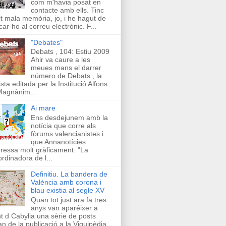
com m'havia posat en
contacte amb ells. Tinc
t mala memòria, jo, i he hagut de
car-ho al correu electrònic. F...
"Debates"
Debats , 104: Estiu 2009
Ahir va caure a les
meues mans el darrer
número de Debats , la
ista editada per la Institució Alfons
Magnànim...
Ai mare
Ens desdejunem amb la
notícia que corre als
fòrums valencianistes i
que Annanotícies
ressa molt gràficament: "La
rdinadora de l...
Definitiu. La bandera de
València amb corona i
blau existia al segle XV
Quan tot just ara fa tres
anys van aparéixer a
t d Cabylia una sèrie de posts
an de la publicació a la Viquipèdia