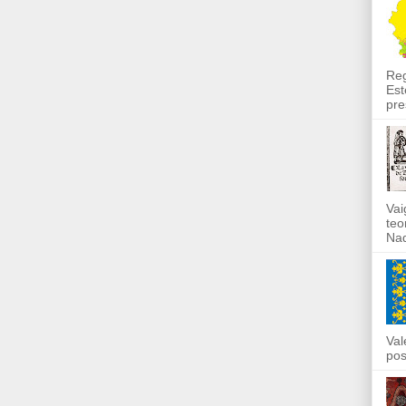
Reg
Est
pre
Vai
teo
Nad
Val
pos