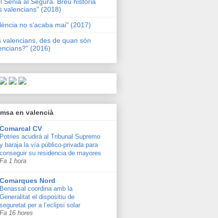
l Sénia al Segura. Breu història
s valencians" (2018)
lència no s'acaba mai" (2017)
s valencians, des de quan són
encians?" (2016)
msa en valencià
Comarcal CV
Potries acudirá al Tribunal Supremo
y baraja la vía público-privada para
conseguir su residencia de mayores
Fa 1 hora
Comarques Nord
Benassal coordina amb la
Generalitat el dispositiu de
seguretat per a l’eclipsi solar
Fa 16 hores