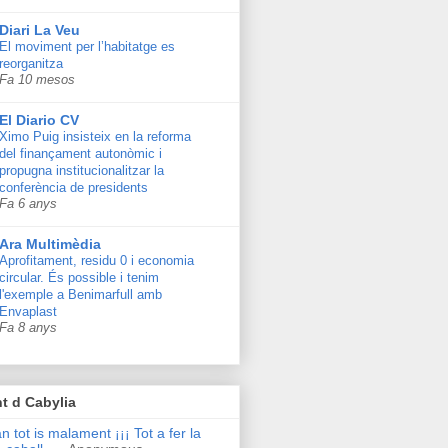
Diari La Veu
El moviment per l’habitatge es
reorganitza
Fa 10 mesos
El Diario CV
Ximo Puig insisteix en la reforma
del finançament autonòmic i
propugna institucionalitzar la
conferència de presidents
Fa 6 anys
Ara Multimèdia
Aprofitament, residu 0 i economia
circular. És possible i tenim
l'exemple a Benimarfull amb
Envaplast
Fa 8 anys
t d Cabylia
n tot is malament ¡¡¡ Tot a fer la