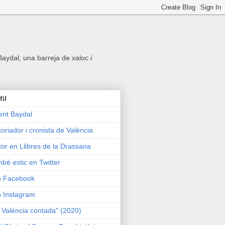
 Baydal, una barreja de xaloc i
fil
ent Baydal
toriador i cronista de València
tor en Llibres de la Drassana
bé estic en Twitter
n Facebook
n Instagram
 València contada" (2020)