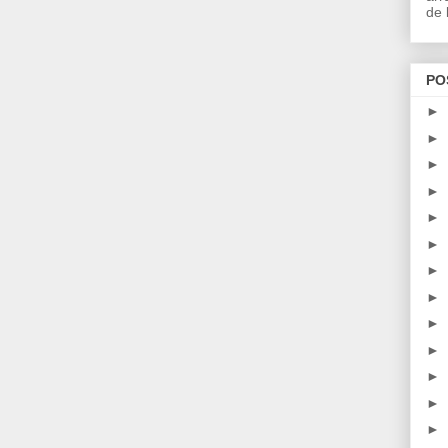
de l
PO
►
►
►
►
►
►
►
►
►
►
►
►
►