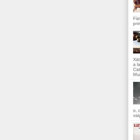
Fàt
pri
Xàt
a l
Cat
Mun
o, 
vai