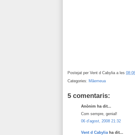
Postejat per
Vent d Cabylia
a les
08:0
Categories:
Mãemeua
5 comentaris:
Anònim ha dit...
Com sempre, genial!
06 d’agost, 2008 21:32
Vent d Cabylia
ha dit...