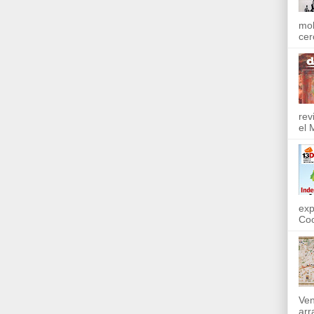
mol
cer
rev
el 
exp
Coo
Ven
arr