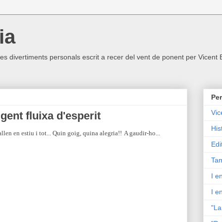
ia
ltres divertiments personals escrit a recer del vent de ponent per Vicent
Per
Vic
ent fluixa d'esperit
His
len en estiu i tot... Quin goig, quina alegria!!
A gaudir-ho...
Edi
Tam
I e
I e
"La