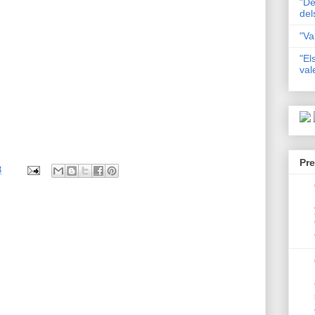
"De
del
"Va
"El
val
Pre
8