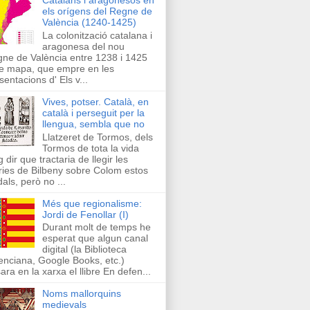
els orígens del Regne de
València (1240-1425)
La colonització catalana i
aragonesa del nou
ne de València entre 1238 i 1425
e mapa, que empre en les
sentacions d' Els v...
Vives, potser. Català, en
català i perseguit per la
llengua, sembla que no
Llatzeret de Tormos, dels
Tormos de tota la vida
g dir que tractaria de llegir les
ries de Bilbeny sobre Colom estos
als, però no ...
Més que regionalisme:
Jordi de Fenollar (I)
Durant molt de temps he
esperat que algun canal
digital (la Biblioteca
enciana, Google Books, etc.)
ara en la xarxa el llibre En defen...
Noms mallorquins
medievals