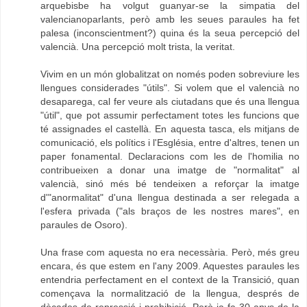
arquebisbe ha volgut guanyar-se la simpatia del
valencianoparlants, però amb les seues paraules ha fet
palesa (inconscientment?) quina és la seua percepció del
valencià. Una percepció molt trista, la veritat.
Vivim en un món globalitzat on només poden sobreviure les
llengues considerades "útils". Si volem que el valencià no
desaparega, cal fer veure als ciutadans que és una llengua
"útil", que pot assumir perfectament totes les funcions que
té assignades el castellà. En aquesta tasca, els mitjans de
comunicació, els polítics i l'Església, entre d'altres, tenen un
paper fonamental. Declaracions com les de l'homilia no
contribueixen a donar una imatge de "normalitat" al
valencià, sinó més bé tendeixen a reforçar la imatge
d'"anormalitat" d'una llengua destinada a ser relegada a
l'esfera privada ("als braços de les nostres mares", en
paraules de Osoro).
Una frase com aquesta no era necessària. Però, més greu
encara, és que estem en l'any 2009. Aquestes paraules les
entendria perfectament en el context de la Transició, quan
començava la normalització de la llengua, després de
dècades de repressió i prohibició. Però ja fa 30 anys de la