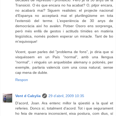
Transició. O és que encara no ha acabat? O, pitjor encara,
no acabarà mai? Siguem realistes: el projecte nacional
d'Espanya no acceptarà mai el plurilingüisme en tota
l'extensió del terme. L'experiència de 30 anys de
democràcia així ho avalen. Potser Osoro ens sorprenga,
però més enllà de gestos i actituds tímides en matèria
lingüística, només podem esperar un miracle. Tant de bo
m'equivoque!
Vicent, quan parles del "problema de fons", jo diria que si
visquéssem en un País "normal", amb una llengua
"normal", i vingués un arquebisbe alemany o polonés, per
exemple, parlaria valencià com una cosa natural, sense
cap mena de dubte.
Respon
Vent d Cabylia
29 d’abril, 2009 10:35
D'acord, Joan. Ara entenc millor la qüestió a la qual et
referies. Doncs sí, totalment d'acord. Tot i que segurament
ho feia de manera inconscient, eixa postura, com dius, sí