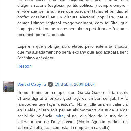
d'alguns racons (esglèsia, partits polítics...) sempre empren
el valencià per a la frase que busca el titular, el brindis, el
bròfec ocasional en un discurs electoral populista, per a
cantar l'himne regional exageradament, com fa Rita, que
boqueja de tal manera que sembla un peix fora de l'aigua...
resumint, per a l'anècdota.
Esperem que s'òbriga altra etapa, però estem tant patits
que malauradament no seria extrany que açò acabara sent
l'enèsima anècdota.
Respon
Vent d Cabylia
19 d’abril, 2009 14:04
Home, tenint en compte que García-Gasco ni tan sols
s'havia dignat a fer cap gest, açò és un bon senyal. I Rita
tampoc és que faça "gestos"... No amolla una en valencià
en la vida, ni tan sols per en els moments claus de la vida
social de València:
mira
, si no, el vídeo de la tria de la
fallera major de l'any passat (Marta Agustín parlant en
valencià i ella, res, contestant sempre en castellà).