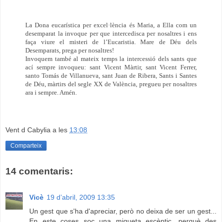
La Dona eucarística per excel·lència és Maria, a Ella com un
desemparat la invoque per que intercedisca per nosaltres i ens
faça viure el misteri de l’Eucaristia. Mare de Déu dels
Desemparats, prega per nosaltres!
Invoquem també al mateix temps la intercessió dels sants que
ací sempre invoqueu: sant Vicent Màrtir, sant Vicent Ferrer,
santo Tomás de Villanueva, sant Juan de Ribera, Sants i Santes
de Déu, màrtirs del segle XX de València, pregueu per nosaltres
ara i sempre. Amén.
Vent d Cabylia
a les
13:08
Comparteix
14 comentaris:
Vicè
19 d’abril, 2009 13:35
Un gest que s'ha d'apreciar, però no deixa de ser un gest...
En este coses soc una miqueta escèptic, perquè des