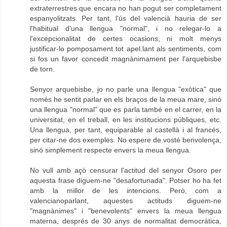
extraterrestres que encara no han pogut ser completament
espanyolitzats. Per tant, l'ús del valencià hauria de ser
l'habitual d'una llengua "normal", i no relegar-lo a
l'excepcionalitat de certes ocasions, ni molt menys
justificar-lo pomposament tot apel.lant als sentiments, com
si fos un favor concedit magnànimament per l'arquebisbe
de torn.
Senyor arquebisbe, jo no parle una llengua "exòtica" que
només he sentit parlar en els braços de la meua mare, sinó
una llengua "normal" que es parla també en el carrer, en la
universitat, en el treball, en les institucions públiques, etc.
Una llengua, per tant, equiparable al castellà i al francés,
per citar-ne dos exemples. No espere de vosté benvolença,
sinó simplement respecte envers la meua llengua.
No vull amb açò censurar l'actitud del senyor Osoro per
aquesta frase diguem-ne "desafortunada". Potser ho ha fet
amb la millor de les intencions. Però, com a
valencianoparlant, aquestes actituds diguem-ne
"magnànimes" i "benevolents" envers la meua llengua
materna, després de 30 anys de normalitat democràtica,