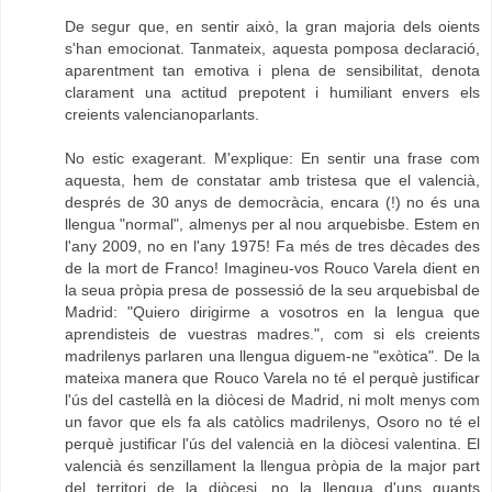
De segur que, en sentir això, la gran majoria dels oients
s'han emocionat. Tanmateix, aquesta pomposa declaració,
aparentment tan emotiva i plena de sensibilitat, denota
clarament una actitud prepotent i humiliant envers els
creients valencianoparlants.
No estic exagerant. M'explique: En sentir una frase com
aquesta, hem de constatar amb tristesa que el valencià,
després de 30 anys de democràcia, encara (!) no és una
llengua "normal", almenys per al nou arquebisbe. Estem en
l'any 2009, no en l'any 1975! Fa més de tres dècades des
de la mort de Franco! Imagineu-vos Rouco Varela dient en
la seua pròpia presa de possessió de la seu arquebisbal de
Madrid: "Quiero dirigirme a vosotros en la lengua que
aprendisteis de vuestras madres.", com si els creients
madrilenys parlaren una llengua diguem-ne "exòtica". De la
mateixa manera que Rouco Varela no té el perquè justificar
l'ús del castellà en la diòcesi de Madrid, ni molt menys com
un favor que els fa als catòlics madrilenys, Osoro no té el
perquè justificar l'ús del valencià en la diòcesi valentina. El
valencià és senzillament la llengua pròpia de la major part
del territori de la diòcesi, no la llengua d'uns quants