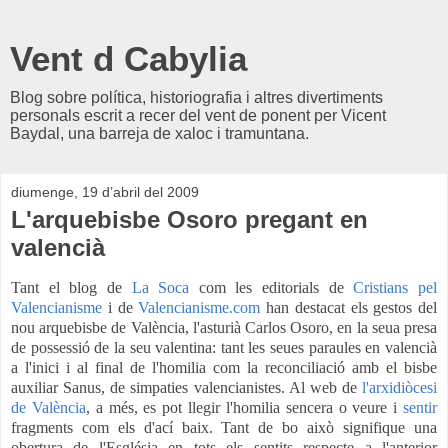
Vent d Cabylia
Blog sobre política, historiografia i altres divertiments
personals escrit a recer del vent de ponent per Vicent
Baydal, una barreja de xaloc i tramuntana.
diumenge, 19 d’abril del 2009
L'arquebisbe Osoro pregant en
valencià
Tant el blog de
La Soca
com les editorials de
Cristians pel
Valencianisme
i de
Valencianisme.com
han destacat els gestos del
nou arquebisbe de València, l'asturià Carlos Osoro, en la seua presa
de possessió de la seu valentina: tant les seues paraules en valencià
a l'inici i al final de l'homilia com la reconciliació amb el bisbe
auxiliar Sanus, de simpaties valencianistes. Al web de
l'arxidiòcesi
de València
, a més, es pot llegir l'homilia sencera o veure i
sentir
fragments com els d'ací baix. Tant de bo això signifique una
obertura de l'Església en tots els sentits respecte a l'anterior