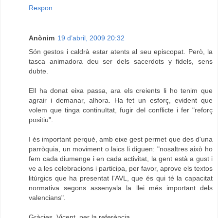
Respon
Anònim
19 d’abril, 2009 20:32
Són gestos i caldrà estar atents al seu episcopat. Però, la
tasca animadora deu ser dels sacerdots y fidels, sens
dubte.
Ell ha donat eixa passa, ara els creients li ho tenim que
agrair i demanar, alhora. Ha fet un esforç, evident que
volem que tinga continuïtat, fugir del conflicte i fer "reforç
positiu".
I és important perquè, amb eixe gest permet que des d'una
parròquia, un moviment o laics li diguen: "nosaltres això ho
fem cada diumenge i en cada activitat, la gent està a gust i
ve a les celebracions i participa, per favor, aprove els textos
litúrgics que ha presentat l'AVL, que és qui té la capacitat
normativa segons assenyala la llei més important dels
valencians".
Gràcies, Vicent, per la referència.