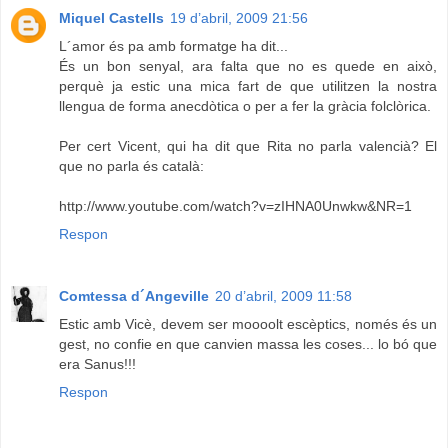
Miquel Castells
19 d’abril, 2009 21:56
L´amor és pa amb formatge ha dit...
És un bon senyal, ara falta que no es quede en això,
perquè ja estic una mica fart de que utilitzen la nostra
llengua de forma anecdòtica o per a fer la gràcia folclòrica.
Per cert Vicent, qui ha dit que Rita no parla valencià? El
que no parla és català:
http://www.youtube.com/watch?v=zIHNA0Unwkw&NR=1
Respon
Comtessa d´Angeville
20 d’abril, 2009 11:58
Estic amb Vicè, devem ser moooolt escèptics, només és un
gest, no confie en que canvien massa les coses... lo bó que
era Sanus!!!
Respon