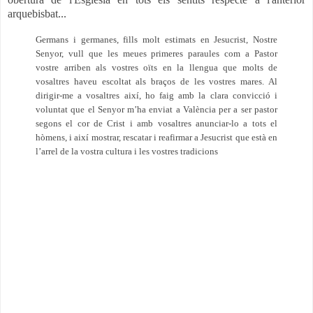
arquebisbat...
Germans i germanes, fills molt estimats en Jesucrist, Nostre
Senyor, vull que les meues primeres paraules com a Pastor
vostre arriben als vostres oïts en la llengua que molts de
vosaltres haveu escoltat als braços de les vostres mares. Al
dirigir-me a vosaltres així, ho faig amb la clara convicció i
voluntat que el Senyor m’ha enviat a València per a ser pastor
segons el cor de Crist i amb vosaltres anunciar-lo a tots el
hòmens, i així mostrar, rescatar i reafirmar a Jesucrist que està en
l’arrel de la vostra cultura i les vostres tradicions