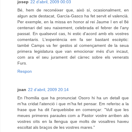
josep
22 d’abril, 2009 00:03
Bé, hem de reconéixer que, això sí, ocasionalment, en
algun acte destacat, García-Gasco ha fet servit el valencià.
Per exemple, en la missa en honor al rei Jaume I en el 8é
centenari del seu naixement, celebrada el febrer de l'any
passat. En qualsevol cas, hi estic d'acord amb els vostres
comentaris. L'experiència em fa ser bastant escèptic:
també Camps va fer gestos al començament de la seua
primera legislatura que van emocionar més d'un incaut,
com ara el seu jurament del càrrec sobre els venerats
Furs.
Respon
joan
22 d’abril, 2009 20:14
En l'homilia que ha pronunciat Osoro hi ha un detall que
m'ha cridat l'atenció i que m'ha fet pensar. Em referisc a la
frase que ha dit l'arquebisbe en començar: "Vull que les
meues primeres paraules com a Pastor vostre arriben als
vostres oïts en la llengua que molts de vosaltres haveu
escoltat als braços de les vostres mares."