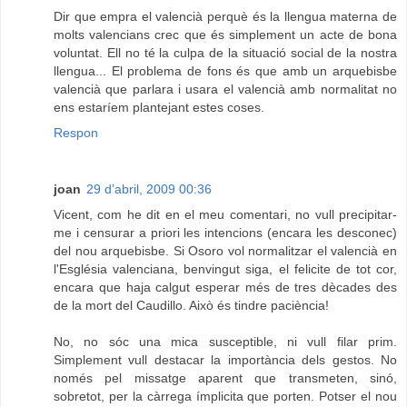
Dir que empra el valencià perquè és la llengua materna de
molts valencians crec que és simplement un acte de bona
voluntat. Ell no té la culpa de la situació social de la nostra
llengua... El problema de fons és que amb un arquebisbe
valencià que parlara i usara el valencià amb normalitat no
ens estaríem plantejant estes coses.
Respon
joan
29 d’abril, 2009 00:36
Vicent, com he dit en el meu comentari, no vull precipitar-
me i censurar a priori les intencions (encara les desconec)
del nou arquebisbe. Si Osoro vol normalitzar el valencià en
l'Església valenciana, benvingut siga, el felicite de tot cor,
encara que haja calgut esperar més de tres dècades des
de la mort del Caudillo. Això és tindre paciència!
No, no sóc una mica susceptible, ni vull filar prim.
Simplement vull destacar la importància dels gestos. No
només pel missatge aparent que transmeten, sinó,
sobretot, per la càrrega ímplicita que porten. Potser el nou