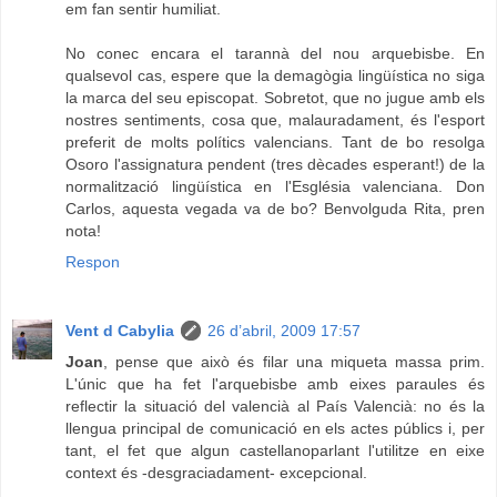
em fan sentir humiliat.
No conec encara el tarannà del nou arquebisbe. En
qualsevol cas, espere que la demagògia lingüística no siga
la marca del seu episcopat. Sobretot, que no jugue amb els
nostres sentiments, cosa que, malauradament, és l'esport
preferit de molts polítics valencians. Tant de bo resolga
Osoro l'assignatura pendent (tres dècades esperant!) de la
normalització lingüística en l'Església valenciana. Don
Carlos, aquesta vegada va de bo? Benvolguda Rita, pren
nota!
Respon
Vent d Cabylia
26 d’abril, 2009 17:57
Joan
, pense que això és filar una miqueta massa prim.
L'únic que ha fet l'arquebisbe amb eixes paraules és
reflectir la situació del valencià al País Valencià: no és la
llengua principal de comunicació en els actes públics i, per
tant, el fet que algun castellanoparlant l'utilitze en eixe
context és -desgraciadament- excepcional.