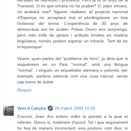
Transició. O és que encara no ha acabat? O, pitjor encara,
no acabarà mai? Siguem realistes: el projecte nacional
d'Espanya no acceptarà mai el plurilingüisme en tota
l'extensió del terme. L'experiència de 30 anys de
democràcia així ho avalen. Potser Osoro ens sorprenga,
però més enllà de gestos i actituds tímides en matèria
lingüística, només podem esperar un miracle. Tant de bo
m'equivoque!
Vicent, quan parles del "problema de fons", jo diria que si
visquéssem en un País "normal", amb una llengua
"normal", i vingués un arquebisbe alemany o polonés, per
exemple, parlaria valencià com una cosa natural, sense
cap mena de dubte.
Respon
Vent d Cabylia
29 d’abril, 2009 10:35
D'acord, Joan. Ara entenc millor la qüestió a la qual et
referies. Doncs sí, totalment d'acord. Tot i que segurament
ho feia de manera inconscient, eixa postura, com dius, sí