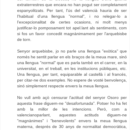
extraterrestres que encara no han pogut ser completament
espanyolitzats. Per tant, l'ús del valencià hauria de ser
l'habitual d'una llengua "normal", i no relegar-lo a
l'excepcionalitat de certes ocasions, ni molt menys
justificar-lo pomposament tot apel.lant als sentiments, com
si fos un favor concedit magnànimament per l'arquebisbe
de torn.
Senyor arquebisbe, jo no parle una llengua "exòtica" que
només he sentit parlar en els braços de la meua mare, sinó
una llengua "normal" que es parla també en el carrer, en la
universitat, en el treball, en les institucions públiques, etc.
Una llengua, per tant, equiparable al castellà i al francés,
per citar-ne dos exemples. No espere de vosté benvolença,
sinó simplement respecte envers la meua llengua.
No vull amb açò censurar l'actitud del senyor Osoro per
aquesta frase diguem-ne "desafortunada". Potser ho ha fet
amb la millor de les intencions. Però, com a
valencianoparlant, aquestes actituds diguem-ne
"magnànimes" i "benevolents" envers la meua llengua
materna, després de 30 anys de normalitat democràtica,