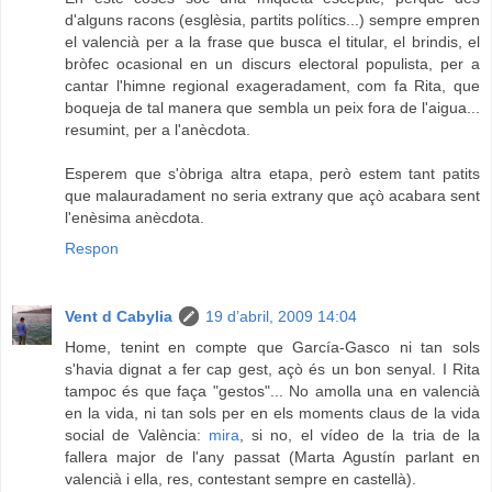
d'alguns racons (esglèsia, partits polítics...) sempre empren
el valencià per a la frase que busca el titular, el brindis, el
bròfec ocasional en un discurs electoral populista, per a
cantar l'himne regional exageradament, com fa Rita, que
boqueja de tal manera que sembla un peix fora de l'aigua...
resumint, per a l'anècdota.
Esperem que s'òbriga altra etapa, però estem tant patits
que malauradament no seria extrany que açò acabara sent
l'enèsima anècdota.
Respon
Vent d Cabylia
19 d’abril, 2009 14:04
Home, tenint en compte que García-Gasco ni tan sols
s'havia dignat a fer cap gest, açò és un bon senyal. I Rita
tampoc és que faça "gestos"... No amolla una en valencià
en la vida, ni tan sols per en els moments claus de la vida
social de València:
mira
, si no, el vídeo de la tria de la
fallera major de l'any passat (Marta Agustín parlant en
valencià i ella, res, contestant sempre en castellà).