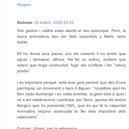
Respon
Anònim
19 d’abril, 2009 20:32
Són gestos i caldrà estar atents al seu episcopat. Però, la
tasca animadora deu ser dels sacerdots y fidels, sens
dubte.
Ell ha donat eixa passa, ara els creients li ho tenim que
agrair i demanar, alhora. Ha fet un esforç, evident que
volem que tinga continuïtat, fugir del conflicte i fer "reforç
positiu".
I és important perquè, amb eixe gest permet que des d'una
parròquia, un moviment o laics li diguen: "nosaltres això ho
fem cada diumenge i en cada activitat, la gent està a gust i
ve a les celebracions i participa, per favor, aprove els textos
litúrgics que ha presentat l'AVL, que és qui té la capacitat
normativa segons assenyala la llei més important dels
valencians".
Gràcies, Vicent, per la referència.