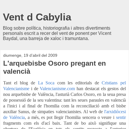
Vent d Cabylia
Blog sobre política, historiografia i altres divertiments
personals escrit a recer del vent de ponent per Vicent
Baydal, una barreja de xaloc i tramuntana.
diumenge, 19 d’abril del 2009
L'arquebisbe Osoro pregant en
valencià
Tant el blog de
La Soca
com les editorials de
Cristians pel
Valencianisme
i de
Valencianisme.com
han destacat els gestos del
nou arquebisbe de València, l'asturià Carlos Osoro, en la seua presa
de possessió de la seu valentina: tant les seues paraules en valencià
a l'inici i al final de l'homilia com la reconciliació amb el bisbe
auxiliar Sanus, de simpaties valencianistes. Al web de
l'arxidiòcesi
de València
, a més, es pot llegir l'homilia sencera o veure i
sentir
fragments com els d'ací baix. Tant de bo això signifique una
obertura de l'Església en tots els sentits respecte a l'anterior