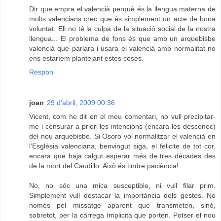
Dir que empra el valencià perquè és la llengua materna de
molts valencians crec que és simplement un acte de bona
voluntat. Ell no té la culpa de la situació social de la nostra
llengua... El problema de fons és que amb un arquebisbe
valencià que parlara i usara el valencià amb normalitat no
ens estaríem plantejant estes coses.
Respon
joan
29 d’abril, 2009 00:36
Vicent, com he dit en el meu comentari, no vull precipitar-
me i censurar a priori les intencions (encara les desconec)
del nou arquebisbe. Si Osoro vol normalitzar el valencià en
l'Església valenciana, benvingut siga, el felicite de tot cor,
encara que haja calgut esperar més de tres dècades des
de la mort del Caudillo. Això és tindre paciència!
No, no sóc una mica susceptible, ni vull filar prim.
Simplement vull destacar la importància dels gestos. No
només pel missatge aparent que transmeten, sinó,
sobretot, per la càrrega ímplicita que porten. Potser el nou