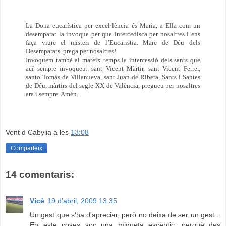
La Dona eucarística per excel·lència és Maria, a Ella com un
desemparat la invoque per que intercedisca per nosaltres i ens
faça viure el misteri de l’Eucaristia. Mare de Déu dels
Desemparats, prega per nosaltres!
Invoquem també al mateix temps la intercessió dels sants que
ací sempre invoqueu: sant Vicent Màrtir, sant Vicent Ferrer,
santo Tomás de Villanueva, sant Juan de Ribera, Sants i Santes
de Déu, màrtirs del segle XX de València, pregueu per nosaltres
ara i sempre. Amén.
Vent d Cabylia
a les
13:08
Comparteix
14 comentaris:
Vicè
19 d’abril, 2009 13:35
Un gest que s'ha d'apreciar, però no deixa de ser un gest...
En este coses soc una miqueta escèptic, perquè des