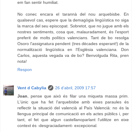
em fan sentir humiliat.
No conec encara el tarannà del nou arquebisbe. En
qualsevol cas, espere que la demagògia lingüística no siga
la marca del seu episcopat. Sobretot, que no jugue amb els
nostres sentiments, cosa que, malauradament, és l'esport
preferit de molts polítics valencians. Tant de bo resolga
Osoro l'assignatura pendent (tres dècades esperant!) de la
normalització lingüística en l'Església valenciana. Don
Carlos, aquesta vegada va de bo? Benvolguda Rita, pren
nota!
Respon
Vent d Cabylia
26 d’abril, 2009 17:57
Joan
, pense que això és filar una miqueta massa prim.
L'únic que ha fet l'arquebisbe amb eixes paraules és
reflectir la situació del valencià al País Valencià: no és la
llengua principal de comunicació en els actes públics i, per
tant, el fet que algun castellanoparlant l'utilitze en eixe
context és -desgraciadament- excepcional.