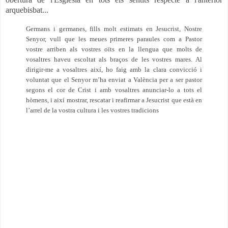
arquebisbat...
Germans i germanes, fills molt estimats en Jesucrist, Nostre
Senyor, vull que les meues primeres paraules com a Pastor
vostre arriben als vostres oïts en la llengua que molts de
vosaltres haveu escoltat als braços de les vostres mares. Al
dirigir-me a vosaltres així, ho faig amb la clara convicció i
voluntat que el Senyor m’ha enviat a València per a ser pastor
segons el cor de Crist i amb vosaltres anunciar-lo a tots el
hòmens, i així mostrar, rescatar i reafirmar a Jesucrist que està en
l’arrel de la vostra cultura i les vostres tradicions