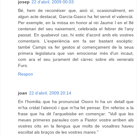
josep
22 d’abril, 2009 00:03
Bé, hem de reconéixer que, això sí, ocasionalment, en
algun acte destacat, García-Gasco ha fet servit el valencià.
Per exemple, en la missa en honor al rei Jaume I en el 8é
centenari del seu naixement, celebrada el febrer de l'any
passat. En qualsevol cas, hi estic d'acord amb els vostres
comentaris. L'experiència em fa ser bastant escèptic:
també Camps va fer gestos al començament de la seua
primera legislatura que van emocionar més d'un incaut,
com ara el seu jurament del càrrec sobre els venerats
Furs.
Respon
joan
22 d’abril, 2009 20:14
En l'homilia que ha pronunciat Osoro hi ha un detall que
m'ha cridat l'atenció i que m'ha fet pensar. Em referisc a la
frase que ha dit l'arquebisbe en començar: "Vull que les
meues primeres paraules com a Pastor vostre arriben als
vostres oïts en la llengua que molts de vosaltres haveu
escoltat als braços de les vostres mares."