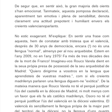
De segur que, en sentir això, la gran majoria dels oients
s'han emocionat. Tanmateix, aquesta pomposa declaració,
aparentment tan emotiva i plena de sensibilitat, denota
clarament una actitud prepotent i humiliant envers els
creients valencianoparlants.
No estic exagerant. M'explique: En sentir una frase com
aquesta, hem de constatar amb tristesa que el valencià,
després de 30 anys de democràcia, encara (!) no és una
llengua "normal", almenys per al nou arquebisbe. Estem en
l'any 2009, no en l'any 1975! Fa més de tres dècades des
de la mort de Franco! Imagineu-vos Rouco Varela dient en
la seua pròpia presa de possessió de la seu arquebisbal de
Madrid: "Quiero dirigirme a vosotros en la lengua que
aprendisteis de vuestras madres.", com si els creients
madrilenys parlaren una llengua diguem-ne "exòtica". De la
mateixa manera que Rouco Varela no té el perquè justificar
l'ús del castellà en la diòcesi de Madrid, ni molt menys com
un favor que els fa als catòlics madrilenys, Osoro no té el
perquè justificar l'ús del valencià en la diòcesi valentina. El
valencià és senzillament la llengua pròpia de la major part
del territori de la diòcesi, no la llengua d'uns quants