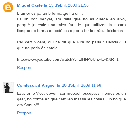
Miquel Castells
19 d’abril, 2009 21:56
L´amor és pa amb formatge ha dit...
És un bon senyal, ara falta que no es quede en això,
perquè ja estic una mica fart de que utilitzen la nostra
llengua de forma anecdòtica o per a fer la gràcia folclòrica.
Per cert Vicent, qui ha dit que Rita no parla valencià? El
que no parla és català:
http://www.youtube.com/watch?v=zIHNA0Unwkw&NR=1
Respon
Comtessa d´Angeville
20 d’abril, 2009 11:58
Estic amb Vicè, devem ser moooolt escèptics, només és un
gest, no confie en que canvien massa les coses... lo bó que
era Sanus!!!
Respon