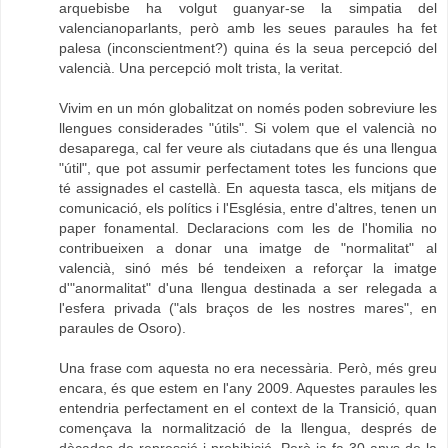
arquebisbe ha volgut guanyar-se la simpatia del
valencianoparlants, però amb les seues paraules ha fet
palesa (inconscientment?) quina és la seua percepció del
valencià. Una percepció molt trista, la veritat.
Vivim en un món globalitzat on només poden sobreviure les
llengues considerades "útils". Si volem que el valencià no
desaparega, cal fer veure als ciutadans que és una llengua
"útil", que pot assumir perfectament totes les funcions que
té assignades el castellà. En aquesta tasca, els mitjans de
comunicació, els polítics i l'Església, entre d'altres, tenen un
paper fonamental. Declaracions com les de l'homilia no
contribueixen a donar una imatge de "normalitat" al
valencià, sinó més bé tendeixen a reforçar la imatge
d'"anormalitat" d'una llengua destinada a ser relegada a
l'esfera privada ("als braços de les nostres mares", en
paraules de Osoro).
Una frase com aquesta no era necessària. Però, més greu
encara, és que estem en l'any 2009. Aquestes paraules les
entendria perfectament en el context de la Transició, quan
començava la normalització de la llengua, després de
dècades de repressió i prohibició. Però ja fa 30 anys de la